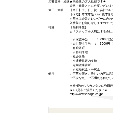
応募資格・経験
★未経験の方大歓迎です★
資格・経験ともに必要ございま
休日・休暇
【休日】土、日、祝（会社カレ
【休暇】年末年始･GW･夏季休
※基本は企業カレンダーに合わ
入社前にお知らせしますのでご安
待遇
【福利厚生】
☆「スタッフを大切にする会社
・☆家族手当 ： 10000円(
・☆世帯主手当 ： 3000円
・有給休暇
・☆特別休暇
・社会保険
・交通費規定内支給
・定期健康診断
・☆結婚祝金・弔慰金
備考
ご応募を頂き、詳しい内容は営
ご不安な点、ご不明点も何なり
当社HPからもカンタンにWEB
★↓↓↓是非ご活用ください★
http://www.senage.co.jp/