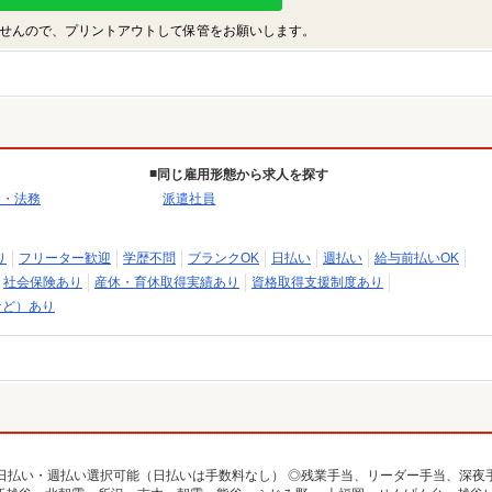
せんので、プリントアウトして保管をお願いします。
同じ雇用形態から求人を探す
務・法務
派遣社員
り
フリーター歓迎
学歴不問
ブランクOK
日払い
週払い
給与前払いOK
社会保険あり
産休・育休取得実績あり
資格取得支援制度あり
など）あり