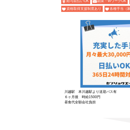
給与前払いOK
副業・WワークOK
資格取得支援制度あり
各種手当（
川越駅 本川越駅より送迎バス有
６ヶ月後 時給1500円
昼食代全額会社負担