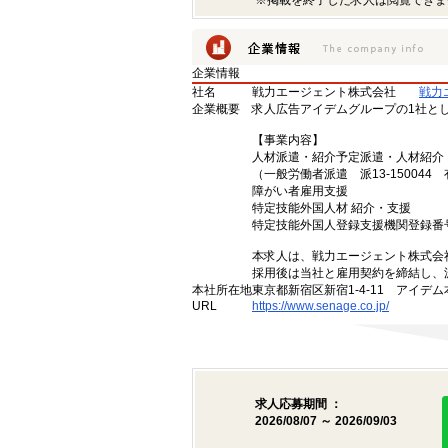
※掲載を終了した求人は閲覧できま
企業情報
社名
戦力エージェント株式会社
戦力
企業概要
求人広告アイデムグループの1社と
【事業内容】
人材派遣・紹介予定派遣・人材紹介
（一般労働者派遣 派13-150044 有
障がい者雇用支援
特定技能外国人材 紹介・支援
特定技能外国人登録支援機関登録番号（
本求人は、戦力エージェント株式会
採用後は当社と雇用契約を締結し、
本社所在地
東京都新宿区新宿1-4-11 アイデ
URL
https://www.senage.co.jp/
求人応募期間 ：
2026/08/07 ～ 2026/09/03