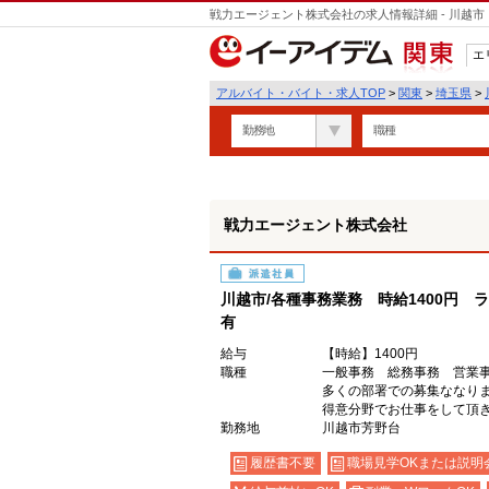
戦力エージェント株式会社の求人情報詳細 - 川越
エ
関東
アルバイト・バイト・求人TOP
>
関東
>
埼玉県
>
勤務地
職種
戦力エージェント株式会社
派遣社員
川越市/各種事務業務 時給1400円
有
給与
【時給】1400円
職種
一般事務 総務事務 営業
多くの部署での募集ななり
得意分野でお仕事をして頂
勤務地
川越市芳野台
履歴書不要
職場見学OKまたは説明