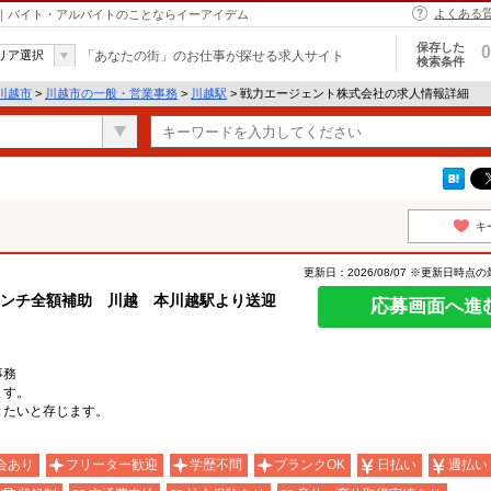
よくある
市｜バイト・アルバイトのことならイーアイデム
保存した
0
リア選択
「あなたの街」のお仕事が探せる求人サイト
検索条件
川越市
>
川越市の一般・営業事務
>
川越駅
> 戦力エージェント株式会社の求人情報詳細
キ
更新日：2026/08/07 ※更新日時点
 ランチ全額補助 川越 本川越駅より送迎
応募画面へ進
事務
ます。
きたいと存じます。
会あり
フリーター歓迎
学歴不問
ブランクOK
日払い
週払い