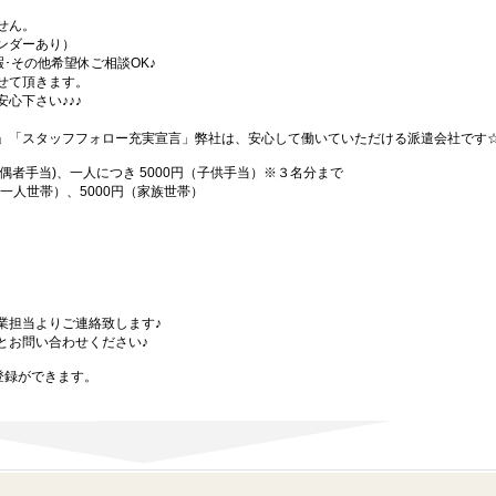
せん。
ンダーあり）
暇･その他希望休ご相談OK♪
せて頂きます。
心下さい♪♪♪
」「スタッフフォロー充実宣言」弊社は、安心して働いていただける派遣会社です
配偶者手当)、一人につき 5000円（子供手当）※３名分まで
（一人世帯）、5000円（家族世帯）
業担当よりご連絡致します♪
とお問い合わせください♪
登録ができます。