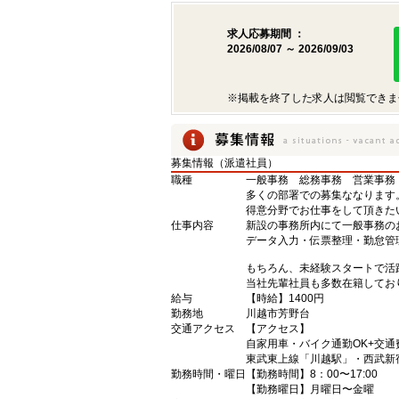
求人応募期間 ：
2026/08/07 ～ 2026/09/03
※掲載を終了した求人は閲覧できま
募集情報（派遣社員）
職種
一般事務 総務事務 営業事務
多くの部署での募集ななります
得意分野でお仕事をして頂きた
仕事内容
新設の事務所内にて一般事務の
データ入力・伝票整理・勤怠管
もちろん、未経験スタートで活
当社先輩社員も多数在籍してお
給与
【時給】1400円
勤務地
川越市芳野台
交通アクセス
【アクセス】
自家用車・バイク通勤OK+交通費
東武東上線「川越駅」・西武新
勤務時間・曜日
【勤務時間】8：00〜17:00
【勤務曜日】月曜日〜金曜