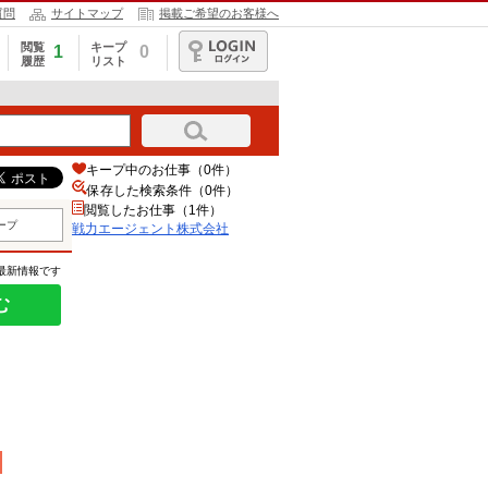
質問
サイトマップ
掲載ご希望のお客様へ
閲覧
キープ
1
0
履歴
リスト
ログイン
キープ中のお仕事（0件）
保存した検索条件（
0
件）
閲覧したお仕事（1件）
ープ
戦力エージェント株式会社
の最新情報です
む