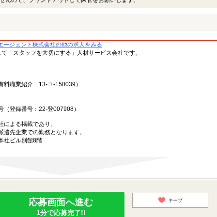
せんので、プリントアウトして保管をお願いします。
エージェント株式会社の他の求人をみる
して「スタッフを大切にする」人材サービス会社です。
料職業紹介 13-ユ-150039）
登録番号：22-登007908）
社による掲載であり、
派遣先企業での勤務となります。
ム本社ビル別館8階
応募画面へ進む
キープ
1分で応募完了!!