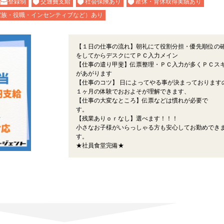
登録制
交通費支給
社会保険あり
産休・育休取得実績あり
家族・役職・インセンティブなど）あり
【１日の仕事の流れ】朝礼にて役割分担・優先順位の
をしてからデスクにてＰＣ入力メイン
【仕事の遣り甲斐】伝票整理・ＰＣ入力が多くＰＣス
があがります
【仕事のコツ】 日によってやる事が決まっております
１ヶ月の体験でおおよそが理解できます、
【仕事の大変なところ】伝票などは慣れが必要で
す。
【残業ありｏｒなし】選べます！！！
小さなお子様がいらっしゃる方も安心してお勤めでき
す。
★社員食堂完備★