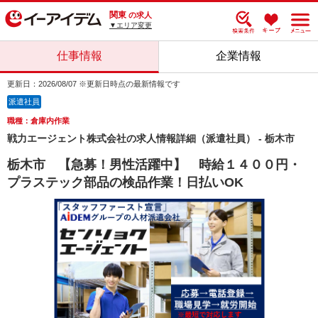
関東
の求人
▼エリア変更
仕事情報
企業情報
更新日：2026/08/07 ※更新日時点の最新情報です
派遣社員
職種：倉庫内作業
戦力エージェント株式会社の求人情報詳細（派遣社員） - 栃木市
栃木市 【急募！男性活躍中】 時給１４００円・
プラステック部品の検品作業！日払いOK