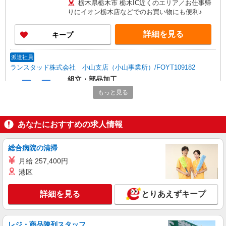
栃木県栃木市 栃木IC近くのエリア／お仕事帰
りにイオン栃木店などでのお買い物にも便利♪
詳細を見る
キープ
派遣社員
ランスタッド株式会社 小山支店（小山事業所）/FOYT109182
組立・部品加工
時給1250円 月収例:183750円＝（1250円×7時
もっと見る
間×21日）＋残業代、交通費別途支給 ※交通費実
費支給／当社規定あり。
栃木県栃木市 栃木市大平運動公園からお車で
10分圏内
あなたにおすすめの求人情報
詳細を見る
キープ
総合病院の清掃
月給 257,400円
派遣社員
港区
ランスタッド株式会社 宇都宮支店（宇都宮事業所）/FUTH114750
仕分け・ピッキング・梱包
詳細を見る
とりあえずキープ
時給1250円 月収例:256890円＝基本給:210000
円（1250円×実働8H×21日）＋残業代46890円（月
30H）の場合、交通費別途支給 ※交通費実費支給
栃木県栃木市西方町 「道の駅にしかた」から
レジ・商品陳列スタッフ