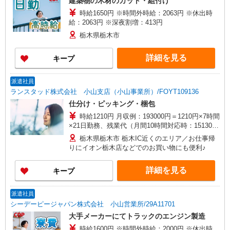
建築物の木材のカット・組付け
八王子市、日野市、羽村市 【神奈川県】横浜市
時給1650円 ※時間外時給：2063円 ※休出時
（金沢区・戸塚区・神奈川区・鶴見区・都筑
給：2063円 ※深夜割増：413円
区）、綾瀬市、大和市、藤沢市、平塚市 【福島
県】いわき市、郡山市 【宮城県】仙台市（若林
栃木県栃木市
区・青葉区・泉区）、角田市、利府町、大衡村、
大和町 【岩手県】北上市 【静岡県】浜松市南区、
詳細を見る
キープ
磐田市 【兵庫県】姫路市 【愛知県】東海市、豊橋
市、豊田市、岡崎市、小牧市 【岐阜県】安八町
【三重県】いなべ市、四日市市 【福岡県】北九州
派遣社員
市小倉南区、宮若市、田川市、豊前市、苅田町
ランスタッド株式会社 小山支店（小山事業所）/FOYT109136
仕分け・ピッキング・梱包
時給1210円 月収例：193000円＝1210円×7時間
×21日勤務、残業代（月間10時間対応時：15130
円）の場合＋交通費別途支給 ※交通費実費支給／
栃木県栃木市 栃木IC近くのエリア／お仕事帰
当社規定あり。
りにイオン栃木店などでのお買い物にも便利♪
詳細を見る
キープ
派遣社員
シーデーピージャパン株式会社 小山営業所/29A11701
大手メーカーにてトラックのエンジン製造
時給1600円 ※時間外時給：2000円 ※休出時