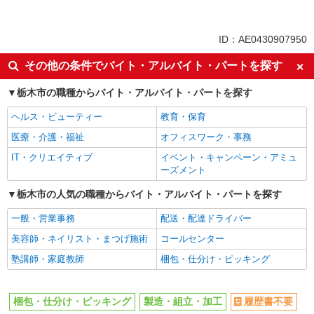
派遣社員
同じ特徴から栃木駅の求人を探す
ID：AE0430907950
履歴書不要
職場見学OKまたは説明会あり
その他の条件でバイト・アルバイト・パートを探す
フリーター歓迎
学歴不問
栃木市の職種からバイト・アルバイト・パートを探す
ブランクOK
日払い
ヘルス・ビューティー
教育・保育
週払い
給与前払いOK
医療・介護・福祉
オフィスワーク・事務
副業・WワークOK
登録制
IT・クリエイティブ
イベント・キャンペーン・アミュ
交通費支給
社会保険あり
ーズメント
産休・育休取得実績あり
資格取得支援制度あり
栃木市の人気の職種からバイト・アルバイト・パートを探す
各種手当（家族・役職・インセンティブなど）あり
一般・営業事務
配送・配達ドライバー
同じ職種から求人を探す
美容師・ネイリスト・まつげ施術
コールセンター
軽作業・製造・物流
塾講師・家庭教師
梱包・仕分け・ピッキング
梱包・仕分け・ピッキング
製造・組立・加工
同じ特徴から求人を探す
梱包・仕分け・ピッキング
製造・組立・加工
履歴書不要