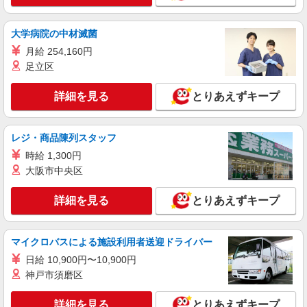
詳細を見る
キープ
大学病院の中材滅菌
アルバイト
パート
月給 254,160円
SGフィルダー株式会社/W23751-015
足立区
荷物・商品仕分け
時給1450円 ※22:00〜翌5:00の間は深夜手当込
詳細を見る
とりあえずキープ
みで時給1，450円になります。
≪小山事業場≫ 栃木県栃木市藤岡町都賀2701-
1 （佐川急便 小山営業所内）
レジ・商品陳列スタッフ
時給 1,300円
詳細を見る
キープ
大阪市中央区
アルバイト
パート
詳細を見る
とりあえずキープ
SGフィルダー株式会社/W23751-013
荷物・商品仕分け
時給1160円
マイクロバスによる施設利用者送迎ドライバー
≪小山事業場≫ 栃木県栃木市藤岡町都賀2701-
日給 10,900円〜10,900円
1 （佐川急便 小山営業所内）
神戸市須磨区
詳細を見る
キープ
詳細を見る
とりあえずキープ