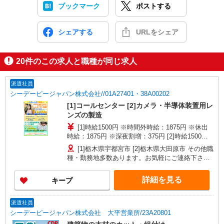
ブックマーク
ポストする
シェアする
URLをシェア
20
件のこの求人と職種が同じ求人
派遣社員
シーデーピージャパン株式会社//01A27401・38A00202
[1]コールセンター [2]カメラ・半導体装置用レ
ンズの製造
[1]時給1500円 ※時間外時給：1875円 ※休出
時給：1875円 ※深夜割増：375円 [2]時給1500円
※時間外時給：1875円 ※休出時給：1875円 ※深
[1]栃木県宇都宮市 [2]栃木県大田原市 その他職
夜割増：375円
種・勤務地多数あります。お気軽にご連絡下さい
【栃木県】宇都宮市、小山市、真岡市、大田原
市、栃木市、那須塩原市、矢板市、さくら市 【茨
詳細を見る
キープ
城県】ひたちなか市、下妻市、結城市、古河市、
取手市、筑西市、北茨城市 【群馬県】伊勢崎市、
桐生市、前橋市、太田市、大泉町、邑楽町 【埼玉
派遣社員
県】さいたま市中央区、桶川市、加須市、狭山
シーデーピージャパン株式会社 大平営業所/23A20801
市、鴻巣市、上尾市、寄居町、美里町 【東京都】