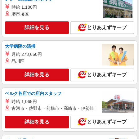
／当社規定あり。
車で4分程度のエリアです♪
時給 1,180円
堺市堺区
詳細を見る
キープ
詳細を見る
とりあえずキープ
派遣社員
ランスタッド株式会社 小山支店（小山事業所）/FOYT109144
マシンオペレーター
大学病院の清掃
時給1210円 月収例：218410円＝基本給203280
月給 273,650円
円（1210円×8時間×21日）＋残業代15130円（月
品川区
10時間対応時）＋交通費別途支給 ※交通費実費支
栃木県栃木市 栃木市大平運動公園近くのエリ
給／当社規定あり。
ア
詳細を見る
とりあえずキープ
詳細を見る
キープ
ベルク各店での店内スタッフ
派遣社員
時給 1,065円
ランスタッド株式会社 インハウスOPs3 平出事業所/FIOS103631
古河市・佐野市・前橋市・高崎市・伊勢崎市・太田市・館林市・
マシンオペレーター
時給1600円 ※月収例26.9万円（残業等含む収
詳細を見る
とりあえずキープ
入例） 月収例:269600円（月15日のうち夜勤8日の
場合）1600円×10.5時間×15日＋深夜手当2200円
栃木県栃木市 ◇栃木駅から徒歩30分、自転車8
×8日 ※交通費・休出代別途支給あり ※交通費実