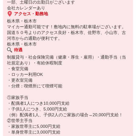
一部、土曜日の出勤日がございます
会社カレンダーあり
アクセス・勤務地
栃木県・栃木市
マイカー通勤可能です！敷地内に無料の駐車場がございます。
国道５０号よりのアクセス良好・栃木市、佐野市、小山市、古
河市からの通勤が便利です。
栃木県・栃木市
待遇
制服貸与・社会保険完備（健康・厚生・雇用）・通勤手当（当
社規定あり）・有給休暇制度
・食堂完備
・ロッカー利用OK
・更衣室完備
・分煙：喫煙所にて喫煙可能
①家族手当
・配偶者1人につき10,000円支給
・子供1人につき、5,000円支給
（例）配偶者1人、子供2人のご家族の場合→20,000円支給！
②世帯主手当
・家族世帯主に5,000円支給
・単身世帯主に3,000円支給