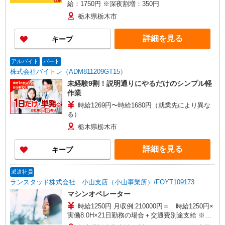
給：1750円 ※深夜割増：350円
栃木県栃木市
詳細を見る
キープ
アルバイト
パート
株式会社バイトレ（ADM811209GT15）
未経験9割！説明通りにやるだけのシンプル軽
作業
時給1269円〜時給1680円（就業先により異な
る）
栃木県栃木市
詳細を見る
キープ
派遣社員
ランスタッド株式会社 小山支店（小山事業所）/FOYT109173
マシンオペレーター
時給1250円 月収例:210000円＝ 時給1250円×
実働8.0H×21日勤務の場合＋交通費別途支給 ※交
通費実費支給／当社規定あり。