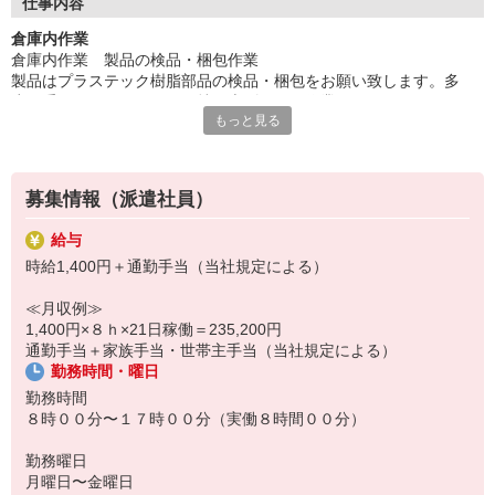
仕事内容
私たちは【高時給＋充実の福利厚生】で、
倉庫内作業
これまでのキャリアを活かせる職場をご提案。
倉庫内作業 製品の検品・梱包作業
社会保険や各種手続きも丁寧にサポートします。
製品はプラステック樹脂部品の検品・梱包をお願い致します。多
少、重量はございますが、持ち上げたりの作業はございません。み
無理なく、安定して、そして自分らしく。
もっと見る
なさん未経験の方が多いですが、明るく、元気なメンバーが揃って
これからの働き方を、一緒に考えてみませんか。
います！まだまだ人でが不足しています。アナタの力が必要です。
ご連絡お待ちしています。
募集情報（派遣社員）
給与
時給1,400円＋通勤手当（当社規定による）
≪月収例≫
1,400円×８ｈ×21日稼働＝235,200円
通勤手当＋家族手当・世帯主手当（当社規定による）
勤務時間・曜日
勤務時間
８時００分〜１７時００分（実働８時間００分）
勤務曜日
月曜日〜金曜日