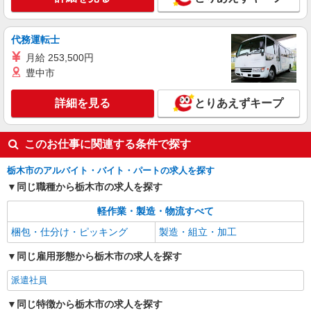
アルバイト
パート
SGフィルダー株式会社/W23751-008
代務運転士
荷物・商品仕分け
月給 253,500円
時給1160円
豊中市
≪小山事業場≫ 栃木県栃木市藤岡町都賀2701-
1 （佐川急便 小山営業所内）
詳細を見る
とりあえずキープ
詳細を見る
キープ
このお仕事に関連する条件で探す
アルバイト
パート
栃木市のアルバイト・バイト・パートの求人を探す
SGフィルダー株式会社/W23751-012
同じ職種から栃木市の求人を探す
荷物・商品仕分け
時給1160円 ※22:00〜翌5:00の間は深夜手当込
軽作業・製造・物流すべて
みで時給1450円になります。
梱包・仕分け・ピッキング
製造・組立・加工
≪小山事業場≫ 栃木県栃木市藤岡町都賀2701-
1 （佐川急便 小山営業所内）
同じ雇用形態から栃木市の求人を探す
詳細を見る
キープ
派遣社員
同じ特徴から栃木市の求人を探す