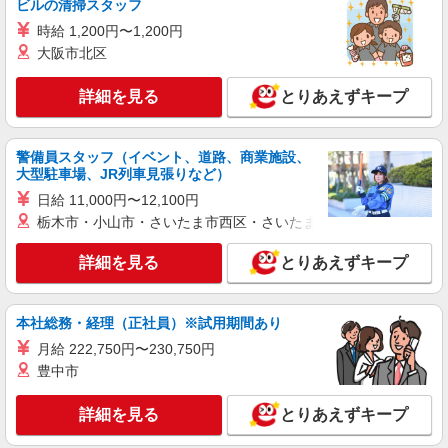
分
ビルの清掃スタッフ
費支給／当社規定あり。 ※研修期間は日勤
時給 1,200円〜1,200円
（8:15〜17:15_休憩60分/実働8時間）で最大1ヵ月
詳細を見る
キープ
間程度しっかりサポート！
大阪市北区
派遣社員
詳細を見る
とりあえずキープ
ランスタッド株式会社 小山支店（小山事業所）/FOYT109179
マシンオペレーター
警備員スタッフ（イベント、道路、商業施設、
時給1620円 ※月収例40.4万円（残業等含む収
大型駐車場、JR列車見張りなど）
入例） 月収例:40.4万円＝基本給27.2万円（1620円
×実働8H×21日）＋残業代8.1万円（40H）＋深夜
日給 11,000円〜12,100円
栃木県栃木市 西方ふれあいパーク近くのエリ
手当5.1万円（126H）＋交通費別途支給 ※交通費
栃木市・小山市・さいたま市西区・さいたま市岩槻区・久喜市・
ア
実費支給／当社規定あり。
詳細を見る
とりあえずキープ
詳細を見る
キープ
派遣社員
本社総務・経理（正社員）※試用期間あり
ランスタッド株式会社 小山支店（小山事業所）/FOYT109146
月給 222,750円〜230,750円
仕分け・ピッキング・梱包
豊中市
時給1250円 月収例:225630円＝基本給210000
円（1250円×8時間×21日）＋残業代15630円（月
詳細を見る
とりあえずキープ
10時間対応時）＋交通費別途支給 ※交通費実費支
栃木県栃木市 栃木市大平運動公園からお車で
給／当社規定あり。
南へ10分程度のエリア