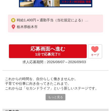
時給1,400円＋通勤手当（当社規定による）
栃木県栃木市
≪月収例≫
1,400円×８ｈ×21日稼働＝235,200円
通勤手当＋家族手当・世帯主手当（当社規定による
）
応募画面へ進む
1分で応募完了!!
キープ
求人応募期間：2026/08/07～2026/09/03
これからの時間を、自分らしく働きませんか。
子育てや仕事に向き合ってきたこれまで。
これからは「セカンドライフ」という新しいステージです。
もっと見る
今の職場で、その経験や技術はきちんと評価されていますか。
同じ仕事でも、会社が変われば時給や環境は変わることがありま
す。