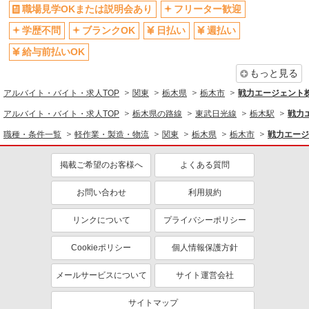
日払い
副業・WワークOK
職場見学OKまたは説明会あり
フリーター歓迎
交通費支給
社会保険あり
学歴不問
ブランクOK
日払い
週払い
産休・育休取得実績あり
給与前払いOK
もっと見る
アルバイト・バイト・求人TOP
関東
栃木県
栃木市
戦力エージェント
アルバイト・バイト・求人TOP
栃木県の路線
東武日光線
栃木駅
戦力
職種・条件一覧
軽作業・製造・物流
関東
栃木県
栃木市
戦力エージ
掲載ご希望のお客様へ
よくある質問
お問い合わせ
利用規約
リンクについて
プライバシーポリシー
Cookieポリシー
個人情報保護方針
メールサービスについて
サイト運営会社
サイトマップ