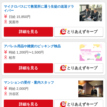
マイクロバスにて教習所に通う生徒の送迎ドラ
詳細を見る
キープ
イバー
日給 15,850円
派遣社員
箕面市
ランスタッド株式会社 小山支店（小山事業所）/FOYT109136
仕分け・ピッキング・梱包
詳細を見る
とりあえずキープ
時給1210円 月収例：193000円＝1210円×7時間
×21日勤務、残業代（月間10時間対応時：15130
円）の場合＋交通費別途支給 ※交通費実費支給／
アパレル用品や雑貨のピッキング検品
栃木県栃木市 栃木IC近くのエリア／お仕事帰
当社規定あり。
りにイオン栃木店などでのお買い物にも便利♪
時給 1,200円〜1,500円
柏市
詳細を見る
キープ
詳細を見る
とりあえずキープ
アルバイト
パート
SGフィルダー株式会社/W23751-010
マンションの受付・案内スタッフ
荷物・商品仕分け
時給 2,000円
時給1300円
渋谷区
≪小山事業場≫ 栃木県栃木市藤岡町都賀2701-
1 （佐川急便 小山営業所内）
詳細を見る
とりあえずキープ