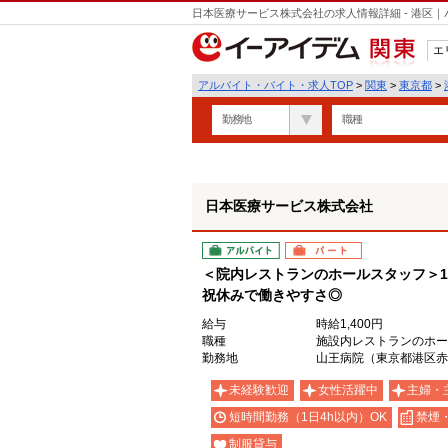
日本医療サービス株式会社の求人情報詳細 - 港区
エ
関東
アルバイト・バイト・求人TOP
>
関東
>
東京都
>
勤務地
職種
日本医療サービス株式会社
アルバイト
パート
＜院内レストランのホールスタッフ＞1
祝休みで働きやすさ◎
給与
時給1,400円
職種
施設内レストランのホー
勤務地
山王病院（東京都港区赤坂8
未経験歓迎
女性活躍中
主婦・
短時間勤務（1日4h以内）OK
禁煙
制服貸与