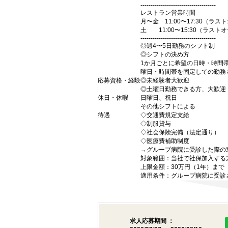
-------------------------------------
レストラン営業時間
月〜金 11:00〜17:30（ラスト
土 11:00〜15:30（ラスト
-------------------------------------
◎週4〜5日勤務のシフト制
◎シフトの決め方
1か月ごとに希望の日時・時間
曜日・時間帯を固定しての勤務
応募資格・経験
◎未経験者大歓迎
◎土曜日勤務できる方、大歓迎
休日・休暇
日曜日、祝日
その他シフトによる
待遇
◇交通費規定支給
◇制服貸与
◇社会保険完備（法定通り）
◇医療費補助制度
→グループ病院に受診した際の
対象範囲：当社で社保加入する
上限金額：30万円（1年）まで
適用条件：グループ病院に受診
求人応募期間 ：