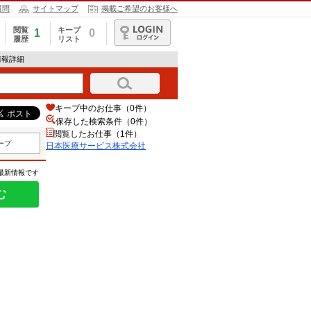
質問
サイトマップ
掲載ご希望のお客様へ
閲覧
キープ
1
0
履歴
リスト
ログイン
情報詳細
キープ中のお仕事（0件）
保存した検索条件（
0
件）
閲覧したお仕事（1件）
ープ
日本医療サービス株式会社
の最新情報です
む