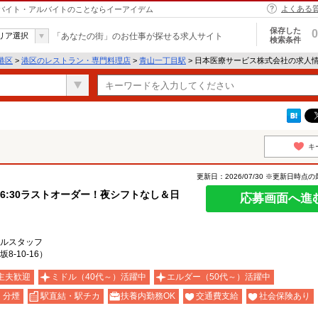
よくある
｜バイト・アルバイトのことならイーアイデム
保存した
0
リア選択
「あなたの街」のお仕事が探せる求人サイト
検索条件
港区
>
港区のレストラン・専門料理店
>
青山一丁目駅
> 日本医療サービス株式会社の求人
キ
更新日：2026/07/30 ※更新日時点
6:30ラストオーダー！夜シフトなし＆日
応募画面へ進
ルスタッフ
-10-16）
主夫歓迎
ミドル（40代～）活躍中
エルダー（50代～）活躍中
・分煙
駅直結・駅チカ
扶養内勤務OK
交通費支給
社会保険あり