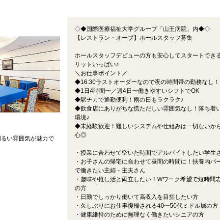
◇◆国際医療福祉大学グループ「山王病院」内◆◇
【レストラン・オーブ】ホールスタッフ募集
ホールスタッフデビューの方も安心してスタートでき
リットいっぱい♪
＼お仕事ポイント／
◆16:30ラストオーダーなので夜の時間帯の勤務なし！
◆1日4時間〜／週4日〜働きやすいシフトでOK
◆駅チカで通勤便利！雨の日もラクラク♪
◆飲食店にありがちな慌ただしい雰囲気なし！落ち着
環境♪
◆未経験歓迎！難しいシステムや仕組みは一切ないか
心◎
明るい雰囲気が魅力で
・授業に合わせて空いた時間でアルバイトしたい学生
・お子さんの帰宅に合わせて昼間の時間に！扶養内パ
で働きたい主婦・主夫さん
・趣味や推し活と両立したい！Wワーク希望で短時間
の方
・日勤でしっかり働いて高収入を目指したい方
・久しぶりにお仕事復帰される40〜50代ミドル層の方
・健康維持のために無理なく働きたいシニアの方