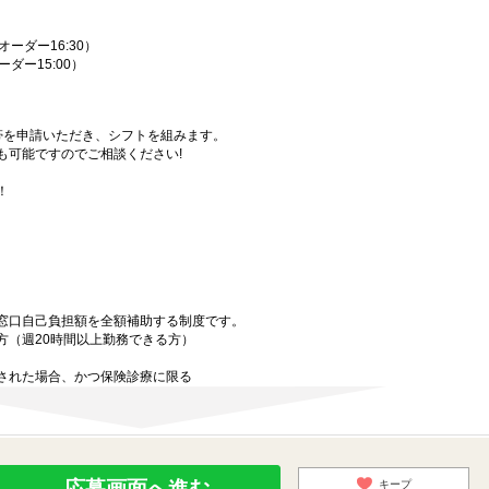
オーダー16:30）
オーダー15:00）
帯を申請いただき、シフトを組みます。
も可能ですのでご相談ください!
！
窓口自己負担額を全額補助する制度です。
方（週20時間以上勤務できる方）
された場合、かつ保険診療に限る
応募画面へ進む
キープ