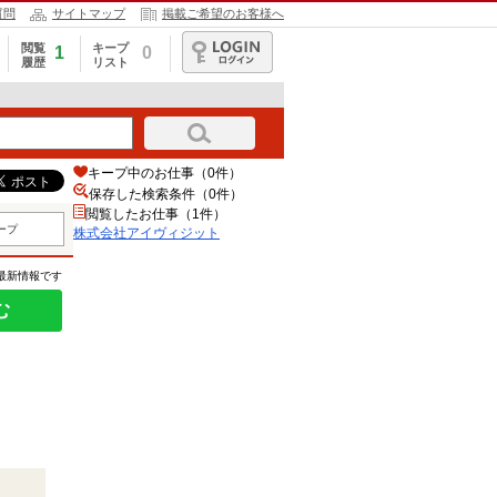
質問
サイトマップ
掲載ご希望のお客様へ
閲覧
キープ
1
0
履歴
リスト
ログイン
キープ中のお仕事（0件）
保存した検索条件（
0
件）
閲覧したお仕事（1件）
ープ
株式会社アイヴィジット
の最新情報です
む