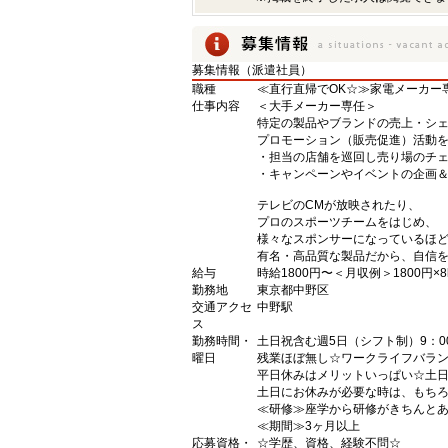
募集情報（派遣社員）
職種
≪直行直帰でOK☆≫家電メーカー
仕事内容
＜大手メーカー専任＞
特定の製品やブランドの売上・シ
プロモーション（販売促進）活動
・担当の店舗を巡回し売り場のチ
・キャンペーンやイベントの企画
テレビのCMが放映されたり、
プロのスポーツチームをはじめ、
様々なスポンサーになっているほ
有名・高品質な製品だから、自信
給与
時給1800円〜＜月収例＞1800円×8
勤務地
東京都中野区
交通アクセ
中野駅
ス
勤務時間・
土日祝含む週5日（シフト制）9：00
曜日
残業ほぼ無し☆ワークライフバラ
平日休みはメリットいっぱい☆土日
土日にお休みが必要な時は、もち
≪研修≫座学から研修がきちんとあ
≪期間≫3ヶ月以上
応募資格・
☆学歴、資格、経験不問☆