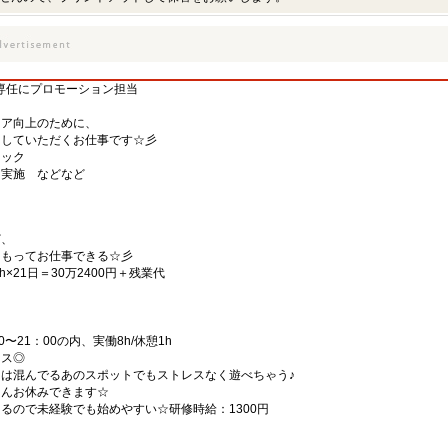
専任にプロモーション担当
ェア向上のために、
をしていただくお仕事です☆彡
ェック
＆実施 などなど
ど、
をもってお仕事できる☆彡
h×21日＝30万2400円＋残業代
〜21：00の内、実働8h/休憩1h
ンス◎
は混んでるあのスポットでもストレスなく遊べちゃう♪
ろんお休みできます☆
るので未経験でも始めやすい☆研修時給：1300円