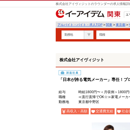
株式会社アイヴィジットのラウンダーの求人情報詳細
エ
関東
アルバイト・バイト・求人TOP
>
関東
>
東京都
>
勤務地
職種
株式会社アイヴィジット
派遣社員
「日本が誇る電気メーカー」専任！プ
給与
時給1800円〜＜月収例＞1800円×
職種
≪直行直帰でOK☆≫家電メーカ
勤務地
東京都中野区
高収入・高額
交通費支給
社会