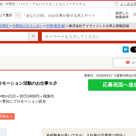
よくある
 - 中野区｜バイト・アルバイトのことならイーアイデム
保存した
0
リア選択
「あなたの街」のお仕事が探せる求人サイト
検索条件
中野区
>
中野区のラウンダー
>
中野(東京)駅
> 株式会社アイヴィジットの求人情報詳細
キ
更新日：2026/04/17 ※更新日時点
ロモーション活動のお仕事☆彡
応募画面へ進
8h×21日＝30万2400円＋残業代
ー専任にプロモーション担当
保険あり
未経験者が多いですが、入社後の定着率は90%！