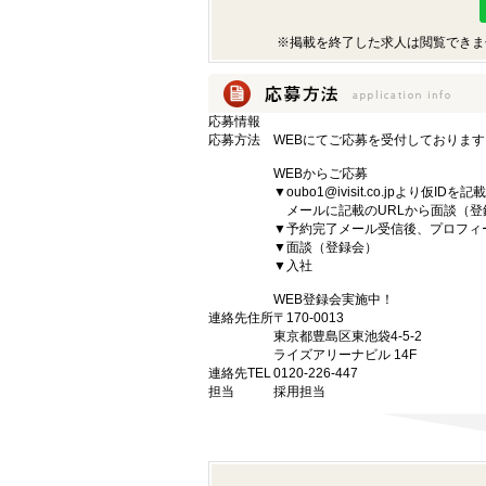
※掲載を終了した求人は閲覧できま
応募情報
応募方法
WEBにてご応募を受付しております
WEBからご応募
▼oubo1@ivisit.co.jpより
メールに記載のURLから面談（登
▼予約完了メール受信後、プロフィ
▼面談（登録会）
▼入社
WEB登録会実施中！
連絡先住所
〒170-0013
東京都豊島区東池袋4-5-2
ライズアリーナビル 14F
連絡先TEL
0120-226-447
担当
採用担当