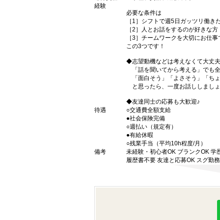
経験
必要な条件は
［1］シフトで週5日ガッツリ働き
［2］人とお話をするのが好きな方
［3］チームワークを大切にお仕事
この3つです！
◆志望動機などは考えなくて大丈
「話を聞いてから考える」でも全
「面白そう」「よさそう」「ちょ
と思ったら、一度お話ししましょ
◆友達同士の応募も大歓迎♪
待遇
○交通費全額支給
●社会保険完備
○週払い（規定有）
●有給休暇
○残業手当（平均10h程度/月）
備考
未経験・初心者OK ブランクOK 学
履歴書不要 友達と応募OK スグ勤務