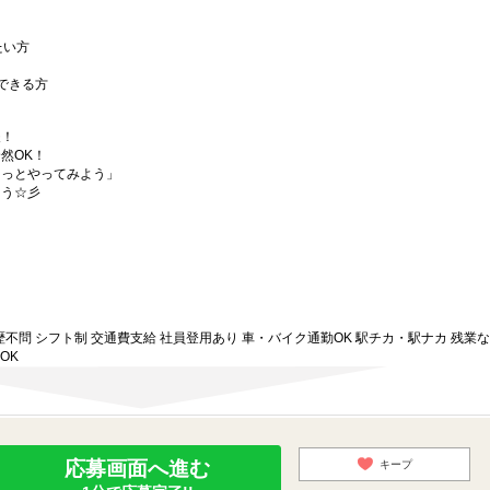
たい方
できる方
夫！
然OK！
っとやってみよう」
う☆彡
歴不問 シフト制 交通費支給 社員登用あり 車・バイク通勤OK 駅チカ・駅ナカ 残業
OK
応募画面へ進む
キープ