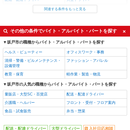
関連する条件をもっと見る
同じ雇用形態から白岡駅の求人を探す
正社員
同じ特徴から白岡駅の求人を探す
その他の条件でバイト・アルバイト・パートを探す
入社日応相談
職場見学OKまたは説明会あり
坂戸市の職種からバイト・アルバイト・パートを探す
大量募集（10名以上）
未経験歓迎
ヘルス・ビューティー
オフィスワーク・事務
経験者・有資格者歓迎
高収入・高額
清掃・警備・ビルメンテナンス・
ファッション・アパレル
ボーナス・賞与あり
朝
設備管理
昼
夜
教育・保育
軽作業・製造・物流
深夜
服装自由
坂戸市の人気の職種からバイト・アルバイト・パートを探す
髪型・髪色自由
禁煙・分煙
量販店・大型SC・百貨店
配送・配達ドライバー
上場企業・上場企業のグループ会
車通勤OK
介護職・ヘルパー
フロント・受付・フロア案内
社
食品・試食販売
弁当・惣菜
残業少なめ（月20h未満）
交通費支給
社会保険あり
社宅・寮あり
配送・配達ドライバー
大型ドライバー
入社日応相談
制服貸与
研修制度あり