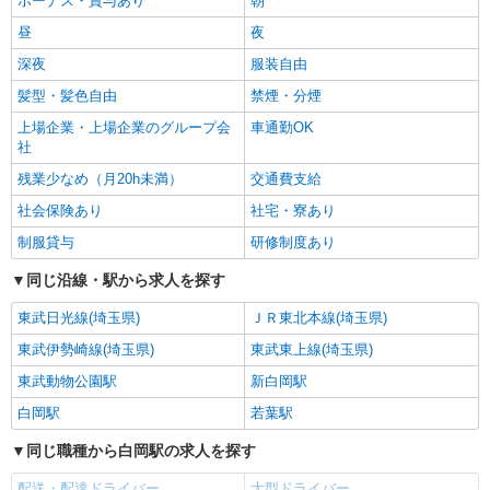
ボーナス・賞与あり
朝
昼
夜
深夜
服装自由
髪型・髪色自由
禁煙・分煙
上場企業・上場企業のグループ会
車通勤OK
社
残業少なめ（月20h未満）
交通費支給
社会保険あり
社宅・寮あり
制服貸与
研修制度あり
同じ沿線・駅から求人を探す
東武日光線(埼玉県)
ＪＲ東北本線(埼玉県)
東武伊勢崎線(埼玉県)
東武東上線(埼玉県)
東武動物公園駅
新白岡駅
白岡駅
若葉駅
同じ職種から白岡駅の求人を探す
配送・配達ドライバー
大型ドライバー