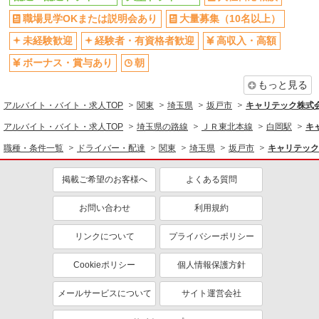
職場見学OKまたは説明会あり
大量募集（10名以上）
同じ職種から求人を探す
未経験歓迎
経験者・有資格者歓迎
高収入・高額
ドライバー・配達
ボーナス・賞与あり
朝
配送・配達ドライバー
もっと見る
同じ特徴から求人を探す
アルバイト・バイト・求人TOP
関東
埼玉県
坂戸市
キャリテック株式
未経験歓迎
ボーナス・賞与あり
アルバイト・バイト・求人TOP
埼玉県の路線
ＪＲ東北本線
白岡駅
キ
深夜
服装自由
職種・条件一覧
ドライバー・配達
関東
埼玉県
坂戸市
キャリテック
上場企業・上場企業のグループ会
車通勤OK
社
掲載ご希望のお客様へ
よくある質問
交通費支給
社会保険あり
お問い合わせ
利用規約
社宅・寮あり
リンクについて
プライバシーポリシー
Cookieポリシー
個人情報保護方針
メールサービスについて
サイト運営会社