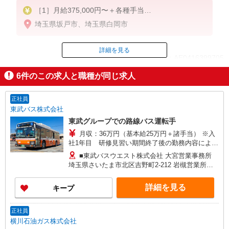
［1］月給375,000円〜＋各種手当
［2］月給405,000円〜＋各種手当
埼玉県坂戸市、埼玉県白岡市
［年収例］
512万円 （賞与含む）
詳細を見る
ID：AE0416399705
月給41万円 ※入社2年目、36歳（令和7年度実績）
※在籍者平均月収は422,000円
6
件のこの求人と職種が同じ求人
［試用期間］研修：1ヶ月〜最大6ヶ月（能力に準ず
掲載期間終了
る）
時給：1,343円（22時以降は時給1,678円）
正社員
★2024年4月より9％のベースアップを実施しました
東武バス株式会社
！さすが大手グループ企業！
東武グループでの路線バス運転手
★経験・能力・時間帯により変動有
月収：36万円（基本給25万円＋諸手当） ※入
★残業代全額支給（深夜時間帯割増有）
社1年目 研修見習い期間終了後の勤務内容による
★繁忙期手当もらえちゃう！（年末年始1日当り5,50
※入社時年齢により別途年齢加算あり ※世帯手当
0円〜8,000円）
■東武バスウエスト株式会社 大宮営業事務所
別途支給あり（配偶者・子） ・入社祝金あり（最
埼玉県さいたま市北区吉野町2-212 岩槻営業所
大30万円） ・賞与あり（1年目は54万円、2年目以
埼玉県さいたま市岩槻区城南3-6-45 上尾営業所
降は年間5.5ヶ月分） ・昇給年1回有 〈年収例〉 ○
埼玉県上尾市大字小敷谷字氷川後1015-1 川越営業
詳細を見る
キープ
東京都・埼玉県・千葉県内勤務の場合【配偶者・
事務所 埼玉県川越市神明町14-8 坂戸営業所 埼
子1名扶養のケース】 勤続1年 年収530万円 勤
玉県坂戸市千代田5-4-23 新座営業事務所 埼玉県
続2年 年収600万円 上記年収には、休日出務手
新座市大和田4-15-6
正社員
当・時間外割増・深夜割増等の諸手当および賞与
横川石油ガス株式会社
含む。