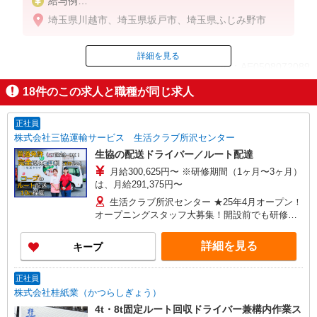
給与例
月収330,000円
埼玉県川越市、埼玉県坂戸市、埼玉県ふじみ野市
（◆入社1年目／月給29万円＋残業代）
詳細を見る
ID：AE0508072089
月給290,000円〜330,000円
※経験・能力による
18
件のこの求人と職種が同じ求人
掲載期間終了
正社員
株式会社三協運輸サービス 生活クラブ所沢センター
生協の配送ドライバー／ルート配達
月給300,625円〜 ※研修期間（1ヶ月〜3ヶ月）
は、月給291,375円〜
生活クラブ所沢センター ★25年4月オープン！
オープニングスタッフ大募集！開設前でも研修を
兼ねて入社OK！ （埼玉県入間郡三芳町上富474-
2）
詳細を見る
キープ
正社員
株式会社桂紙業（かつらしぎょう）
4t・8t固定ルート回収ドライバー兼構内作業ス