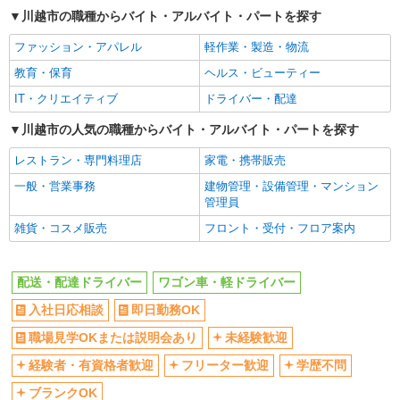
ボーナス・賞与あり
車通勤OK
川越市の職種からバイト・アルバイト・パートを探す
交通費支給
社会保険あり
詳細を見る
キープ
ファッション・アパレル
軽作業・製造・物流
教育・保育
ヘルス・ビューティー
正社員
株式会社新木商事
IT・クリエイティブ
ドライバー・配達
中型車（4t車）ドライバー
川越市の人気の職種からバイト・アルバイト・パートを探す
月給365,000円〜454,000円+交通費規定内支給
★最大給与実績：月給541,000円 ※経験・能力等
レストラン・専門料理店
家電・携帯販売
考慮し、優遇します ※頑張り次第で上記以上の収
川越営業所 埼玉県川越市石田155
入も可能です ★16年連続昇給中！令和8年10月昇
一般・営業事務
建物管理・設備管理・マンション
給決定しました！
管理員
詳細を見る
キープ
雑貨・コスメ販売
フロント・受付・フロア案内
正社員
株式会社新木商事
配送・配達ドライバー
ワゴン車・軽ドライバー
大型車（10t車）ドライバー
入社日応相談
即日勤務OK
月給415,000円〜504,000円+交通費規定内支給
★最大給与実績：月給587,000円 ※経験・能力等
職場見学OKまたは説明会あり
未経験歓迎
考慮し、優遇します ※頑張り次第で上記以上の収
川越営業所 埼玉県川越市石田155
入も可能です ★16年連続昇給中！令和8年10月昇
経験者・有資格者歓迎
フリーター歓迎
学歴不問
給決定しました！
詳細を見る
ブランクOK
キープ