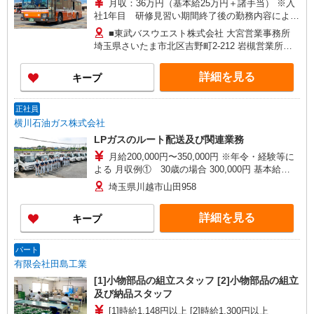
月収：36万円（基本給25万円＋諸手当） ※入
社1年目 研修見習い期間終了後の勤務内容による
※入社時年齢により別途年齢加算あり ※世帯手当
■東武バスウエスト株式会社 大宮営業事務所
別途支給あり（配偶者・子） ・入社祝金あり（最
埼玉県さいたま市北区吉野町2-212 岩槻営業所
大30万円） ・賞与あり（1年目は54万円、2年目以
埼玉県さいたま市岩槻区城南3-6-45 上尾営業所
降は年間5.5ヶ月分） ・昇給年1回有 〈年収例〉 ○
埼玉県上尾市大字小敷谷字氷川後1015-1 川越営業
詳細を見る
キープ
東京都・埼玉県・千葉県内勤務の場合【配偶者・
事務所 埼玉県川越市神明町14-8 坂戸営業所 埼
子1名扶養のケース】 勤続1年 年収530万円 勤
玉県坂戸市千代田5-4-23 新座営業事務所 埼玉県
続2年 年収600万円 上記年収には、休日出務手
新座市大和田4-15-6
正社員
当・時間外割増・深夜割増等の諸手当および賞与
横川石油ガス株式会社
含む。
LPガスのルート配送及び関連業務
月給200,000円〜350,000円 ※年令・経験等に
よる 月収例① 30歳の場合 300,000円 基本給
250,000円＋残業手当50,000円（残業20時間） ※
埼玉県川越市山田958
宿直、残業代、交通費含む 月収例② 42歳の場合
350,000円 基本給300,000円＋残業手当50,000円
詳細を見る
キープ
（残業20時間） ※宿直、残業代、交通費含む
パート
有限会社田島工業
[1]小物部品の組立スタッフ [2]小物部品の組立
及び納品スタッフ
[1]時給1,148円以上 [2]時給1,300円以上