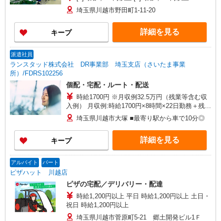
埼玉県川越市野田町1-11-20
詳細を見る
キープ
派遣社員
ランスタッド株式会社 DR事業部 埼玉支店（さいたま事業
所）/FDRS102256
個配・宅配・ルート・配送
時給1700円 ※月収例32.5万円（残業等含む収
入例） 月収例:時給1700円×8時間×22日勤務＋残業
月12時間30分の場合 ※交通費実費支給／当社規定
埼玉県川越市大塚 ■最寄り駅から車で10分◎
あり。
詳細を見る
キープ
アルバイト
パート
ピザハット 川越店
ピザの宅配／デリバリー・配達
時給1,200円以上 平日 時給1,200円以上 土日・
祝日 時給1,200円以上
埼玉県川越市菅原町5-21 郷土開発ビル1Ｆ