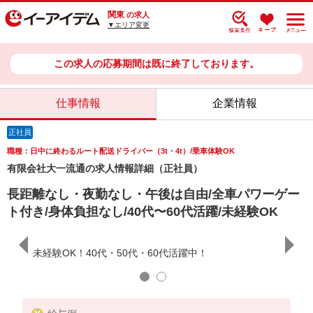
関東
の求人
▼エリア変更
この求人の応募期間は既に終了しております。
仕事情報
企業情報
正社員
職種：日中に終わるルート配送ドライバー（3t・4t）/乗車体験OK
有限会社大一流通の求人情報詳細（正社員）
長距離なし・夜勤なし・午後は自由/全車パワーゲー
ト付き/身体負担なし/40代〜60代活躍/未経験OK
年齢・
未経験OK！40代・50代・60代活躍中！
親子2