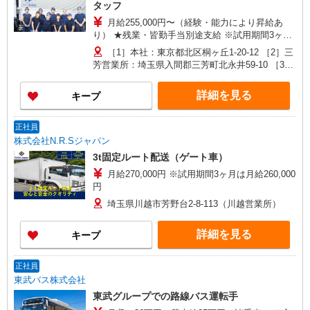
タッフ
月給255,000円〜（経験・能力により昇給あ
り） ★残業・皆勤手当別途支給 ※試用期間3ヶ月
あり（同条件） ★年収例は備考をご覧ください★
［1］本社：東京都北区桐ヶ丘1-20-12 ［2］三
≪運転免許手当別途支給≫ ・大型免許（1.5万
芳営業所：埼玉県入間郡三芳町北永井59-10 ［3］
円） ・中型免許（1万円） ・フォークリフト免許
児玉営業所：埼玉県本庄市児玉町共栄323 ［4］戸
（5千円） 【月収例】378,750円 （25歳、入社1年
田営業所：埼玉県戸田市笹目8-15-30 ［5］騎西営
詳細を見る
キープ
目） （月給255,000円＋残業45時間93,750円＋皆
業所：埼玉県加須市戸崎309-1 ［6］川越営業
勤手当10,000円＋大型・フォーク免許手当20,000
所：埼玉県川越市芳野台2-8-42 ※川越工業団地内
円）
［7］藤ヶ谷営業所：千葉県柏市藤ヶ谷545-2 ★
正社員
車・バイク通勤OK [1]はバイク・自転車通勤OK
株式会社N.R.Sジャパン
3t固定ルート配送（ゲート車）
月給270,000円 ※試用期間3ヶ月は月給260,000
円
埼玉県川越市芳野台2-8-113（川越営業所）
詳細を見る
キープ
正社員
東武バス株式会社
東武グループでの路線バス運転手