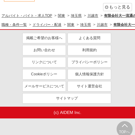
もっと見る
正社員
アルバイト・バイト・求人TOP
関東
埼玉県
川越市
有限会社大一流通
株式会社メディスケット
医薬品配送ドライバー
職種・条件一覧
ドライバー・配達
関東
埼玉県
川越市
有限会社大一
月給211,200円
掲載ご希望のお客様へ
よくある質問
株式会社メディスケット 川越事業所 （埼玉
県川越市仙波町3-14-5）
お問い合わせ
利用規約
詳細を見る
キープ
リンクについて
プライバシーポリシー
正社員
Cookieポリシー
個人情報保護方針
新流通運輸株式会社
4t・10ｔドライバー
メールサービスについて
サイト運営会社
月給320,000円〜450,000円 給与例)Ａさん
令和８年５月総支給額519,668円 残業29ｈ
サイトマップ
給与例）Ｂさん 令和８年５月総支給額501,466
川越センター 埼玉県川越市芳野台1-3015-
円 残業22ｈ 給与例）Ｃさん 令和８年５月総
6（川越工業団地内）
(c) AIDEM Inc.
支給額491,722円 残業2２ｈ ※経験・能力に
より優遇（応相談） ※試用期間3ヶ月あり（同条
詳細を見る
キープ
件） ※定期昇給あり ※ベースアップあり（業績に
よる） ※昇格あり ※本採用後3年以上の正社員に
TOPへ