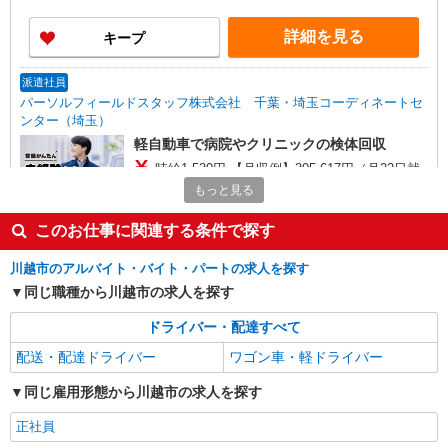
詳細を見る
キープ
派遣社員
パーソルフィールドスタッフ株式会社 千葉・埼玉コーディネートセ
ンター（埼玉）
軽自動車で病院やクリニックの検体回収
時給1,530円 【月収例】305,617円（月22日就
業・残業30時間の場合） ★交通費規定支給
もっと見る
埼玉県川越市
このお仕事に関連する条件で探す
詳細を見る
キープ
川越市のアルバイト・バイト・パートの求人を探す
同じ職種から川越市の求人を探す
派遣社員
株式会社エクスプレス・エージェント/17028
ドライバー・配達すべて
1.5ｔ車での営業所からの検体の集配ドライバ
配送・配達ドライバー
ワゴン車・軽ドライバー
ー
時給1,650円 ※交通費は別途実費分支給！（条
同じ雇用形態から川越市の求人を探す
件あり）
正社員
埼玉県川越市 車通勤可／バイク通勤可 JR川越