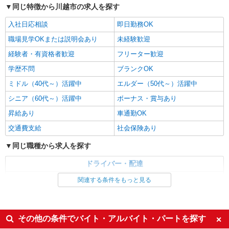
線「的場駅」徒歩7分 東武東上線「霞ヶ関駅」徒
同じ特徴から川越市の求人を探す
歩17分
詳細を見る
キープ
入社日応相談
即日勤務OK
職場見学OKまたは説明会あり
未経験歓迎
派遣社員
経験者・有資格者歓迎
フリーター歓迎
株式会社エクスプレス・エージェント/16387
学歴不問
1.5ｔ車での営業所からの検体の集配ドライバ
ブランクOK
ー
ミドル（40代～）活躍中
エルダー（50代～）活躍中
時給1,650円 ※交通費は別途実費分支給！（条
シニア（60代～）活躍中
ボーナス・賞与あり
件あり）
昇給あり
埼玉県川越市 車通勤可／バイク通勤可 JR川越
車通勤OK
線「的場駅」徒歩7分 東武東上線「霞ヶ関駅」徒
交通費支給
社会保険あり
歩17分
詳細を見る
同じ職種から求人を探す
キープ
ドライバー・配達
契約社員
配送・配達ドライバー
アルフレッサ株式会社 川越支店
関連する条件をもっと見る
ルート配送スタッフ
同じ特徴から求人を探す
月給：230000円 賞与あり：年2.0ヵ月（前年実
績） 4年連続給与ベース実績あり ※試用期間なし
未経験歓迎
ミドル（40代～）活躍中
その他の条件でバイト・アルバイト・パートを探す
埼玉県川越市問屋町11-1