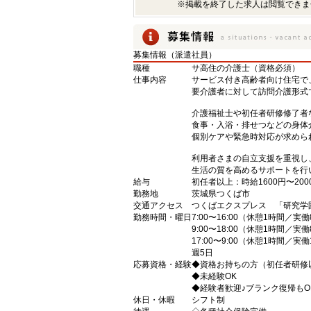
※掲載を終了した求人は閲覧できま
募集情報（派遣社員）
職種
サ高住の介護士（資格必須）
仕事内容
サービス付き高齢者向け住宅で
要介護者に対して訪問介護形式
介護福祉士や初任者研修修了者
食事・入浴・排せつなどの身体
個別ケアや緊急時対応が求めら
利用者さまの自立支援を重視し
生活の質を高めるサポートを行
給与
初任者以上：時給1600円〜200
勤務地
茨城県つくば市
交通アクセス
つくばエクスプレス 「研究学
勤務時間・曜日
7:00〜16:00（休憩1時間／実
9:00〜18:00（休憩1時間／実
17:00〜9:00（休憩1時間／実
週5日
応募資格・経験
◆資格お持ちの方（初任者研修
◆未経験OK
◆経験者歓迎♪ブランク復帰もO
休日・休暇
シフト制