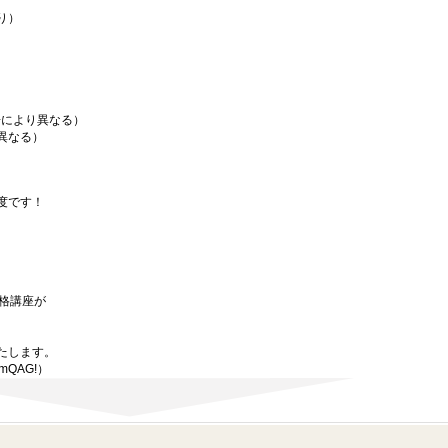
り）
場により異なる）
異なる）
度です！
資格講座が
たします。
mQAG!）