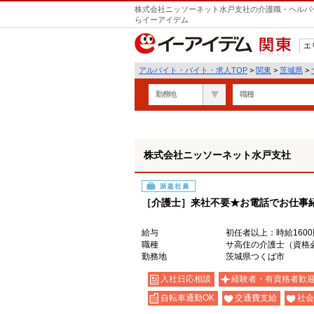
株式会社ニッソーネット水戸支社の介護職・ヘルパー
らイーアイデム
エ
関東
アルバイト・バイト・求人TOP
>
関東
>
茨城県
>
勤務地
職種
株式会社ニッソーネット水戸支社
派遣社員
［介護士］来社不要★お電話でお仕事
給与
初任者以上：時給1600
職種
サ高住の介護士（資格
勤務地
茨城県つくば市
入社日応相談
経験者・有資格者歓
自転車通勤OK
交通費支給
社会