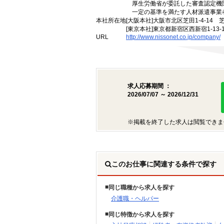
厚生労働省が委託した審査認定機
一定の基準を満たす人材派遣事業
本社所在地
[大阪本社]大阪市北区芝田1-4-14 
[東京本社]東京都新宿区西新宿1-13
URL
http://www.nissonet.co.jp/company/
求人応募期間 ：
2026/07/07 ～ 2026/12/31
※掲載を終了した求人は閲覧できま
このお仕事に関連する条件で探す
同じ職種から求人を探す
介護職・ヘルパー
同じ特徴から求人を探す