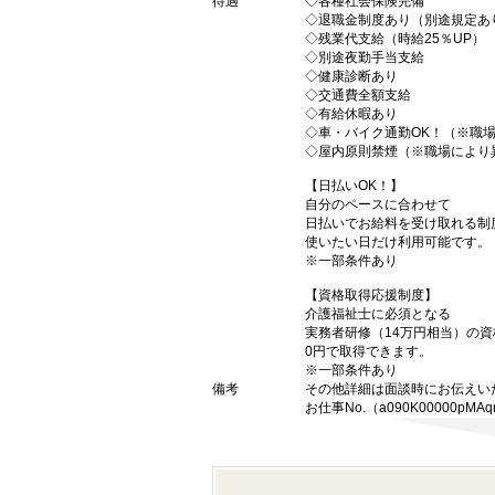
待遇
◇各種社会保険完備
◇退職金制度あり（別途規定あ
◇残業代支給（時給25％UP）
◇別途夜勤手当支給
◇健康診断あり
◇交通費全額支給
◇有給休暇あり
◇車・バイク通勤OK！（※職
◇屋内原則禁煙（※職場により
【日払いOK！】
自分のペースに合わせて
日払いでお給料を受け取れる制
使いたい日だけ利用可能です。
※一部条件あり
【資格取得応援制度】
介護福祉士に必須となる
実務者研修（14万円相当）の
0円で取得できます。
※一部条件あり
備考
その他詳細は面談時にお伝えい
お仕事No.（a090K00000pMAq