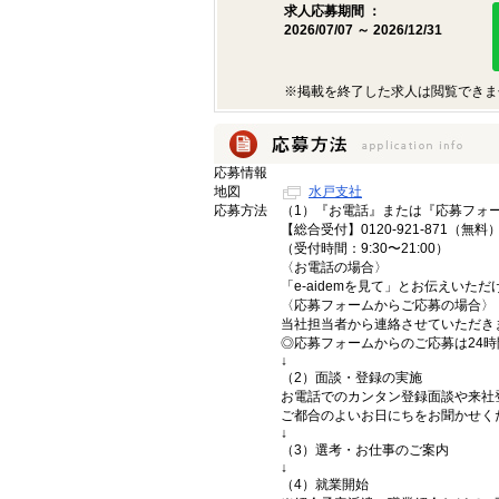
求人応募期間 ：
2026/07/07 ～ 2026/12/31
※掲載を終了した求人は閲覧できま
応募情報
地図
水戸支社
応募方法
（1）『お電話』または『応募フォ
【総合受付】0120-921-871（無料
（受付時間：9:30〜21:00）
〈お電話の場合〉
「e-aidemを見て」とお伝えいた
〈応募フォームからご応募の場合〉
当社担当者から連絡させていただき
◎応募フォームからのご応募は24
↓
（2）面談・登録の実施
お電話でのカンタン登録面談や来社
ご都合のよいお日にちをお聞かせく
↓
（3）選考・お仕事のご案内
↓
（4）就業開始