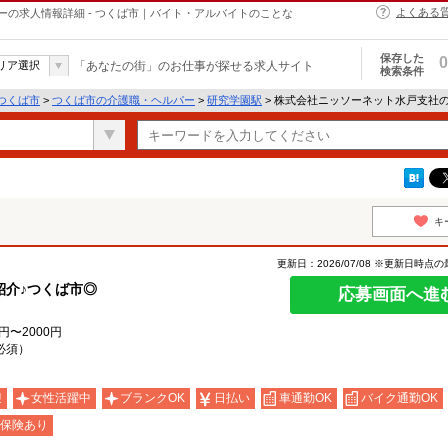
よくある
の求人情報詳細 - つくば市｜バイト・アルバイトのことな
保存した
0
リア選択
「あなたの街」のお仕事が探せる求人サイト
検索条件
つくば市
>
つくば市の介護職・ヘルパー
>
研究学園駅
> 株式会社ニッソーネット水戸支社
キ
更新日：2026/07/08 ※更新日時点
紹介♪つくば市◎
応募画面へ進
円〜2000円
必須）
迎
女性活躍中
ブランクOK
日払い
車通勤OK
バイク通勤OK
保険あり