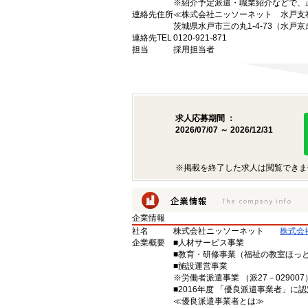
※紹介予定派遣・職業紹介などで、
連絡先住所
≪株式会社ニッソーネット 水戸支
茨城県水戸市三の丸1-4-73（水戸京
連絡先TEL
0120-921-871
担当
採用担当者
求人応募期間 ：
2026/07/07 ～ 2026/12/31
※掲載を終了した求人は閲覧できま
企業情報
社名
株式会社ニッソーネット
株式会
企業概要
■人材サービス事業
■教育・研修事業（福祉の教室ほっ
■施設運営事業
※労働者派遣事業 （派27－029007）
■2016年度 「優良派遣事業者」に認
≪優良派遣事業者とは≫