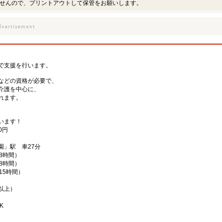
せんので、プリントアウトして保管をお願いします。
、
で支援を行います。
などの資格が必要で、
介護を中心に、
れます。
、
います！
0円
園」駅 車27分
働8時間）
働8時間）
働15時間）
以上）
K