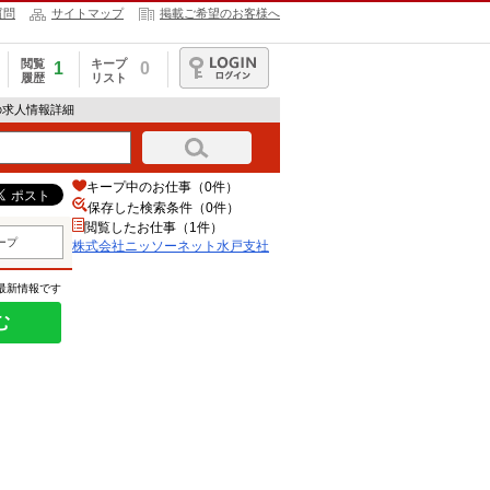
質問
サイトマップ
掲載ご希望のお客様へ
閲覧
キープ
1
0
履歴
リスト
ログイン
の求人情報詳細
キープ中のお仕事（0件）
保存した検索条件（
0
件）
閲覧したお仕事（1件）
ープ
株式会社ニッソーネット水戸支社
の最新情報です
む