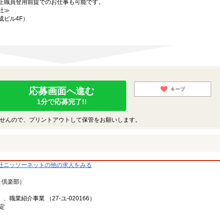
正職員登用前提でのお仕事も可能です。
社≫
成ビル4F）
応募画面へ進む
キープ
1分で応募完了!!
せんので、プリントアウトして保管をお願いします。
社ニッソーネットの他の求人をみる
と倶楽部）
、職業紹介事業 （27-ユ-020166）
定