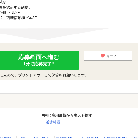
関が
者を認定する制度。
芝田町ビル2F
-12 西新宿昭和ビル3F
応募画面へ進む
キープ
1分で応募完了!!
せんので、プリントアウトして保管をお願いします。
同じ雇用形態から求人を探す
派遣社員