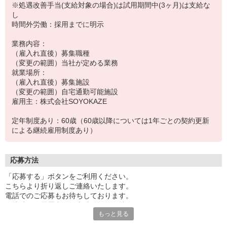
※処遇改善手当(支給対象の場合)は試用期間中(3ヶ月)は支給な
し
時間外労働：採用までに明示
業務内容：
（雇入れ直後）募集職種
（変更の範囲）当社が定める業務
就業場所：
（雇入れ直後）募集施設
（変更の範囲）自宅通勤可能施設
雇用主：株式会社SOYOKAZE
定年制度あり：60歳（60歳以降については1年ごとの契約更新
による継続雇用制度あり）
応募方法
「応募する」ボタンをご利用ください。
こちらより折り返しご連絡いたします。
電話でのご応募もお待ちしております。
面接時には履歴書（写真貼付）をお持ちください。
もっと見る
※お電話でのお問い合わせは、光IP電話、及びIP電話からはご利用
になれません