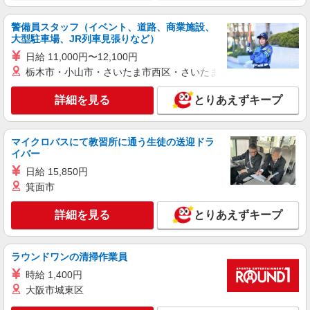
グループホーム 介護スタッフ
【時給】1,350円〜1,550円 ▼給与詳細 処遇改
警備員スタッフ（イベント、道路、商業施設、
善手当：200〜220円/時 夜勤手当:6,000円/回 ▼下
大型駐車場、JR列車見張りなど）
記別途支給 通勤手当 年末年始手当：380円/時 寸
栃木県宇都宮市中今泉4-22-1
日給 11,000円〜12,100円
志あり：年2回（6月・12月） ※業績による ※処
栃木市・小山市・さいたま市西区・さいたま市岩槻区・久喜市・
遇改善手当は試用期間中(3ヶ月)は支給なし
詳細を見る
キープ
詳細を見る
とりあえずキープ
NEW
契約社員
西川田ケアセンターそよ風：RO17619
マイクロバスにて教習所に通う生徒の送迎ドラ
デイサービス 介護スタッフ
イバー
【月給】239,320円〜259,320円 ▼給与詳細 処
日給 15,850円
遇改善手当：34,320円 ▼下記別途支給 通勤手当
年末年始手当：380円/時 昇給年1回（4月） 寸志あ
箕面市
栃木県宇都宮市西川田本町1-5-1
り：年2回（6月・12月） ※業績による 特別報
酬：平均33.8万円（最高額130万円） ※2025年6月
詳細を見る
とりあえずキープ
詳細を見る
キープ
支給実績 ※処遇改善手当は試用期間中(3ヶ月)は支
給なし
NEW
パート
ラウンドワンの清掃作業員
宇都宮ケアセンターそよ風：RO36108
時給 1,400円
ショートステイ 介護スタッフ
大阪市城東区
【時給】1,450円〜1,600円 ▼給与詳細 処遇改