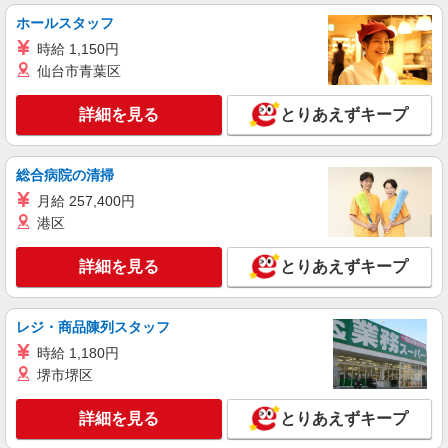
パート
ツクイ宇都宮（訪問入浴）
ホールスタッフ
訪問入浴 介護スタッフ（オペレーター）
時給 1,150円
時給1,097円〜1,559円 ★土・祝日は時給100円
仙台市青葉区
アップ！ ※給与幅は資格・経験等による
栃木県宇都宮市鶴田町739-15
詳細を見る
とりあえずキープ
詳細を見る
キープ
総合病院の清掃
月給 257,400円
アルバイト
パート
SOMPOケア 宇都宮 訪問介護/3358cc3
港区
登録ヘルパー
詳細を見る
とりあえずキープ
時給：1,100円 ーーーーーーー 【資格取得
後】 時給1,510円〜 ＊早朝夜間：時給1,888円〜
＊日曜祝日：時給1,810円〜 ーーーーーーー
栃木県宇都宮市中今泉五丁目23番12号 KY事
レジ・商品陳列スタッフ
務所C号室
時給 1,180円
堺市堺区
詳細を見る
キープ
詳細を見る
とりあえずキープ
アルバイト
パート
SOMPOケア 宇都宮 訪問介護/3358cc2