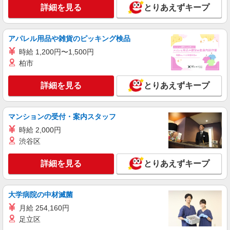
善手当：200〜220円/時 夜勤手当:6,000円/回 ▼下
詳細を見る
とりあえずキープ
記別途支給 通勤手当 年末年始手当：380円/時 寸
栃木県宇都宮市西3丁目1番26号
志あり：年2回（6月・12月） ※業績による ※処
遇改善手当は試用期間中(3ヶ月)は支給なし
詳細を見る
キープ
アパレル用品や雑貨のピッキング検品
時給 1,200円〜1,500円
NEW
パート
柏市
西川田ケアセンターそよ風：RO17166
ショートステイ 夜勤専従介護職
詳細を見る
とりあえずキープ
【時給】1,520円〜1,720円 ▼給与詳細 処遇改
善手当：220円/時 夜勤手当:6,000円/回 ▼下記別途
支給 通勤手当 年末年始手当：380円/時 寸志あ
マンションの受付・案内スタッフ
栃木県宇都宮市西川田本町1-5-1
り：年2回（6月・12月） ※業績による ※処遇改
時給 2,000円
善手当は試用期間中(3ヶ月)は支給なし
詳細を見る
渋谷区
キープ
NEW
詳細を見る
とりあえずキープ
パート
宇都宮ケアセンターそよ風：RO44646
ショートステイ 介護スタッフ
大学病院の中材滅菌
【時給】1,270円〜1,420円 ▼給与詳細 処遇改
月給 254,160円
善手当：200〜220円/時 夜勤手当:6,000円/回 ▼下
記別途支給 通勤手当 年末年始手当：380円/時 寸
足立区
栃木県宇都宮市西3丁目1番26号
志あり：年2回（6月・12月） ※業績による ※処