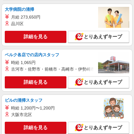
登録ヘルパー
大学病院の清掃
【介護福祉士】 時給1,590円 ◎週20時間以上
月給 273,650円
勤務（社保加入者）の場合は時給1,610円 ＊早朝
夜間（〜8:00、18:00〜）：時給1,988円〜 ＊日曜
品川区
栃木県宇都宮市中今泉五丁目23番12号 KY事
祝日：時給1,890円〜 【実務者研修・初任者研修
務所C号室
（ヘルパー1級・2級）】 時給1,510円 ◎週20時間
詳細を見る
とりあえずキープ
以上勤務（社保加入者）の場合は時給1,530円 ＊
詳細を見る
キープ
早朝夜間（〜8:00、18:00〜）：時給1,888円〜 ＊
日曜祝日：時給1,810円〜 ◎身体介助、生活援助
ベルク各店での店内スタッフ
が同時給 ◎キャンセル手当：職務時給の60％支給
アルバイト
パート
時給 1,065円
SOMPOケア 雀宮 訪問介護/3360cc2
古河市・佐野市・前橋市・高崎市・伊勢崎市・太田市・館林市・
登録ヘルパー
【介護福祉士】 時給1,590円 ◎週20時間以上
詳細を見る
とりあえずキープ
勤務（社保加入者）の場合は時給1,610円 ＊早朝
夜間（〜8:00、18:00〜）：時給1,988円〜 ＊日曜
栃木県宇都宮市雀の宮4丁目26番9号 百目鬼
祝日：時給1,890円〜 【実務者研修・初任者研修
事務所103号
（ヘルパー1級・2級）】 時給1,510円 ◎週20時間
ビルの清掃スタッフ
以上勤務（社保加入者）の場合は時給1,530円 ＊
時給 1,200円〜1,200円
詳細を見る
キープ
早朝夜間（〜8:00、18:00〜）：時給1,888円〜 ＊
大阪市北区
日曜祝日：時給1,810円〜 ◎身体介助、生活援助
が同時給 ◎キャンセル手当：職務時給の60％支給
NEW
パート
詳細を見る
とりあえずキープ
今泉ケアセンターそよ風：RO32088