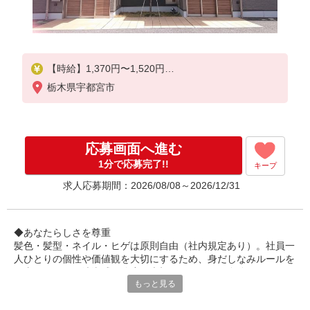
【時給】1,370円〜1,520円
栃木県宇都宮市
▼給与詳細
処遇改善手当：220円/時
夜勤手当:6,000円/回
応募画面へ進む
▼下記別途支給
通勤手当
1分で応募完了!!
キープ
年末年始手当：380円/時
求人応募期間：2026/08/08～2026/12/31
寸志あり：年2回（6月・12月）
※業績による
◆あなたらしさを尊重
髪色・髪型・ネイル・ヒゲは原則自由（社内規定あり）。社員一
※処遇改善手当は試用期間中(3ヶ月)は支給なし
人ひとりの個性や価値観を大切にするため、身だしなみルールを
見直しました。清潔感と節度を大切にできれば、自分らしいスタ
もっと見る
イルで無理なく働ける環境です。