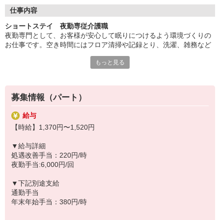
◆働いた分を必要な時に
働いた分の給与を給料日前に受け取れる「給与前払い制度」を導
仕事内容
入。前借りではなく、実際の勤務実績に応じて利用できる福利厚
ショートステイ 夜勤専従介護職
生制度です。※入社翌月の第5営業日より利用可能
夜勤専門として、お客様が安心して眠りにつけるよう環境づくりの
お仕事です。空き時間にはフロア清掃や記録とり、洗濯、雑務など
をお願いします。
もっと見る
夜勤シフト帯の生活全般の介助・食事介助、各書類作成等を行って
いただきます。
・食事、排泄介助などの身体介助
・介護記録の書類記入
募集情報（パート）
・フロア、居室の清掃
給与
◆40代、50代が活躍中
【時給】1,370円〜1,520円
そよ風では、40代、50代のスタッフが多数活躍中。「子育てが落ち
着いたので再び社会に出たい」「人の役に立つ仕事がしたい」とい
▼給与詳細
う方に最適です。同世代の仲間が多いため、人間関係も築きやすく
処遇改善手当：220円/時
定着率の高さにもつながっています。年齢に縛られず、新しいスタ
夜勤手当:6,000円/回
ートが切れる場所です。
▼下記別途支給
◆スキルアップも叶う
通勤手当
幅広いサービスを展開する当社ならではの強みとして、在宅系から
年末年始手当：380円/時
入居系まで様々な経験を積むことが可能。スキルの幅が広がり、介
護のプロフェッショナルとして大きく成長できます。「もっと経験