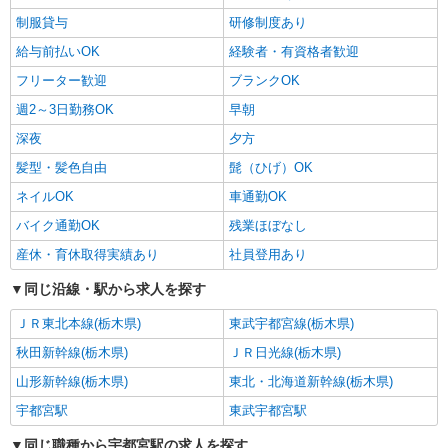
制服貸与
研修制度あり
給与前払いOK
経験者・有資格者歓迎
フリーター歓迎
ブランクOK
週2～3日勤務OK
早朝
深夜
夕方
髪型・髪色自由
髭（ひげ）OK
ネイルOK
車通勤OK
バイク通勤OK
残業ほぼなし
産休・育休取得実績あり
社員登用あり
同じ沿線・駅から求人を探す
ＪＲ東北本線(栃木県)
東武宇都宮線(栃木県)
秋田新幹線(栃木県)
ＪＲ日光線(栃木県)
山形新幹線(栃木県)
東北・北海道新幹線(栃木県)
宇都宮駅
東武宇都宮駅
同じ職種から宇都宮駅の求人を探す