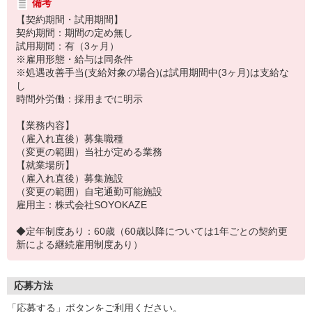
備考
【契約期間・試用期間】
契約期間：期間の定め無し
試用期間：有（3ヶ月）
※雇用形態・給与は同条件
※処遇改善手当(支給対象の場合)は試用期間中(3ヶ月)は支給な
し
時間外労働：採用までに明示
【業務内容】
（雇入れ直後）募集職種
（変更の範囲）当社が定める業務
【就業場所】
（雇入れ直後）募集施設
（変更の範囲）自宅通勤可能施設
雇用主：株式会社SOYOKAZE
◆定年制度あり：60歳（60歳以降については1年ごとの契約更
新による継続雇用制度あり）
応募方法
「応募する」ボタンをご利用ください。