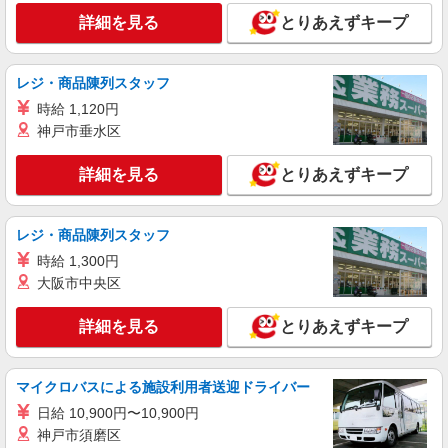
遇改善手当は試用期間中(3ヶ月)は支給なし
詳細を見る
とりあえずキープ
詳細を見る
キープ
NEW
パート
レジ・商品陳列スタッフ
今泉ケアセンターそよ風：RO9042
時給 1,120円
グループホーム 夜勤専従介護職
神戸市垂水区
【時給】1,370円〜 ▼給与詳細 処遇改善手
当：220円/時 夜勤手当:6,000円/回 ▼下記別途支給
詳細を見る
とりあえずキープ
通勤手当 年末年始手当：380円/時 寸志あり：年2
栃木県宇都宮市中今泉4-22-1
回（6月・12月） ※業績による ※処遇改善手当は
試用期間中(3ヶ月)は支給なし
詳細を見る
キープ
レジ・商品陳列スタッフ
時給 1,300円
大阪市中央区
詳細を見る
とりあえずキープ
マイクロバスによる施設利用者送迎ドライバー
日給 10,900円〜10,900円
神戸市須磨区