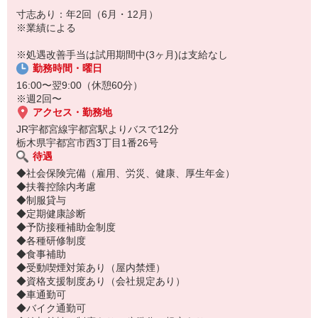
を積みたい」「将来はマネジメントにも挑戦したい」そんな方のキ
寸志あり：年2回（6月・12月）
ャリアアップを全力で応援します。
※業績による
※処遇改善手当は試用期間中(3ヶ月)は支給なし
勤務時間・曜日
16:00〜翌9:00（休憩60分）
※週2回〜
アクセス・勤務地
JR宇都宮線宇都宮駅よりバスで12分
栃木県宇都宮市西3丁目1番26号
待遇
◆社会保険完備（雇用、労災、健康、厚生年金）
◆扶養控除内考慮
◆制服貸与
◆定期健康診断
◆予防接種補助金制度
◆各種研修制度
◆食事補助
◆受動喫煙対策あり（屋内禁煙）
◆資格支援制度あり（会社規定あり）
◆車通勤可
◆バイク通勤可