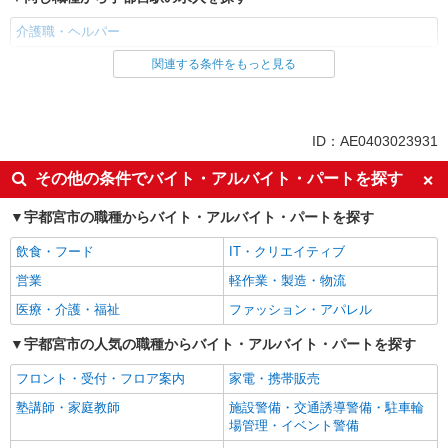
介護職・ヘルパー
関連する条件をもっと見る
同じ雇用形態から宇都宮駅の求人を探す
パート
同じ特徴から宇都宮駅の求人を探す
ID：AE0403023931
入社日応相談
新卒・第二新卒歓迎
その他の条件でバイト・アルバイト・パートを探す
女性活躍中
ミドル（40代～）活躍中
宇都宮市の職種からバイト・アルバイト・パートを探す
エルダー（50代～）活躍中
自転車通勤OK
飲食・フード
IT・クリエイティブ
交通費支給
社会保険あり
営業
軽作業・製造・物流
制服貸与
研修制度あり
医療・介護・福祉
ファッション・アパレル
給与前払いOK
経験者・有資格者歓迎
フリーター歓迎
宇都宮市の人気の職種からバイト・アルバイト・パートを探す
ブランクOK
週2～3日勤務OK
早朝
フロント・受付・フロア案内
家電・携帯販売
深夜
夕方
塾講師・家庭教師
施設警備・交通誘導警備・駐車輪
場管理・イベント警備
髪型・髪色自由
髭（ひげ）OK