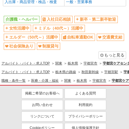
入出庫・商品管理・検品・検査
一般・営業事務
ネイルOK
車通勤OK
バイク通勤OK
残業ほぼなし
介護職・ヘルパー
入社日応相談
新卒・第二新卒歓迎
産休・育休取得実績あり
社員登用あり
女性活躍中
ミドル（40代～）活躍中
同じ職種から求人を探す
エルダー（50代～）活躍中
自転車通勤OK
交通費支給
医療・介護・福祉
社会保険あり
制服貸与
介護職・ヘルパー
もっと見る
同じ特徴から求人を探す
アルバイト・バイト・求人TOP
関東
栃木県
宇都宮市
宇都宮ケアセンタ
ミドル（40代～）活躍中
交通費支給
アルバイト・バイト・求人TOP
栃木県の路線
秋田新幹線
宇都宮駅
宇
社会保険あり
週2～3日勤務OK
職種・条件一覧
医療・介護・福祉
関東
栃木県
宇都宮市
宇都宮ケア
深夜
車通勤OK
掲載ご希望のお客様へ
よくある質問
産休・育休取得実績あり
社員登用あり
お問い合わせ
利用規約
リンクについて
プライバシーポリシー
Cookieポリシー
個人情報保護方針