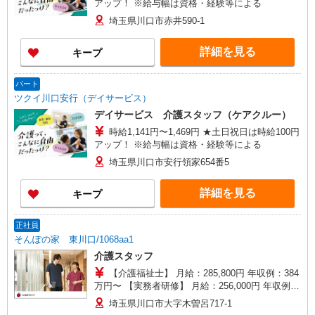
アップ！ ※給与幅は資格・経験等による
埼玉県川口市赤井590-1
詳細を見る
キープ
パート
ツクイ川口安行（デイサービス）
デイサービス 介護スタッフ（ケアクルー）
時給1,141円〜1,469円 ★土日祝日は時給100円
アップ！ ※給与幅は資格・経験等による
埼玉県川口市安行領家654番5
詳細を見る
キープ
正社員
そんぽの家 東川口/1068aa1
介護スタッフ
【介護福祉士】 月給：285,800円 年収例：384
万円〜 【実務者研修】 月給：256,000円 年収例：
345万円〜 【初任者研修・無資格】 月給：
埼玉県川口市大字木曽呂717-1
247,200円 年収例：334万円〜 ※職務手当、働き