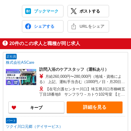
ブックマーク
ポストする
シェアする
URLをシェア
20
件のこの求人と職種が同じ求人
正社員
株式会社ASCare
訪問入浴のケアスタッフ（運転あり）
月給260,000円〜280,000円（地域・資格によ
る） 上記、運転手当含む（1000円／日・月20日換
算） ★介護福祉士の方は月給20,000円加算（資格
【在宅介護センター川口】埼玉県川口市柳崎五
手当） 別途交通費支給（30,000円上限／月） 別途
丁目18番地8 サンフラワ－カトウ102号室 【とこ
残業手当（月平均残業時間15時間）残業代全額支
ろざわ訪問入浴】埼玉県所沢市旭町5番地6 鹿野
給
川ビル1階 【在宅介護センター加須】埼玉県加須
詳細を見る
キープ
市花崎一丁目23番地10 【在宅介護センター上尾】
埼玉県上尾市上町一丁目11番地20 伊藤店舗1階
【与野営業所】埼玉県さいたま市中央区本町東四
パート
丁目2番地2 AMENITYHOUSE 【在宅介護センタ
ツクイ川口元郷（デイサービス）