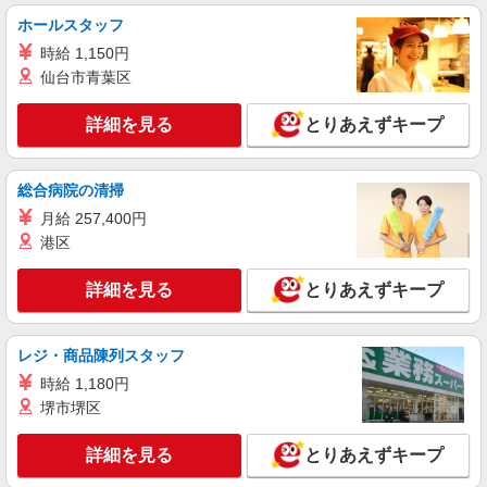
川口南ケアセンターそよ風：RO12759
ホールスタッフ
デイサービス 入浴専従介護職
時給 1,150円
【時給】1,500円〜1,700円 ▼給与詳細 処遇改
仙台市青葉区
善手当：200円/時 ▼下記別途支給 通勤手当 年末
年始手当：380円/時 寸志あり：年2回（6月・12
埼玉県川口市南町2-8-29
詳細を見る
とりあえずキープ
月） ※業績による
詳細を見る
キープ
総合病院の清掃
月給 257,400円
契約社員
川口南ケアセンターそよ風：RO15048
港区
ショートステイ 介護スタッフ
詳細を見る
とりあえずキープ
【月給】265,920円〜295,920円 ▼給与詳細 処
遇改善手当：35,920円 夜勤手当：30,000円（5回
分） ※6回目以降は1回6,000円支給 ▼下記別途支
埼玉県川口市南町2-8-29
給 通勤手当 年末年始手当：380円/時 寸志あり：
レジ・商品陳列スタッフ
年2回（6月・12月） ※業績による 特別報酬：平
時給 1,180円
詳細を見る
キープ
均34.1万円（最高額135万円） ※2025年6月支給実
堺市堺区
績 ※処遇改善手当は試用期間中(3ヶ月)は支給なし
契約社員
詳細を見る
とりあえずキープ
川口元郷ショートステイそよ風：RO14910
ショートステイ 介護スタッフ