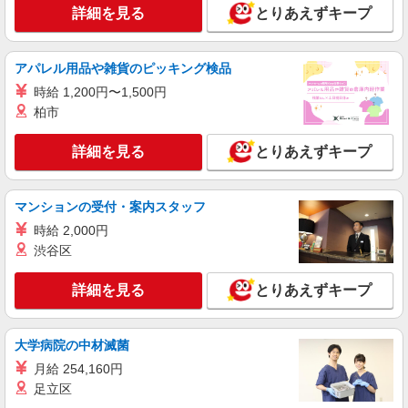
年2回（6月・12月） ※業績による 特別報酬：平
詳細を見る
とりあえずキープ
詳細を見る
キープ
均34.1万円（最高額135万円） ※2025年6月支給実
績 ※処遇改善手当は試用期間中(3ヶ月)は支給なし
契約社員
アパレル用品や雑貨のピッキング検品
鳩ヶ谷ケアセンターそよ風：RO16743
時給 1,200円〜1,500円
デイサービス 介護スタッフ
柏市
【月給】244,320円〜269,320円 ▼給与詳細 処
遇改善手当：34,320円 ▼下記別途支給 通勤手当
詳細を見る
とりあえずキープ
年末年始手当：380円/時 寸志あり：年2回（6月・
埼玉県川口市里1218
12月） ※業績による 特別報酬：平均33.8万円（最
高額130万円） ※2025年6月支給実績 ※処遇改善
詳細を見る
キープ
手当は試用期間中(3ヶ月)は支給なし
マンションの受付・案内スタッフ
時給 2,000円
契約社員
渋谷区
川口南ケアセンターそよ風：RO9891
デイサービス 介護スタッフ
詳細を見る
とりあえずキープ
【月給】254,320円〜294,320円 ▼給与詳細 処
遇改善手当：34,320円 ▼下記別途支給 通勤手当
年末年始手当：380円/時 寸志あり：年2回（6月・
埼玉県川口市南町2-8-29
大学病院の中材滅菌
12月） ※業績による 特別報酬：平均33.8万円（最
高額130万円） ※2025年6月支給実績 ※処遇改善
月給 254,160円
詳細を見る
キープ
手当は試用期間中(3ヶ月)は支給なし
足立区