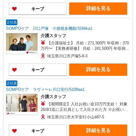
がい向上手当、日祝手当（月平均2回分）、夜勤手
詳細を見る
キープ
当（月平均5回分）等、毎月平均的に支払われる手
当を含みます。 ※介護福祉士のみ、特別職務手当
も含む ◎残業時は別途時間外手当支給（超過1
正社員
分〜） ◎賞与 基本給2.08ヶ月分/年支給
SOMPOケア 川口戸塚 小規模多機能/3266ka1
介護スタッフ
【介護福祉士】 月給：271,300円 年収例：370
万円〜 【実務者研修】 月給：241,500円 年収例：
330万円〜 【初任者研修】 月給：232,700円 年収
埼玉県川口市戸塚5-8-3
例：320万円〜 ※職務手当、働きがい向上手当、
日祝手当（月平均2回分）、夜勤手当（月平均5回
詳細を見る
キープ
分）等、毎月平均的に支払われる手当を含みま
す。 ※介護福祉士のみ、特別職務手当も含む ◎オ
ンコール手当（1,500円/日）別途支給あり ◎残業
正社員
時は別途時間外手当支給（超過1分〜） ◎賞与
SOMPOケア ラヴィーレ川口安行/5108aa1
基本給2.08ヶ月分/年支給
介護スタッフ
【期間限定】入社お祝い金10万円支給！ 対象
26/9/1迄に正社員として入社された方 ※お祝い金
は入社後3か月目の給与で支給、その他詳細は面接
埼玉県川口市大字安行小山487-5
時にご案内します 【介護福祉士】月給285,800円
／年収例384万円〜 【実務者研修】月給256,000円
詳細を見る
キープ
／年収例345万円〜 【初任者研修・無資格】月給