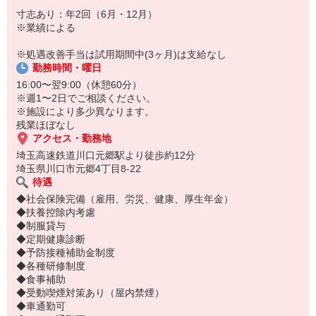
を積みたい」「将来はマネジメントにも挑戦したい」そんな方のキ
寸志あり：年2回（6月・12月）
ャリアアップを全力で応援します。
※業績による
※処遇改善手当は試用期間中(3ヶ月)は支給なし
勤務時間・曜日
16:00〜翌9:00（休憩60分）
※週1〜2日でご相談ください。
※施設により多少異なります。
残業ほぼなし
アクセス・勤務地
埼玉高速鉄道川口元郷駅より徒歩約12分
埼玉県川口市元郷4丁目8-22
待遇
◆社会保険完備（雇用、労災、健康、厚生年金）
◆扶養控除内考慮
◆制服貸与
◆定期健康診断
◆予防接種補助金制度
◆各種研修制度
◆食事補助
◆受動喫煙対策あり（屋内禁煙）
◆車通勤可