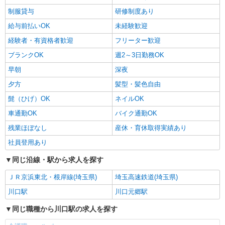
制服貸与
研修制度あり
給与前払いOK
未経験歓迎
経験者・有資格者歓迎
フリーター歓迎
ブランクOK
週2～3日勤務OK
早朝
深夜
夕方
髪型・髪色自由
髭（ひげ）OK
ネイルOK
車通勤OK
バイク通勤OK
残業ほぼなし
産休・育休取得実績あり
社員登用あり
同じ沿線・駅から求人を探す
ＪＲ京浜東北・根岸線(埼玉県)
埼玉高速鉄道(埼玉県)
川口駅
川口元郷駅
同じ職種から川口駅の求人を探す