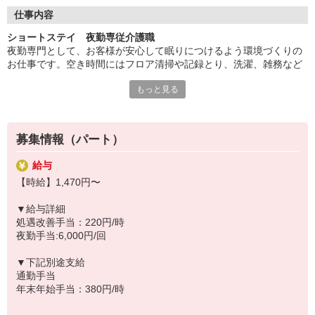
◆働いた分を必要な時に
働いた分の給与を給料日前に受け取れる「給与前払い制度」を導
仕事内容
入。前借りではなく、実際の勤務実績に応じて利用できる福利厚
ショートステイ 夜勤専従介護職
生制度です。※入社翌月の第5営業日より利用可能
夜勤専門として、お客様が安心して眠りにつけるよう環境づくりの
お仕事です。空き時間にはフロア清掃や記録とり、洗濯、雑務など
をお願いします。
もっと見る
夜勤シフト帯の生活全般の介助・食事介助、各書類作成等を行って
いただきます。
・食事、排泄介助などの身体介助
・介護記録の書類記入
募集情報（パート）
・フロア、居室の清掃
給与
◆40代、50代が活躍中
【時給】1,470円〜
そよ風では、40代、50代のスタッフが多数活躍中。「子育てが落ち
着いたので再び社会に出たい」「人の役に立つ仕事がしたい」とい
▼給与詳細
う方に最適です。同世代の仲間が多いため、人間関係も築きやすく
処遇改善手当：220円/時
定着率の高さにもつながっています。年齢に縛られず、新しいスタ
夜勤手当:6,000円/回
ートが切れる場所です。
▼下記別途支給
◆スキルアップも叶う
通勤手当
幅広いサービスを展開する当社ならではの強みとして、在宅系から
年末年始手当：380円/時
入居系まで様々な経験を積むことが可能。スキルの幅が広がり、介
護のプロフェッショナルとして大きく成長できます。「もっと経験