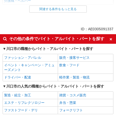
介護職・ヘルパー
関連する条件をもっと見る
同じ雇用形態から川口駅の求人を探す
パート
同じ特徴から川口駅の求人を探す
ID：AE0305091337
入社日応相談
新卒・第二新卒歓迎
その他の条件でバイト・アルバイト・パートを探す
女性活躍中
ミドル（40代～）活躍中
川口市の職種からバイト・アルバイト・パートを探す
エルダー（50代～）活躍中
自転車通勤OK
ファッション・アパレル
販売・接客サービス
交通費支給
社会保険あり
イベント・キャンペーン・アミュ
飲食・フード
制服貸与
研修制度あり
ーズメント
給与前払いOK
未経験歓迎
ドライバー・配達
軽作業・製造・物流
経験者・有資格者歓迎
フリーター歓迎
川口市の人気の職種からバイト・アルバイト・パートを探す
ブランクOK
週2～3日勤務OK
製造・組立・加工
雑貨・コスメ販売
早朝
深夜
エステ・リフレクソロジー
弁当・惣菜
夕方
髪型・髪色自由
ファストフード・デリ
フォークリフト
髭（ひげ）OK
ネイルOK