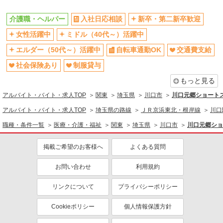
車通勤OK
バイク通勤OK
介護職・ヘルパー
入社日応相談
新卒・第二新卒歓迎
残業ほぼなし
産休・育休取得実績あり
女性活躍中
ミドル（40代～）活躍中
社員登用あり
エルダー（50代～）活躍中
自転車通勤OK
交通費支給
同じ職種から求人を探す
社会保険あり
制服貸与
医療・介護・福祉
もっと見る
介護職・ヘルパー
アルバイト・バイト・求人TOP
関東
埼玉県
川口市
川口元郷ショートス
同じ特徴から求人を探す
アルバイト・バイト・求人TOP
埼玉県の路線
ＪＲ京浜東北・根岸線
川口
ミドル（40代～）活躍中
交通費支給
職種・条件一覧
医療・介護・福祉
関東
埼玉県
川口市
川口元郷ショ
社会保険あり
未経験歓迎
掲載ご希望のお客様へ
よくある質問
週2～3日勤務OK
深夜
車通勤OK
産休・育休取得実績あり
お問い合わせ
利用規約
社員登用あり
リンクについて
プライバシーポリシー
Cookieポリシー
個人情報保護方針