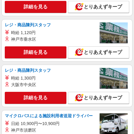
正社員
詳細を見る
とりあえずキープ
川口元郷ショートステイそよ風：RO14658
ショートステイ 介護スタッフ
レジ・商品陳列スタッフ
【月給】275,920円〜295,920円 ▼給与詳細 資
格手当：0〜10,000円 処遇改善手当：35,920円 夜
時給 1,120円
勤手当：30,000円（5回分） ※6回目以降は1回
埼玉県川口市元郷4丁目8-22
神戸市垂水区
6,000円支給 住宅手当：規定あり 地域手当：0〜
15,000円 精勤手当：8,000円 調整手当：0〜
詳細を見る
キープ
詳細を見る
とりあえずキープ
150,000円 ▼下記別途支給 通勤手当 年末年始手
当：380円/時 賞与年2回（6月・12月） 昇給年1回
（4月） 特別報酬：平均34.1万円（最高額135万
円） ※2025年6月支給実績 ※処遇改善手当は試用
レジ・商品陳列スタッフ
期間中(3ヶ月)は支給なし
時給 1,300円
大阪市中央区
詳細を見る
とりあえずキープ
マイクロバスによる施設利用者送迎ドライバー
日給 10,900円〜10,900円
神戸市須磨区