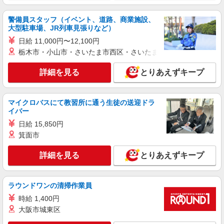
年始手当：380円/時 寸志あり：年2回（6月・12
埼玉県川口市南町2-8-29
月） ※業績による ※処遇改善手当は試用期間中(3
警備員スタッフ（イベント、道路、商業施設、
ヶ月)は支給なし
大型駐車場、JR列車見張りなど）
詳細を見る
キープ
日給 11,000円〜12,100円
栃木市・小山市・さいたま市西区・さいたま市岩槻区・久喜市・
パート
鳩ヶ谷ケアセンターそよ風：RO16773
詳細を見る
とりあえずキープ
デイサービス 介護スタッフ
【時給】1,350円〜1,550円 ▼給与詳細 処遇改
善手当：200円/時 ▼下記別途支給 通勤手当 年末
マイクロバスにて教習所に通う生徒の送迎ドラ
年始手当：380円/時 寸志あり：年2回（6月・12
埼玉県川口市里1218
イバー
月） ※業績による ※処遇改善手当は試用期間中(3
日給 15,850円
ヶ月)は支給なし
詳細を見る
キープ
箕面市
詳細を見る
とりあえずキープ
契約社員
川口南ケアセンターそよ風：RO41496
ショートステイ ユニットリーダー
ラウンドワンの清掃作業員
【月給】275,920円〜325,920円 ▼給与詳細 処
遇改善手当：35,920円 夜勤手当：30,000円（5回
時給 1,400円
分） ※6回目以降は1回6,000円支給 ▼下記別途支
大阪市城東区
埼玉県川口市南町2-8-29
給 通勤手当 年末年始手当：380円/時 寸志あり：