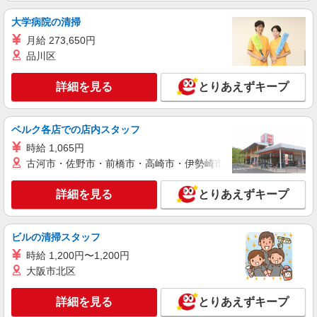
【月給】265,920円〜295,920円 ▼給与詳細 処
大学病院の清掃
遇改善手当：35,920円 夜勤手当：30,000円（5回
月給 273,650円
分） ※6回目以降は1回6,000円支給 ▼下記別途支
埼玉県川口市元郷4丁目8-22
給 通勤手当 年末年始手当：380円/時 寸志あり：
品川区
年2回（6月・12月） ※業績による 特別報酬：平
詳細を見る
キープ
均34.1万円（最高額135万円） ※2025年6月支給実
詳細を見る
とりあえずキープ
績 ※処遇改善手当は試用期間中(3ヶ月)は支給なし
契約社員
そよ風定期巡回 かわぐち：RO13602
ベルク各店での店内スタッフ
定期巡回 介護スタッフ
時給 1,065円
【月給】295,800円〜310,240円 ▼給与詳細 処
古河市・佐野市・前橋市・高崎市・伊勢崎市・太田市・館林市・
遇改善手当：34,320円 ▼下記別途支給 通勤手当
夜勤手当:6,000円/回 年末年始手当：380円/時
埼玉県川口市南鳩ヶ谷3‐6‐4
詳細を見る
とりあえずキープ
※12/300時〜1/324時 昇給年1回（4月） 寸志あ
り：年2回（6月・12月） ※業績による 特別報
詳細を見る
キープ
酬：平均11.6万円（最高額90万円） ※2025年6月
支給実績 ※処遇改善手当は試用期間中(3ヶ月)は支
ビルの清掃スタッフ
給なし
パート
時給 1,200円〜1,200円
川口南ケアセンターそよ風：RO9894
大阪市北区
デイサービス 介護スタッフ
【時給】1,500円〜1,700円 ▼給与詳細 処遇改
詳細を見る
とりあえずキープ
善手当：200円/時 ▼下記別途支給 通勤手当 年末