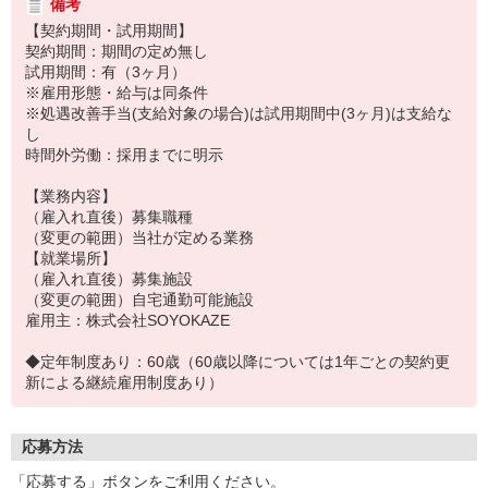
備考
【契約期間・試用期間】
契約期間：期間の定め無し
試用期間：有（3ヶ月）
※雇用形態・給与は同条件
※処遇改善手当(支給対象の場合)は試用期間中(3ヶ月)は支給な
し
時間外労働：採用までに明示
【業務内容】
（雇入れ直後）募集職種
（変更の範囲）当社が定める業務
【就業場所】
（雇入れ直後）募集施設
（変更の範囲）自宅通勤可能施設
雇用主：株式会社SOYOKAZE
◆定年制度あり：60歳（60歳以降については1年ごとの契約更
新による継続雇用制度あり）
応募方法
「応募する」ボタンをご利用ください。