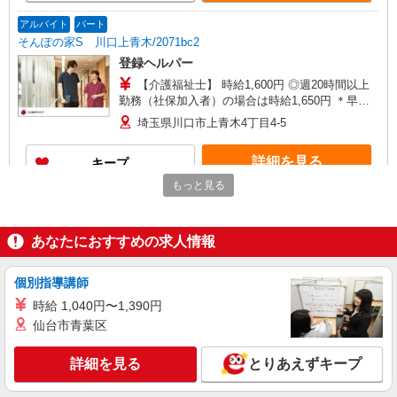
247,200円／年収例334万円〜 ※職務手当、働きが
い向上手当、日祝手当（月平均2回分）、夜勤手当
アルバイト
パート
（月平均5回分）等、毎月平均的に支払われる手当
そんぽの家S 川口上青木/2071bc2
を含む ※介護福祉士のみ、特別職務手当も含む ◎
登録ヘルパー
残業時は別途時間外手当支給（超過1分〜） ◎賞
与 基本給2.08ヶ月分/年支給
【介護福祉士】 時給1,600円 ◎週20時間以上
勤務（社保加入者）の場合は時給1,650円 ＊早朝
（〜8:00）：時給2,000円〜 ＊日曜祝日：時給
埼玉県川口市上青木4丁目4-5
1,900円〜 【実務者研修・初任者研修（ヘルパー1
級・2級）】 時給1,520円 ◎週20時間以上勤務
詳細を見る
キープ
（社保加入者）の場合は時給1,570円 ＊早朝（〜
8:00）：時給1,900円〜 ＊日曜祝日：時給1,820
もっと見る
円〜 ◎身体介助、生活援助が同時給 ◎キャンセル
アルバイト
パート
手当：職務時給の60％支給
SOMPOケア 川口東領家 定期巡回/5254db2
あなたにおすすめの求人情報
介護スタッフ（夜勤専従）
★夜勤：1勤務14,912円〜15,312円（時給制・
夜勤手当含む） 時給：1,364円 ◎週20時間以上勤
個別指導講師
務（社保加入者）の場合は時給：1,414円
埼玉県川口市東領家2丁目8-6 【そんぽの家
時給 1,040円〜1,390円
S 川口東領家】建物内
仙台市青葉区
詳細を見る
キープ
詳細を見る
とりあえずキープ
パート