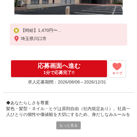
【時給】1,470円〜
埼玉県川口市
▼給与詳細
処遇改善手当：220円/時
夜勤手当:6,000円/回
応募画面へ進む
▼下記別途支給
通勤手当
1分で応募完了!!
キープ
年末年始手当：380円/時
求人応募期間：2026/08/08～2026/12/31
寸志あり：年2回（6月・12月）
※業績による
◆あなたらしさを尊重
髪色・髪型・ネイル・ヒゲは原則自由（社内規定あり）。社員一
※処遇改善手当は試用期間中(3ヶ月)は支給なし
人ひとりの個性や価値観を大切にするため、身だしなみルールを
見直しました。清潔感と節度を大切にできれば、自分らしいスタ
もっと見る
イルで無理なく働ける環境です。