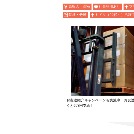
高収入・高額
社員登用あり
ブ
禁煙・分煙
ミドル（40代～）活躍
お友達紹介キャンペーンも実施中！お友
くと6万円支給！