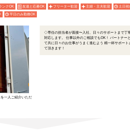
ランクOK
友達と応募OK
フリーター歓迎
主婦・主夫歓迎
土日祝
中
平日のみ勤務OK
◇専任の担当者が面接〜入社、日々のサポートまで丁
対応します。 仕事以外のご相談でもOK！ パートナー
て共に日々のお仕事がうまく進むよう 精一杯サポート
て頂きます！
達を一人ご紹介いただ