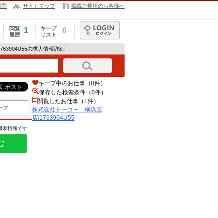
質問
サイトマップ
掲載ご希望のお客様へ
閲覧
キープ
1
0
履歴
リスト
ログイン
63904U55の求人情報詳細
キープ中のお仕事（0件）
保存した検索条件（
0
件）
閲覧したお仕事（1件）
ープ
株式会社トーコー 横浜支
店/1763904U55
の最新情報です
む