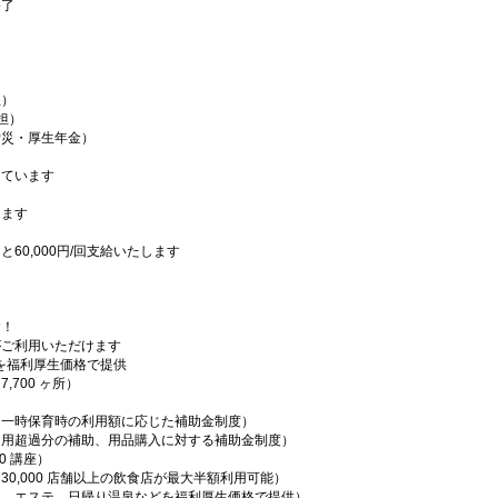
修了
生）
担）
労災・厚生年金）
っています
ます
0,000円/回支給いたします
す！
がご利用いただけます
設を福利厚生価格で提供
700 ヶ所）
・一時保育時の利用額に応じた補助金制度）
適用超過分の補助、用品購入に対する補助金制度）
0 講座）
0,000 店舗以上の飲食店が最大半額利用可能）
ジ、エステ、日帰り温泉などを福利厚生価格で提供）