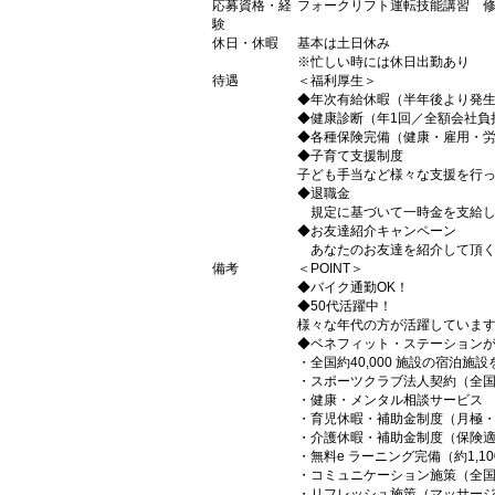
応募資格・経
フォークリフト運転技能講習 
験
休日・休暇
基本は土日休み
※忙しい時には休日出勤あり
待遇
＜福利厚生＞
◆年次有給休暇（半年後より発
◆健康診断（年1回／全額会社負
◆各種保険完備（健康・雇用・
◆子育て支援制度
子ども手当など様々な支援を行
◆退職金
規定に基づいて一時金を支給し
◆お友達紹介キャンペーン
あなたのお友達を紹介して頂くと6
備考
＜POINT＞
◆バイク通勤OK！
◆50代活躍中！
様々な年代の方が活躍していま
◆ベネフィット・ステーション
・全国約40,000 施設の宿泊施
・スポーツクラブ法人契約（全国7,
・健康・メンタル相談サービス
・育児休暇・補助金制度（月極
・介護休暇・補助金制度（保険
・無料e ラーニング完備（約1,10
・コミュニケーション施策（全国3
・リフレッシュ施策（マッサー