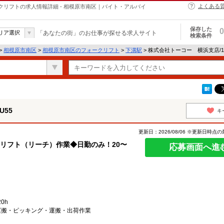
よくある
ォークリフトの求人情報詳細 - 相模原市南区｜バイト・アルバイ
保存した
0
リア選択
「あなたの街」のお仕事が探せる求人サイト
検索条件
>
相模原市南区
>
相模原市南区のフォークリフト
>
下溝駅
> 株式会社トーコー 横浜支店/17
U55
キ
更新日：2026/08/06 ※更新日時点
クリフト（リーチ）作業◆日勤のみ！20〜
応募画面へ進
0h
運搬・ピッキング・運搬・出荷作業