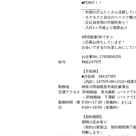
■POINT！！
_________
・外国の方もたくさん活躍して
・モクモクと自分のペースで働
・正社員登用の可能性有り！
・入社1ヶ月後より残業あり
WEB面接OKです☆
ご応募お待ちしています！
お会いできるのを楽しみにして
お仕事No.:1763904U55
給与
時給1475円
【月収例】
■月収例 284,675円
（内訳）1475円×8h×21日+残業2
勤務地
神奈川県相模原市南区麻溝台
交通アクセス
JR相模線 原当麻駅（バイクで1
＞JR相模線 下溝駅（バイクで1
勤務時間・曜
8:30〜17:30（実働8h）または
日
9:00〜18:00（実働8h）
【契約期間】
期間の定め有り
（契約の更新は、契約期間満了
判断します）