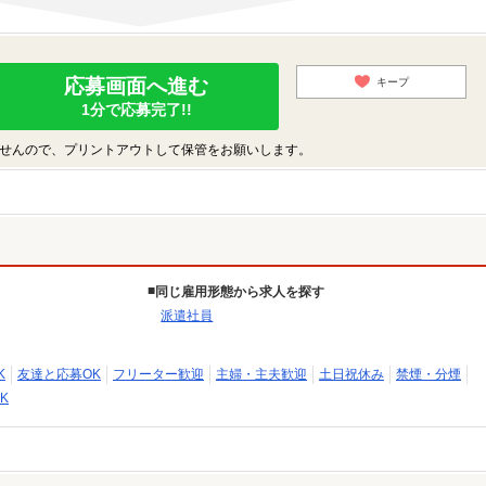
応募画面へ進む
キープ
1分で応募完了!!
せんので、プリントアウトして保管をお願いします。
同じ雇用形態から求人を探す
派遣社員
K
友達と応募OK
フリーター歓迎
主婦・主夫歓迎
土日祝休み
禁煙・分煙
K