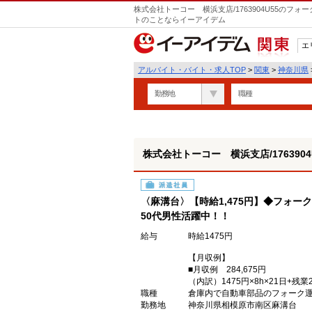
株式会社トーコー 横浜支店/1763904U55のフ
トのことならイーアイデム
エ
関東
アルバイト・バイト・求人TOP
>
関東
>
神奈川県
勤務地
職種
株式会社トーコー 横浜支店/1763904
派遣社員
〈麻溝台〉【時給1,475円】◆フォー
50代男性活躍中！！
給与
時給1475円
【月収例】
■月収例 284,675円
（内訳）1475円×8h×21日+残業2
職種
倉庫内で自動車部品のフォーク
勤務地
神奈川県相模原市南区麻溝台