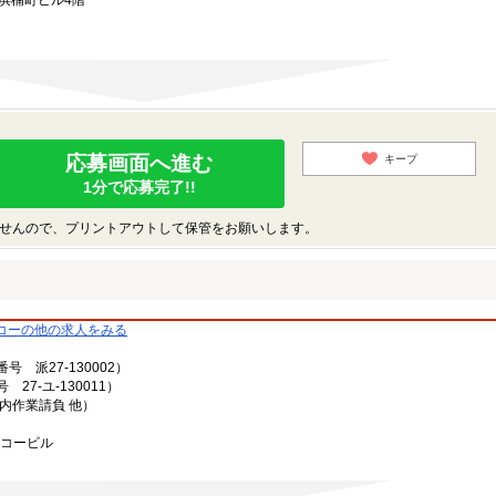
浜楠町ビル4階
応募画面へ進む
キープ
1分で応募完了!!
せんので、プリントアウトして保管をお願いします。
コーの他の求人をみる
派27-130002）
7-ユ-130011）
内作業請負 他）
ーコービル