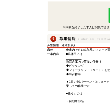
※掲載を終了した求人は閲覧できま
募集情報（派遣社員）
職種
倉庫内で自動車部品のフォーク
仕事内容
■具体的には・・
_________
物流倉庫内で荷物の仕分け
◆ピッキング
◆フォークリフト（リーチ）を
◆出荷作業
▼1日の60パーセントはフォー
乗っての作業です！
■扱うものは・・
_________
・自動車部品