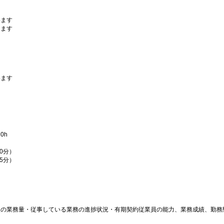
います
けます
います
0h
0分）
5分）
後の業務量・従事している業務の進捗状況・有期契約従業員の能力、業務成績、勤務