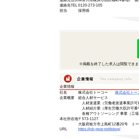
連絡先住所
神奈川県横浜市西区楠町4番地7 横
連絡先TEL
0120-273-105
担当
採用係
※掲載を終了した求人は閲覧できま
企業情報
社名
株式会社トーコー
株式会社トー
企業概要
総合人材サービス
人材派遣業（労働者派遣事業許可番号 
人材紹介業（厚生労働大臣許可番号 2
各種アウトソーシング 事業（工場
本社所在地
〒573-1127
大阪府枚方市上島町12番20号 ト
URL
https://job-gear.net/tokog/