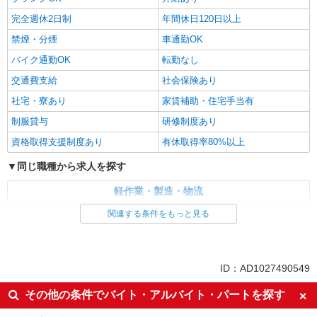
完全週休2日制
年間休日120日以上
禁煙・分煙
車通勤OK
バイク通勤OK
転勤なし
交通費支給
社会保険あり
社宅・寮あり
家賃補助・住宅手当有
制服貸与
研修制度あり
資格取得支援制度あり
有休取得率80%以上
同じ職種から求人を探す
軽作業・製造・物流
製造・組立・加工
関連する条件をもっと見る
同じ特徴から求人を探す
未経験歓迎
車通勤OK
ID：AD1027490549
交通費支給
社会保険あり
その他の条件でバイト・アルバイト・パートを探す
社宅・寮あり