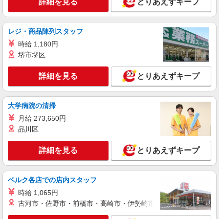
詳細を見る
とりあえずキープ
派遣社員
株式会社綜合キャリアオプション（1314VJ0805G17★6-N-T4）
組立・加工・食品製造など/日払いOK
レジ・商品陳列スタッフ
時給1,500円 交通費：既定支給
時給 1,180円
栃木県足利市
堺市堺区
詳細を見る
とりあえずキープ
詳細を見る
キープ
派遣社員
大学病院の清掃
株式会社綜合キャリアオプション（1314VJ0805G17★3-N-T4）
月給 273,650円
機械オペレーター/日払いOK
品川区
時給1,500円 交通費：既定支給
栃木県足利市
詳細を見る
とりあえずキープ
詳細を見る
キープ
ベルク各店での店内スタッフ
派遣社員
時給 1,065円
株式会社綜合キャリアオプション（1314VJ0805G16★66-N-T4）
古河市・佐野市・前橋市・高崎市・伊勢崎市・太田市・館林市・
機械オペレーター/日払いOK