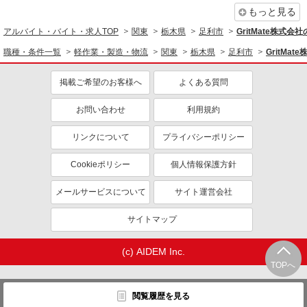
もっと見る
アルバイト・バイト・求人TOP
関東
栃木県
足利市
GritMate株式
職種・条件一覧
軽作業・製造・物流
関東
栃木県
足利市
GritMa
掲載ご希望のお客様へ
よくある質問
お問い合わせ
利用規約
リンクについて
プライバシーポリシー
Cookieポリシー
個人情報保護方針
メールサービスについて
サイト運営会社
サイトマップ
(c) AIDEM Inc.
TOPへ
閲覧履歴を見る