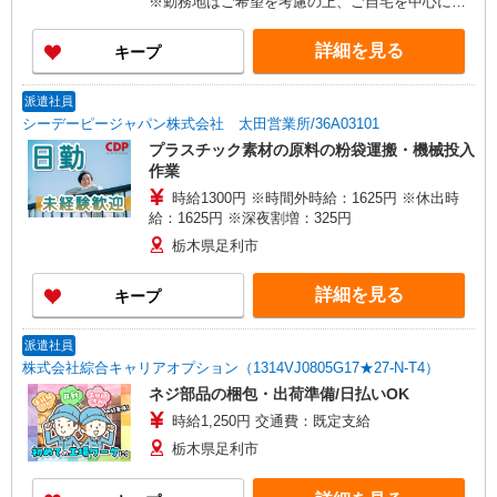
※勤務地はご希望を考慮の上、ご自宅を中心に通
勤時間120分圏内のエリアとなります。（転勤な
し）
詳細を見る
キープ
派遣社員
シーデーピージャパン株式会社 太田営業所/36A03101
プラスチック素材の原料の粉袋運搬・機械投入
作業
時給1300円 ※時間外時給：1625円 ※休出時
給：1625円 ※深夜割増：325円
栃木県足利市
詳細を見る
キープ
派遣社員
株式会社綜合キャリアオプション（1314VJ0805G17★27-N-T4）
ネジ部品の梱包・出荷準備/日払いOK
時給1,250円 交通費：既定支給
栃木県足利市