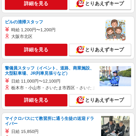
時給1,200円 交通費：既定支給
詳細を見る
とりあえずキープ
栃木県足利市
ビルの清掃スタッフ
詳細を見る
キープ
時給 1,200円〜1,200円
大阪市北区
派遣社員
株式会社テクノ・サービス/お仕事No/0916790
詳細を見る
とりあえずキープ
自動車部品加工
時給1300円交通費全額支給
栃木県足利市 ＊車・バイク通勤OK
警備員スタッフ（イベント、道路、商業施設、
大型駐車場、JR列車見張りなど）
詳細を見る
キープ
日給 11,000円〜12,100円
栃木市・小山市・さいたま市西区・さいたま市岩槻区・久喜市・
派遣社員
株式会社綜合キャリアオプション（1314VJ0805G17★2-N-T4）
詳細を見る
とりあえずキープ
機械オペレーター/日払いOK
時給1,600円 交通費：既定支給
マイクロバスにて教習所に通う生徒の送迎ドラ
栃木県足利市
イバー
日給 15,850円
詳細を見る