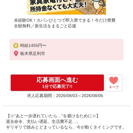
未経験OK！カバンひとつで即入寮できる！今だけ寮費
全額無料／新生活をまるごと応援
時給1455円〜
栃木県足利市
応募画面へ進む
1分で応募完了!!
キープ
求人応募期間：2026/08/03～2026/08/06
【☆“あと一歩遅れていたら…”を避けるために☆】
退去命令、支払い遅延、生活費不足…。
ギリギリで踏みとどまっているなら、今が動くタイミングです。
寮費無料の求人で、新しい拠点を確保しませんか？