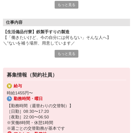
もっと見る
仕事も家もない。でも、すぐ働きたい。
そんなあなたにぴったりな求人をご紹介できます。
家具家電付きの個室寮があり、初期費用は一切不要。
未経験から始められる仕事も多数。
仕事内容
今すぐ働きたい方はぜひお問い合わせください。
【生活備品付寮】鉄製手すりの製造
【「働きたいけど、今の自分には何もない」そんな人へ】
＼“ないを補う場所、用意しています／
もっと見る
お金がない
経験も資格もない
実家には戻れない
でも「働きたい」「生活を変えたい」と思っている
募集情報（契約社員）
そんなあなたを、正面から受け入れる環境です
給与
時給1455円〜
☆月0-4万円の個室寮（家具・家電つき）
勤務時間・曜日
☆TV・エアコン・冷蔵庫・洗濯機など生活必需品を完備
☆面談から最短1週間で入寮・勤務スタートOK
【勤務時間（週替わりの交替制）】
☆初期費用ゼロ／引越し費不要／かばんひとつでOK
［日勤］08:30〜17:20
［夜勤］22:00〜06:50
“持ってないことが不安なら、まず“整った環境を選んでください
※実働8時間・休憩1時間
※週ごとの交替勤務が基本です