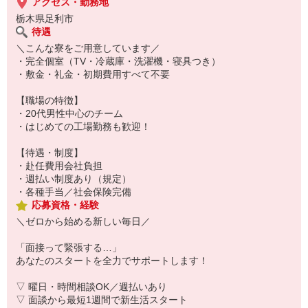
アクセス・勤務地
＼形が残るモノづくり！／
栃木県足利市
鉄製手すりの製造スタッフ募集！
待遇
＼こんな寮をご用意しています／
【仕事内容】
・完全個室（TV・冷蔵庫・洗濯機・寝具つき）
(1) 加工・組立
・敷金・礼金・初期費用すべて不要
(2) 溶接補助
(3) 検査
【職場の特徴】
・20代男性中心のチーム
完成品を自分の目で見られる喜びあり。
・はじめての工場勤務も歓迎！
【待遇・制度】
・赴任費用会社負担
・週払い制度あり（規定）
・各種手当／社会保険完備
応募資格・経験
＼ゼロから始める新しい毎日／
「面接って緊張する…」
あなたのスタートを全力でサポートします！
▽ 曜日・時間相談OK／週払いあり
▽ 面談から最短1週間で新生活スタート