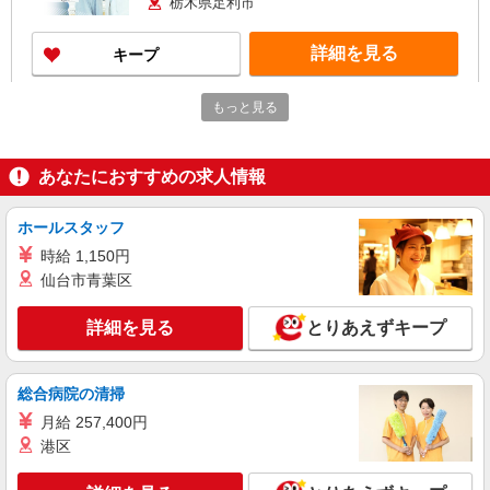
栃木県足利市
詳細を見る
キープ
派遣社員
もっと見る
株式会社綜合キャリアオプション（1314VJ0805G16★79-N-T4）
半導体製品の組立/日払いOK
あなたにおすすめの求人情報
時給1,250円 交通費：既定支給
栃木県足利市
ホールスタッフ
詳細を見る
時給 1,150円
キープ
仙台市青葉区
派遣社員
詳細を見る
とりあえずキープ
株式会社綜合キャリアオプション（1314VJ0805G17★24-N-T4）
半導体装置の組立・配線・調整/日払いOK
時給1,250円 交通費：既定支給
総合病院の清掃
栃木県足利市
月給 257,400円
港区
詳細を見る
キープ