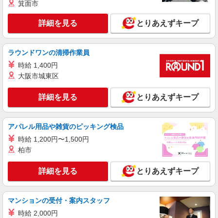
キープ
箕面市
派遣社員
詳細を見る
とりあえずキープ
株式会社テクノ・サービス/お仕事No/0872748
加工・梱包業務
ラウンドワンの清掃作業員
時給1350円交通費全額支給
時給 1,400円
栃木県足利市 ＊車・バイク通勤OK
大阪市城東区
詳細を見る
キープ
詳細を見る
とりあえずキープ
派遣社員
パーソルファクトリーパートナーズ株式会社
アパレル用品や雑貨のピッキング検品
自動車部品の製造（日勤）
時給 1,200円〜1,500円
時給1680円 ※交通費全額支給（規定あり）
柏市
【月収例】28.9万円（20日勤務＋残業10h） ※3ヶ
月目以降は時給1380円となります。
栃木県足利市県町
詳細を見る
とりあえずキープ
詳細を見る
キープ
マンションの受付・案内スタッフ
派遣社員
時給 2,000円