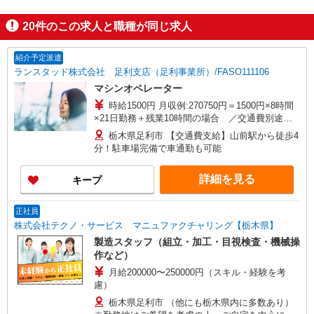
20
件のこの求人と職種が同じ求人
紹介予定派遣
ランスタッド株式会社 足利支店（足利事業所）/FASO111106
マシンオペレーター
時給1500円 月収例:270750円＝1500円×8時間
×21日勤務＋残業10時間の場合 ／交通費別途支
給 ※交通費実費支給／当社規定あり。
栃木県足利市 【交通費支給】山前駅から徒歩4
分！駐車場完備で車通勤も可能
詳細を見る
キープ
正社員
株式会社テクノ・サービス マニュファクチャリング【栃木県】
製造スタッフ（組立・加工・目視検査・機械操
作など）
月給200000〜250000円（スキル・経験を考
慮）
栃木県足利市 （他にも栃木県内に多数あり）