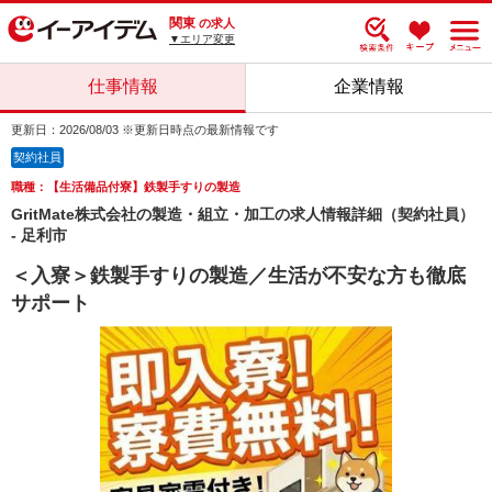
関東
の求人
▼エリア変更
仕事情報
企業情報
更新日：2026/08/03 ※更新日時点の最新情報です
契約社員
職種：【生活備品付寮】鉄製手すりの製造
GritMate株式会社の製造・組立・加工の求人情報詳細（契約社員）
- 足利市
＜入寮＞鉄製手すりの製造／生活が不安な方も徹底
サポート