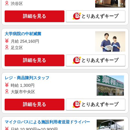
パーソルファクトリーパートナーズ株式会社
渋谷区
自動車部品の製造（日勤）
時給1680円 ※交通費全額支給（規定あり）
詳細を見る
とりあえずキープ
【月収例】28.9万円（20日勤務＋残業10h） ※3ヶ
月目以降は時給1380円となります。
栃木県足利市県町
大学病院の中材滅菌
詳細を見る
キープ
月給 254,160円
足立区
派遣社員
パーソルファクトリーパートナーズ株式会社
詳細を見る
とりあえずキープ
自動車部品の製造（日勤）
時給1680円 ※交通費全額支給（規定あり）
レジ・商品陳列スタッフ
【月収例】28.9万円（20日勤務＋残業10h） ※入
社から3ヶ月目以降は時給1380円となります。
時給 1,300円
栃木県足利市県町
大阪市中央区
詳細を見る
キープ
詳細を見る
とりあえずキープ
マイクロバスによる施設利用者送迎ドライバー
日給 10,900円〜10,900円