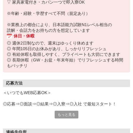
▽ 家具家電付き・カバン一つで即入寮OK
※年齢・経験・学歴すべて不問（規定あり）
※業務上の都合により、日本語能力試験N1レベル相当の
読解・会話力をお持ちの方を想定しています
休日・休暇
◎ 週休2日制なので、週末はゆっくり休めます
◎ 年間105日のお休みがあり、しっかりリフレッシュ
◎ 有給休暇も取得しやすく、プライベートも大切にできます
◎ 長期休暇（GW・お盆・年末年始）でリフレッシュする時間
もバッチリ
応募方法
＜いつでもWEB応募OK＞
◎応募⇒◎面談⇒◎結果⇒◎入寮⇒◎入社 で最短スタート！
もっと見る
応募後、すぐに担当から電話いたします！
今すぐ新生活を始めたい方、大歓迎！
連絡先住所