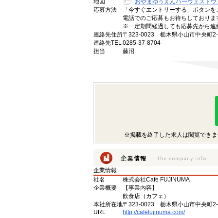
地図
おやまゆうえんハーヴェストウ
応募方法
「今すぐエントリーする」ボタンを
電話でのご応募もお待ちしておりま
※一定期間経過しても応募先から連
連絡先住所
〒323-0023 栃木県小山市中央町2-8
連絡先TEL
0285-37-8704
担当
藤沼
※掲載を終了した求人は閲覧できま
企業情報
社名
株式会社Cafe FUJINUMA
企業概要
【事業内容】
飲食店（カフェ）
本社所在地
〒323-0023 栃木県小山市中央町2-8
URL
http://cafefujinuma.com/