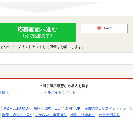
応募画面へ進む
キープ
1分で応募完了!!
せんので、プリントアウトして保管をお願いします。
同じ雇用形態から求人を探す
百貨店
アルバイト
パート
週2～3日勤務OK
短時間勤務（1日4h以内）OK
時間や曜日が選べる・シフト
副業・WワークOK
まかない・食事補助
社割・特典あり
社員登用あり