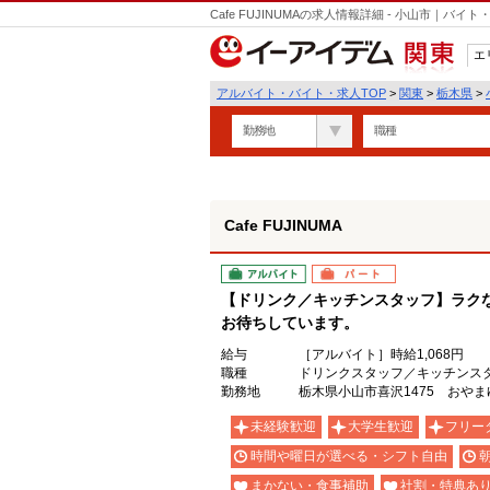
Cafe FUJINUMAの求人情報詳細 - 小山市｜
エ
関東
アルバイト・バイト・求人TOP
>
関東
>
栃木県
>
勤務地
職種
Cafe FUJINUMA
アルバイト
パート
【ドリンク／キッチンスタッフ】ラク
お待ちしています。
給与
［アルバイト］時給1,068円
職種
ドリンクスタッフ／キッチンス
勤務地
栃木県小山市喜沢1475 おや
未経験歓迎
大学生歓迎
フリー
時間や曜日が選べる・シフト自由
まかない・食事補助
社割・特典あ