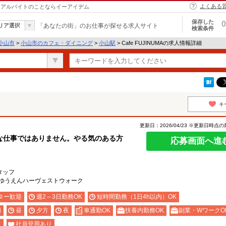
よくある
バイト・アルバイトのことならイーアイデム
保存した
0
リア選択
「あなたの街」のお仕事が探せる求人サイト
検索条件
小山市
>
小山市のカフェ・ダイニング
>
小山駅
> Cafe FUJINUMAの求人情報詳細
キ
更新日：2026/04/23 ※更新日時点
な仕事ではありません。やる気のある方
応募画面へ進
タッフ
まゆうえんハーヴェストウォーク
ター歓迎
週2～3日勤務OK
短時間勤務（1日4h以内）OK
朝
昼
夕方
夜
車通勤OK
扶養内勤務OK
副業・WワークO
り
社員登用あり