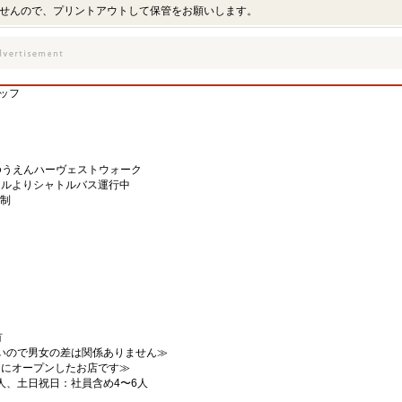
せんので、プリントアウトして保管をお願いします。
ッフ
ゆうえんハーヴェストウォーク
ナルよりシャトルバス運行中
ト制
有
ないので男女の差は関係ありません≫
2月にオープンしたお店です≫
4人、土日祝日：社員含め4〜6人