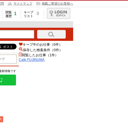
質問
サイトマップ
掲載ご希望のお客様へ
閲覧
キープ
1
0
履歴
リスト
ログイン
キープ中のお仕事（0件）
保存した検索条件（
0
件）
閲覧したお仕事（1件）
ープ
Cafe FUJINUMA
の最新情報です
む
K