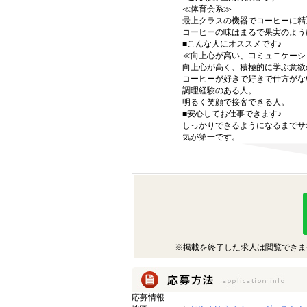
≪体育会系≫
最上クラスの機器でコーヒーに精
コーヒーの味はまるで果実のよう
■こんな人にオススメです♪
≪向上心が高い、コミュニケーシ
向上心が高く、積極的に学ぶ意欲
コーヒーが好きで好きで仕方がな
調理経験のある人。
明るく笑顔で接客できる人。
■安心してお仕事できます♪
しっかりできるようになるまでサ
気が第一です。
※掲載を終了した求人は閲覧できま
応募情報