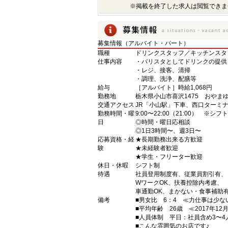
※掲載を終了した求人は閲覧できま
募集情報（アルバイト・パート）
職種
ドリンクスタッフ／キッチンスタ
仕事内容
・バリスタとしてドリンクの提供
・レジ、接客、清掃
・調理、洗浄、配膳等
給与
［アルバイト］時給1,068円
勤務地
栃木県小山市喜沢1475 おやま
交通アクセス
JR「小山駅」下車、西口ターミ
勤務時間・曜
9:00〜22:00（21:00） ※シフ
日
◎時間・曜日応相談
◎1日3時間〜、週3日〜
応募資格・経
★長期勤務出来る方歓迎
験
★未経験者歓迎
★学生・フリーター歓迎
休日・休暇
シフト制
待遇
社員登用制度有、従業員割引有、
WワークOK、扶養控除内考慮、
車通勤OK、まかない・食事補助
備考
■男女比 6：4 ≪力仕事は少
■平均年齢 26歳 ≪2017年1
■人員体制 平日：社員含め3〜
■こんな雰囲気のお店です♪