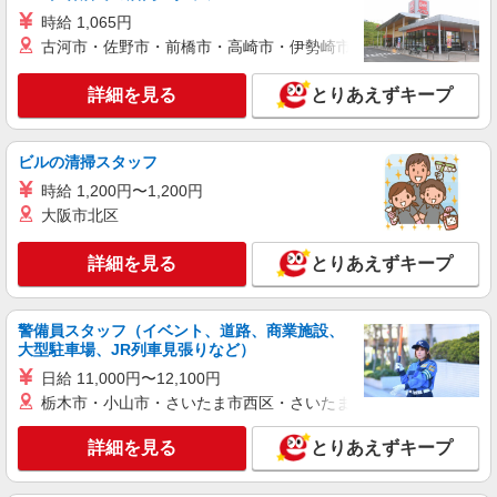
る） ◎月収例 時給1750円×1日8時間×22日（週5
栃木県栃木市 【最寄駅】 ◆各線「新栃木駅」
時給 1,065円
日）＝30万8000円 ◆昇給あり ◆支払い方法 ※日
◆各線「栃木駅」 ◆東武日光線「家中駅」 ★その
古河市・佐野市・前橋市・高崎市・伊勢崎市・太田市・館林市・
払い/週払い/月払い対応も可能です。詳しくは面談
他、近隣に多数勤務地あります！
時にご相談ください。 ◆交通費：別途全額支給 ※
詳細を見る
キープ
当社規定あり
詳細を見る
とりあえずキープ
派遣社員
ビルの清掃スタッフ
株式会社kotrio /●UT-H-1733450
栃木市のデイサービス/夕方には必ず帰れる人
時給 1,200円〜1,200円
気の職場♪
大阪市北区
時給1500円〜2125円 ＜日払い有/週払い有/交
通費全支給(ガソリン代含む)＞
詳細を見る
とりあえずキープ
栃木市 ★面接なし
警備員スタッフ（イベント、道路、商業施設、
詳細を見る
キープ
大型駐車場、JR列車見張りなど）
日給 11,000円〜12,100円
派遣社員
栃木市・小山市・さいたま市西区・さいたま市岩槻区・久喜市・
株式会社kotrio /●UT-H-1876034
【栃木市】介護初心者集まれ！居心地のよいデ
詳細を見る
とりあえずキープ
イサービス
時給1500円〜2125円 ＜日払い有/週払い有/交