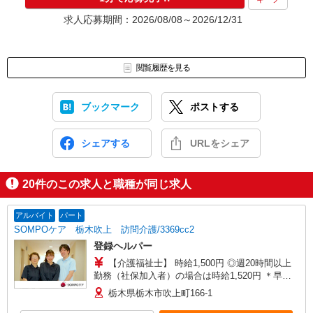
求人応募期間：2026/08/08～2026/12/31
閲覧履歴を見る
ブックマーク
ポストする
シェアする
URLをシェア
20
件のこの求人と職種が同じ求人
アルバイト
パート
SOMPOケア 栃木吹上 訪問介護/3369cc2
登録ヘルパー
【介護福祉士】 時給1,500円 ◎週20時間以上
勤務（社保加入者）の場合は時給1,520円 ＊早朝
夜間（〜8:00、18:00〜）：時給1,875円〜 ＊日曜
栃木県栃木市吹上町166-1
祝日：時給1,800円〜 【実務者研修・初任者研修