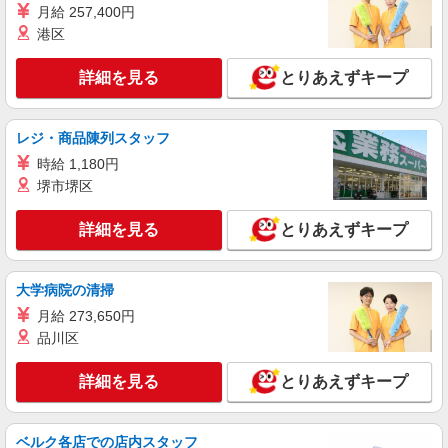
通費全支給(ガソリン代含む)＞
月給 257,400円
栃木市 ★面接なし
港区
詳細を見る
キープ
詳細を見る
とりあえずキープ
派遣社員
株式会社kotrio /●UT-H-2051333
レジ・商品陳列スタッフ
栃木市＊年齢不問◎未経験から安定した業界へ
時給 1,180円
＊サ高住
堺市堺区
時給1500円〜2125円 ＜日払い有/週払い有/交
通費全支給(ガソリン代含む)＞
詳細を見る
とりあえずキープ
栃木市 ＊最寄り駅：新栃木
大学病院の清掃
詳細を見る
キープ
月給 273,650円
派遣社員
品川区
株式会社ブレイブ（マイナビグループ）/MD09
介護スタッフ ◆デイサービス、サービス付き
詳細を見る
とりあえずキープ
高齢者向け住宅、グループホームなど様々な勤
務先から選べます。
未経験：時給1350〜1550円（資格・経験によ
ベルク各店での店内スタッフ
る） 経験者：時給1550〜1750円（資格・経験によ