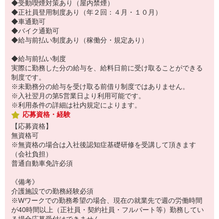
◆受動喫煙対策あり（屋内禁煙）
◆正社員登用制度あり（年２回：４月・１０月）
◆車通勤可
◆バイク通勤可
◆給与前払い制度あり（稼働分・規定あり）
◆給与前払い制度
実際に勤務した分の給与を、給料日前に受け取ることができる
制度です。
※未勤務分の給与を受け取る前借り制度ではありません。
※入社翌月の第5営業日より利用可能です。
※利用条件の詳細は社内規定によります。
応募資格・経験
【応募資格】
無資格可
※無資格の場合は入社後認知症基礎研修を受講して頂きます
（会社負担）
普通自動車免許必須
《備考》
介護施設での勤務経験必須
※Wワークでの勤務希望の場合、現在の就業先で週の労働時間
が40時間以上（正社員・契約社員・フルパート等）勤務してい