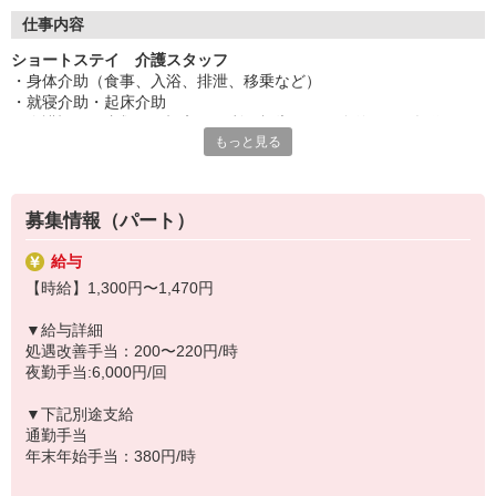
◆働いた分を必要な時に
働いた分の給与を給料日前に受け取れる「給与前払い制度」を導
仕事内容
入。前借りではなく、実際の勤務実績に応じて利用できる福利厚
ショートステイ 介護スタッフ
生制度です。※入社翌月の第5営業日より利用可能
・身体介助（食事、入浴、排泄、移乗など）
・就寝介助・起床介助
・介護記録の書類への記入（ご利用報告など、簡単なＰＣ操作）
もっと見る
・機能訓練補助業務
・レクリエーションや体操の実施
・清掃、洗濯などの間接業務
・食事の準備、お茶とおやつ出し
募集情報（パート）
・送迎業務（基本は１対1送迎となります。）
給与
◆イベント企画も担当
【時給】1,300円〜1,470円
お客様が楽しめるレクリエーションや季節のイベント、ゲームなど
を自分で企画・実施できます。アイデアを活かして「笑顔になれる
▼給与詳細
瞬間」をたくさん作れるのが魅力。お客様から「楽しかった」「ま
処遇改善手当：200〜220円/時
たやりたい」という声を直接聞けるやりがいのある仕事です。企画
夜勤手当:6,000円/回
好きな方にもピッタリです。
▼下記別途支給
◆スキルアップも叶う
通勤手当
幅広いサービスを展開する当社ならではの強みとして、在宅系から
年末年始手当：380円/時
入居系まで様々な経験を積むことが可能。スキルの幅が広がり、介
護のプロフェッショナルとして大きく成長できます。「もっと経験