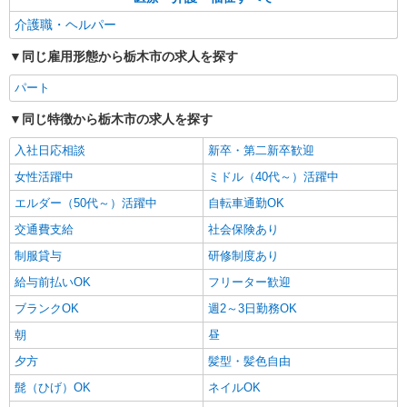
栃木市 ★面接なし
介護職・ヘルパー
詳細を見る
キープ
同じ雇用形態から栃木市の求人を探す
パート
同じ特徴から栃木市の求人を探す
入社日応相談
新卒・第二新卒歓迎
女性活躍中
ミドル（40代～）活躍中
エルダー（50代～）活躍中
自転車通勤OK
交通費支給
社会保険あり
制服貸与
研修制度あり
給与前払いOK
フリーター歓迎
ブランクOK
週2～3日勤務OK
朝
昼
夕方
髪型・髪色自由
髭（ひげ）OK
ネイルOK