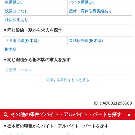
車通勤OK
バイク通勤OK
残業ほぼなし
産休・育休取得実績あり
社員登用あり
同じ沿線・駅から求人を探す
ＪＲ両毛線(栃木県)
東武日光線(栃木県)
栃木駅
同じ職種から栃木駅の求人を探す
介護職・ヘルパー
関連する条件をもっと見る
同じ雇用形態から栃木駅の求人を探す
パート
同じ特徴から栃木駅の求人を探す
ID：AD0911298688
入社日応相談
新卒・第二新卒歓迎
その他の条件でバイト・アルバイト・パートを探す
女性活躍中
ミドル（40代～）活躍中
栃木市の職種からバイト・アルバイト・パートを探す
エルダー（50代～）活躍中
自転車通勤OK