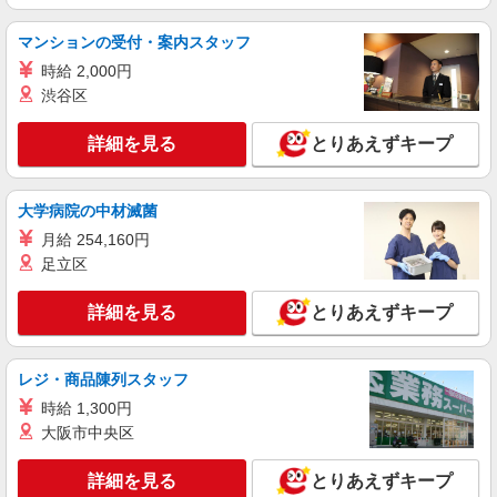
栃木市//栃木駅の近く
マンションの受付・案内スタッフ
時給 2,000円
詳細を見る
キープ
渋谷区
派遣社員
詳細を見る
とりあえずキープ
株式会社kotrio /●UT-H-1959412
栃木市｜リハビリ補助などのデイサービス
STAFF♪未経験OK
大学病院の中材滅菌
時給1500円〜2125円 ＜日払い有/週払い有/交
月給 254,160円
通費全支給(ガソリン代含む)＞
足立区
栃木市 ＊最寄り駅：新栃木
詳細を見る
とりあえずキープ
詳細を見る
キープ
派遣社員
レジ・商品陳列スタッフ
株式会社kotrio /●UT-H-2069360
時給 1,300円
栃木市＊幅広い世代が活動中！サ高住のサポー
大阪市中央区
トSTAFF
時給1500円〜2150円 ＜日払い有/週払い有/交
詳細を見る
とりあえずキープ
通費全支給(ガソリン代含む)＞