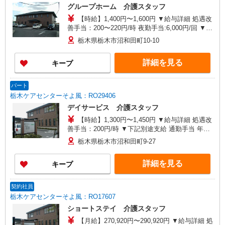
グループホーム 介護スタッフ
【時給】1,400円〜1,600円 ▼給与詳細 処遇改
善手当：200〜220円/時 夜勤手当:6,000円/回 ▼下
記別途支給 通勤手当 年末年始手当：380円/時 寸
栃木県栃木市沼和田町10-10
志あり：年2回（6月・12月） ※業績による ※処
遇改善手当は試用期間中(3ヶ月)は支給なし
詳細を見る
キープ
パート
栃木ケアセンターそよ風：RO29406
デイサービス 介護スタッフ
【時給】1,300円〜1,450円 ▼給与詳細 処遇改
善手当：200円/時 ▼下記別途支給 通勤手当 年末
年始手当：380円/時 寸志あり：年2回（6月・12
栃木県栃木市沼和田町9-27
月） ※業績による ※処遇改善手当は試用期間中(3
ヶ月)は支給なし
詳細を見る
キープ
契約社員
栃木ケアセンターそよ風：RO17607
ショートステイ 介護スタッフ
【月給】270,920円〜290,920円 ▼給与詳細 処