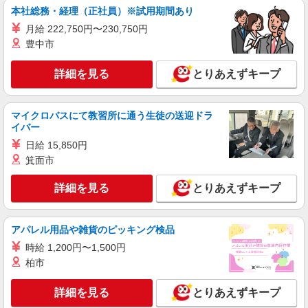
通費全支給(ガソリン代含む)＞
本社総務・経理（正社員）※試用期間あり
栃木市//栃木駅の近く
月給 222,750円〜230,750円
豊中市
詳細を見る
キープ
詳細を見る
とりあえずキープ
派遣社員
株式会社kotrio /●UT-H-2012199
栃木市｜未経験でも大丈夫◎研修が手厚い有料
マイクロバスにて教習所に通う生徒の送迎ドラ
住宅の介護♪
イバー
時給1500円〜2125円 ＜日払い有/週払い有/交
日給 15,850円
通費全支給(ガソリン代含む)＞
箕面市
栃木市 ＊最寄り駅：新栃木
詳細を見る
とりあえずキープ
詳細を見る
キープ
アパレル用品や雑貨のピッキング検品
派遣社員
株式会社kotrio /●UT-H-2068854
時給 1,200円〜1,500円
柏市
栃木市の小さいデイサービス★残業なし♪日勤
のみ◎夜はおうち時間
詳細を見る
とりあえずキープ
時給1500円〜2125円 ＜日払い有/週払い有/交
通費全支給(ガソリン代含む)＞