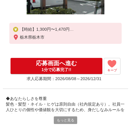
【時給】1,300円〜1,470円
栃木県栃木市
▼給与詳細
処遇改善手当：200〜220円/時
夜勤手当:6,000円/回
応募画面へ進む
▼下記別途支給
通勤手当
1分で応募完了!!
キープ
年末年始手当：380円/時
求人応募期間：2026/08/08～2026/12/31
寸志あり：年2回（6月・12月）
※業績による
◆あなたらしさを尊重
髪色・髪型・ネイル・ヒゲは原則自由（社内規定あり）。社員一
※処遇改善手当は試用期間中(3ヶ月)は支給なし
人ひとりの個性や価値観を大切にするため、身だしなみルールを
見直しました。清潔感と節度を大切にできれば、自分らしいスタ
もっと見る
イルで無理なく働ける環境です。