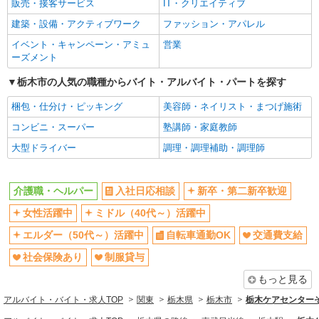
販売・接客サービス
IT・クリエイティブ
交通費支給
社会保険あり
建築・設備・アクティブワーク
ファッション・アパレル
制服貸与
研修制度あり
イベント・キャンペーン・アミュ
営業
給与前払いOK
フリーター歓迎
ーズメント
ブランクOK
週2～3日勤務OK
栃木市の人気の職種からバイト・アルバイト・パートを探す
朝
昼
梱包・仕分け・ピッキング
美容師・ネイリスト・まつげ施術
夕方
髪型・髪色自由
コンビニ・スーパー
塾講師・家庭教師
髭（ひげ）OK
ネイルOK
大型ドライバー
調理・調理補助・調理師
車通勤OK
バイク通勤OK
残業ほぼなし
産休・育休取得実績あり
介護職・ヘルパー
入社日応相談
新卒・第二新卒歓迎
社員登用あり
女性活躍中
ミドル（40代～）活躍中
同じ職種から求人を探す
エルダー（50代～）活躍中
自転車通勤OK
交通費支給
医療・介護・福祉
社会保険あり
制服貸与
介護職・ヘルパー
もっと見る
同じ特徴から求人を探す
アルバイト・バイト・求人TOP
関東
栃木県
栃木市
栃木ケアセンターそ
ミドル（40代～）活躍中
交通費支給