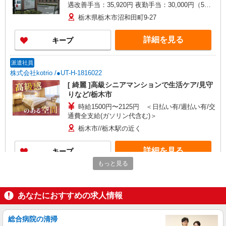
遇改善手当：35,920円 夜勤手当：30,000円（5回
分） ※6回目以降は1回6,000円支給 ▼下記別途支
栃木県栃木市沼和田町9-27
給 通勤手当 年末年始手当：380円/時 寸志あり：
年2回（6月・12月） ※業績による 特別報酬：平
詳細を見る
キープ
均34.1万円（最高額135万円） ※2025年6月支給実
績 ※処遇改善手当は試用期間中(3ヶ月)は支給なし
派遣社員
株式会社kotrio /●UT-H-1816022
[ 綺麗 ]高級シニアマンションで生活ケア/見守
りなど/栃木市
時給1500円〜2125円 ＜日払い有/週払い有/交
通費全支給(ガソリン代含む)＞
栃木市//栃木駅の近く
詳細を見る
キープ
もっと見る
派遣社員
株式会社kotrio /●UT-H-1977802
あなたにおすすめの求人情報
栃木市≫日払いですぐゲッツ！グルホで家事・
生活サポートなど
時給1500円〜2125円 ＜日払い有/週払い有/交
総合病院の清掃