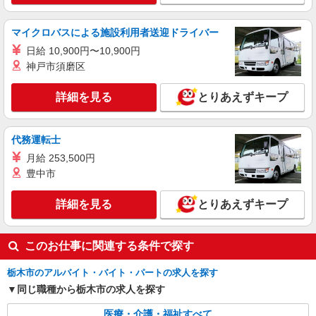
栃木市 ★面接なし
マイクロバスによる施設利用者送迎ドライバー
詳細を見る
キープ
日給 10,900円〜10,900円
神戸市須磨区
派遣社員
株式会社kotrio /●UT-H-1905865
詳細を見る
とりあえずキープ
栃木市▼綺麗なサ高住で生活ケア▼清掃やフロ
アの巡回など
時給1500円〜2125円 ＜日払い有/週払い有/交
代務運転士
通費全支給(ガソリン代含む)＞
月給 253,500円
栃木市 ＊最寄り駅：新栃木
豊中市
詳細を見る
キープ
詳細を見る
とりあえずキープ
派遣社員
株式会社kotrio /●UT-H-2005854
このお仕事に関連する条件で探す
栃木市★シフト柔軟で長く働きやすいシニア向
けマンション
栃木市のアルバイト・バイト・パートの求人を探す
同じ職種から栃木市の求人を探す
時給1500円〜2125円 ＜日払い有/週払い有/交
通費全支給(ガソリン代含む)＞
医療・介護・福祉すべて