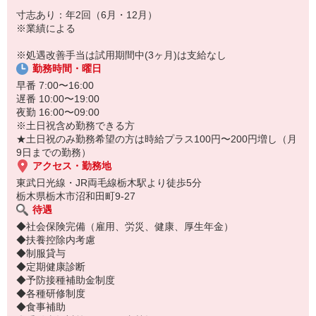
を積みたい」「将来はマネジメントにも挑戦したい」そんな方のキ
寸志あり：年2回（6月・12月）
ャリアアップを全力で応援します。
※業績による
※処遇改善手当は試用期間中(3ヶ月)は支給なし
勤務時間・曜日
早番 7:00〜16:00
遅番 10:00〜19:00
夜勤 16:00〜09:00
※土日祝含め勤務できる方
★土日祝のみ勤務希望の方は時給プラス100円〜200円増し（月
9日までの勤務）
アクセス・勤務地
東武日光線・JR両毛線栃木駅より徒歩5分
栃木県栃木市沼和田町9-27
待遇
◆社会保険完備（雇用、労災、健康、厚生年金）
◆扶養控除内考慮
◆制服貸与
◆定期健康診断
◆予防接種補助金制度
◆各種研修制度
◆食事補助