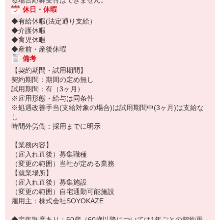
る場合応募受付はできません。
休日・休暇
◆有給休暇(法定通り支給）
◆介護休暇
◆育児休暇
◆産前・産後休暇
備考
【契約期間・試用期間】
契約期間：期間の定め無し
試用期間：有（3ヶ月）
※雇用形態・給与は同条件
※処遇改善手当(支給対象の場合)は試用期間中(3ヶ月)は支給な
し
時間外労働：採用までに明示
【業務内容】
（雇入れ直後）募集職種
（変更の範囲）当社が定める業務
【就業場所】
（雇入れ直後）募集施設
（変更の範囲）自宅通勤可能施設
雇用主：株式会社SOYOKAZE
◆定年制度あり：60歳（60歳以降については1年ごとの契約更