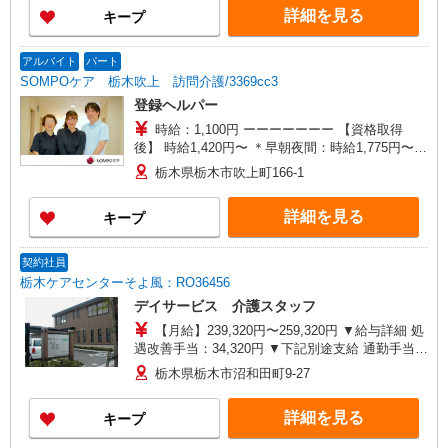
（ヘルパー1級・2級）】 時給1,420円 ◎週20時間
詳細を見る
キープ
以上勤務（社保加入者）の場合は時給1,440円 ＊
早朝夜間（〜8:00、18:00〜）：時給1,775円〜 ＊
日曜祝日：時給1,720円〜 ◎身体介助、生活援助
アルバイト
パート
が同時給 ◎キャンセル手当：職務時給の60％支給
SOMPOケア 栃木吹上 訪問介護/3369cc3
登録ヘルパー
時給：1,100円 ーーーーーーー 【資格取得
後】 時給1,420円〜 ＊早朝夜間：時給1,775円〜
＊日曜祝日：時給1,720円〜 ーーーーーーー
栃木県栃木市吹上町166-1
詳細を見る
キープ
契約社員
栃木ケアセンターそよ風：RO36456
デイサービス 介護スタッフ
【月給】239,320円〜259,320円 ▼給与詳細 処
遇改善手当：34,320円 ▼下記別途支給 通勤手当
年末年始手当：380円/時 寸志あり：年2回（6月・
栃木県栃木市沼和田町9-27
12月） ※業績による 特別報酬：平均33.8万円（最
高額130万円） ※2025年6月支給実績 ※処遇改善
詳細を見る
キープ
手当は試用期間中(3ヶ月)は支給なし