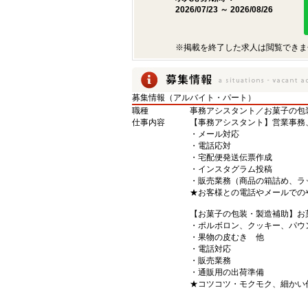
2026/07/23 ～ 2026/08/26
※掲載を終了した求人は閲覧できま
募集情報（アルバイト・パート）
職種
事務アシスタント／お菓子の包
仕事内容
【事務アシスタント】営業事務
・メール対応
・電話応対
・宅配便発送伝票作成
・インスタグラム投稿
・販売業務（商品の箱詰め、ラ
★お客様との電話やメールでの
【お菓子の包装・製造補助】お
・ポルボロン、クッキー、パウ
・果物の皮むき 他
・電話対応
・販売業務
・通販用の出荷準備
★コツコツ・モクモク、細かい