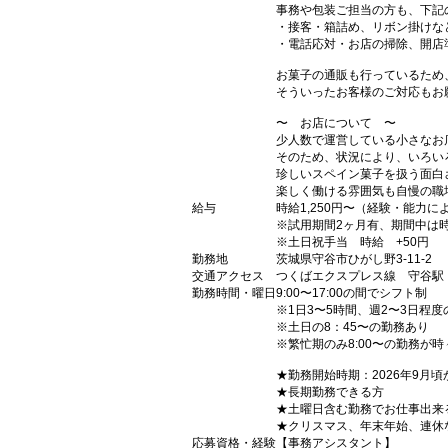
事務や包装ご担当の方も、下記
・接客・箱詰め、リボン掛けな
・電話応対・お店の掃除、開店準
お菓子の通販も行っているため
そういったお客様のご対応もお
〜 お店について 〜
少人数で運営している小さなお
そのため、状況により、いろい
珍しいスペイン菓子を扱う面白
楽しく働ける雰囲気も自慢の職
給与
時給1,250円〜（経験・能力に
※試用期間2ヶ月有、期間中は時給
※土日祝手当 時給 +50円
勤務地
茨城県守谷市ひがし野3-11-2
交通アクセス
つくばエクスプレス線 守谷駅
勤務時間・曜日
9:00〜17:00の間でシフト制
※1日3〜5時間、週2〜3日程度
※土日の8：45〜の勤務あり
※繁忙期のみ8:00〜の勤務が時
★勤務開始時期：2026年9月
★長期勤務できる方
★土曜日含む勤務でお仕事出来
★クリスマス、年末年始、連休
応募資格・経験
【事務アシスタント】