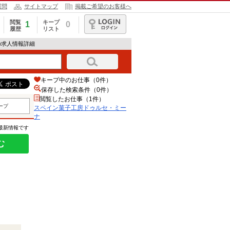
質問
サイトマップ
掲載ご希望のお客様へ
閲覧
キープ
1
0
履歴
リスト
ログイン
の求人情報詳細
キープ中のお仕事（0件）
保存した検索条件（
0
件）
閲覧したお仕事（1件）
ープ
スペイン菓子工房ドゥルセ・ミー
ナ
の最新情報です
む