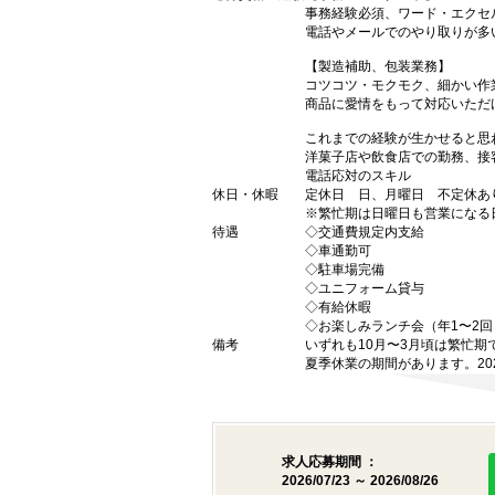
事務経験必須、ワード・エクセ
電話やメールでのやり取りが多
【製造補助、包装業務】
コツコツ・モクモク、細かい作
商品に愛情をもって対応いただ
これまでの経験が生かせると思
洋菓子店や飲食店での勤務、接
電話応対のスキル
休日・休暇
定休日 日、月曜日 不定休
※繁忙期は日曜日も営業になる
待遇
◇交通費規定内支給
◇車通勤可
◇駐車場完備
◇ユニフォーム貸与
◇有給休暇
◇お楽しみランチ会（年1〜2回
備考
いずれも10月〜3月頃は繁忙
夏季休業の期間があります。20
求人応募期間 ：
2026/07/23 ～ 2026/08/26