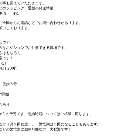
の事も覚えていただきます。
どのラッピング・通販の発送準備
備 etc.
、全国からお電話などでお問い合わせがあります。
願いしております。
店です。
ろなポジションでお仕事できる職場です。
さはもちろん、
場です！
よる）
1,200円
 徒歩８分
の勤務
々あり
頃からの予定です。開始時期についてはご相談に応じます。
る方（月２回程度）。 繁忙期は３回になることもあります。
などの繁忙期に勤務可能な方、大歓迎です！