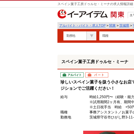
スペイン菓子工房ドゥルセ・ミーナの求人情報詳細 
エ
関東
アルバイト・バイト・求人TOP
>
関東
>
茨城県
>
勤務地
職種
スペイン菓子工房ドゥルセ・ミーナ
アルバイト
パート
珍しいスペイン菓子を扱う小さなお店
ジションでご活躍ください！
給与
時給1,250円〜（経験・能
※試用期間2ヶ月有、期間中は
※土日祝手当 時給 +50
職種
事務アシスタント／お菓子
勤務地
茨城県守谷市ひがし野3-11-