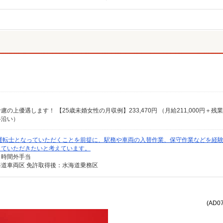
路沿い）
運転士となっていただくことを前提に、駅務や車両の入替作業、保守作業などを経
していただきたいと考えています。
、時間外手当
道車両区 免許取得後：水海道乗務区
(AD0