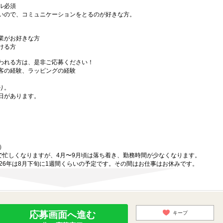
ル必須
いので、コミュニケーションをとるのが好きな方。
業がお好きな方
ける方
われる方は、是非ご応募ください！
客の経験、ラッピングの経験
あり。
日があります。
）
期で忙しくなりますが、4月〜9月頃は落ち着き、勤務時間が少なくなります。
26年は8月下旬に1週間くらいの予定です。その間はお仕事はお休みです。
応募画面へ進む
キープ