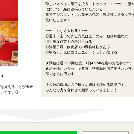
珍しいスペイン菓子を扱う「ドゥルセ・ミーナ」。繁
に向けて一緒に頑張っていただける
事務アシスタント／お菓子の包装・製造補助スタッフ
集いたします！
〜〜こんな方大歓迎！〜〜
◎週末（土日できる方又は土日のみ）勤務可能な方
◎丁寧な作業を心掛けられる
◎洋菓子店・飲食店での勤務経験がある
◎明るく元気にコミュニケーションが取れる
★勤務は週2〜3回程度、1日4〜5h程度のお仕事です。
★お子様がいらっしゃる方、扶養範囲内で働きたい方
躍できるお店です！
ます！
少人数の職場なので様々な経験を積める環境です。
グを覚えることが出来
みんなで力を合わせて頑張っていきましょう！
ています。◎