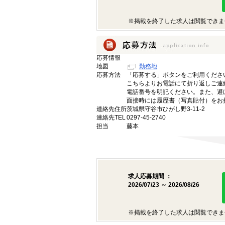
※掲載を終了した求人は閲覧できま
応募情報
地図
勤務地
応募方法
「応募する」ボタンをご利用くださ
こちらよりお電話にて折り返しご連
電話番号を明記ください。また、避
面接時には履歴書（写真貼付）をお
連絡先住所
茨城県守谷市ひがし野3-11-2
連絡先TEL
0297-45-2740
担当
藤本
求人応募期間 ：
2026/07/23 ～ 2026/08/26
※掲載を終了した求人は閲覧できま