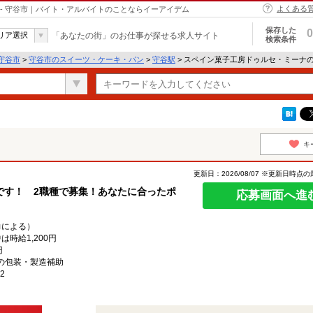
よくある
- 守谷市｜バイト・アルバイトのことならイーアイデム
保存した
0
リア選択
「あなたの街」のお仕事が探せる求人サイト
検索条件
守谷市
>
守谷市のスイーツ・ケーキ・パン
>
守谷駅
> スペイン菓子工房ドゥルセ・ミーナ
キ
更新日：2026/08/07 ※更新日時点
です！ 2職種で募集！あなたに合ったポ
応募画面へ進
力による）
時給1,200円
円
の包装・製造補助
2