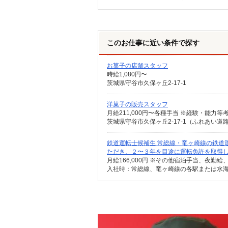
このお仕事に近い条件で探す
お菓子の店舗スタッフ
時給1,080円〜
茨城県守谷市久保ヶ丘2-17-1
洋菓子の販売スタッフ
茨城県守谷市久保ヶ丘2-17-1（ふれあい道
鉄道運転士候補生 常総線・竜ヶ崎線の鉄道
ただき、２〜３年を目途に運転免許を取得
月給166,000円 ※その他宿泊手当、夜勤給
入社時：常総線、竜ヶ崎線の各駅または水海