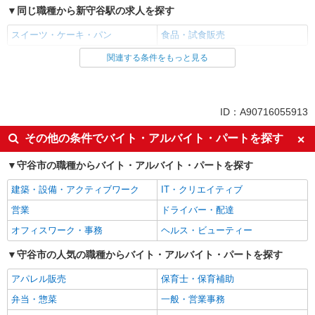
同じ職種から新守谷駅の求人を探す
スイーツ・ケーキ・パン
食品・試食販売
関連する条件をもっと見る
同じ雇用形態から新守谷駅の求人を探す
アルバイト
パート
同じ特徴から新守谷駅の求人を探す
ID：A90716055913
入社日応相談
未経験歓迎
その他の条件でバイト・アルバイト・パートを探す
経験者・有資格者歓迎
大学生歓迎
守谷市の職種からバイト・アルバイト・パートを探す
女性活躍中
主婦・主夫歓迎
建築・設備・アクティブワーク
IT・クリエイティブ
フリーター歓迎
学歴不問
営業
ドライバー・配達
禁煙・分煙
車通勤OK
オフィスワーク・事務
ヘルス・ビューティー
扶養内勤務OK
転勤なし
交通費支給
守谷市の人気の職種からバイト・アルバイト・パートを探す
制服貸与
同じ職種から求人を探す
アパレル販売
保育士・保育補助
弁当・惣菜
一般・営業事務
飲食・フード