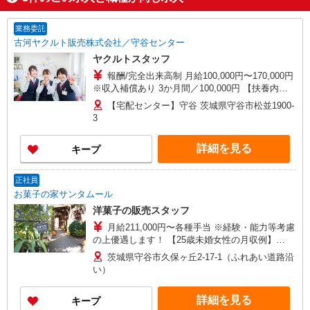
業務委託
古河ヤクルト販売株式会社／守谷センター
ヤクルトスタッフ
報酬/完全出来高制 月給100,000円〜170,000円
※収入補償あり 3か月間／100,000円 【扶養内で
働く20代主婦 Aさん】 働き方：週5日・1日4時
【宅配センター】守谷 茨城県守谷市松並1900-
間勤務の場合 時給目安：1,428円 月収12万958円
3
の収入 【ガッツリ働く30代主婦 Bさん】 働き
方：週5日・1日6時間勤務の場合 時給目安：1,599
詳細を見る
キープ
円 月収20万1580円の収入 研修制度あり 研修日
数 4日 研修時の給与 日額5,000円
正社員
お菓子の家サンタムール
洋菓子の販売スタッフ
月給211,000円〜各種手当 ※経験・能力等考慮
の上優遇します！ 【25歳未婚女性の月収例】
233,470円 （月給211,000円＋残業15hの場合）
茨城県守谷市久保ヶ丘2-17-1（ふれあい道路沿
い）
詳細を見る
キープ