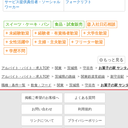
サービス提供責任者・ソーシャル
フォークリフト
スイーツ・ケーキ・パン
ワーカー
販売・接客サービス
食品・試食販売
スイーツ・ケーキ・パン
食品・試食販売
入社日応相談
同じ特徴から求人を探す
未経験歓迎
経験者・有資格者歓迎
大学生歓迎
未経験歓迎
大学生歓迎
女性活躍中
主婦・主夫歓迎
フリーター歓迎
車通勤OK
扶養内勤務OK
学歴不問
交通費支給
もっと見る
アルバイト・バイト・求人TOP
関東
茨城県
守谷市
お菓子の家 サン
アルバイト・バイト・求人TOP
茨城県の路線
関東鉄道常総線
新守谷駅
職種・条件一覧
飲食・フード
関東
茨城県
守谷市
お菓子の家 サン
掲載ご希望のお客様へ
よくある質問
お問い合わせ
利用規約
リンクについて
プライバシーポリシー