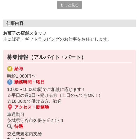
もっと見る
土・日・祝日出来る方歓迎！
主に販売のお仕事です。
仕事内容
働くメリットいっぱい！
お菓子の店舗スタッフ
例えば・・・
主に販売・ギフトラッピングのお仕事をお任せします。
休み時間にケーキやお菓子が食べられます。
また、サンタムールのケーキや焼き菓子が10％割引で買えます。
募集情報（アルバイト・パート）
お菓子が好き！ 人を笑顔にすることが好き！
そんなあなたからのご応募をお待ちしています。
給与
時給1,080円〜
勤務時間・曜日
10:00〜18:00の間でご相談に応じます！
☆平日の週2日〜働ける方（土日のみでもOK！）
☆18:00まで働ける方、歓迎
アクセス・勤務地
車通勤可
茨城県守谷市久保ヶ丘2-17-1
待遇
交通費規定内支給