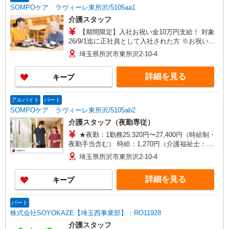
SOMPOケア ラヴィーレ東所沢/5105aa1
介護スタッフ
【期間限定】入社お祝い金10万円支給！ 対象
26/9/1迄に正社員として入社された方 ※お祝い金
は入社後3か月目の給与で支給、その他詳細は面接
埼玉県所沢市東所沢2-10-4
時にご案内します 【介護福祉士】月給281,300円
／年収例377万円〜 【実務者研修】月給251,900円
詳細を見る
キープ
／年収例340万円〜 【初任者研修・無資格】月給
246,400円／年収例332万円〜 ※職務手当、働きが
い向上手当、日祝手当（月平均2回分）、夜勤手当
アルバイト
パート
（月平均5回分）等、毎月平均的に支払われる手当
SOMPOケア ラヴィーレ東所沢/5105ab2
を含む ※介護福祉士のみ、特別職務手当も含む ◎
介護スタッフ（夜勤専従）
残業時は別途時間外手当支給（超過1分〜） ◎賞
与 基本給2.08ヶ月分/年支給
★夜勤：1勤務25,320円〜27,400円（時給制・
夜勤手当含む） 時給：1,270円（介護福祉士：
1,350円） ◎週20時間以上勤務（社保加入者）の
埼玉県所沢市東所沢2-10-4
場合は時給：1,320円（介護福祉士：1,400円）
詳細を見る
キープ
パート
株式会社SOYOKAZE【埼玉西事業部】：RO11928
介護スタッフ