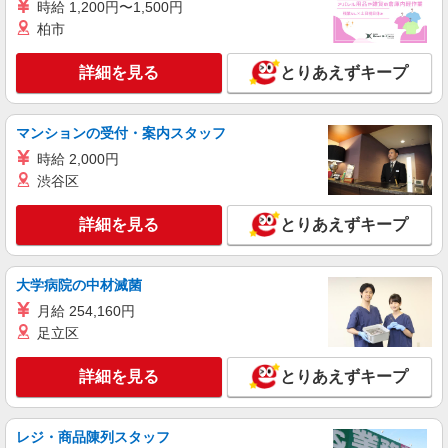
善手当：200〜220円/時 夜勤手当:6,000円/回 ▼下
時給 1,200円〜1,500円
記別途支給 通勤手当 年末年始手当：380円/時 寸
柏市
埼玉県所沢市小手指南5-16-3
志あり：年2回（6月・12月） ※業績による ※処
遇改善手当は試用期間中(3ヶ月)は支給なし
詳細を見る
とりあえずキープ
詳細を見る
キープ
契約社員
マンションの受付・案内スタッフ
小手指ショートステイそよ風：RO14730
時給 2,000円
ショートステイ 介護スタッフ
渋谷区
【月給】265,920円〜295,920円 ▼給与詳細 処
遇改善手当：35,920円 夜勤手当：30,000円（5回
詳細を見る
とりあえずキープ
分） ※6回目以降は1回6,000円支給 ▼下記別途支
埼玉県所沢市北野1-2-60
給 通勤手当 年末年始手当：380円/時 寸志あり：
年2回（6月・12月） ※業績による 特別報酬：平
詳細を見る
キープ
均34.1万円（最高額135万円） ※2025年6月支給実
大学病院の中材滅菌
績 ※処遇改善手当は試用期間中(3ヶ月)は支給なし
月給 254,160円
契約社員
足立区
小手指ショートステイそよ風：RO11949
ショートステイ ユニットリーダー
詳細を見る
とりあえずキープ
【月給】285,920円〜315,920円 ▼給与詳細 処
遇改善手当：35,920円 夜勤手当：30,000円（5回
分） ※6回目以降は1回6,000円支給 ▼下記別途支
埼玉県所沢市北野1-2-60
レジ・商品陳列スタッフ
給 通勤手当 年末年始手当：380円/時 寸志あり：