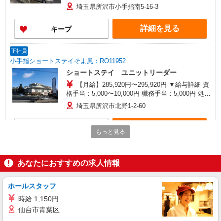
分） ※6回目以降は1回6,000円支給 ▼下記別途支
埼玉県所沢市小手指南5-16-3
給 通勤手当 年末年始手当：380円/時 寸志あり：
年2回（6月・12月） ※業績による 特別報酬：平
詳細を見る
キープ
均26.6万円（最高額109万円） ※2025年6月支給実
績 ※処遇改善手当は試用期間中(3ヶ月)は支給なし
正社員
小手指ショートステイそよ風：RO11952
ショートステイ ユニットリーダー
【月給】285,920円〜295,920円 ▼給与詳細 資
格手当：5,000〜10,000円 職務手当：5,000円 処遇
改善手当：35,920円 夜勤手当：30,000円（5回
埼玉県所沢市北野1-2-60
分） 住宅手当：規定あり 地域手当：0〜15,000円
精勤手当：8,000円 調整手当：0〜150,000円 ▼下
詳細を見る
キープ
記別途支給 通勤手当 年末年始手当：380円/時 賞
もっと見る
与年2回（6月・12月） 昇給年1回（4月） 特別報
酬：平均34.1万円（最高額135万円） ※2025年6月
契約社員
支給実績 ※処遇改善手当は試用期間中(3ヶ月)は支
所沢ケアセンターそよ風：RO32550
あなたにおすすめの求人情報
給なし
サ高住 介護スタッフ
【月給】244,320円〜275,920円 ▼下記別途支
ホールスタッフ
給 通勤手当 年末年始手当：380円/時 寸志あり：
時給 1,150円
年2回（6月・12月） ※業績による 特別報酬：平
埼玉県所沢市上新井5-7-12
仙台市青葉区
均41.1万円（最高額82.9万円） ※2025年6月支給
実績