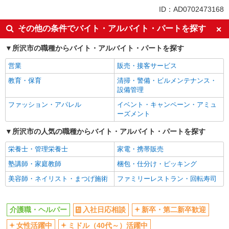
同じ特徴から航空公園駅の求人を探す
ID：AD0702473168
入社日応相談
新卒・第二新卒歓迎
その他の条件でバイト・アルバイト・パートを探す
女性活躍中
ミドル（40代～）活躍中
所沢市の職種からバイト・アルバイト・パートを探す
エルダー（50代～）活躍中
自転車通勤OK
営業
販売・接客サービス
交通費支給
社会保険あり
教育・保育
清掃・警備・ビルメンテナンス・
制服貸与
研修制度あり
設備管理
給与前払いOK
未経験歓迎
ファッション・アパレル
イベント・キャンペーン・アミュ
フリーター歓迎
ブランクOK
ーズメント
週2～3日勤務OK
朝
所沢市の人気の職種からバイト・アルバイト・パートを探す
昼
夕方
栄養士・管理栄養士
家電・携帯販売
髪型・髪色自由
髭（ひげ）OK
塾講師・家庭教師
梱包・仕分け・ピッキング
ネイルOK
車通勤OK
美容師・ネイリスト・まつげ施術
ファミリーレストラン・回転寿司
バイク通勤OK
残業少なめ（月20h未満）
産休・育休取得実績あり
社員登用あり
介護職・ヘルパー
入社日応相談
新卒・第二新卒歓迎
同じ職種から求人を探す
女性活躍中
ミドル（40代～）活躍中