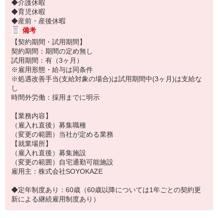
◆介護休暇
◆育児休暇
◆産前・産後休暇
備考
【契約期間・試用期間】
契約期間：期間の定め無し
試用期間：有（3ヶ月）
※雇用形態・給与は同条件
※処遇改善手当(支給対象の場合)は試用期間中(3ヶ月)は支給な
し
時間外労働：採用までに明示
【業務内容】
（雇入れ直後）募集職種
（変更の範囲）当社が定める業務
【就業場所】
（雇入れ直後）募集施設
（変更の範囲）自宅通勤可能施設
雇用主：株式会社SOYOKAZE
◆定年制度あり：60歳（60歳以降については1年ごとの契約更
新による継続雇用制度あり）