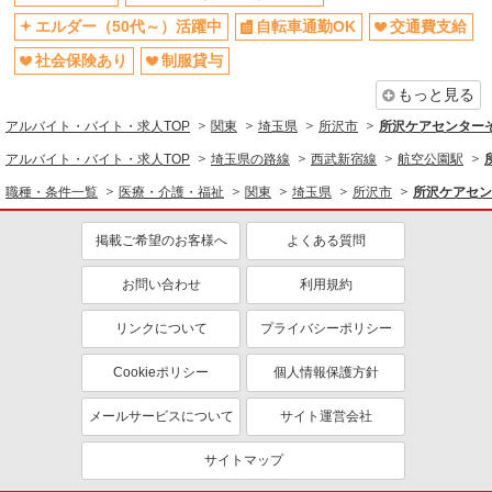
医療・介護・福祉
エルダー（50代～）活躍中
自転車通勤OK
交通費支給
介護職・ヘルパー
社会保険あり
制服貸与
同じ特徴から求人を探す
もっと見る
アルバイト・バイト・求人TOP
ミドル（40代～）活躍中
関東
交通費支給
埼玉県
所沢市
所沢ケアセンターそ
社会保険あり
未経験歓迎
アルバイト・バイト・求人TOP
埼玉県の路線
西武新宿線
航空公園駅
週2～3日勤務OK
車通勤OK
職種・条件一覧
医療・介護・福祉
関東
埼玉県
所沢市
所沢ケアセン
産休・育休取得実績あり
社員登用あり
掲載ご希望のお客様へ
よくある質問
お問い合わせ
利用規約
リンクについて
プライバシーポリシー
Cookieポリシー
個人情報保護方針
メールサービスについて
サイト運営会社
サイトマップ