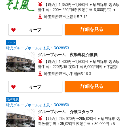
【時給】1,350円〜1,550円 ▼給与詳細 処遇改
善手当：200〜220円/時 夜勤手当:6,000円/回 ▼下
記別途支給 通勤手当 年末年始手当：380円/時 寸
埼玉県所沢市上新井5-7-12
志あり：年2回（6月・12月） ※業績による ※処
遇改善手当は試用期間中(3ヶ月)は支給なし
詳細を見る
キープ
パート
所沢グループホームそよ風：RO28953
グループホーム 夜勤専従介護職
【時給】1,400円〜1,500円 ▼給与詳細 処遇改
善手当：220円/時 夜勤手当:6,000円/回 ▼下記別途
支給 通勤手当 年末年始手当：380円/時 寸志あ
埼玉県所沢市小手指南5-16-3
り：年2回（6月・12月） ※業績による ※処遇改
善手当は試用期間中(3ヶ月)は支給なし
詳細を見る
キープ
契約社員
所沢グループホームそよ風：RO28950
グループホーム 介護スタッフ
【月給】265,920円〜295,920円 ▼給与詳細 処
遇改善手当：35,920円 夜勤手当：30,000円（5回