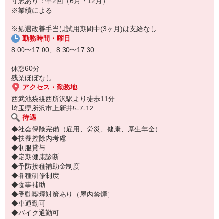
寸志あり：年2回（6月・12月）
職場です。
※業績による
※処遇改善手当は試用期間中(3ヶ月)は支給なし
勤務時間・曜日
8:00〜17:00、8:30〜17:30
休憩60分
残業ほぼなし
アクセス・勤務地
西武池袋線西所沢駅より徒歩11分
埼玉県所沢市上新井5-7-12
待遇
◆社会保険完備（雇用、労災、健康、厚生年金）
◆扶養控除内考慮
◆制服貸与
◆定期健康診断
◆予防接種補助金制度
◆各種研修制度
◆食事補助
◆受動喫煙対策あり（屋内禁煙）
◆車通勤可
◆バイク通勤可