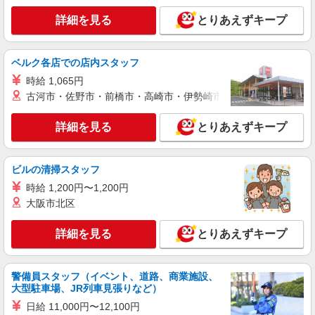
（4月） 特別報酬：平均34.1万円（最高額135万
正社員
円） ※2025年6月支給実績 ※処遇改善手当は試用
詳細を見る
とりあえずキープ
所沢ケアセンターそよ風：RO14646
期間中(3ヶ月)は支給なし
デイサービス 介護スタッフ
【月給】232,760円〜264,320円 ▼給与詳細 資
ベルク各店での店内スタッフ
格手当：5,000〜10,000円 処遇改善手当：32,760
時給 1,065円
円〜35,920円 住宅手当：規定あり 地域手当：0〜
埼玉県所沢市上新井5-7-12
15,000円（規定あり） 精勤手当：8,000円 調整手
古河市・佐野市・前橋市・高崎市・伊勢崎市・太田市・館林市・
当：0〜30,000円 ※経験による ▼下記別途支給 通
詳細を見る
キープ
勤手当：規定あり 年末年始手当：380円/時
詳細を見る
とりあえずキープ
※12/300時〜1/324時 賞与年2回（6月・12月） 昇
給年1回（4月） 特別報酬：平均33.8万円（最高額
契約社員
130万円） ※2025年6月支給実績 ※処遇改善手当
所沢ケアセンターそよ風：RO15798
ビルの清掃スタッフ
は試用期間中(3ヶ月)は支給なし
デイサービス 介護スタッフ
時給 1,200円〜1,200円
【月給】234,320円〜264,320円 ▼給与詳細 処
大阪市北区
遇改善手当：34,320円 ▼下記別途支給 通勤手当
年末年始手当：380円/時 寸志あり：年2回（6月・
埼玉県所沢市上新井5-7-12
詳細を見る
とりあえずキープ
12月） ※業績による 特別報酬：平均33.8万円（最
高額130万円） ※2025年6月支給実績 ※処遇改善
詳細を見る
キープ
手当は試用期間中(3ヶ月)は支給なし
警備員スタッフ（イベント、道路、商業施設、
大型駐車場、JR列車見張りなど）
契約社員
所沢ケアセンターそよ風：RO32547
日給 11,000円〜12,100円