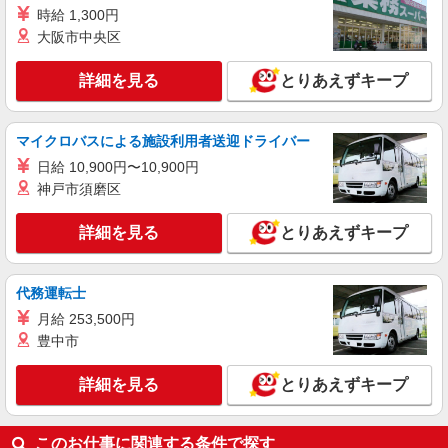
年2回（6月・12月） ※業績による 特別報酬：平
時給 1,300円
詳細を見る
キープ
均34.1万円（最高額135万円） ※2025年6月支給実
大阪市中央区
績 ※処遇改善手当は試用期間中(3ヶ月)は支給なし
契約社員
詳細を見る
とりあえずキープ
所沢西ケアセンターそよ風：RO16752
デイサービス 介護スタッフ
マイクロバスによる施設利用者送迎ドライバー
【月給】234,320円〜264,320円 ▼給与詳細 処
遇改善手当：34,320円 ▼下記別途支給 通勤手当
日給 10,900円〜10,900円
年末年始手当：380円/時 ※12/300時〜1/324時 寸
埼玉県所沢市三ヶ島4-2138-1
神戸市須磨区
志あり：年2回（6月・12月） ※業績による 特別
報酬：平均33.8万円（最高額130万円） ※2025年6
詳細を見る
キープ
詳細を見る
とりあえずキープ
月支給実績 ※処遇改善手当は試用期間中(3ヶ月)は
支給なし
代務運転士
月給 253,500円
豊中市
詳細を見る
とりあえずキープ
このお仕事に関連する条件で探す