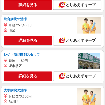
詳細を見る
キープ
詳細を見る
とりあえずキープ
パート
所沢西ケアセンターそよ風：RO9345
総合病院の清掃
デイサービス 介護スタッフ
月給 257,400円
【時給】1,350円〜1,550円 ▼給与詳細 処遇改
港区
善手当：200円/時 ▼下記別途支給 通勤手当 年末
年始手当：380円/時 寸志あり：年2回（6月・12
埼玉県所沢市三ヶ島4-2138-1
詳細を見る
とりあえずキープ
月） ※業績による ※処遇改善手当は試用期間中(3
ヶ月)は支給なし
詳細を見る
キープ
レジ・商品陳列スタッフ
時給 1,180円
正社員
所沢ケアセンターそよ風：RO16044
堺市堺区
ショートステイ 介護スタッフ
詳細を見る
とりあえずキープ
【月給】259,520円〜295,920円 ▼給与詳細 資
格手当：0〜10,000円 処遇改善手当：35,920円 夜
勤手当：30,000円（5回分） ※6回目以降は1回
埼玉県所沢市上新井5-7-12
6,000円支給 住宅手当：規定あり 地域手当：0〜
大学病院の清掃
15,000円 精勤手当：8,000円 調整手当：0〜
月給 273,650円
詳細を見る
キープ
150,000円 ▼下記別途支給 通勤手当 年末年始手
品川区
当：380円/時 賞与年2回（6月・12月） 昇給年1回