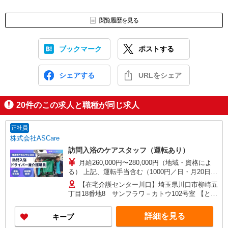
閲覧履歴を見る
ブックマーク
ポストする
シェアする
URLをシェア
20
件のこの求人と職種が同じ求人
正社員
株式会社ASCare
訪問入浴のケアスタッフ（運転あり）
月給260,000円〜280,000円（地域・資格によ
る） 上記、運転手当含む（1000円／日・月20日換
算） ★介護福祉士の方は月給20,000円加算（資格
【在宅介護センター川口】埼玉県川口市柳崎五
手当） 別途交通費支給（30,000円上限／月） 別途
丁目18番地8 サンフラワ－カトウ102号室 【とこ
残業手当（月平均残業時間15時間）残業代全額支
ろざわ訪問入浴】埼玉県所沢市旭町5番地6 鹿野
給
川ビル1階 【在宅介護センター加須】埼玉県加須
詳細を見る
キープ
市花崎一丁目23番地10 【在宅介護センター上尾】