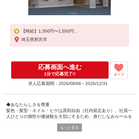
【時給】1,350円〜1,550円
埼玉県所沢市
▼給与詳細
処遇改善手当：200円/時
▼下記別途支給
応募画面へ進む
通勤手当
年末年始手当：380円/時
1分で応募完了!!
キープ
求人応募期間：2026/08/08～2026/12/31
寸志あり：年2回（6月・12月）
※業績による
◆あなたらしさを尊重
※処遇改善手当は試用期間中(3ヶ月)は支給なし
髪色・髪型・ネイル・ヒゲは原則自由（社内規定あり）。社員一
人ひとりの個性や価値観を大切にするため、身だしなみルールを
見直しました。清潔感と節度を大切にできれば、自分らしいスタ
もっと見る
イルで無理なく働ける環境です。