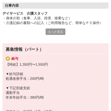
◆働いた分を必要な時に
働いた分の給与を給料日前に受け取れる「給与前払い制度」を導
仕事内容
入。前借りではなく、実際の勤務実績に応じて利用できる福利厚
デイサービス 介護スタッフ
生制度です。※入社翌月の第5営業日より利用可能
・身体介助（食事、入浴、排泄、移乗など）
・介護記録の書類への記入（ご利用報告など、簡単なＰＣ操作）
・機能訓練補助業務
もっと見る
・レクリエーションや体操の実施
・清掃、洗濯などの間接業務
・食事の準備、お茶とおやつ出し
・送迎・添乗（運転業務あり）
募集情報（パート）
◆イベント企画も担当
給与
お客様が楽しめるレクリエーションや季節のイベント、ゲームなど
【時給】1,350円〜1,550円
を自分で企画・実施できます。アイデアを活かして「笑顔になれる
瞬間」をたくさん作れるのが魅力。お客様から「楽しかった」「ま
▼給与詳細
たやりたい」という声を直接聞けるやりがいのある仕事です。企画
処遇改善手当：200円/時
好きな方にもピッタリです。
▼下記別途支給
◆未経験・無資格でも安心
通勤手当
「介護の仕事は初めて」「資格を持っていない」という方でも大丈
年末年始手当：380円/時
夫！入社後は充実の研修で基本からしっかり学べます。無資格・未
経験スタートの方が多く活躍しており、一人ひとりのペースに合わ
せて成長を後押しします。新しいチャレンジを安心して始められる