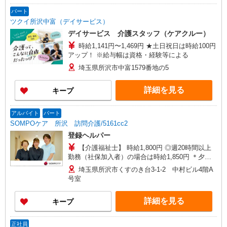
埼玉県上尾市上町一丁目11番地20 伊藤店舗1階
【与野営業所】埼玉県さいたま市中央区本町東四
パート
丁目2番地2 AMENITYHOUSE 【在宅介護センタ
ツクイ所沢中富（デイサービス）
ー春日部】埼玉県春日部市粕壁東二丁目3番地40
デイサービス 介護スタッフ（ケアクルー）
グレースヒル橋本202号室
時給1,141円〜1,469円 ★土日祝日は時給100円
アップ！ ※給与幅は資格・経験等による
埼玉県所沢市中富1579番地の5
詳細を見る
キープ
アルバイト
パート
SOMPOケア 所沢 訪問介護/5161cc2
登録ヘルパー
【介護福祉士】 時給1,800円 ◎週20時間以上
勤務（社保加入者）の場合は時給1,850円 ＊夕方
以降（18:00〜）：時給2,250円〜 ＊日曜祝日：時
埼玉県所沢市くすのき台3-1-2 中村ビル4階A
給2,100円〜 【実務者研修・初任者研修（ヘルパ
号室
ー1級・2級）】 時給1,720円 ◎週20時間以上勤務
（社保加入者）の場合は時給1,770円 ＊夕方以降
詳細を見る
キープ
（18:00〜）：時給2,150円〜 ＊日曜祝日：時給
2,020円〜 ◎身体介助、生活援助が同時給 ◎キャ
ンセル手当：職務時給の60％支給
正社員