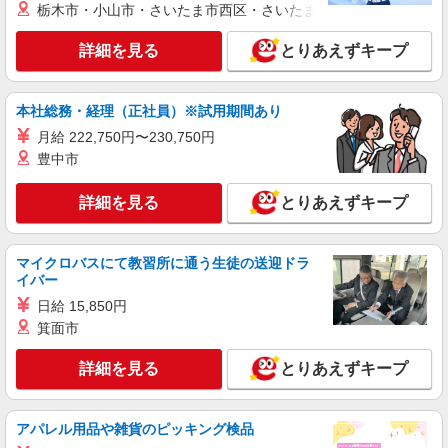
ショートステイ 介護スタッフ
栃木市・小山市・さいたま市西区・さいたま市岩槻区・久喜市・
【月給】265,920円〜295,920円 ▼給与詳細 処
詳細を見る
とりあえずキープ
遇改善手当：35,920円 夜勤手当：30,000円（5回
分） ※6回目以降は1回6,000円支給 ▼下記別途支
埼玉県所沢市上新井5-7-12
給 通勤手当 年末年始手当：380円/時 寸志あり：
年2回（6月・12月） ※業績による 特別報酬：平
本社総務・経理（正社員）※試用期間あり
詳細を見る
キープ
均34.1万円（最高額135万円） ※2025年6月支給実
月給 222,750円〜230,750円
績 ※処遇改善手当は試用期間中(3ヶ月)は支給なし
豊中市
パート
所沢西ケアセンターそよ風：RO9348
詳細を見る
とりあえずキープ
ショートステイ 介護スタッフ
【時給】1,350円〜1,550円 ▼給与詳細 処遇改
善手当：200〜220円/時 夜勤手当:6,000円/回 ▼下
マイクロバスにて教習所に通う生徒の送迎ドラ
記別途支給 通勤手当 年末年始手当：380円/時 寸
埼玉県所沢市三ヶ島4-2138-1
イバー
志あり：年2回（6月・12月） ※業績による ※処
日給 15,850円
遇改善手当は試用期間中(3ヶ月)は支給なし
詳細を見る
キープ
箕面市
詳細を見る
とりあえずキープ
パート
所沢グループホームそよ風：RO29190
グループホーム 介護スタッフ
アパレル用品や雑貨のピッキング検品
【時給】1,350円〜1,550円 ▼給与詳細 処遇改