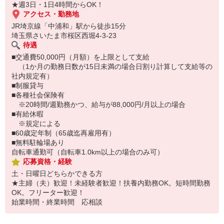
★週3日・1日4時間からOK！
（グロサリースタッフと兼務になります）
アクセス・勤務地
JR埼京線「中浦和」駅から徒歩15分
埼玉県さいたま市桜区西堀4-3-23
待遇
■交通費50,000円（月額）を上限として支給
（1か月の勤務日数が15日未満の場合日割り計算して支給等の
社内規定有）
■制服貸与
■各種社会保険有
※20時間/週勤務かつ、給与が88,000円/月以上の場合
■有給休暇
※規定による
■60歳定年制（65歳迄再雇用有）
■無料駐輪場あり
自転車通勤可（自転車1.0km以上の場合のみ可）
応募資格・経験
土・日曜日どちらかできる方
★主婦（夫）歓迎！未経験者歓迎！扶養内勤務OK。短時間勤務
OK。フリーター歓迎！
始業時間・終業時間 応相談