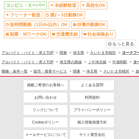
交通費支給
社会保険あり
コンビニ・スーパー
未経験歓迎
高校生OK
社員登用あり
フリーター歓迎
週2～3日勤務OK
短時間勤務（1日4h以内）OK
扶養内勤務OK
副業・WワークOK
交通費支給
社会保険あり
もっと見る
アルバイト・バイト・求人TOP
関東
埼玉県
さいたま市桜区
ヨークフ
アルバイト・バイト・求人TOP
埼玉県の路線
ＪＲ埼京線
中浦和駅
ヨ
職種・条件一覧
販売・接客サービス
関東
埼玉県
さいたま市桜区
ヨ
掲載ご希望のお客様へ
よくある質問
お問い合わせ
利用規約
リンクについて
プライバシーポリシー
Cookieポリシー
個人情報保護方針
メールサービスについて
サイト運営会社