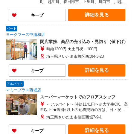
町、越生町、春日部市、上里町、川口市、川越
帯による） ★土・日・祝日手当／時給100円〜250
市、川島町、北本市、行田市、久喜市、熊谷市、
円UP ★鮮魚・惣菜・寿司手当／時給100円
鴻巣市、越谷市、さいたま市、坂戸市、幸手市、
詳細を見る
キープ
UP（店舗による） ＜アルバイト＞ 時給1063円〜
狭山市、志木市、白岡市、草加市、秩父市、鶴ヶ
1330円（店舗による） ★時間帯手当（9:00迄・
島市、所沢市、戸田市、滑川町、新座市、羽生
16:00以降）／時給26円〜200円UP（店舗による）
市、飯能市、東松山市、日高市、深谷市、富士見
パート
★土・日・祝日手当／時給100円〜150円UP（店舗
市、ふじみ野市、本庄市、三郷市、皆野町、三芳
ヨークフーズ中浦和店
による）
町、毛呂山町、八潮市、寄居町、嵐山町、蕨市 ＜
閉店業務、商品の売り込み・見切り（値下げ）
群馬県＞ 館林市、安中市、太田市、桐生市、高崎
時給1200円 ★土日祝＋100円
市、富岡市、中之条町、藤岡市、前橋市 ＜栃木県
＞ 足利市、佐野市、野木町 ＜茨城県＞ 古河市、
埼玉県さいたま市桜区西堀4-3-23
利根町、取手市、竜ヶ崎市 ＜千葉県＞ 市川市、市
原市、印西市、浦安市、柏市、佐倉市、白井市、
詳細を見る
キープ
千葉市、富里市、流山市、成田市、野田市、船橋
市、松戸市、八千代市、四街道市 ＜東京都＞ 日野
市、調布市、昭島市、稲城市、青梅市、小平市、
アルバイト
立川市、八王子市、東大和市 ＜神奈川県＞ 小田原
マミープラス西堀店
市、相模原市、秦野市、平塚市、藤沢市
スーパーマーケットでのフロアスタッフ
＜アルバイト＞ 時給1141円〜※大学生OK、高
卒以上 ★週4日以上の勤務契約の方は、日・祝日
は時給100円ＵＰ！
埼玉県さいたま市桜区西堀7-9-1
詳細を見る
キープ