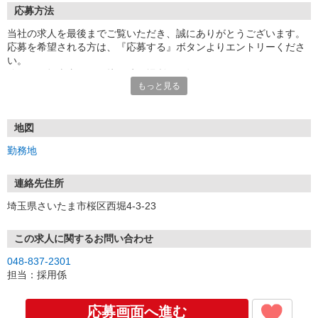
応募方法
当社の求人を最後までご覧いただき、誠にありがとうございます。
応募を希望される方は、『応募する』ボタンよりエントリーくださ
い。
追って、担当者より面接日時・場所をお知らせいたします。
もっと見る
お電話での応募も受付ておりますので、お気軽にご連絡ください。
（受付／10:00〜18:00）
地図
面接の際は、筆記用具を持参ください。
勤務地
面接時は面接シートの記入と簡単な適正テスト（5分程）を実施しま
す。
※採用となった方は契約時までに履歴書（写真貼付）の提出が必要
連絡先住所
です。
埼玉県さいたま市桜区西堀4-3-23
※応募書類は返却致しませんので、ご了承ください。
この求人に関するお問い合わせ
048-837-2301
担当：採用係
応募画面へ進む