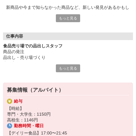
新商品や今まで知らなかった商品など、新しい発見があるかもし
れませんね。
もっと見る
少しでも「やってみたい！」と思ったら、気軽にご応募を！
＼ 手厚い福利厚生が魅力 ／
■制服貸与
仕事内容
■社会保険完備
食品売り場での品出しスタッフ
■社員登用制度あり
商品の発注
品出し・売り場づくり
＼ ライフスタイルに合わせて働けます ／
売価変更
■シフトの相談OK
もっと見る
商品整理・鮮度チェック
■扶養内勤務OK
お客様対応
■WワークOK
≪デイリー食品部門の特徴≫
＼ 働くメリットもいっぱい ／
募集情報（アルバイト）
牛乳やパン、ケーキなどの比較的賞味期限が短い商品を取り扱いま
■仕事終わりにサクッとお買い物が出来ちゃいます♪
す。
■新しい商品情報をいち早くゲットできます♪
給与
いち早く新商品を知る事が出来ますので好奇心旺盛な方大歓迎で
■知識や技術が日常で活かせるので一石二鳥♪
【時給】
す。
専門・大学生：1150円
賞味期限が短い商品が多いので、鮮度管理と発注が大切なお仕事で
私たちと一緒に働いてみませんか？
高校生：1146円
す。
勤務時間・曜日
売場の作り方一つで売上が大きく変わるので、いろんな売場作りに
チャレンジしてみると面白いですよ。
【デイリー食品】17:00〜21:45