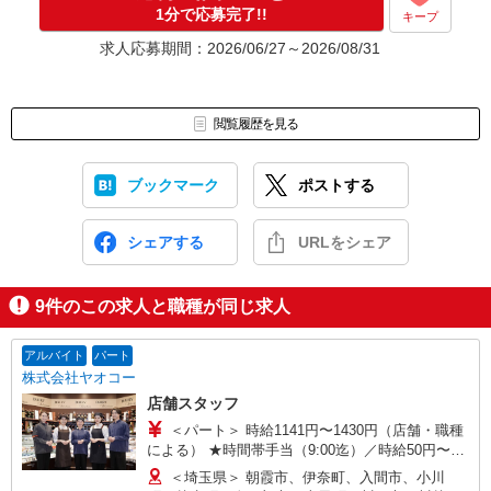
1分で応募完了!!
キープ
求人応募期間：2026/06/27～2026/08/31
閲覧履歴を見る
ブックマーク
ポストする
シェアする
URLをシェア
9
件のこの求人と職種が同じ求人
アルバイト
パート
株式会社ヤオコー
店舗スタッフ
＜パート＞ 時給1141円〜1430円（店舗・職種
による） ★時間帯手当（9:00迄）／時給50円〜
200円UP（店舗による）
＜埼玉県＞ 朝霞市、伊奈町、入間市、小川
（16:00以降）／時給50円〜250円UP（店舗・時間