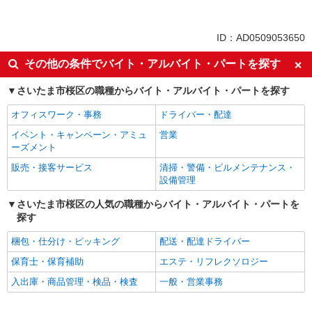
アルバイト
同じ特徴から中浦和駅の求人を探す
ID：AD0509053650
未経験歓迎
高校生OK
その他の条件でバイト・アルバイト・パートを探す
フリーター歓迎
週2～3日勤務OK
さいたま市桜区の職種からバイト・アルバイト・パートを探す
短時間勤務（1日4h以内）OK
扶養内勤務OK
オフィスワーク・事務
ドライバー・配達
副業・WワークOK
交通費支給
イベント・キャンペーン・アミュ
営業
社会保険あり
社員登用あり
ーズメント
同じ職種から求人を探す
販売・接客サービス
清掃・警備・ビルメンテナンス・
設備管理
販売・接客サービス
さいたま市桜区の人気の職種からバイト・アルバイト・パートを
コンビニ・スーパー
探す
同じ特徴から求人を探す
梱包・仕分け・ピッキング
配送・配達ドライバー
未経験歓迎
高校生OK
保育士・保育補助
エステ・リフレクソロジー
週2～3日勤務OK
短時間勤務（1日4h以内）OK
入出庫・商品管理・検品・検査
一般・営業事務
扶養内勤務OK
副業・WワークOK