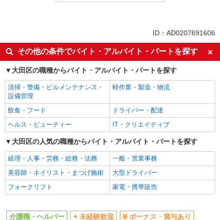
正社員
同じ特徴から梅屋敷(東京)駅の求人を探す
ID：AD0207691606
未経験歓迎
ボーナス・賞与あり
その他の条件でバイト・アルバイト・パートを探す
昇給あり
土日祝休み
大田区の職種からバイト・アルバイト・パートを探す
交通費支給
社会保険あり
清掃・警備・ビルメンテナンス・
軽作業・製造・物流
同じ職種から求人を探す
設備管理
医療・介護・福祉
飲食・フード
ドライバー・配達
介護職・ヘルパー
ヘルス・ビューティー
IT・クリエイティブ
同じ特徴から求人を探す
大田区の人気の職種からバイト・アルバイト・パートを探す
未経験歓迎
経理・人事・労務・総務・法務
ボーナス・賞与あり
一般・営業事務
土日祝休み
美容師・ネイリスト・まつげ施術
交通費支給
大型ドライバー
社会保険あり
フォークリフト
家電・携帯販売
介護職・ヘルパー
未経験歓迎
ボーナス・賞与あり