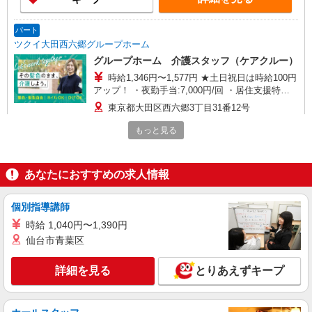
パート
ツクイ大田西六郷グループホーム
グループホーム 介護スタッフ（ケアクルー）
時給1,346円〜1,577円 ★土日祝日は時給100円
アップ！ ・夜勤手当:7,000円/回 ・居住支援特別
手当:120円/時間含む ※給与幅は資格・経験等によ
東京都大田区西六郷3丁目31番12号
る
もっと見る
詳細を見る
キープ
パート
あなたにおすすめの求人情報
ツクイ大田中馬込（デイサービス）
デイサービス 介護スタッフ（ケアクルー）
個別指導講師
時給1,367円〜1,577円 ★土日祝日は時給100円
時給 1,040円〜1,390円
アップ！ ・居住支援特別手当:120円/時間含む ※
仙台市青葉区
給与幅は資格・経験等による
東京都大田区中馬込3-17-19
詳細を見る
とりあえずキープ
詳細を見る
キープ
パート