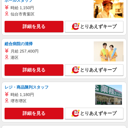
ホールスタッフ
ツクイ大田多摩川グループホーム
時給 1,150円
グループホーム 介護スタッフ（ケアクルー）
仙台市青葉区
夜勤専従
時給1,346円〜1,577円 ★土日祝日は時給100円
詳細を見る
とりあえずキープ
アップ！ ・夜勤手当:7,000円/回 ・居住支援特別
手当:120円/時間含む ※給与幅は資格・経験等によ
東京都大田区多摩川一丁目34番5号
る
総合病院の清掃
詳細を見る
キープ
月給 257,400円
港区
正社員
そんぽの家 大森西/9010aa1
詳細を見る
とりあえずキープ
介護スタッフ
【介護福祉士】 月給：312,300円 年収例：413
万円〜 ※職務手当、特別職務手当、特別地域手
レジ・商品陳列スタッフ
当、（東京都）居住支援特別手当、働きがい向上
東京都大田区大森西7丁目6番30号
時給 1,180円
手当、働きがい向上手当、特別夜勤手当、日祝手
堺市堺区
当（月平均2回分）、夜勤手当（月平均2回分）
詳細を見る
キープ
等、毎月平均的に支払われる手当を含みます。 ◎
深夜勤手当別途支給：4,000円/回（月平均3回） ◎
詳細を見る
とりあえずキープ
残業時は別途時間外手当支給（超過1分〜） ◎居
正社員
住支援特別手当は勤続5年目までの方はさらに1万
そんぽの家 東六郷/1019aa1
円支給（再入社は除く） ◎賞与 基本給2.08ヶ月