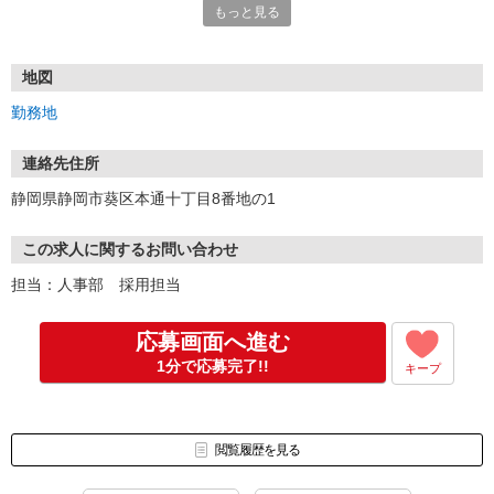
もっと見る
【選考フロー】※一部異なる場合がございます
☆ご応募・受付
地図
↓
勤務地
☆採用担当者よりTEL・メール等にて面接日程等のご連絡（2日以
内）
※土・日のご応募は翌週に順次ご対応させていただきます
連絡先住所
↓
静岡県静岡市葵区本通十丁目8番地の1
☆個人面接（1回）
・履歴書をご提出いただきます。
・接客サービスとなりますので人柄重視の採用です！緊張されると
この求人に関するお問い合わせ
思いますが、お互いに硬くならずお話しましょう！
担当：人事部 採用担当
↓
☆内定（面接後、1週間以内に合否通知）
↓
応募画面へ進む
☆入社（入社日要相談）
1分で応募完了!!
キープ
★各支店では毎月、転職者向けにWEB説明会を実施しています。
「応募する前に話を聞いてみたい」、「もっと詳しい話を聞いてみ
たい」方などオンラインで気軽に参加可能です。
閲覧履歴を見る
詳しくはこちらよりご覧ください
https://forms.gle/TeYX56LwSQYbmA7Q6