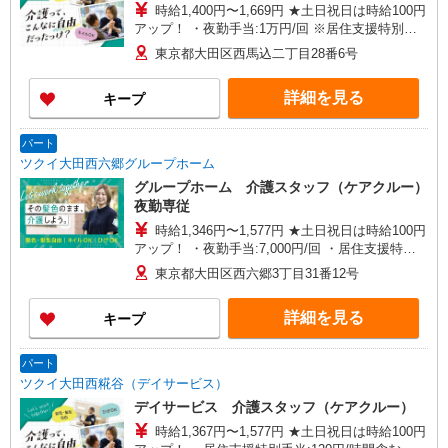
時給1,400円〜1,669円 ★土日祝日は時給100円
アップ！ ・夜勤手当:1万円/回 ※居住支援特別手
当:120円/時給含む ※給与幅は資格・経験等による
東京都大田区西馬込二丁目28番6号
詳細を見る
キープ
パート
ツクイ大田西六郷グループホーム
グループホーム 介護スタッフ（ケアクルー）
夜勤専従
時給1,346円〜1,577円 ★土日祝日は時給100円
アップ！ ・夜勤手当:7,000円/回 ・居住支援特別
手当:120円/時間含む ※給与幅は資格・経験等によ
東京都大田区西六郷3丁目31番12号
る
詳細を見る
キープ
パート
ツクイ大田西糀谷（デイサービス）
デイサービス 介護スタッフ（ケアクルー）
時給1,367円〜1,577円 ★土日祝日は時給100円