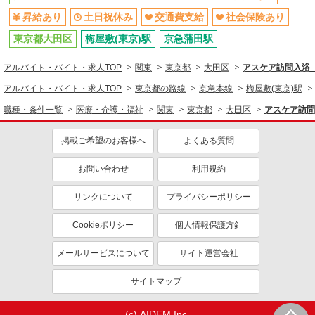
昇給あり
土日祝休み
交通費支給
社会保険あり
東京都大田区
梅屋敷(東京)駅
京急蒲田駅
アルバイト・バイト・求人TOP
関東
東京都
大田区
アスケア訪問入浴
アルバイト・バイト・求人TOP
東京都の路線
京急本線
梅屋敷(東京)駅
職種・条件一覧
医療・介護・福祉
関東
東京都
大田区
アスケア訪問
掲載ご希望のお客様へ
よくある質問
お問い合わせ
利用規約
リンクについて
プライバシーポリシー
Cookieポリシー
個人情報保護方針
メールサービスについて
サイト運営会社
サイトマップ
(c) AIDEM Inc.