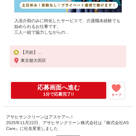
入浴介助のみに特化したサービスで、介護職未経験でも
始められるお仕事です。
三人一組で協力しながらの...
【月給】
285,000円〜
東京都大田区
【別途支給】
・交通費支給（30,000円上限/月）
・家族手当（子供1名につき5,000円）
応募画面へ進む
・資格手当（介護福祉士：計20,000円UP）
・昇給（評価に応じて毎年4月に実施）
1分で応募完了!!
キープ
・賞与（夏・冬の年2回）
・残業代全額支給
・退職金制度あり
アサヒサンクリーンはアスケアへ！
・キャリアステップ年収モデル（参考値）
2025年11月22日、アサヒサンクリーン株式会社は『株式会社AS
一般職（平均勤続年数5年）390万円
Care』に社名変更しました
事業所長（平均勤続年数10年 2〜3年で所長になる