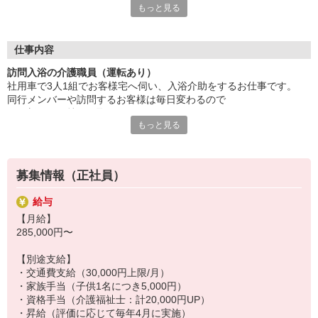
人もいます！）500万円
もっと見る
創業50年以上、全国300か所以上の事業所、
ブロック長（平均勤続年数13年）650万円
従業員数3,700名の安定企業ならではのサポート体制
エリア長（平均勤続年数17年）720万円
＼＼無資格・未経験・ブランクOK！／／
仕事内容
・約7割の社員が未経験からスタート！
訪問入浴の介護職員（運転あり）
・アルバイト、パートから正社員を目指す方もぜひ！
社用車で3人1組でお客様宅へ伺い、入浴介助をするお仕事です。
・3人1組で動くため、安心のフォローし合える体制！
同行メンバーや訪問するお客様は毎日変わるので
・夜勤なし、日勤のみ、希望休制度あり！
日々新鮮な気持ちで取り組めます。
・「お風呂」の介助に限定した仕事内容で始めやすい！
もっと見る
・20代〜30代のスタッフ活躍中！
<具体的には>
・軽量浴槽など各機材の搬入・組立
・お客様の浴槽への移動のサポート
募集情報（正社員）
・スタッフ3人での入浴介助
・機材の洗浄・搬出
給与
【月給】
＜スタッフの負担軽減を第一に考えています！＞
285,000円〜
・浴槽設備の軽量化やマルチ担架シートでスタッフの身体的負担の
軽減
【別途支給】
（カーボンプラスチック素材の導入により12kg（23kg→11kg）の軽
・交通費支給（30,000円上限/月）
量化に成功しました。）
・家族手当（子供1名につき5,000円）
・電子カルテの導入などで作業負担を軽減
・資格手当（介護福祉士：計20,000円UP）
・昇給（評価に応じて毎年4月に実施）