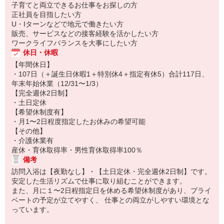
子育てと両立できるお仕事をお探しの方
正社員を目指したい方
U・Iターンなどで地元で働きたい方
販売、サービスなどの接客経験を活かしたい方
ワークライフバランスを大事にしたい方
休日・休暇
【年間休日】
・107日（＋誕生日休暇1＋特別休4＋指定有休5）合計117日、
年末年始休業（12/31〜1/3）
【完全週休2日制】
・土日定休
【希望休制度有】
・月1〜2日程度指定したお休みの希望可能
【その他】
・介護休業有
産休・育休取得率・男性育休取得率100％
備考
訪問入浴は【夜勤なし】・【土日定休・完全週休2日制】です。
安定した生活リズムで仕事に取り組むことができます。
また、月に１〜2日程指定日を休める希望休制度があり、プライ
ベートの予定が立てやすく、 仕事との両立がしやすい環境とな
っています。