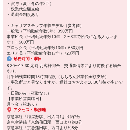
・賞与（夏・冬の年2回）
【一日の流れ（1例）】
・残業代全額支給
8:30 出社：各事業所へ出社後、朝礼・準備を行い事業所出発
・退職金制度あり
午前のサービス提供：1件サービス提供ごと移動をはさみます
12:00 休憩（1時間）
・キャリアステップ年収モデル（参考値）
午後のサービス提供
一般職（平均勤続年数5年）390万円
17:00 帰社（※道のり等によって変動あり）：使用した備品の片づ
事業所長（平均勤続年数10年 2〜3年で所長になる人もいま
け・補充等
す！）500万円
17:30〜18:30頃 退社
ブロック長（平均勤続年数13年）650万円
エリア長（平均勤続年数17年）720万円
・20〜30代活躍中（平均年齢34歳）
勤務時間・曜日
8:30〜17:30 定時 お客様都合、交通事情等により前後する場合
あり。
月平均残業時間15時間程度（もちろん残業代全額支給）
・事業所ごと異なりますが、退社はおおよそ18:30前後が多いで
す。
・日勤のみ（夜勤なし）
【事業所営業曜日】
月〜金（祝あり）
アクセス・勤務地
京急本線「梅屋敷駅」出入口1より約7分
京急空港線「京急蒲田駅」西口より約8分
京急本線「京急蒲田駅」西口より約8分