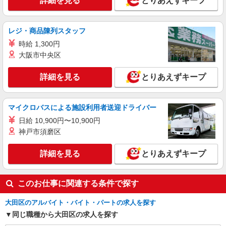
詳細を見る
とりあえずキープ
詳細を見る
キープ
平均的に支払われる手当を含みます。 ※居住支援
特別手当は勤続5年目までの方はさらに1万円支給
（再入社は除く） ◎賞与：基本給2.08ヶ月分/年支
アルバイト
パート
レジ・商品陳列スタッフ
給 ◎残業時は別途時間外手当支給（超過1分〜）
SOMPOケア 大田 訪問介護/3136cc2
時給 1,300円
登録ヘルパー
大阪市中央区
★（東京都）居住支援特別手当対象求人 【介
護福祉士】 時給1,800円 ◎週20時間以上勤務（社
詳細を見る
とりあえずキープ
保加入者）の場合は時給1,850円 ＊日曜祝日：時
東京都大田区西蒲田6丁目36-11 西蒲田NSビ
給2,100円〜 【実務者研修・初任者研修（ヘルパ
ル 5階
ー1級・2級）】 時給1,720円 ◎週20時間以上勤務
（社保加入者）の場合は時給1,770円 ＊日曜祝
マイクロバスによる施設利用者送迎ドライバー
詳細を見る
キープ
日：時給2,020円〜 ◎身体介助、生活援助が同時
日給 10,900円〜10,900円
給 ◎キャンセル手当：職務時給の60％支給 ※居
神戸市須磨区
住支援特別手当は勤続5年目までの方はさらに時給
＋50円（再入社者は除く）
詳細を見る
とりあえずキープ
このお仕事に関連する条件で探す
大田区のアルバイト・バイト・パートの求人を探す
同じ職種から大田区の求人を探す