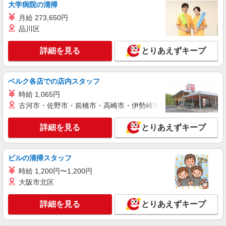
大学病院の清掃
介護スタッフ
分/年支給
月給 273,650円
【介護福祉士】 月給：342,300円 年収例：454
品川区
万円〜 ※職務手当、特別職務手当、特別地域手
当、（東京都）居住支援特別手当、働きがい向上
東京都大田区東六郷1丁目19-1
手当、特別夜勤手当、日祝手当（月平均2回分）、
詳細を見る
とりあえずキープ
夜勤手当（月平均5回分）等、毎月平均的に支払わ
詳細を見る
キープ
れる手当を含みます。 ※居住支援特別手当は勤続
5年目までの方はさらに1万円支給（再入社は除
ベルク各店での店内スタッフ
く） ◎賞与：基本給2.08ヶ月分/年支給 ◎残業時
正社員
は別途時間外手当支給（超過1分〜）
時給 1,065円
SOMPOケア 大田 訪問介護/3136ca1
古河市・佐野市・前橋市・高崎市・伊勢崎市・太田市・館林市・
介護スタッフ
【実務者研修】 月給：230,000円 年収例：320
詳細を見る
とりあえずキープ
万円〜 【初任者研修】 月給：220,300円 年収例：
305万円〜 ※職務手当、（東京都）居住支援特別
東京都大田区西蒲田6丁目36-11 西蒲田NSビ
手当、働きがい向上手当、日祝手当（月平均2回
ル 5階
分）等、毎月平均的に支払われる手当を含みま
ビルの清掃スタッフ
す。 ■深夜勤手当別途支給：4,000円/回 ◎残業時
時給 1,200円〜1,200円
詳細を見る
キープ
は別途時間外手当支給（超過1分〜） ◎居住支援
大阪市北区
特別手当は勤続5年目までの方はさらに1万円支給
（再入社は除く） ◎賞与 基本給2.08ヶ月分/年支
正社員
給
詳細を見る
とりあえずキープ
SOMPOケア ラヴィーレ多摩川/5014aa1
介護スタッフ