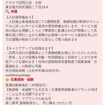
アスケア訪問入浴 大田
東京都大田区蒲田二丁目19-8
待遇
【入社後研修あり】
・入社後は各地域支店にて1週間程度、基礎知識の取得やマニュ
アルに沿ったサービス提供の実技研修を行います。サービス提
供の流れを理解したうえで事業所に配属されOJT研修として先
輩社員に同行しながら実際のお客様へのサービス提供を学ぶの
で介護職が初めての方でも安心して取り組めます
【キャリアアップも目指せます】
・訪問入浴の介護職員として業務経験を積んでいただいたのち
「所長」などの役職を年齢・性別関係なく目指すことができ年
収アップも望めます！社内の資格取得支援制度で国家資格「介
護福祉士」の取得も可能
年次有給休暇（入社半年後10日付与）
asahikangokaigo
応募資格・経験
普通自動車免許（AT限定可）
【無資格・未経験でも大丈夫！介護業界経験者のブランクOK】
＜こんな方も活躍できます！＞
主婦（夫）でブランクのある方
第二新卒,資格取得をし、手に職をつけたい方