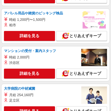
当、（東京都）居住支援特別手当、働きがい向上
東京都大田区西糀谷3丁目32-2
手当、特別夜勤手当、日祝手当（月平均2回分）、
夜勤手当（月平均5回分）等、毎月平均的に支払わ
詳細を見る
アパレル用品や雑貨のピッキング検品
キープ
れる手当を含みます。 ※居住支援特別手当は勤続
5年目までの方はさらに1万円支給（再入社は除
時給 1,200円〜1,500円
く） ◎賞与：基本給2.08ヶ月分/年支給 ◎残業時
正社員
柏市
は別途時間外手当支給（超過1分〜）
SOMPOケア ラヴィーレ羽田/5015aa1
介護スタッフ
詳細を見る
とりあえずキープ
【介護福祉士】 月給：342,300円 年収例：454
万円〜 ※職務手当、特別職務手当、特別地域手
当、（東京都）居住支援特別手当、働きがい向上
マンションの受付・案内スタッフ
東京都大田区東糀谷5-19-18
手当、働きがい向上手当、特別夜勤手当、日祝手
時給 2,000円
当（月平均2回分）、夜勤手当（月平均5回分）
詳細を見る
渋谷区
キープ
等、毎月平均的に支払われる手当を含みます。 ※
居住支援特別手当は勤続5年目までの方はさらに1
万円支給（再入社は除く） ◎賞与：基本給2.08ヶ
詳細を見る
とりあえずキープ
正社員
月分/年支給 ◎残業時は別途時間外手当支給（超過
そんぽの家 東六郷/1019aa1
1分〜）
介護スタッフ
大学病院の中材滅菌
【実務者研修】 月給：269,500円 年収例：364
月給 254,160円
万円〜 【初任者研修・無資格】 月給：259,800円
年収例：351万円〜 ※職務手当、（東京都）居住
足立区
東京都大田区東六郷1丁目19-1
支援特別手当、働きがい向上手当、日祝手当（月
平均2回分）、夜勤手当（月平均5回分）等、毎月