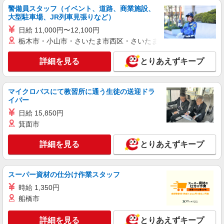
【介護福祉士】 月給：342,300円 年収例：454
警備員スタッフ（イベント、道路、商業施設、
万円〜 ※職務手当、特別職務手当、特別地域手
大型駐車場、JR列車見張りなど）
当、（東京都）居住支援特別手当、働きがい向上
東京都大田区多摩川2-13-22
日給 11,000円〜12,100円
手当、働きがい向上手当、特別夜勤手当、日祝手
栃木市・小山市・さいたま市西区・さいたま市岩槻区・久喜市・
当（月平均2回分）、夜勤手当（月平均5回分）
詳細を見る
キープ
等、毎月平均的に支払われる手当を含みます。 ※
居住支援特別手当は勤続5年目までの方はさらに1
詳細を見る
とりあえずキープ
万円支給（再入社は除く） ◎賞与：基本給2.08ヶ
正社員
月分/年支給 ◎残業時は別途時間外手当支給（超過
SOMPOケア ラヴィーレ多摩川/5014aa1
1分〜）
マイクロバスにて教習所に通う生徒の送迎ドラ
介護スタッフ
イバー
【実務者研修】 月給：269,500円 年収例：364
日給 15,850円
万円〜 【初任者研修・無資格】 月給：259,800円
箕面市
年収例：351万円〜 ※職務手当、（東京都）居住
東京都大田区多摩川2-13-22
支援特別手当、日祝手当（月平均2回分）、夜勤手
当（月平均5回分）等、毎月平均的に支払われる手
詳細を見る
とりあえずキープ
詳細を見る
キープ
当を含みます。 ※居住支援特別手当は勤続5年目
までの方はさらに1万円支給（再入社は除く） ◎
賞与：基本給2.08ヶ月分/年支給 ◎残業時は別途時
正社員
スーパー資材の仕分け作業スタッフ
間外手当支給（超過1分〜）
そんぽの家 大鳥居/1018aa1
時給 1,350円
介護スタッフ
船橋市
【介護福祉士】 月給：342,300円 年収例：454
万円〜 ※職務手当、特別職務手当、特別地域手
詳細を見る
とりあえずキープ