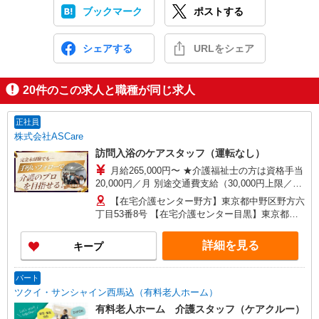
ブックマーク
ポストする
シェアする
URLをシェア
20
件のこの求人と職種が同じ求人
正社員
株式会社ASCare
訪問入浴のケアスタッフ（運転なし）
月給265,000円〜 ★介護福祉士の方は資格手当
20,000円／月 別途交通費支給（30,000円上限／
月） 別途残業手当（月平均残業時間15時間）残業
【在宅介護センター野方】東京都中野区野方六
代全額支給
丁目53番8号 【在宅介護センター目黒】東京都目
黒区中根一丁目9番7号 都立大川井ビル101号室
【在宅介護センター小岩】東京都江戸川区西小岩
詳細を見る
キープ
四丁目14-6 メゾン司1階1F号室 【在宅介護セン
ター西東京】東京都西東京市西原町一丁目4-6 サ
ンハイツ101号室 【在宅介護センター石神井】東
パート
京都練馬区石神井町三丁目18-4 ユービル102号
ツクイ・サンシャイン西馬込（有料老人ホーム）
【在宅介護センター大田】東京都大田区蒲田二丁
有料老人ホーム 介護スタッフ（ケアクルー）
目19-8