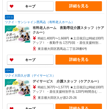
詳細を見る
キープ
パート
ツクイ・サンシャイン西馬込（有料老人ホーム）
有料老人ホーム 夜勤専従介護スタッフ（ケア
クルー）
時給1,400円〜1,669円 ★土日祝日は時給100円
アップ！ ・夜勤手当:1万円/回 ・居住支援特別手
当:120円/時給含む ※給与幅は資格・経験等による
東京都大田区西馬込二丁目28番6号
詳細を見る
キープ
パート
ツクイ大田久が原（デイサービス）
デイサービス 介護スタッフ（ケアクルー）
時給1,367円〜1,577円 ★土日祝日は時給100円
アップ！ ・居住支援特別手当:120円/時間含む ※
給与幅は資格・経験等による
東京都大田区久が原2-25-26
詳細を見る
キープ