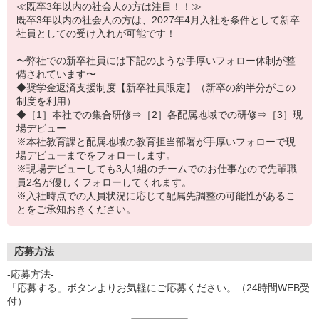
≪既卒3年以内の社会人の方は注目！！≫
既卒3年以内の社会人の方は、2027年4月入社を条件として新卒
社員としての受け入れが可能です！
〜弊社での新卒社員には下記のような手厚いフォロー体制が整
備されています〜
◆奨学金返済支援制度【新卒社員限定】（新卒の約半分がこの
制度を利用）
◆［1］本社での集合研修⇒［2］各配属地域での研修⇒［3］現
場デビュー
※本社教育課と配属地域の教育担当部署が手厚いフォローで現
場デビューまでをフォローします。
※現場デビューしても3人1組のチームでのお仕事なので先輩職
員2名が優しくフォローしてくれます。
※入社時点での人員状況に応じて配属先調整の可能性があるこ
とをご承知おきください。
応募方法
-応募方法-
「応募する」ボタンよりお気軽にご応募ください。（24時間WEB受
付）
1〜2日以内に、お電話またはメールにて折り返しご連絡致します。