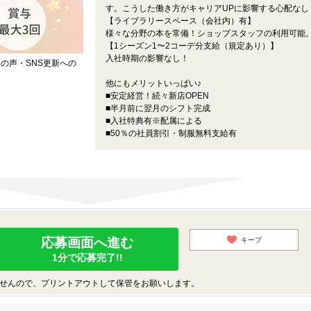
す。こうした働き方がキャリアUPに影響する心配なし
【ライブラリースペース（会社内）有】
様々な分野の本を常備！ショップスタッフの利用可能
【1シーズン1〜2コーデ分支給（規定あり）】
入社時期の影響なし！
の声・SNS更新への
他にもメリットいっぱい♪
■安定経営！続々新店OPEN
■半月前に翌月のシフト完成
■入社特典有※配属による
■50％の社員割引・制服無料支給有
応募画面へ進む
キープ
1分で応募完了!!
せんので、プリントアウトして保管をお願いします。