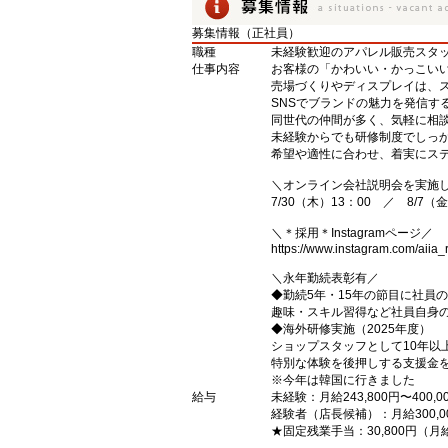
募集情報（正社員）
職種
未経験歓迎のアパレル販売スタ
仕事内容
お客様の「かわいい・かっこい
売場づくりやディスプレイは、
SNSでブランドの魅力を発信す
同世代の仲間が多く、気軽に相
未経験からでも研修制度でしっ
希望や適性に合わせ、着実にステ
＼オンライン会社説明会を実施
7/30（木）13：00 ／ 8/7（金
＼＊採用＊Instagramページ／
https://www.instagram.com/aiia_r
＼永年勤続表彰有／
◆勤続5年・15年の節目に社員
趣味・スキル習得など社員自身
◆海外研修実施（2025年度）
ショップスタッフとして10年以
特別な体験を後押しする支援金
※今年は韓国に行きました
給与
未経験：月給243,800円〜400,0
経験者（店長候補）：月給300,0
★固定残業手当：30,800円（