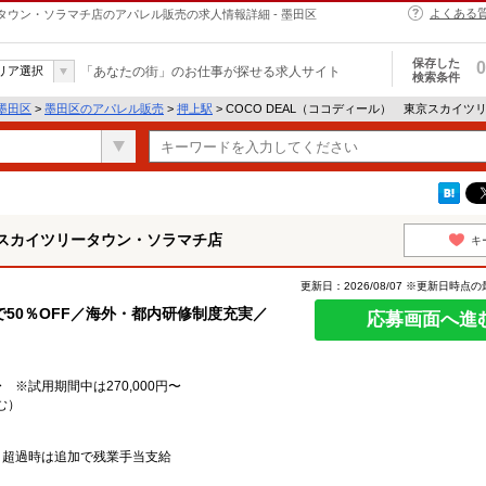
よくある
ータウン・ソラマチ店のアパレル販売の求人情報詳細 - 墨田区
保存した
0
リア選択
「あなたの街」のお仕事が探せる求人サイト
検索条件
墨田区
>
墨田区のアパレル販売
>
押上駅
> COCO DEAL（ココディール） 東京スカイ
東京スカイツリータウン・ソラマチ店
キ
更新日：2026/08/07 ※更新日時点
50％OFF／海外・都内研修制度充実／
応募画面へ進
 ※試用期間中は270,000円〜
む）
、超過時は追加で残業手当支給