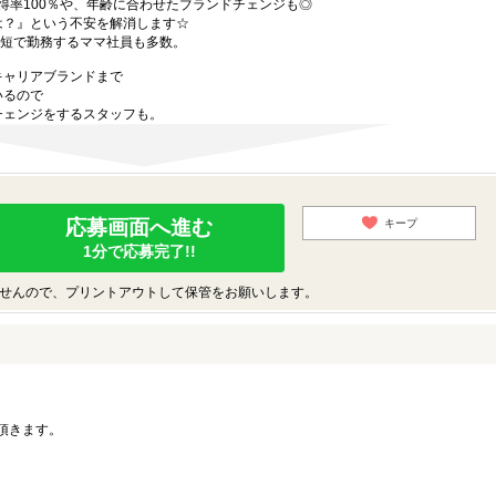
得率100％や、年齢に合わせたブランドチェンジも◎
は？』という不安を解消します☆
時短で勤務するママ社員も多数。
キャリアブランドまで
いるので
チェンジをするスタッフも。
応募画面へ進む
キープ
1分で応募完了!!
せんので、プリントアウトして保管をお願いします。
。
頂きます。