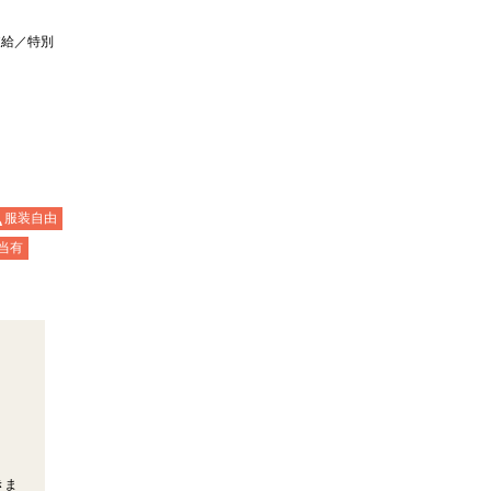
支給／特別
服装自由
当有
きま