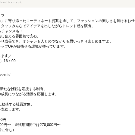
ッフ
い」に寄り添ったコーディネート提案を通して、ファッションの楽しさを届けるお仕
スタッフみんなでアイデアを出しながらトレンド感を演出。
るチャンスも！
談し合える雰囲気で安心。
かり成長でき、オシャレも人とのつながりも思いっきり楽しめますよ。
ップUPが目指せる環境が整っています。
します／
）16：00
ecruit/
の新たな挑戦を応援する制有。
の成長につながる活動を応援します。
上勤務する社員対象。
を支給します。
00円
00円〜 ※試用期間中は270,000円〜
月給に含む）