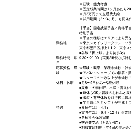
※経験・能力考慮
※固定残業時間は1ヶ月あたり2
※月3万円まで交通費支給
※試用期間（2〜3ヶ月）も同条
【手当】固定残業手当／資格手
特別手当
※手当の種類はエリアにより異
勤務地
≪東京スカイツリータウン・ソ
東京都墨田区押上1-1-2 東京
■各線「押上駅」より徒歩3分
勤務時間・曜
9:30〜21:00（実働8時間/交替制
日
応募資格・経
未経験・既卒・業種未経験・社
験
★アパレルショップでの接客・
★スタッフの半数以上が未経験
休日・休暇
■月8〜9日休み+各種休暇
■夏季・冬季休暇、出産・育児
★連休もOK／普段のお休みと
★出産・育児休暇を取得後に職
★半月前に翌月シフトが完成！
待遇
■昇給年1回（4月）
■賞与年2回（6月・12月）※
■各種社会保険完備
■交通費支給（月3万円迄）
■制服支給制度（年4回の展示会