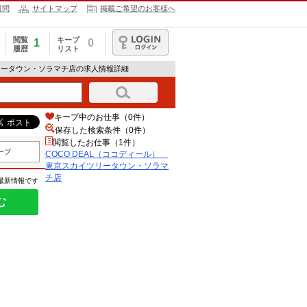
質問
サイトマップ
掲載ご希望のお客様へ
閲覧
キープ
1
0
履歴
リスト
ログイン
ツリータウン・ソラマチ店の求人情報詳細
キープ中のお仕事（0件）
保存した検索条件（
0
件）
閲覧したお仕事（1件）
ープ
COCO DEAL（ココディール）
東京スカイツリータウン・ソラマ
チ店
の最新情報です
む