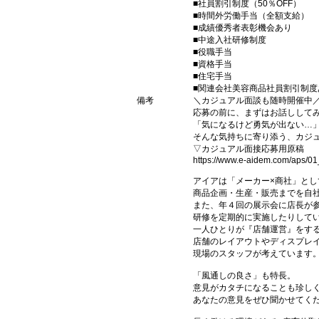
■社員割引制度（50％OFF）
■時間外労働手当（全額支給）
■成績優秀者表彰機会あり
■中途入社研修制度
■役職手当
■資格手当
■住宅手当
■関連会社美容商品社員割引制度
備考
＼カジュアル面談も随時開催中
応募の前に、まずはお話しして
「気になるけど勇気が出ない…
そんな気持ちに寄り添う、カジュ
▽カジュアル面接応募用原稿
https://www.e-aidem.com/aps/0
アイアは「メーカー×商社」とし
商品企画・生産・販売までを自
また、年４回の展示会に店長が
研修を定期的に実施したりして
一人ひとりが『店舗運営』をす
店舗のレイアウトやディスプレイ
現場のスタッフが考えています
「風通しの良さ」も特長。
意見がカタチになることも珍し
あなたの意見をぜひ聞かせてくだ