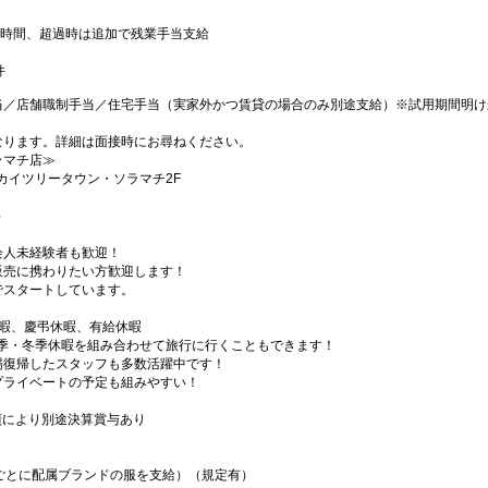
0時間、超過時は追加で残業手当支給
件
当／店舗職制手当／住宅手当（実家外かつ賃貸の場合のみ別途支給）※試用期間明け
なります。詳細は面接時にお尋ねください。
ラマチ店≫
スカイツリータウン・ソラマチ2F
）
会人未経験者も歓迎！
販売に携わりたい方歓迎します！
でスタートしています。
休暇、慶弔休暇、有給休暇
夏季・冬季休暇を組み合わせて旅行に行くこともできます！
場復帰したスタッフも多数活躍中です！
プライベートの予定も組みやすい！
業績により別途決算賞与あり
ごとに配属ブランドの服を支給）（規定有）