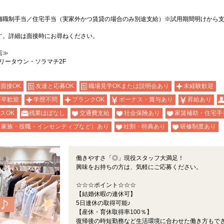
舗職制手当／住宅手当（実家外かつ賃貸の場合のみ別途支給）※試用期間明けから
す。詳細は面接時にお尋ねください。
店≫
ツリータウン・ソラマチ2F
b面接OK
友達と応募OK
職場見学OKまたは説明会あり
未経験歓迎
新卒歓迎
学歴不問
ブランクOK
ボーナス・賞与あり
昇給あり
スOK
残業ほぼなし
交通費支給
社会保険あり
家賃補助・住宅手
（家族・役職・インセンティブなど）あり
社割・特典あり
研修制度あり
働きやすさ「◎」現役スタッフ大満足！
興味をお持ちの方は、気軽にご応募ください。
☆☆☆ポイント☆☆☆
【結婚休暇の連休可】
5日連休の取得可能♪
【産休・育休取得率100％】
復帰後の時短勤務など生活環境に合わせた働き方もで