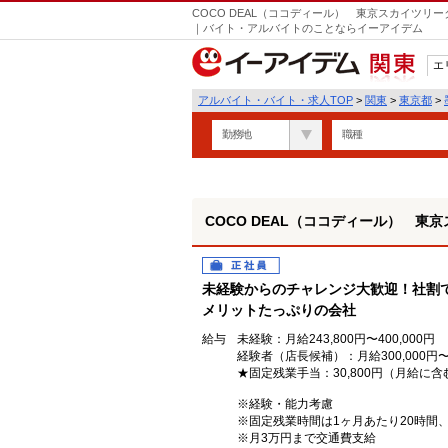
COCO DEAL（ココディール） 東京スカイツリ
｜バイト・アルバイトのことならイーアイデム
エ
関東
アルバイト・バイト・求人TOP
>
関東
>
東京都
>
勤務地
職種
COCO DEAL（ココディール） 
正社員
未経験からのチャレンジ大歓迎！社割で
メリットたっぷりの会社
給与
未経験：月給243,800円〜400,000円
経験者（店長候補）：月給300,000円〜
★固定残業手当：30,800円（月給に含
※経験・能力考慮
※固定残業時間は1ヶ月あたり20時間
※月3万円まで交通費支給