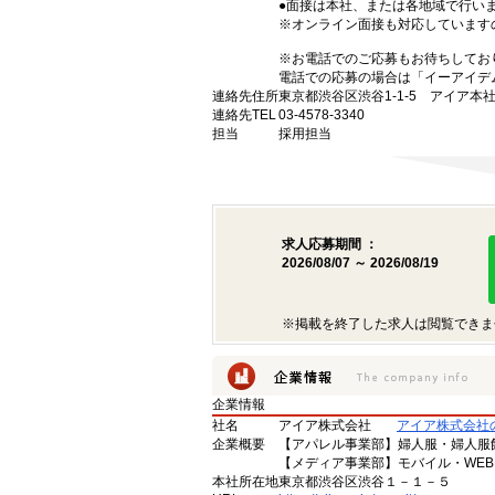
●面接は本社、または各地域で行い
※オンライン面接も対応しています
※お電話でのご応募もお待ちしてお
電話での応募の場合は「イーアイデ
連絡先住所
東京都渋谷区渋谷1-1-5 アイア本
連絡先TEL
03-4578-3340
担当
採用担当
求人応募期間 ：
2026/08/07 ～ 2026/08/19
※掲載を終了した求人は閲覧できま
企業情報
社名
アイア株式会社
アイア株式会社
企業概要
【アパレル事業部】婦人服・婦人服飾雑貨の
【メディア事業部】モバイル・WE
本社所在地
東京都渋谷区渋谷１－１－５