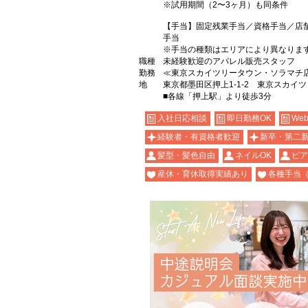
※試用期間（2〜3ヶ月）も同条件
【手当】固定残業手当／資格手当／店
手当
※手当の種類はエリアにより異なりま
職種
未経験歓迎のアパレル販売スタッフ
勤務
≪東京スカイツリータウン・ソラマチ
地
東京都墨田区押上1-1-2 東京スカイ
■各線「押上駅」より徒歩3分
入社日応相談
即日勤務OK
We
経験者・有資格者歓迎
新卒・第二
髪型・髪色自由
ネイルOK
ピア
産休・育休取得実績あり
各種手当