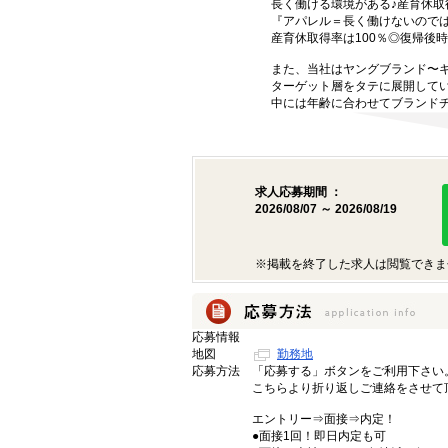
長く働ける環境がある♪産育休取
『アパレル＝長く働けないので
産育休取得率は100％◎復帰後
また、当社はヤングブランド〜
ターゲット層をタテに展開して
中には年齢に合わせてブランド
求人応募期間 ：
2026/08/07 ～ 2026/08/19
※掲載を終了した求人は閲覧できま
応募情報
地図
勤務地
応募方法
「応募する」ボタンをご利用下さい
こちらより折り返しご連絡をさせて
エントリー⇒面接⇒内定！
●面接1回！即日内定も可