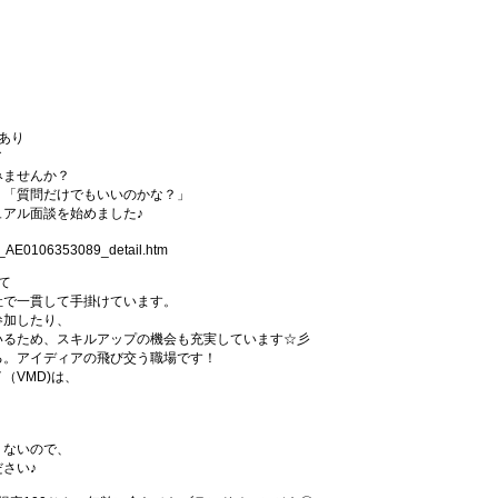
あり
／
みませんか？
」「質問だけでもいいのかな？」
アル面談を始めました♪
1_AE0106353089_detail.htm
て
社で一貫して手掛けています。
参加したり、
いるため、スキルアップの機会も充実しています☆彡
る。アイディアの飛び交う職場です！
（VMD)は、
。
くないので、
さい♪