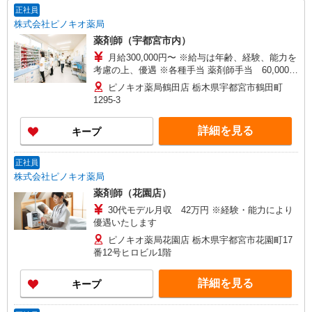
正社員
株式会社ピノキオ薬局
薬剤師（宇都宮市内）
月給300,000円〜 ※給与は年齢、経験、能力を
考慮の上、優遇 ※各種手当 薬剤師手当 60,000
円/月 認定薬剤師手当 5,000円/月 漢方薬・生薬
ピノキオ薬局鶴田店 栃木県宇都宮市鶴田町
認定薬剤師 取得時6万円 更新2万5千円 小児薬
1295-3
物療法認定薬剤師 取得時7万円 更新2万5千円
実務実習指導薬剤師手当 2,000円/月 調剤報酬請
詳細を見る
キープ
求士手当 2,000円/月 携帯当番手当 10,000円/週
在宅担当手当 10,000円/月 単身独身者住宅手当
35,000円〜50,000円＊社内規定有
正社員
株式会社ピノキオ薬局
薬剤師（花園店）
30代モデル月収 42万円 ※経験・能力により
優遇いたします
ピノキオ薬局花園店 栃木県宇都宮市花園町17
番12号ヒロビル1階
詳細を見る
キープ