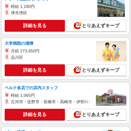
場所】
時給 1,180円
堺市堺区
詳細を見る
キープ
詳細を見る
とりあえずキープ
職業紹介
ドラッグストア（栃木県宇都宮市）【アイデムエージェント薬剤師】
薬剤師（職業紹介）
大学病院の清掃
月給300,000円〜600,000円
月給 273,650円
栃木県宇都宮市 【変更の範囲：会社の定める
品川区
場所】
詳細を見る
とりあえずキープ
詳細を見る
キープ
パート
職業紹介
ベルク各店での店内スタッフ
調剤薬局（栃木県宇都宮市）【アイデムエージェント薬剤師】
時給 1,065円
薬剤師（職業紹介）
古河市・佐野市・前橋市・高崎市・伊勢崎市・太田市・館林市・
※経験等考慮いたします。
栃木県宇都宮市 【変更の範囲：会社の定める
詳細を見る
とりあえずキープ
場所】