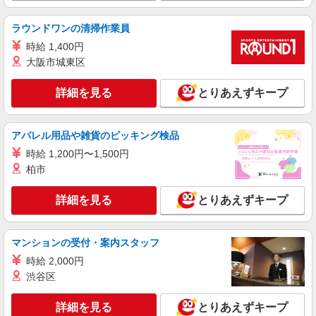
職業紹介
ラウンドワンの清掃作業員
調剤薬局（栃木県宇都宮市）【アイデムエージェント薬剤師】
薬剤師（職業紹介）
時給 1,400円
大阪市城東区
※経験等考慮いたします。
栃木県宇都宮市 【変更の範囲：会社の定める
詳細を見る
場所】
とりあえずキープ
詳細を見る
キープ
アパレル用品や雑貨のピッキング検品
時給 1,200円〜1,500円
アルバイト
パート
職業紹介
柏市
調剤薬局（栃木県宇都宮市）【アイデムエージェント薬剤師】
（JOB023825）
薬剤師（職業紹介）
詳細を見る
とりあえずキープ
時給：2000〜2200円
栃木県宇都宮市（調剤薬局）
マンションの受付・案内スタッフ
時給 2,000円
詳細を見る
キープ
渋谷区
職業紹介
詳細を見る
とりあえずキープ
調剤薬局（栃木県宇都宮市）【アイデムエージェント薬剤師】