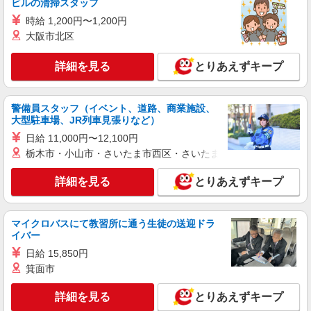
詳細を見る
キープ
ビルの清掃スタッフ
時給 1,200円〜1,200円
職業紹介
大阪市北区
調剤薬局（栃木県宇都宮市）【アイデムエージェント薬剤師】
薬剤師（職業紹介）
詳細を見る
とりあえずキープ
※経験等考慮いたします。
栃木県宇都宮市 【変更の範囲：会社の定める
警備員スタッフ（イベント、道路、商業施設、
場所】
大型駐車場、JR列車見張りなど）
日給 11,000円〜12,100円
詳細を見る
キープ
栃木市・小山市・さいたま市西区・さいたま市岩槻区・久喜市・
パート
正社員
職業紹介
詳細を見る
とりあえずキープ
調剤薬局（栃木県宇都宮市）【アイデムエージェント薬剤師】
（JOB059597）
薬剤師（職業紹介）
マイクロバスにて教習所に通う生徒の送迎ドラ
■正社員 500〜700万円 月収：41.6〜58万円 ■
イバー
パート 時給：2500円以上 ※経験考慮します
日給 15,850円
栃木県宇都宮市（調剤薬局）
箕面市
詳細を見る
キープ
詳細を見る
とりあえずキープ