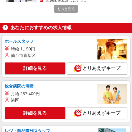
※経験等考慮いたします。
もっと見る
栃木県宇都宮市 【変更の範囲：会社の定める
場所】
あなたにおすすめの求人情報
詳細を見る
キープ
ホールスタッフ
職業紹介
調剤薬局（栃木県宇都宮市）【アイデムエージェント薬剤師】
時給 1,150円
薬剤師（職業紹介）
仙台市青葉区
※経験等考慮いたします。
詳細を見る
とりあえずキープ
栃木県宇都宮市 【変更の範囲：会社の定める
場所】
総合病院の清掃
詳細を見る
キープ
月給 257,400円
港区
職業紹介
調剤薬局（栃木県宇都宮市）【アイデムエージェント薬剤師】
詳細を見る
とりあえずキープ
薬剤師（職業紹介）
※経験等考慮いたします。
栃木県宇都宮市 【変更の範囲：会社の定める
レジ・商品陳列スタッフ