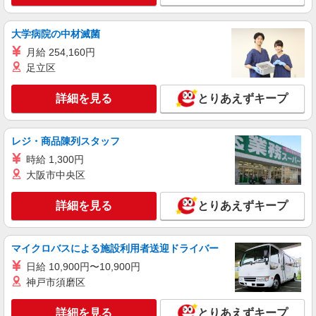
薬剤師（職業紹介）
※経験等考慮いたします。
大学病院の中材滅菌
栃木県宇都宮市 【変更の範囲：会社の定める
月給 254,160円
場所】
足立区
詳細を見る
キープ
詳細を見る
とりあえずキープ
職業紹介
調剤薬局（栃木県宇都宮市）【アイデムエージェント薬剤師】
レジ・商品陳列スタッフ
薬剤師（職業紹介）
時給 1,300円
※経験等考慮いたします。
大阪市中央区
栃木県宇都宮市 【変更の範囲：会社の定める
場所】
詳細を見る
とりあえずキープ
詳細を見る
キープ
マイクロバスによる施設利用者送迎ドライバー
日給 10,900円〜10,900円
職業紹介
調剤薬局（栃木県宇都宮市）【アイデムエージェント薬剤師】
神戸市須磨区
薬剤師（職業紹介）
詳細を見る
とりあえずキープ
※経験等考慮いたします。