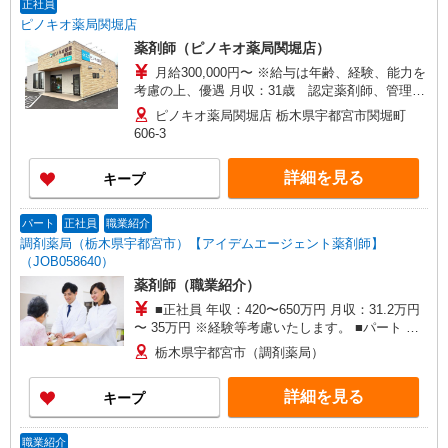
正社員
ピノキオ薬局関堀店
薬剤師（ピノキオ薬局関堀店）
月給300,000円〜 ※給与は年齢、経験、能力を
考慮の上、優遇 月収：31歳 認定薬剤師、管理
者 550万円 ※各種手当 薬剤師手当 60,000円/月
ピノキオ薬局関堀店 栃木県宇都宮市関堀町
認定薬剤師手当 5,000円/月 漢方薬・生薬認定薬
606-3
剤師 取得時6万円 更新2万5千円 小児薬物療法
認定薬剤師 取得時7万円 更新2万5千円 実務実
詳細を見る
キープ
習指導薬剤師手当 2,000円/月 調剤報酬請求士手
当 2,000円/月 携帯当番手当 10,000円/週 在宅
担当手当 10,000円/月 単身独身者住宅手当35,000
パート
正社員
職業紹介
円〜50,000円＊社内規定有
調剤薬局（栃木県宇都宮市）【アイデムエージェント薬剤師】
（JOB058640）
薬剤師（職業紹介）
■正社員 年収：420〜650万円 月収：31.2万円
〜 35万円 ※経験等考慮いたします。 ■パート 時
給：2000円〜
栃木県宇都宮市（調剤薬局）
詳細を見る
キープ
職業紹介