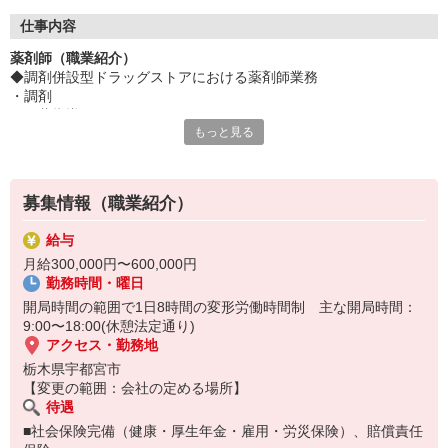
仕事内容
薬剤師（職業紹介）
◆調剤併設型ドラッグストアにおける薬剤師業務
・調剤
・服薬指導
もっと見る
・医薬品販売
【営業時間】
ドラッグストア⇒月〜日9:00〜23:00 調剤⇒月〜金 9:00〜〜19:00
土 9:00〜15:00 日 休業
募集情報（職業紹介）
給与
月給300,000円〜600,000円
勤務時間・曜日
開局時間の範囲で1日8時間の変形労働時間制 主な開局時間：
9:00〜18:00(休憩法定通り)
アクセス・勤務地
栃木県宇都宮市
【変更の範囲：会社の定める場所】
待遇
■社会保険完備（健康・厚生年金・雇用・労災保険）、賠償責任