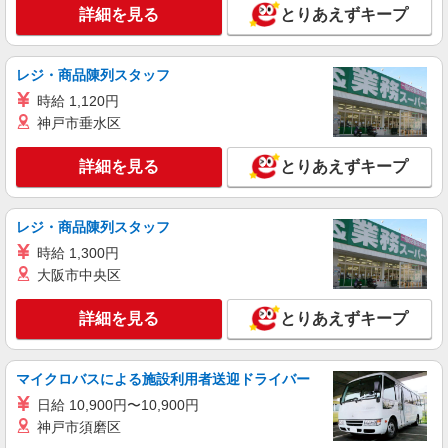
詳細を見る
とりあえずキープ
(薬剤師/3年目目安)※経験等考慮いたします。
群馬県伊勢崎市 【変更の範囲：会社の定める
場所】
レジ・商品陳列スタッフ
時給 1,120円
詳細を見る
キープ
神戸市垂水区
職業紹介
詳細を見る
とりあえずキープ
調剤薬局（群馬県伊勢崎市）【アイデムエージェント薬剤師】
薬剤師（職業紹介）
※経験等考慮いたします。
レジ・商品陳列スタッフ
群馬県伊勢崎市 【変更の範囲：会社の定める
時給 1,300円
場所】
大阪市中央区
詳細を見る
キープ
詳細を見る
とりあえずキープ
マイクロバスによる施設利用者送迎ドライバー
日給 10,900円〜10,900円
神戸市須磨区