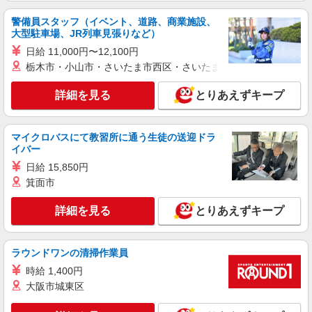
パート
正社員
職業紹介
調剤薬局（群馬県伊勢崎市）【アイデムエージェント薬剤師】
警備員スタッフ（イベント、道路、商業施設、
（JOB058024）
大型駐車場、JR列車見張りなど）
薬剤師（職業紹介)
日給 11,000円〜12,100円
■正社員 年俸：500万円〜650万円 月給：
栃木市・小山市・さいたま市西区・さいたま市岩槻区・久喜市・
294,000円〜 ※経験考慮します ■パート 時給
2000円〜
詳細を見る
とりあえずキープ
群馬県伊勢崎市（調剤薬局）
詳細を見る
キープ
マイクロバスにて教習所に通う生徒の送迎ドラ
イバー
職業紹介
日給 15,850円
調剤薬局（群馬県伊勢崎市）【アイデムエージェント薬剤師】
箕面市
薬剤師（職業紹介）
※経験等考慮いたします。
詳細を見る
とりあえずキープ
群馬県伊勢崎市 【変更の範囲：会社の定める
場所】
ラウンドワンの清掃作業員
詳細を見る
キープ
時給 1,400円
大阪市城東区
職業紹介
調剤薬局（群馬県伊勢崎市）【アイデムエージェント薬剤師】