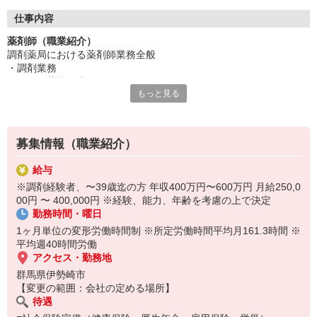
仕事内容
薬剤師（職業紹介）
調剤薬局における薬剤師業務全般
・調剤業務
・一般医薬品販売
もっと見る
・薬歴作成、服薬指導
・薬品の仕入、在庫管理
・医療機関連携
・在宅訪問等
募集情報（職業紹介）
【営業時間】
月〜金 9:00〜18:00 土 9:00〜12:00
給与
※調剤経験者、〜39歳迄の方 年収400万円〜600万円 月給250,0
00円 〜 400,000円 ※経験、能力、年齢を考慮の上で決定
勤務時間・曜日
1ヶ月単位の変形労働時間制 ※所定労働時間平均月161.3時間 ※
平均週40時間労働
アクセス・勤務地
群馬県伊勢崎市
【変更の範囲：会社の定める場所】
待遇