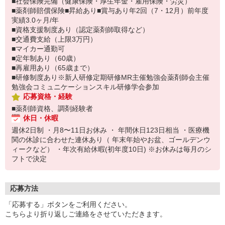
■社会保険完備（健康保険・厚生年金・雇用保険・労災）
■薬剤師賠償保険■昇給あり■賞与あり年2回（7・12月）前年度
実績3.0ヶ月/年
■資格支援制度あり（認定薬剤師取得など）
■交通費支給（上限3万円）
■マイカー通勤可
■定年制あり（60歳）
■再雇用あり（65歳まで）
■研修制度あり※新人研修定期研修MR主催勉強会薬剤師会主催
勉強会コミュニケーションスキル研修学会参加
応募資格・経験
■薬剤師資格、調剤経験者
休日・休暇
週休2日制 ・月8〜11日お休み ・ 年間休日123日相当 ・医療機
関の休診に合わせた連休あり（ 年末年始やお盆、ゴールデンウ
ィークなど） ・年次有給休暇(初年度10日) ※お休みは毎月のシ
フトで決定
応募方法
「応募する」ボタンをご利用ください。
こちらより折り返しご連絡をさせていただきます。