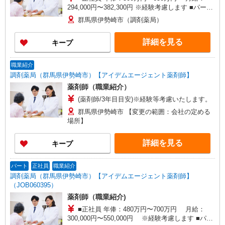
294,000円〜382,300円 ※経験考慮します ■パート
2000円以上
群馬県伊勢崎市（調剤薬局）
詳細を見る
キープ
職業紹介
調剤薬局（群馬県伊勢崎市）【アイデムエージェント薬剤師】
薬剤師（職業紹介）
(薬剤師/3年目目安)※経験等考慮いたします。
群馬県伊勢崎市 【変更の範囲：会社の定める
場所】
詳細を見る
キープ
パート
正社員
職業紹介
調剤薬局（群馬県伊勢崎市）【アイデムエージェント薬剤師】
（JOB060395）
薬剤師（職業紹介)
■正社員 年俸：480万円〜700万円 月給：
300,000円〜550,000円 ※経験考慮します ■パー