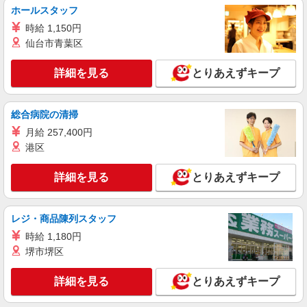
ホールスタッフ
詳細を見る
キープ
時給 1,150円
仙台市青葉区
職業紹介
調剤薬局（群馬県伊勢崎市）【アイデムエージェント薬剤師】
詳細を見る
とりあえずキープ
薬剤師（職業紹介）
※経験等考慮いたします。
群馬県伊勢崎市 【変更の範囲：会社の定める
総合病院の清掃
場所】
月給 257,400円
港区
詳細を見る
キープ
詳細を見る
とりあえずキープ
パート
正社員
職業紹介
調剤薬局（群馬県伊勢崎市）【アイデムエージェント薬剤師】
（JOB059004）
レジ・商品陳列スタッフ
薬剤師（職業紹介)
時給 1,180円
■正社員 年俸：500万円〜650万円 月給：
堺市堺区
380,000円〜450,000円 ※経験考慮します ■パー
ト 時給：2000円〜
群馬県伊勢崎市（調剤薬局）
詳細を見る
とりあえずキープ
詳細を見る
キープ