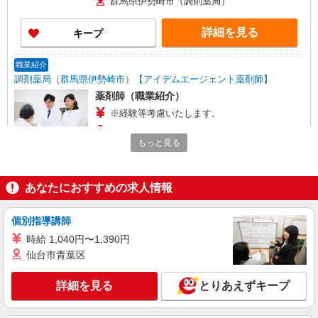
群馬県伊勢崎市（調剤薬局）
詳細を見る
キープ
職業紹介
調剤薬局（群馬県伊勢崎市）【アイデムエージェント薬剤師】
薬剤師（職業紹介）
※経験等考慮いたします。
群馬県伊勢崎市 【変更の範囲：会社の定める
もっと見る
場所】
詳細を見る
キープ
あなたにおすすめの求人情報
パート
正社員
職業紹介
個別指導講師
調剤薬局（群馬県伊勢崎市）【アイデムエージェント薬剤師】
（JOB058027）
時給 1,040円〜1,390円
薬剤師（職業紹介)
仙台市青葉区
■正社員 年俸：500万円〜650万円 月給：
294,000円〜 ※経験考慮します ■パート 時給：
詳細を見る
とりあえずキープ
2000円以上
群馬県伊勢崎市（調剤薬局）