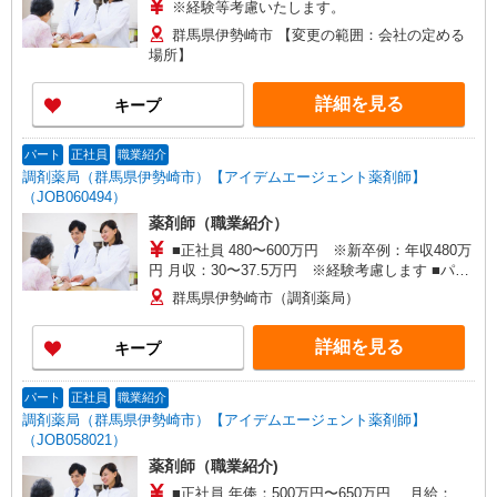
※経験等考慮いたします。
群馬県伊勢崎市 【変更の範囲：会社の定める
場所】
詳細を見る
キープ
パート
正社員
職業紹介
調剤薬局（群馬県伊勢崎市）【アイデムエージェント薬剤師】
（JOB060494）
薬剤師（職業紹介）
■正社員 480〜600万円 ※新卒例：年収480万
円 月収：30〜37.5万円 ※経験考慮します ■パー
ト 時給：2000〜2500円
群馬県伊勢崎市（調剤薬局）
詳細を見る
キープ
パート
正社員
職業紹介
調剤薬局（群馬県伊勢崎市）【アイデムエージェント薬剤師】
（JOB058021）
薬剤師（職業紹介)
■正社員 年俸：500万円〜650万円 月給：