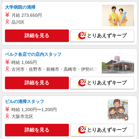
大学病院の清掃
職業紹介
月給 273,650円
調剤薬局（群馬県伊勢崎市）【アイデムエージェント薬剤師】
品川区
薬剤師（職業紹介）
※経験等考慮いたします。
詳細を見る
とりあえずキープ
群馬県伊勢崎市 【変更の範囲：会社の定める
場所】
ベルク各店での店内スタッフ
詳細を見る
キープ
時給 1,065円
古河市・佐野市・前橋市・高崎市・伊勢崎市・太田市・館林市・
パート
正社員
職業紹介
調剤薬局（群馬県伊勢崎市）【アイデムエージェント薬剤師】
詳細を見る
とりあえずキープ
（JOB060494）
薬剤師（職業紹介)
■正社員 年俸：500万円〜700万円 月給：
ビルの清掃スタッフ
300,000円〜550,000円 ※経験考慮します ■パー
時給 1,200円〜1,200円
ト 時給：2,000〜2,500円 ※経験考慮します
群馬県伊勢崎市（調剤薬局）
大阪市北区
詳細を見る
キープ
詳細を見る
とりあえずキープ