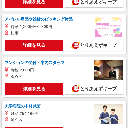
詳細を見る
とりあえずキープ
薬剤師（職業紹介）
(薬剤師/3年目目安)※経験等考慮いたします。
アパレル用品や雑貨のピッキング検品
群馬県伊勢崎市 【変更の範囲：会社の定める
場所】
時給 1,200円〜1,500円
柏市
詳細を見る
キープ
詳細を見る
とりあえずキープ
パート
正社員
職業紹介
調剤薬局（群馬県伊勢崎市）【アイデムエージェント薬剤師】
マンションの受付・案内スタッフ
（JOB017959）
薬剤師（職業紹介)
時給 2,000円
渋谷区
■正社員 年俸：460万円〜650万円 月給：
270,000円〜380,000円 ※経験考慮します ■パート
時給：2,000〜2,500円 ※経験考慮します
詳細を見る
群馬県伊勢崎市（調剤薬局）
とりあえずキープ
詳細を見る
キープ
大学病院の中材滅菌
月給 254,160円
職業紹介
足立区
調剤薬局（群馬県伊勢崎市）【アイデムエージェント薬剤師】
薬剤師（職業紹介）