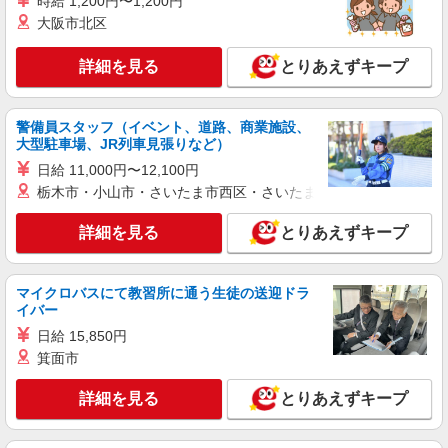
時給 1,200円〜1,200円
大阪市北区
詳細を見る
とりあえずキープ
警備員スタッフ（イベント、道路、商業施設、
大型駐車場、JR列車見張りなど）
日給 11,000円〜12,100円
栃木市・小山市・さいたま市西区・さいたま市岩槻区・久喜市・
詳細を見る
とりあえずキープ
マイクロバスにて教習所に通う生徒の送迎ドラ
イバー
日給 15,850円
箕面市
詳細を見る
とりあえずキープ