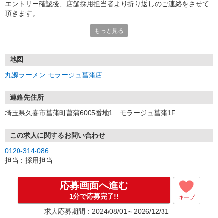
エントリー確認後、店舗採用担当者より折り返しのご連絡をさせて
頂きます。
もっと見る
＜お電話の場合＞
お電話でのご応募・お問合せもお待ちしております。
仕事や待遇のこと等、気になる点やご質問がございましたらお気軽
にどうぞ。
地図
丸源ラーメン モラージュ菖蒲店
【個人情報の取扱いについて】
ご応募にあたってご提供頂いた個人情報は、「採用選考時の判断」
「応募者の方へのご連絡」「採用後の人事・労務業務における使
連絡先住所
用」の目的のためにのみ利用致します。
埼玉県久喜市菖蒲町菖蒲6005番地1 モラージュ菖蒲1F
この求人に関するお問い合わせ
0120-314-086
担当：採用担当
応募画面へ進む
1分で応募完了!!
キープ
求人応募期間：2024/08/01～2026/12/31