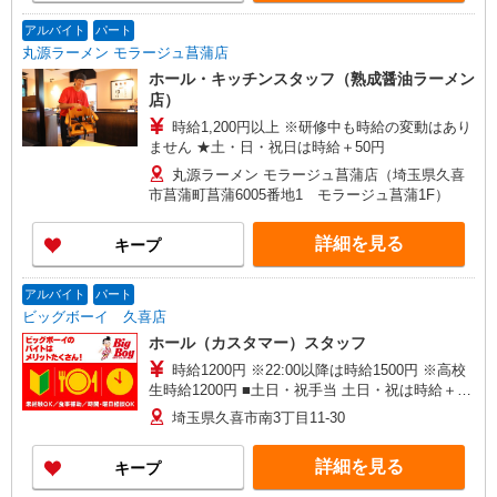
アルバイト
パート
丸源ラーメン モラージュ菖蒲店
ホール・キッチンスタッフ（熟成醤油ラーメン
店）
時給1,200円以上 ※研修中も時給の変動はあり
ません ★土・日・祝日は時給＋50円
丸源ラーメン モラージュ菖蒲店（埼玉県久喜
市菖蒲町菖蒲6005番地1 モラージュ菖蒲1F）
詳細を見る
キープ
アルバイト
パート
ビッグボーイ 久喜店
ホール（カスタマー）スタッフ
時給1200円 ※22:00以降は時給1500円 ※高校
生時給1200円 ■土日・祝手当 土日・祝は時給＋50
円 ※高校生は学校からの許可が必要な場合、通学
埼玉県久喜市南3丁目11-30
中の学校からの許可証が必要となります。
詳細を見る
キープ