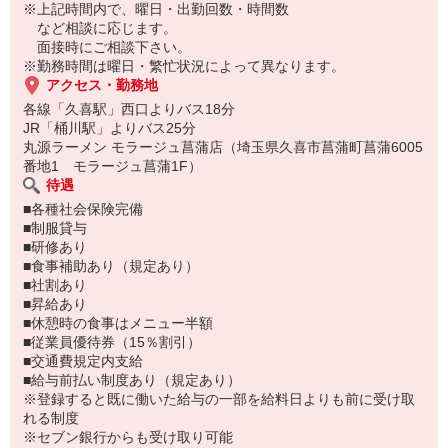
※上記時間内で、曜日・出勤回数・時間数
『丸源ラーメン』について
など相談に応じます。
年齢問わず、多くのお客様に愛されるラーメン店。
面接時にご相談下さい。
こだわりの本格的なラーメンを提供する『丸源ラーメン』。
※勤務時間は曜日・繁忙状況によって異なります。
提供している＜肉そば＞は、当店の看板メニューで多くの方に愛さ
アクセス・勤務地
れています。
各線「久喜駅」西口よりバス18分
お座敷・カウンター・テーブル席を用意している店内は、人数・用
JR「桶川駅」よりバス25分
途に応じて利用できる仕様となっており、シングル・カップル・フ
丸源ラーメン モラージュ菖蒲店（埼玉県久喜市菖蒲町菖蒲6005
ァミリー層、幅広い客層をお迎えできる体制が万全です。
番地1 モラージュ菖蒲1F）
待遇
シニア活躍中
■各種社会保険完備
■制服貸与
■研修あり
■食事補助あり（規定あり）
■社割あり
■昇給あり
■休憩時の食事はメニュー半額
■従業員優待券（15％割引）
■交通費規定内支給
■給与前払い制度あり（規定あり）
※登録すると既に働いた給与の一部を給料日よりも前に受け取
れる制度
※セブン銀行からも受け取り可能