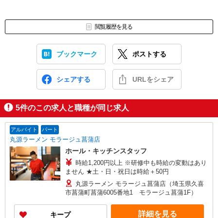
閲覧履歴を見る
ブックマーク
ポストする
シェアする
URLをシェア
5
件のこの求人と職種が同じ求人
アルバイト
パート
丸源ラーメン モラージュ菖蒲店
ホール・キッチンスタッフ
時給1,200円以上 ※研修中も時給の変動はあり
ません ★土・日・祝日は時給＋50円
丸源ラーメン モラージュ菖蒲店（埼玉県久喜
市菖蒲町菖蒲6005番地1 モラージュ菖蒲1F）
詳細を見る
キープ