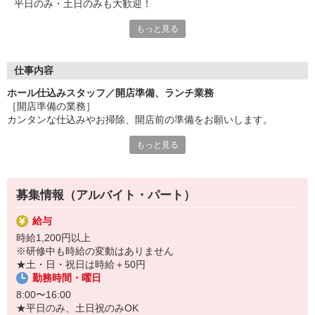
平日のみ・土日のみも大歓迎！
一人ひとりの生活スタイルに合わせてシフトを組みます。
もっと見る
家事や育児と両立する主婦や、スキマ時間を活用する学生さんが
活躍中です。
★「しっかり稼ぎたい」という方も歓迎！
仕事内容
開店準備＋ランチ帯の両方勤務も可能です。
ホール仕込みスタッフ／開店準備、ランチ業務
［開店準備の業務］
★「接客は苦手」という方も大丈夫！
カンタンな仕込みやお掃除、開店前の準備をお願いします。
接客のない開店準備、ランチ帯キッチンがオススメ◎
もっと見る
［ランチ帯の業務］
＼うれしい特権／
・ホール業務（接客、レジ、料理提供、片づけ、他）
お店のメニューが、半額で食べられる食事補助付き！
・キッチン業務（かんたんな調理補助、洗い場、他）
お得にお腹イッパイ美味しい食事が食べられます♪
※ホール・キッチン専任もOK
「食べることが大好き」、そんなあなたにピッタリの環境です☆
募集情報（アルバイト・パート）
※不安な方は接客なし・裏方限定もOK
給与
★開店準備＋ランチ帯の勤務、両方頑張りたい方も大歓迎！
時給1,200円以上
※研修中も時給の変動はありません
＜こんなメンバーが活躍しています＞
★土・日・祝日は時給＋50円
20代から60代まで、幅広い年代のスタッフが活躍中！
勤務時間・曜日
近年では外国人採用もスタートしており、中国・ベトナム・韓国・
ブラジル・ネパールなど、さまざまな国籍のスタッフがのびのび働
8:00〜16:00
いています◎
★平日のみ、土日祝のみOK