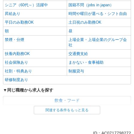
シニア（60代～）活躍中
国籍不問（jobs in japan）
昇給あり
時間や曜日が選べる・シフト自由
平日のみ勤務OK
土日祝のみ勤務OK
朝
昼
禁煙・分煙
上場企業・上場企業のグループ会
社
扶養内勤務OK
交通費支給
社会保険あり
まかない・食事補助
社割・特典あり
制服貸与
研修制度あり
同じ職種から求人を探す
飲食・フード
関連する条件をもっと見る
同じ特徴から求人を探す
未経験歓迎
高校生OK
大学生歓迎
ミドル（40代～）活躍中
ID：AC0717798272