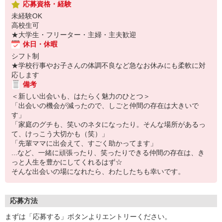
応募資格・経験
未経験OK
高校生可
★大学生・フリーター・主婦・主夫歓迎
休日・休暇
シフト制
★学校行事やお子さんの体調不良など急なお休みにも柔軟に対
応します
備考
＜新しい出会いも、はたらく魅力のひとつ＞
「出会いの機会が減ったので、しごと仲間の存在は大きいで
す」
「家庭のグチも、笑いのネタになったり。そんな場所があるっ
て、けっこう大切かも（笑）」
「先輩ママに出会えて、すごく助かってます」
...など、一緒に頑張ったり、笑ったりできる仲間の存在は、き
っと人生を豊かにしてくれるはず☆
そんな出会いの場になれたら、わたしたちも幸いです。
応募方法
まずは「応募する」ボタンよりエントリーください。