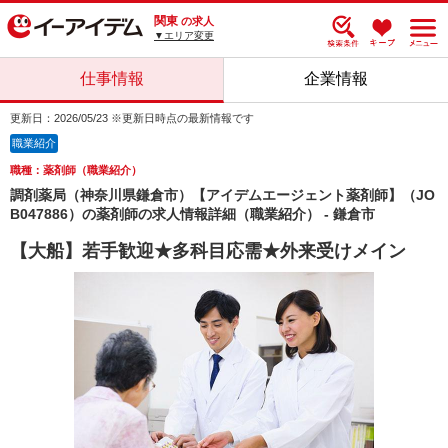
関東
の求人
▼エリア変更
仕事情報
企業情報
更新日：2026/05/23 ※更新日時点の最新情報です
職業紹介
職種：薬剤師（職業紹介）
調剤薬局（神奈川県鎌倉市）【アイデムエージェント薬剤師】（JO
B047886）の薬剤師の求人情報詳細（職業紹介） - 鎌倉市
【大船】若手歓迎★多科目応需★外来受けメイン