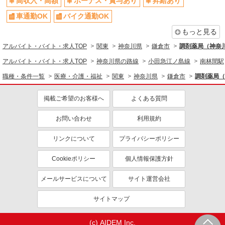
高収入・高額
ボーナス・賞与あり
昇給あり
車通勤OK
バイク通勤OK
もっと見る
アルバイト・バイト・求人TOP
関東
神奈川県
鎌倉市
調剤薬局（神奈川
アルバイト・バイト・求人TOP
神奈川県の路線
小田急江ノ島線
南林間駅
職種・条件一覧
医療・介護・福祉
関東
神奈川県
鎌倉市
調剤薬局（
掲載ご希望のお客様へ
よくある質問
お問い合わせ
利用規約
リンクについて
プライバシーポリシー
Cookieポリシー
個人情報保護方針
メールサービスについて
サイト運営会社
サイトマップ
(c) AIDEM Inc.