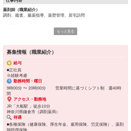
仕事内容
薬剤師（職業紹介）
調剤、鑑査、服薬指導、薬歴管理、居宅訪問
■営業時間：9：00〜20：00
もっと見る
■応需科目：内科、皮膚科心療内科等
■処方箋：150〜200枚／日
電子薬歴、ピッキング監査システム、散剤監査システム
募集情報（職業紹介）
給与
■正社員
※経験考慮
勤務時間・曜日
9時00分 〜 20時00分 営業時間に基づくシフト制 週40時
間
アクセス・勤務地
JR「大船駅 」徒歩10分
神奈川県鎌倉市（調剤薬局）
待遇
■各種保険（健康保険、厚生年金、雇用保険、労災保険）、薬剤
師賠償保険