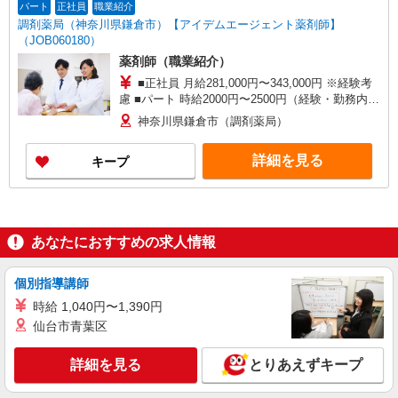
パート
正社員
職業紹介
調剤薬局（神奈川県鎌倉市）【アイデムエージェント薬剤師】
（JOB060180）
薬剤師（職業紹介）
■正社員 月給281,000円〜343,000円 ※経験考
慮 ■パート 時給2000円〜2500円（経験・勤務内容
考慮） ※週3〜4日以上出来る方
神奈川県鎌倉市（調剤薬局）
詳細を見る
キープ
あなたにおすすめの求人情報
個別指導講師
時給 1,040円〜1,390円
仙台市青葉区
詳細を見る
とりあえずキープ