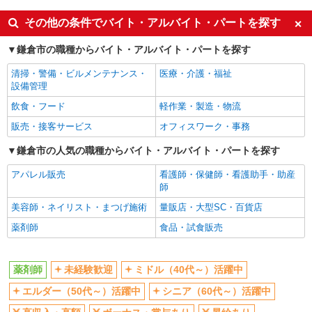
未経験歓迎
ミドル（40代～）活躍中
その他の条件でバイト・アルバイト・パートを探す
エルダー（50代～）活躍中
シニア（60代～）活躍中
鎌倉市の職種からバイト・アルバイト・パートを探す
高収入・高額
ボーナス・賞与あり
清掃・警備・ビルメンテナンス・
医療・介護・福祉
昇給あり
車通勤OK
設備管理
バイク通勤OK
交通費支給
飲食・フード
軽作業・製造・物流
社会保険あり
販売・接客サービス
オフィスワーク・事務
同じ職種から求人を探す
鎌倉市の人気の職種からバイト・アルバイト・パートを探す
医療・介護・福祉
アパレル販売
看護師・保健師・看護助手・助産
薬剤師
師
美容師・ネイリスト・まつげ施術
量販店・大型SC・百貨店
同じ特徴から求人を探す
薬剤師
食品・試食販売
未経験歓迎
ミドル（40代～）活躍中
ボーナス・賞与あり
車通勤OK
薬剤師
未経験歓迎
ミドル（40代～）活躍中
交通費支給
社会保険あり
エルダー（50代～）活躍中
シニア（60代～）活躍中