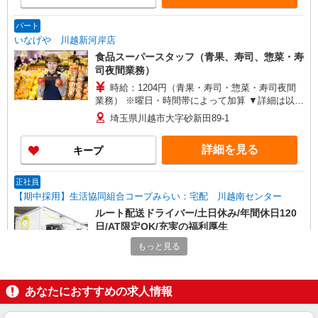
パート
いなげや 川越新河岸店
食品スーパースタッフ（青果、寿司、惣菜・寿
司夜間業務）
時給：1204円（青果・寿司・惣菜・寿司夜間
業務） ※曜日・時間帯によって加算 ▼詳細は以下
の通り 日・祝日／時給125円増 17:30〜18:00／時
埼玉県川越市大字砂新田89-1
給100円増 18:00以降／時給200円増 ★学生以外の
長期希望の方はパート対象です。 ★職種を限定し
詳細を見る
キープ
ての募集のため、勤務時間・曜日の項目をご確認
ください。
正社員
【期中採用】生活協同組合コープみらい：宅配 川越南センター
ルート配送ドライバー/土日休み/年間休日120
日/AT限定OK/充実の福利厚生
■35歳以上の方／月給24万1,700円〜 ■30歳以
もっと見る
上の方／月給23万8,700円〜 ■22歳以上の方／月給
23万700円〜 ■20歳〜21歳の方／月給21万700円〜
コープデリ 川越南センター（埼玉県川越市中
■19歳以下の方／月給20万8,700円〜 ※初任給は入
台1-7-19） ※配属先は、入職時期や各センターの
あなたにおすすめの求人情報
職（入社）時の年齢によって異なります ※別途、
人員状況を踏まえ本人の希望を考慮した上で、募
時間外手当あり（1分ごとに支給） 年収例 545万
集場所を含む自宅から通勤可能な範囲のセンター