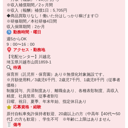
保育所にお子さまを迎えに行って帰宅
※収入補償期間／2ヶ月間
※収入（報酬）補償1日：5,705円
☆ココがPoint☆
◆商品買取りなし！働いた分はしっかり稼げます◎
・職場の近くに保育所（保育園、幼稚園、託児所）があるから、送
※研修期間／本社研修4日間
り迎えの時間の心配がいりません！
収入保障期間：2か月
・家事・夕食の支度なども余裕をもってできます！
勤務時間・曜日
週5からOK
9：00〜16：00
アクセス・勤務地
【宅配センター】川越北
埼玉県川越市山田1859-1
待遇
保育所（託児所・保育園）あり※無償化対象施設です。
※月額使用料／3歳児6千円、2歳児7千円、1歳児8千円（従事者
価格）
制服貸与、共済制度あり、離職金あり、各種表彰制度、高収入
精度、社員登用、従事者割引
日曜、祝日、夏季、年末年始、指定休日あり
応募資格・経験
原付自転車免許保持者歓迎、20歳以上の方（中高年【40代〜50
代】の方も歓迎）、学生不可 ※年齢に上限はありません
備考