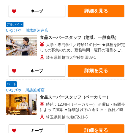
わせください！ ・月収（報酬）：20万円から ※
収入補償期間／2ヶ月間 ※収入（報酬）補償1日：
詳細を見る
キープ
5,705円 ◆商品買取りなし！働いた分はしっかり
稼げます◎ ※研修期間／本社研修4日間 収入保障
期間：2か月
アルバイト
いなげや 川越新河岸店
食品スーパースタッフ（惣菜、一般食品）
大学・専門学生／時給1141円〜 ★職種を限定
しての募集のため、勤務時間・曜日の項目をご確
認ください。
埼玉県川越市大字砂新田89-1
詳細を見る
キープ
パート
いなげや 川越旭町店
食品スーパースタッフ（ベーカリー）
時給：1204円（ベーカリー） ※曜日・時間帯
によって加算 ▼詳細は以下の通り 日・祝日／時給
125円増 17:00〜17:30／時給100円増 ★学生以外
埼玉県川越市旭町2-11-5
の長期希望の方はパート対象です。 ★職種を限定
しての募集のため、勤務時間・曜日の項目をご確
詳細を見る
キープ
認ください。