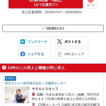
1分で応募完了!!
キープ
求人応募期間：2026/07/27～2026/08/31
閲覧履歴を見る
ブックマーク
ポストする
シェアする
URLをシェア
10
件のこの求人と職種が同じ求人
業務委託
埼玉ヤクルト販売株式会社／川越西センター
ヤクルトスタッフ
報酬／完全出来高制 ◎収入（報酬）30万円目
指せます ◎扶養の範囲を超えた高収入を目指す
方、転職希望の方、育休復帰をお悩みの方 初めて
【宅配センター】川越西 埼玉県川越市笠幡79-