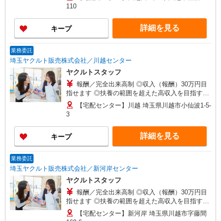
の方・少しでも不安のある方、お気軽にお問い合
110
わせください！ ・月収（報酬）：20万円から ※
収入補償期間／2ヶ月間 ※収入（報酬）補償1日：
詳細を見る
キープ
5,705円 ◆商品買取りなし！働いた分はしっかり
稼げます◎ ※研修期間／本社研修4日間 収入保障
期間：2か月
業務委託
埼玉ヤクルト販売株式会社／川越センター
ヤクルトスタッフ
報酬／完全出来高制 ◎収入（報酬）30万円目
指せます ◎扶養の範囲を超えた高収入を目指す
方、転職希望の方、育休復帰をお悩みの方 初めて
【宅配センター】川越 埼玉県川越市小仙波1-5-
の方・少しでも不安のある方、お気軽にお問い合
3
わせください！ ・月収（報酬）：20万円から ※
収入補償期間／2ヶ月間 ※収入（報酬）補償1日：
詳細を見る
キープ
5,705円 ◆商品買取りなし！働いた分はしっかり
稼げます◎ ※研修期間／本社研修4日間 収入保障
期間：2か月
業務委託
埼玉ヤクルト販売株式会社／新河岸センター
ヤクルトスタッフ
報酬／完全出来高制 ◎収入（報酬）30万円目
指せます ◎扶養の範囲を超えた高収入を目指す
方、転職希望の方、育休復帰をお悩みの方 初めて
【宅配センター】新河岸 埼玉県川越市字藤間
の方・少しでも不安のある方、お気軽にお問い合