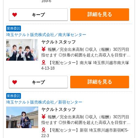
169-6
わせください！ ・月収（報酬）：20万円から ※
収入補償期間／2ヶ月間 ※収入（報酬）補償1日：
詳細を見る
キープ
5,705円 ◆商品買取りなし！働いた分はしっかり
稼げます◎ ※研修期間／本社研修4日間 収入保障
期間：2か月
業務委託
埼玉ヤクルト販売株式会社／南大塚センター
ヤクルトスタッフ
報酬／完全出来高制 ◎収入（報酬）30万円目
指せます ◎扶養の範囲を超えた高収入を目指す
方、転職希望の方、育休復帰をお悩みの方 初めて
【宅配センター】南大塚 埼玉県川越市南大塚
の方・少しでも不安のある方、お気軽にお問い合
4-13-18
わせください！ ・月収（報酬）：20万円から ※
収入補償期間／2ヶ月間 ※収入（報酬）補償1日：
詳細を見る
キープ
5,705円 ◆商品買取りなし！働いた分はしっかり
稼げます◎ ※研修期間／本社研修4日間 収入保障
期間：2か月
業務委託
埼玉ヤクルト販売株式会社／新宿センター
ヤクルトスタッフ
報酬／完全出来高制 ◎収入（報酬）30万円目
指せます ◎扶養の範囲を超えた高収入を目指す
方、転職希望の方、育休復帰をお悩みの方 初めて
【宅配センター】新宿 埼玉県川越市新宿町5-
の方・少しでも不安のある方、お気軽にお問い合
22-3