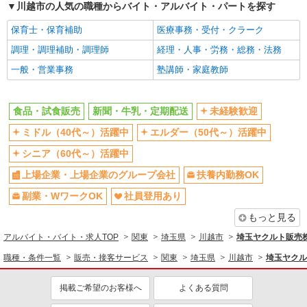
川越市の人気の職種からバイト・アルバイト・パートを探す
保育士・保育補助
医療事務・受付・クラーク
調理・調理補助・調理師
経理・人事・労務・総務・法務
一般・営業事務
塾講師・家庭教師
食品・試食販売
新聞・牛乳・定期配送
未経験歓迎
ミドル（40代～）活躍中
エルダー（50代～）活躍中
シニア（60代～）活躍中
上場企業・上場企業のグループ会社
扶養内勤務OK
副業・WワークOK
社員登用あり
もっと見る
アルバイト・バイト・求人TOP
関東
埼玉県
川越市
埼玉ヤクルト販売
職種・条件一覧
販売・接客サービス
関東
埼玉県
川越市
埼玉ヤクル
掲載ご希望のお客様へ
よくある質問