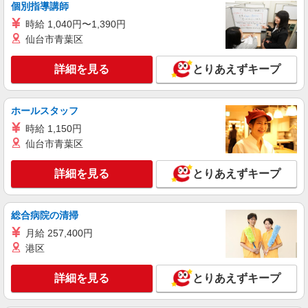
詳細を見る
キープ
円／35歳 リーダー職・子ども2人／月給295,700円
個別指導講師
から決定します。
450万円／35歳 担当職・子ども2人／月給247,100
時給 1,040円〜1,390円
円 405万円／25歳 担当職／月給237,700円 ※各種
正社員
仙台市青葉区
手当・賞与別途支給 平均残業時間 月20時間
くらづくり本舗 久保町本店
（2025年実績）
老舗和菓子店の店舗販売スタッフ
詳細を見る
とりあえずキープ
月給186,000円〜230,000円 ※経験・能力によ
る ※試用期間3ヶ月有(同条件)
■くらづくり本舗 久保町本店 埼玉県川越市久
ホールスタッフ
保町5番地3 ※当社は、 埼玉県に39店舗（川越
時給 1,150円
市、さいたま市、狭山市、坂戸市、志木市、所沢
仙台市青葉区
市、ふじみ野市、朝霞市、東松山市、三芳町、入
詳細を見る
キープ
間市、飯能市、富士見市、和光市、嵐山町、川口
市）、 東京都に2店舗（大田区、板橋区） の店舗
詳細を見る
とりあえずキープ
があります。 状況によっては、店舗間異動もござ
いますので、その際は事前に相談に応じます。
総合病院の清掃
月給 257,400円
港区
詳細を見る
とりあえずキープ