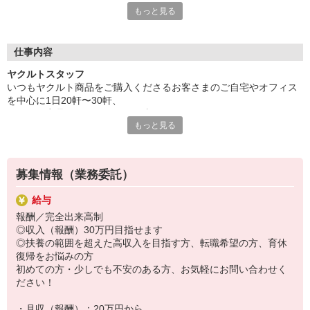
もっと見る
▽ヤクルト保育所とは▽
宅配センターに併設された保育所です。
（または近くに設置しています）
仕事内容
送り迎えの時間短縮もできてとっても便利！
ヤクルトスタッフ
家計にやさしい保育料も、嬉しいポイント♪
いつもヤクルト商品をご購入くださるお客さまのご自宅やオフィス
頑張った分がきちんと収入につながるシステムがあります。
を中心に1日20軒〜30軒、
ヤクルト商品をお届けするお仕事です。
少人数保育のため、大切なお子さまひとりひとりに、
もっと見る
商品を通じてお客さまとふれあう楽しさ、健康的な生活にお役立ち
きめ細かい対応をいたします。
できる喜び。
日々子どもの成長を近くで感じ、
ヤクルトスタッフのお仕事は、たくさんのヤリガイにあふれていま
ママもお子さまも安心できる環境です！
す！
募集情報（業務委託）
〜ヤクルトスタッフの1日〜
給与
2児の母として仕事と家庭の両立をしているHさん。
報酬／完全出来高制
実際のワークスタイルを、一例としてご紹介いたします！
◎収入（報酬）30万円目指せます
※時間は地域によって異なります。
◎扶養の範囲を超えた高収入を目指す方、転職希望の方、育休
8:10 保育所にお子さまをお預け
復帰をお悩みの方
8:20 宅配センターに到着、お届けの準備
初めての方・少しでも不安のある方、お気軽にお問い合わせく
8:30 朝礼が終わったら出発
ださい！
13:00 お届け修了、翌日準備、集計作業
14:30お仕事修了
・月収（報酬）：20万円から