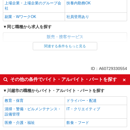
上場企業・上場企業のグループ会
扶養内勤務OK
社
副業・WワークOK
社員登用あり
同じ職種から求人を探す
販売・接客サービス
食品・試食販売
関連する条件をもっと見る
ドライバー・配達
同じ特徴から求人を探す
ID：A60729330554
未経験歓迎
ミドル（40代～）活躍中
その他の条件でバイト・アルバイト・パートを探す
上場企業・上場企業のグループ会
扶養内勤務OK
社
川越市の職種からバイト・アルバイト・パートを探す
副業・WワークOK
社員登用あり
教育・保育
ドライバー・配達
清掃・警備・ビルメンテナンス・
IT・クリエイティブ
設備管理
医療・介護・福祉
飲食・フード