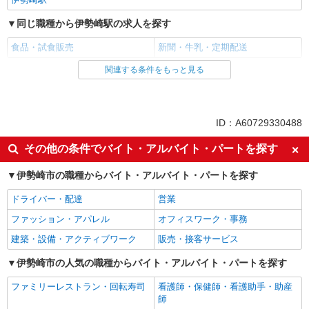
同じ職種から伊勢崎駅の求人を探す
食品・試食販売
新聞・牛乳・定期配送
関連する条件をもっと見る
同じ雇用形態から伊勢崎駅の求人を探す
アルバイト
パート
同じ特徴から伊勢崎駅の求人を探す
ID：A60729330488
未経験歓迎
ミドル（40代～）活躍中
その他の条件でバイト・アルバイト・パートを探す
エルダー（50代～）活躍中
シニア（60代～）活躍中
伊勢崎市の職種からバイト・アルバイト・パートを探す
高収入・高額
ボーナス・賞与あり
ドライバー・配達
営業
昇給あり
土日祝休み
ファッション・アパレル
オフィスワーク・事務
上場企業・上場企業のグループ会
車通勤OK
社
建築・設備・アクティブワーク
販売・接客サービス
バイク通勤OK
扶養内勤務OK
伊勢崎市の人気の職種からバイト・アルバイト・パートを探す
副業・WワークOK
交通費支給
ファミリーレストラン・回転寿司
看護師・保健師・看護助手・助産
社会保険あり
師