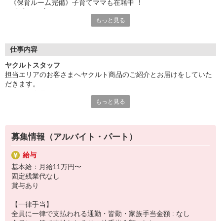
《保育ルーム完備》子育てママも在籍中 ！
い。
●充実の保育サポート
※扶養範囲タイプもOK勤務スタイルはご相談くださ
もっと見る
●家庭優先で働きやすさ抜群◎
い。
《有給休暇制度有り》入社翌月から使用できるので急な休みにも
安心
※詳細は備考欄へ
《自社雇用》ヤクルトスタッフとしては珍しい自社雇用
仕事内容
《安心の研修＆同行サポート》未経験でも心配いりません
ヤクルトスタッフ
《いつでも職場見学可能》
担当エリアのお客さまへヤクルト商品のご紹介とお届けをしていた
だきます。
＼こんな方が在籍中！／多様な方が活躍しています！
ヤクルト商品と笑顔をお届けするお仕事です。
20代〜50代の女性活躍中 ！
もっと見る
健康習慣をサポートし、地域の方々とのふれあいを大切にしていま
30・40代の主婦さんが多く、家庭とお仕事の両立可能な環境で
す。
す。
【具体的には】
＼ 埼玉北部ヤクルトについて／女性の『格好いい働き方』 を提
募集情報（アルバイト・パート）
へルスサポーターとして商品をお届け。
供 ！
訪問が終わったらセンターに戻り、携帯端末で商品在庫の確認や資
埼玉県本庄市で1954年に創業。
給与
材清掃、翌日の準備を行います。
70年以上が経った現在、県北部地域に暮らすお客様に
基本給：月給11万円〜
［訪問軒数］ 1日20軒〜25軒
ヤクルトとともに笑顔と元気をお届けし、心と体の健康を支えて
固定残業代なし
います。
賞与あり
【1日のスケジュールイメージ】
一例: Cスタイルの場合
【一律手当】
8:40頃〜
全員に一律で支払われる通勤・皆勤・家族手当金額 : なし
◆お子様をヤクルト保育所へ