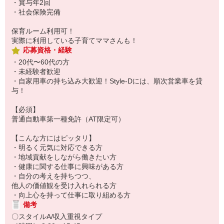
・賞与年2回
・社会保険完備
保育ルーム利用可！
実際に利用している子育てママさんも！
応募資格・経験
・20代〜60代の方
・未経験者歓迎
・自家用車の持ち込み大歓迎！Style-Dには、順次営業車を貸
与！
【必須】
普通自動車第一種免許（AT限定可）
【こんな方にはピッタリ】
・明るく元気に対応できる方
・地域貢献をしながら働きたい方
・健康に関する仕事に興味がある方
・自分の考えを持ちつつ、
他人の価値観を受け入れられる方
・向上心を持って仕事に取り組める方
備考
〇スタイルA/収入重視タイプ