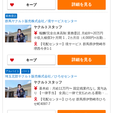
詳細を見る
キープ
業務委託
群馬ヤクルト販売株式会社／境サービスセンター
ヤクルトスタッフ
報酬/完全出来高制 業務委託 月給8〜20万円
※収入補償3ケ月間 1，2カ月目（4,000円×出勤日
数）3か月目（10万円・月間補償金額） 【扶養内
【宅配センター】境サービス 群馬県伊勢崎市
で働く20代主婦Aさん】 週4日・1日5時間（休憩
堺西今井1-1
30分含む）の場合 月収例：8万0000円 時給目安：
1,111円 【ガッツリ働く30代主婦Bさん】 週4日・
詳細を見る
キープ
1日8時間（休憩1時間含む）の場合 月収例：17万
0000円の収入 時給目安：1,518円 研修制度有/研修
期間2か月（10：00〜14：30、休憩 45分） 研修給
アルバイト
パート
与 日額4,300円（時給目安 1,146円） ※ 3か月目
埼玉北部ヤクルト販売株式会社／ひろせセンター
については原則、月額10万円補償
ヤクルトスタッフ
基本給：月給11万円〜 固定残業代なし 賞与あ
り 【一律手当】 全員に一律で支払われる通勤・皆
勤・家族手当金額 : なし 全員に一律で支払われる
【宅配センター】ひろせ 群馬県伊勢崎市ひろ
その他手当金額 : なし ＼選べる働き方／ライフス
せ町4097-7
タイルに合わせて働ける！ ・家族と仕事を大切に
働きたい ・子どもが小さいから週4で働きたい ・