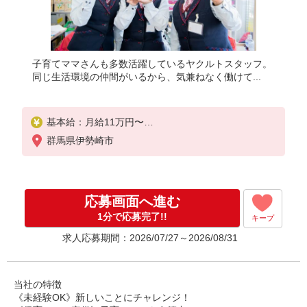
子育てママさんも多数活躍しているヤクルトスタッフ。
同じ生活環境の仲間がいるから、気兼ねなく働けて...
基本給：月給11万円〜
固定残業代なし
群馬県伊勢崎市
賞与あり
【一律手当】
全員に一律で支払われる通勤・皆勤・家族手当金額 :
応募画面へ進む
なし
全員に一律で支払われるその他手当金額 : なし
1分で応募完了!!
キープ
求人応募期間：2026/07/27～2026/08/31
＼選べる働き方／ライフスタイルに合わせて働ける
！
・家族と仕事を大切に働きたい
・子どもが小さいから週4で働きたい
当社の特徴
・ライフスタイルに合った収入が欲しい
《未経験OK》新しいことにチャレンジ！
今のあなたに合った最適の働き方を見つけてくださ