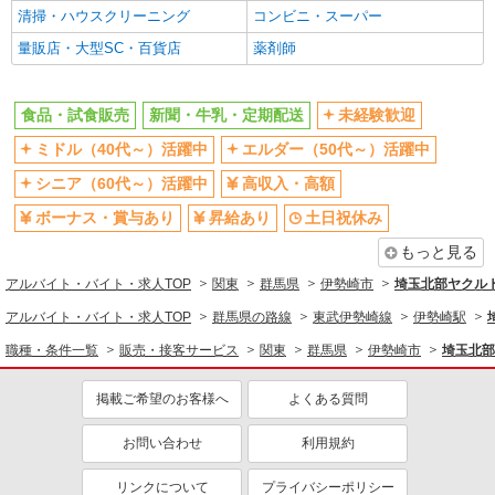
同じ職種から求人を探す
清掃・ハウスクリーニング
コンビニ・スーパー
量販店・大型SC・百貨店
薬剤師
販売・接客サービス
食品・試食販売
食品・試食販売
新聞・牛乳・定期配送
未経験歓迎
ドライバー・配達
ミドル（40代～）活躍中
エルダー（50代～）活躍中
同じ特徴から求人を探す
シニア（60代～）活躍中
高収入・高額
未経験歓迎
ミドル（40代～）活躍中
ボーナス・賞与あり
昇給あり
土日祝休み
ボーナス・賞与あり
土日祝休み
もっと見る
上場企業・上場企業のグループ会
車通勤OK
社
アルバイト・バイト・求人TOP
関東
群馬県
伊勢崎市
埼玉北部ヤクル
扶養内勤務OK
副業・WワークOK
アルバイト・バイト・求人TOP
群馬県の路線
東武伊勢崎線
伊勢崎駅
交通費支給
社会保険あり
職種・条件一覧
販売・接客サービス
関東
群馬県
伊勢崎市
埼玉北部
掲載ご希望のお客様へ
よくある質問
お問い合わせ
利用規約
リンクについて
プライバシーポリシー