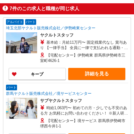
7
件のこの求人と職種が同じ求人
アルバイト
パート
埼玉北部ヤクルト販売株式会社／伊勢崎東センター
ヤクルトスタッフ
基本給：月給11万円〜 固定残業代なし 賞与あ
り 【一律手当】 全員に一律で支払われる通勤・皆
勤・家族手当金額 : なし 全員に一律で支払われる
【宅配センター】伊勢崎東 群馬県伊勢崎市三
その他手当金額 : なし ＼選べる働き方／ライフス
室町4626-1
タイルに合わせて働ける！ ・家族と仕事を大切に
働きたい ・子どもが小さいから週4で働きたい ・
詳細を見る
キープ
ライフスタイルに合った収入が欲しい 今のあなた
に合った最適の働き方を見つけてください。 ※扶
養範囲タイプもOK勤務スタイルはご相談くださ
パート
い。 ※詳細は備考欄へ
群馬ヤクルト販売株式会社／境サービスセンター
サブヤクルトスタッフ
時給1,063円〜 初めての方・少しでも不安のあ
る方 お気軽にお問い合わせください！ ※新人研
修/日4,300円（新人研修2カ月間） 【研修制度あ
【宅配センター】境サービス 群馬県伊勢崎市
り】 研修期間 2か月 研修時の給与 日額4,300円
堺西今井1-1