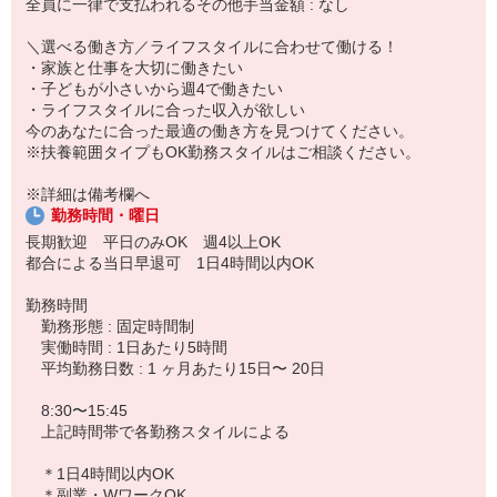
全員に一律で支払われるその他手当金額 : なし
センター併設の保育所などにお子様を預けて、安心してお仕事スタ
ート
＼選べる働き方／ライフスタイルに合わせて働ける！
◆センターで準備
・家族と仕事を大切に働きたい
お届けする商品を準備したり、仲間と情報交換したり。
・子どもが小さいから週4で働きたい
和気あいあいとした雰囲気です。
・ライフスタイルに合った収入が欲しい
◆お届けに出発
今のあなたに合った最適の働き方を見つけてください。
電気自転車や自家用車などで、いつものルートでお客さまのもと
※扶養範囲タイプもOK勤務スタイルはご相談ください。
へ。
◆事務作業・翌日の準備
※詳細は備考欄へ
センターに戻り、売上のまとめや翌日の商品準備などを行います。
勤務時間・曜日
13:45頃〜
長期歓迎 平日のみOK 週4以上OK
◆お仕事終了・お迎え
都合による当日早退可 1日4時間以内OK
タ飯の準備にも間に合う時間に退動。
ヤクルト保育所へお子様を迎えに行き、一緒に帰宅♪
勤務時間
勤務形態 : 固定時間制
【主な商品】
実働時間 : 1日あたり5時間
ヤクルト400、ヤクルト1000、ミルミル、
平均勤務日数 : 1 ヶ月あたり15日〜 20日
ジョア、ソフール、 タフマン など
8:30〜15:45
上記時間帯で各勤務スタイルによる
＊1日4時間以内OK
＊副業・WワークOK