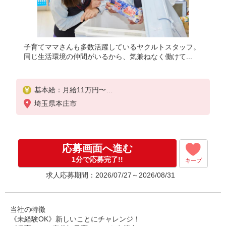
子育てママさんも多数活躍しているヤクルトスタッフ。
同じ生活環境の仲間がいるから、気兼ねなく働けて...
基本給：月給11万円〜
固定残業代なし
埼玉県本庄市
賞与あり
【一律手当】
全員に一律で支払われる通勤・皆勤・家族手当金額 :
応募画面へ進む
なし
全員に一律で支払われるその他手当金額 : なし
1分で応募完了!!
キープ
求人応募期間：2026/07/27～2026/08/31
＼選べる働き方／ライフスタイルに合わせて働ける
！
・家族と仕事を大切に働きたい
・子どもが小さいから週4で働きたい
当社の特徴
・ライフスタイルに合った収入が欲しい
《未経験OK》新しいことにチャレンジ！
今のあなたに合った最適の働き方を見つけてくださ