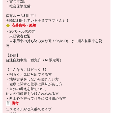
・賞与年2回
・社会保険完備
保育ルーム利用可！
実際に利用している子育てママさんも！
応募資格・経験
・20代〜60代の方
・未経験者歓迎
・自家用車の持ち込み大歓迎！Style-Dには、順次営業車を貸
与！
【必須】
普通自動車第一種免許（AT限定可）
【こんな方にはピッタリ】
・明るく元気に対応できる方
・地域貢献をしながら働きたい方
・健康に関する仕事に興味がある方
・自分の考えを持ちつつ、
他人の価値観を受け入れられる方
・向上心を持って仕事に取り組める方
備考
〇スタイルA/収入重視タイプ