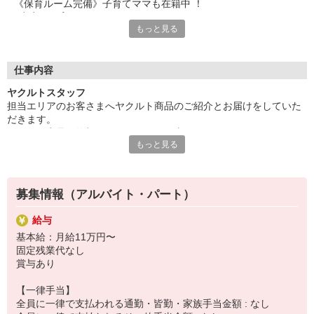
《保育ルーム完備》子育てママも在籍中 ！
い。
●充実の保育サポート
※扶養範囲タイプもOK勤務スタイルはご相談くださ
もっと見る
●家庭優先で働きやすさ抜群◎
い。
《有給休暇制度有り》入社翌月から使用できるので急な休みにも
安心
※詳細は備考欄へ
《自社雇用》ヤクルトスタッフとしては珍しい自社雇用
仕事内容
《安心の研修＆同行サポート》未経験でも心配いりません
ヤクルトスタッフ
《いつでも職場見学可能》
担当エリアのお客さまへヤクルト商品のご紹介とお届けをしていた
だきます。
＼こんな方が在籍中！／多様な方が活躍しています！
ヤクルト商品と笑顔をお届けするお仕事です。
20代〜50代の女性活躍中 ！
もっと見る
健康習慣をサポートし、地域の方々とのふれあいを大切にしていま
30・40代の主婦さんが多く、家庭とお仕事の両立可能な環境で
す。
す。
【具体的には】
＼ 埼玉北部ヤクルトについて／女性の『格好いい働き方』 を提
募集情報（アルバイト・パート）
へルスサポーターとして商品をお届け。
供 ！
訪問が終わったらセンターに戻り、携帯端末で商品在庫の確認や資
埼玉県本庄市で1954年に創業。
給与
材清掃、翌日の準備を行います。
70年以上が経った現在、県北部地域に暮らすお客様に
基本給：月給11万円〜
［訪問軒数］ 1日20軒〜25軒
ヤクルトとともに笑顔と元気をお届けし、心と体の健康を支えて
固定残業代なし
います。
賞与あり
【1日のスケジュールイメージ】
一例: Cスタイルの場合
【一律手当】
8:40頃〜
全員に一律で支払われる通勤・皆勤・家族手当金額 : なし
◆お子様をヤクルト保育所へ