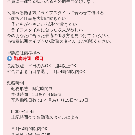
全員に一律で支払われるその他手当金額 : なし
センター併設の保育所などにお子様を預けて、安心してお仕事スタ
ート
＼選べる働き方／ライフスタイルに合わせて働ける！
◆センターで準備
・家族と仕事を大切に働きたい
お届けする商品を準備したり、仲間と情報交換したり。
・子どもが小さいから週4で働きたい
和気あいあいとした雰囲気です。
・ライフスタイルに合った収入が欲しい
◆お届けに出発
今のあなたに合った最適の働き方を見つけてください。
電気自転車や自家用車などで、いつものルートでお客さまのもと
※扶養範囲タイプもOK勤務スタイルはご相談ください。
へ。
◆事務作業・翌日の準備
※詳細は備考欄へ
センターに戻り、売上のまとめや翌日の商品準備などを行います。
勤務時間・曜日
13:45頃〜
長期歓迎 平日のみOK 週4以上OK
◆お仕事終了・お迎え
都合による当日早退可 1日4時間以内OK
タ飯の準備にも間に合う時間に退動。
ヤクルト保育所へお子様を迎えに行き、一緒に帰宅♪
勤務時間
勤務形態 : 固定時間制
【主な商品】
実働時間 : 1日あたり5時間
ヤクルト400、ヤクルト1000、ミルミル、
平均勤務日数 : 1 ヶ月あたり15日〜 20日
ジョア、ソフール、 タフマン など
8:30〜15:45
上記時間帯で各勤務スタイルによる
＊1日4時間以内OK
＊副業・WワークOK