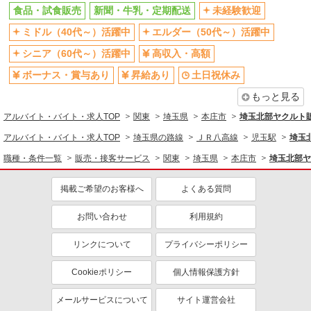
食品・試食販売
新聞・牛乳・定期配送
未経験歓迎
同じ特徴から求人を探す
ミドル（40代～）活躍中
エルダー（50代～）活躍中
未経験歓迎
ミドル（40代～）活躍中
シニア（60代～）活躍中
高収入・高額
ボーナス・賞与あり
土日祝休み
ボーナス・賞与あり
昇給あり
土日祝休み
上場企業・上場企業のグループ会
車通勤OK
社
もっと見る
扶養内勤務OK
副業・WワークOK
アルバイト・バイト・求人TOP
関東
埼玉県
本庄市
埼玉北部ヤクルト
交通費支給
社会保険あり
アルバイト・バイト・求人TOP
埼玉県の路線
ＪＲ八高線
児玉駅
埼玉
職種・条件一覧
販売・接客サービス
関東
埼玉県
本庄市
埼玉北部ヤ
掲載ご希望のお客様へ
よくある質問
お問い合わせ
利用規約
リンクについて
プライバシーポリシー
Cookieポリシー
個人情報保護方針
メールサービスについて
サイト運営会社