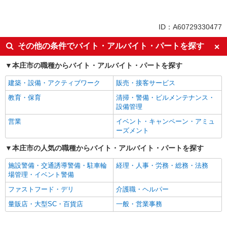
アルバイト
パート
同じ特徴から児玉駅の求人を探す
ID：A60729330477
未経験歓迎
ミドル（40代～）活躍中
その他の条件でバイト・アルバイト・パートを探す
エルダー（50代～）活躍中
シニア（60代～）活躍中
本庄市の職種からバイト・アルバイト・パートを探す
高収入・高額
ボーナス・賞与あり
建築・設備・アクティブワーク
販売・接客サービス
昇給あり
土日祝休み
教育・保育
清掃・警備・ビルメンテナンス・
上場企業・上場企業のグループ会
車通勤OK
設備管理
社
営業
イベント・キャンペーン・アミュ
バイク通勤OK
扶養内勤務OK
ーズメント
副業・WワークOK
交通費支給
本庄市の人気の職種からバイト・アルバイト・パートを探す
社会保険あり
施設警備・交通誘導警備・駐車輪
経理・人事・労務・総務・法務
同じ職種から求人を探す
場管理・イベント警備
販売・接客サービス
ファストフード・デリ
介護職・ヘルパー
食品・試食販売
量販店・大型SC・百貨店
一般・営業事務
ドライバー・配達