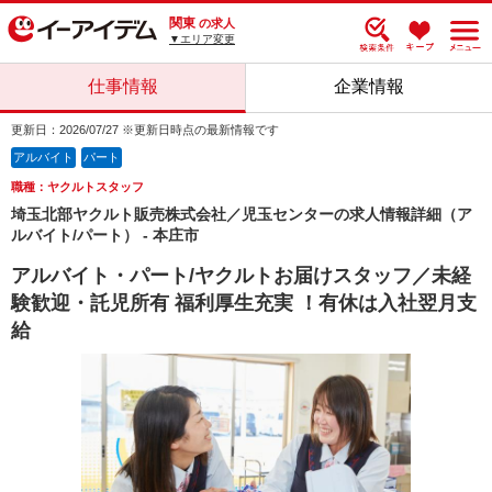
関東
の求人
▼エリア変更
仕事情報
企業情報
更新日：2026/07/27 ※更新日時点の最新情報です
アルバイト
パート
職種：ヤクルトスタッフ
埼玉北部ヤクルト販売株式会社／児玉センターの求人情報詳細（ア
ルバイト/パート） - 本庄市
アルバイト・パート/ヤクルトお届けスタッフ／未経
験歓迎・託児所有 福利厚生充実 ！有休は入社翌月支
給