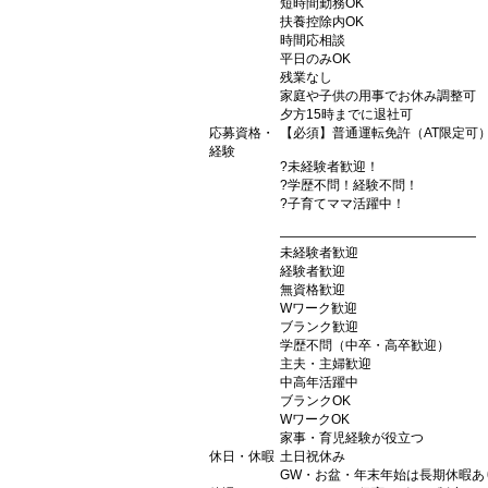
短時間勤務OK
扶養控除内OK
時間応相談
平日のみOK
残業なし
家庭や子供の用事でお休み調整可
夕方15時までに退社可
応募資格・
【必須】普通運転免許（AT限定可
経験
?未経験者歓迎！
?学歴不問！経験不問！
?子育てママ活躍中！
―――――――――――――――
未経験者歓迎
経験者歓迎
無資格歓迎
Wワーク歓迎
ブランク歓迎
学歴不問（中卒・高卒歓迎）
主夫・主婦歓迎
中高年活躍中
ブランクOK
WワークOK
家事・育児経験が役立つ
休日・休暇
土日祝休み
GW・お盆・年末年始は長期休暇あ