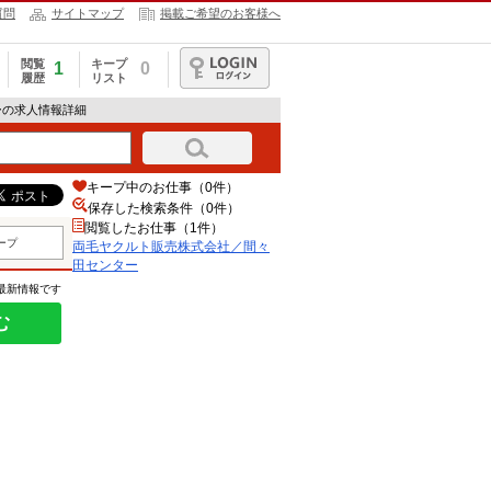
質問
サイトマップ
掲載ご希望のお客様へ
閲覧
キープ
1
0
履歴
リスト
ログイン
ーの求人情報詳細
キープ中のお仕事（0件）
保存した検索条件（
0
件）
閲覧したお仕事（1件）
ープ
両毛ヤクルト販売株式会社／間々
田センター
の最新情報です
む