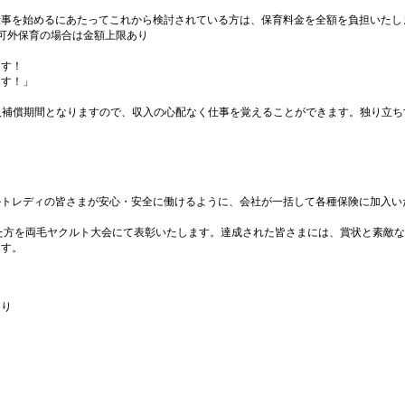
仕事を始めるにあたってこれから検討されている方は、保育料金を全額を負担いたし
可外保育の場合は金額上限あり
ます！
ます！」
収入補償期間となりますので、収入の心配なく仕事を覚えることができます。独り立ち
。
ルトレディの皆さまが安心・安全に働けるように、会社が一括して各種保険に加入い
た方を両毛ヤクルト大会にて表彰いたします。達成された皆さまには、賞状と素敵
ます。
あり