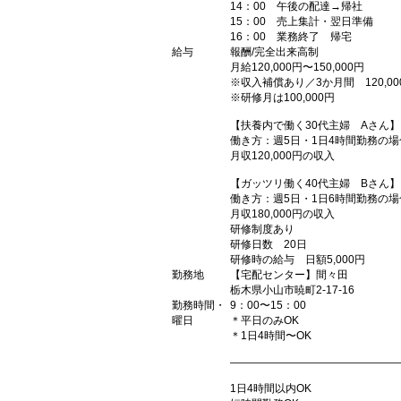
14：00 午後の配達→帰社
15：00 売上集計・翌日準備
16：00 業務終了 帰宅
給与
報酬/完全出来高制
月給120,000円〜150,000円
※収入補償あり／3か月間 120,00
※研修月は100,000円
【扶養内で働く30代主婦 Aさん】
働き方：週5日・1日4時間勤務の場
月収120,000円の収入
【ガッツリ働く40代主婦 Bさん】
働き方：週5日・1日6時間勤務の場
月収180,000円の収入
研修制度あり
研修日数 20日
研修時の給与 日額5,000円
勤務地
【宅配センター】間々田
栃木県小山市暁町2-17-16
勤務時間・
9：00〜15：00
曜日
＊平日のみOK
＊1日4時間〜OK
―――――――――――――――
1日4時間以内OK