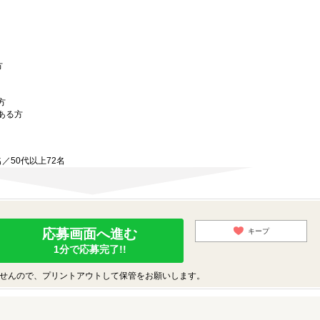
方
方
ある方
9名／50代以上72名
応募画面へ進む
キープ
1分で応募完了!!
せんので、プリントアウトして保管をお願いします。