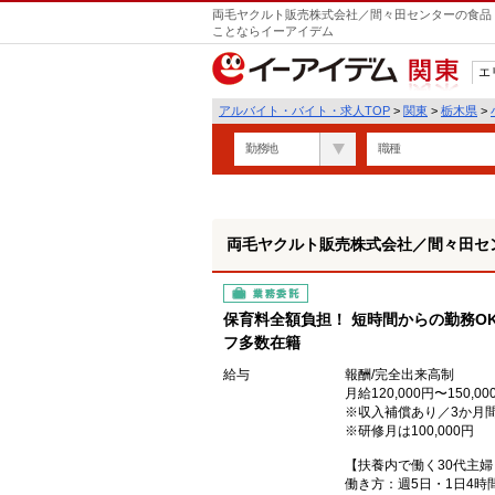
両毛ヤクルト販売株式会社／間々田センターの食品・
ことならイーアイデム
エ
関東
アルバイト・バイト・求人TOP
>
関東
>
栃木県
>
勤務地
職種
両毛ヤクルト販売株式会社／間々田セ
業務委託
保育料全額負担！ 短時間からの勤務O
フ多数在籍
給与
報酬/完全出来高制
月給120,000円〜150,00
※収入補償あり／3か月間 
※研修月は100,000円
【扶養内で働く30代主婦
働き方：週5日・1日4時