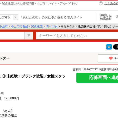
よくある
試食販売の求人情報詳細 - 小山市｜バイト・アルバイトの
保存した
0
リア選択
「あなたの街」のお仕事が探せる求人サイト
検索条件
小山市
>
小山市の食品・試食販売
>
間々田駅
> 両毛ヤクルト販売株式会社／間々田センタ
ンター
キ
更新日：2026/07/27 ※更新日時点
K ◎ 未経験・ブランク歓迎／女性スタッ
応募画面へ進
0円
120,000円
 Aさん】
間勤務の場合