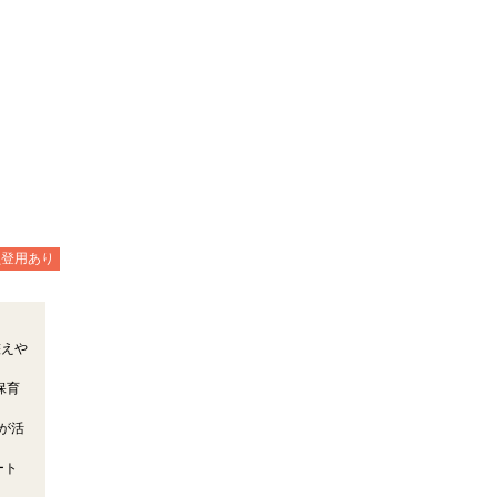
員登用あり
整えや
保育
が活
ート