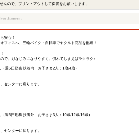
せんので、プリントアウトして保管をお願いします。
から安心！
やオフィスへ、三輪バイク・自転車でヤクルト商品を配達！
ん！
ので、顔なじみになりやすく、慣れてしまえばラクラク♪
（週5日勤務 扶養内 お子さま2人：1歳/4歳）
り、センターに戻ります。
週5日勤務 扶養外 お子さま3人：10歳/12歳/16歳）
り、センターに戻ります。