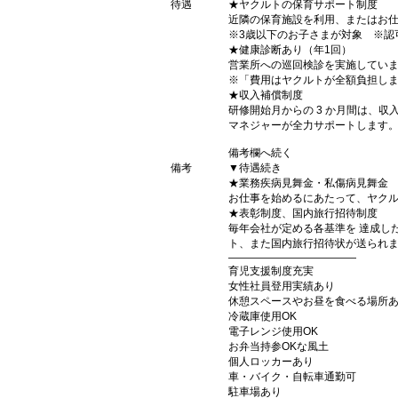
待遇
★ヤクルトの保育サポート制度
近隣の保育施設を利用、またはお
※3歳以下のお子さまが対象 ※認
★健康診断あり（年1回）
営業所への巡回検診を実施してい
※「費用はヤクルトが全額負担し
★収入補償制度
研修開始月からの 3 か月間は、
マネジャーが全力サポートします
備考欄へ続く
備考
▼待遇続き
★業務疾病見舞金・私傷病見舞金
お仕事を始めるにあたって、ヤク
★表彰制度、国内旅行招待制度
毎年会社が定める各基準を 達成し
ト、また国内旅行招待状が送られ
――――――――――――
育児支援制度充実
女性社員登用実績あり
休憩スペースやお昼を食べる場所
冷蔵庫使用OK
電子レンジ使用OK
お弁当持参OKな風土
個人ロッカーあり
車・バイク・自転車通勤可
駐車場あり