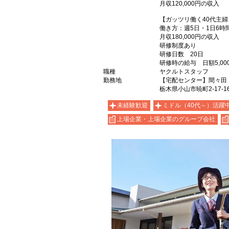
月収120,000円の収入
【ガッツリ働く40代主婦
働き方：週5日・1日6時
月収180,000円の収入
研修制度あり
研修日数 20日
研修時の給与 日額5,00
職種
ヤクルトスタッフ
勤務地
【宅配センター】間々田
栃木県小山市暁町2-17-1
未経験歓迎
ミドル（40代～）活躍
上場企業・上場企業のグループ会社