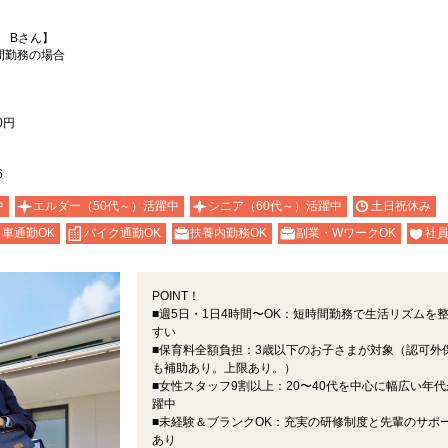
 Bさん】
間勤務の場合
0円
6
中
エルダー（50代～）活躍中
シニア（60代～）活躍中
土日祝休み
車通勤OK
バイク通勤OK
扶養内勤務OK
副業・WワークOK
社
POINT！
■週5日・1日4時間〜OK：短時間勤務で生活リズムを
すい
■保育料全額負担：3歳以下のお子さまが対象（認可外
も補助あり。上限あり。）
■女性スタッフ9割以上：20〜40代を中心に幅広い年代
躍中
■未経験＆ブランクOK：充実の研修制度と先輩のサポ
あり