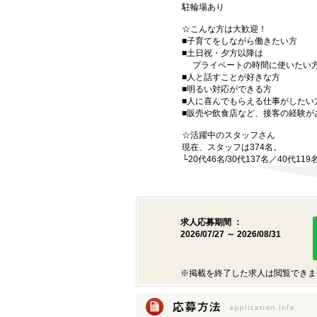
駐輪場あり
☆こんな方は大歓迎！
■子育てをしながら働きたい方
■土日祝・夕方以降は
プライベートの時間に使いたい
■人と話すことが好きな方
■明るい対応ができる方
■人に喜んでもらえる仕事がしたい
■販売や飲食店など、接客の経験が
☆活躍中のスタッフさん
現在、スタッフは374名。
└20代46名/30代137名／40代11
求人応募期間 ：
2026/07/27 ～ 2026/08/31
※掲載を終了した求人は閲覧できま