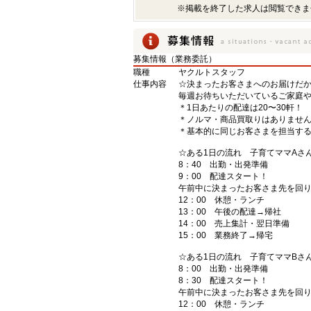
※掲載を終了した求人は閲覧できま
募集情報（業務委託）
職種
ヤクルトスタッフ
仕事内容
☆決まったお客さまへのお届けだ
毎週お待ちいただいているご家庭
＊1日あたりの配達は20〜30軒！
＊ノルマ・商品買取りはありませ
＊基本的に同じお客さまを担当する
☆ある1日の流れ 子育てママAさん
8：40 出勤・出発準備
9：00 配達スタート！
午前中に決まったお客さま先を回
12：00 休憩・ランチ
13：00 午後の配達→帰社
14：00 売上集計・翌日準備
15：00 業務終了→帰宅
☆ある1日の流れ 子育てママBさん（
8：00 出勤・出発準備
8：30 配達スタート！
午前中に決まったお客さま先を回
12：00 休憩・ランチ