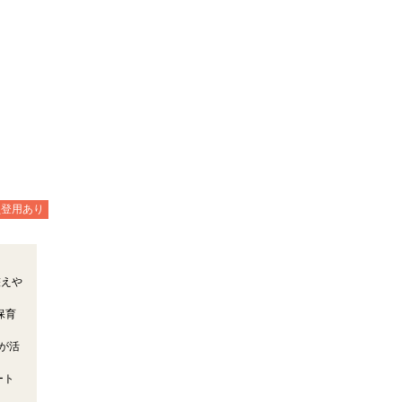
員登用あり
整えや
保育
が活
ート