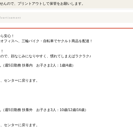
せんので、プリントアウトして保管をお願いします。
から安心！
やオフィスへ、三輪バイク・自転車でヤクルト商品を配達！
ん！
ので、顔なじみになりやすく、慣れてしまえばラクラク♪
（週5日勤務 扶養内 お子さま2人：1歳/4歳）
り、センターに戻ります。
週5日勤務 扶養外 お子さま3人：10歳/12歳/16歳）
り、センターに戻ります。