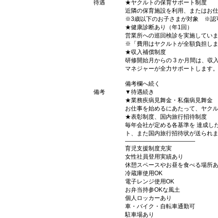
待遇
★ヤクルトの保育サポート制度
近隣の保育施設を利用、またはお
※3歳以下のお子さまが対象 ※認
★健康診断あり（年1回）
営業所への巡回検診を実施してい
※「費用はヤクルトが全額負担し
★収入補償制度
研修開始月からの 3 か月間は、
マネジャーが全力サポートします
備考欄へ続く
備考
▼待遇続き
★業務疾病見舞金・私傷病見舞金
お仕事を始めるにあたって、ヤク
★表彰制度、国内旅行招待制度
毎年会社が定める各基準を 達成し
ト、また国内旅行招待状が送られ
――――――――――――
育児支援制度充実
女性社員登用実績あり
休憩スペースやお昼を食べる場所
冷蔵庫使用OK
電子レンジ使用OK
お弁当持参OKな風土
個人ロッカーあり
車・バイク・自転車通勤可
駐車場あり