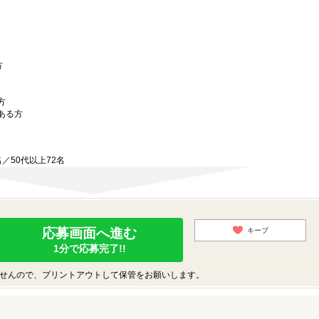
方
方
ある方
9名／50代以上72名
応募画面へ進む
キープ
1分で応募完了!!
せんので、プリントアウトして保管をお願いします。