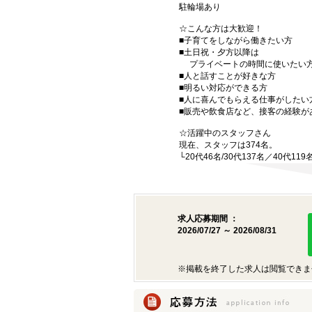
駐輪場あり
☆こんな方は大歓迎！
■子育てをしながら働きたい方
■土日祝・夕方以降は
プライベートの時間に使いたい
■人と話すことが好きな方
■明るい対応ができる方
■人に喜んでもらえる仕事がしたい
■販売や飲食店など、接客の経験が
☆活躍中のスタッフさん
現在、スタッフは374名。
└20代46名/30代137名／40代11
求人応募期間 ：
2026/07/27 ～ 2026/08/31
※掲載を終了した求人は閲覧できま