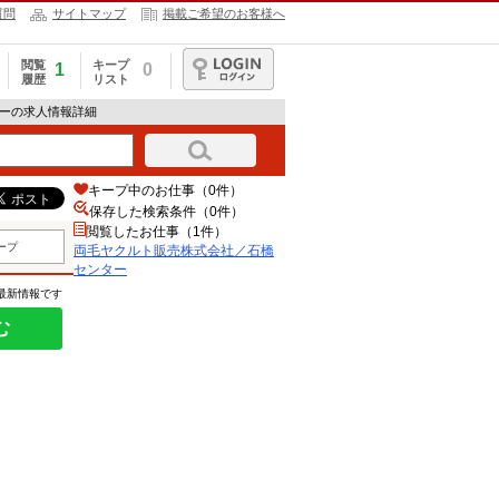
質問
サイトマップ
掲載ご希望のお客様へ
閲覧
キープ
1
0
履歴
リスト
ログイン
ターの求人情報詳細
キープ中のお仕事（0件）
保存した検索条件（
0
件）
閲覧したお仕事（1件）
ープ
両毛ヤクルト販売株式会社／石橋
センター
の最新情報です
む