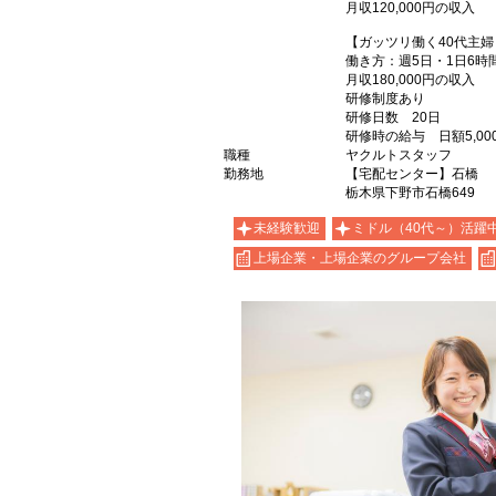
月収120,000円の収入
【ガッツリ働く40代主婦
働き方：週5日・1日6時
月収180,000円の収入
研修制度あり
研修日数 20日
研修時の給与 日額5,00
職種
ヤクルトスタッフ
勤務地
【宅配センター】石橋
栃木県下野市石橋649
未経験歓迎
ミドル（40代～）活躍
上場企業・上場企業のグループ会社