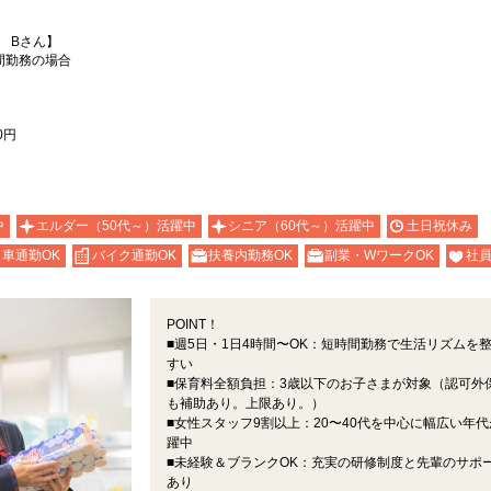
 Bさん】
間勤務の場合
0円
中
エルダー（50代～）活躍中
シニア（60代～）活躍中
土日祝休み
車通勤OK
バイク通勤OK
扶養内勤務OK
副業・WワークOK
社
POINT！
■週5日・1日4時間〜OK：短時間勤務で生活リズムを
すい
■保育料全額負担：3歳以下のお子さまが対象（認可外
も補助あり。上限あり。）
■女性スタッフ9割以上：20〜40代を中心に幅広い年代
躍中
■未経験＆ブランクOK：充実の研修制度と先輩のサポ
あり