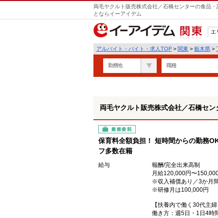
両毛ヤクルト販売株式会社／石橋センターの食品・試
とならイーアイデム
エ
関東
アルバイト・バイト・求人TOP
>
関東
>
栃木県
>
勤務地
職種
両毛ヤクルト販売株式会社／石橋セン
業務委託
保育料全額負担！ 短時間からの勤務O
フ多数在籍
給与
報酬/完全出来高制
月給120,000円〜150,00
※収入補償あり／3か月間 
※研修月は100,000円
【扶養内で働く30代主婦
働き方：週5日・1日4時