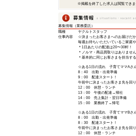
※掲載を終了した求人は閲覧できま
募集情報（業務委託）
職種
ヤクルトスタッフ
仕事内容
☆決まったお客さまへのお届けだ
毎週お待ちいただいているご家庭
＊1日あたりの配達は20〜30軒！
＊ノルマ・商品買取りはありませ
＊基本的に同じお客さまを担当する
☆ある1日の流れ 子育てママAさん
8：40 出勤・出発準備
9：00 配達スタート！
午前中に決まったお客さま先を回
12：00 休憩・ランチ
13：00 午後の配達→帰社
14：00 売上集計・翌日準備
15：00 業務終了→帰宅
☆ある1日の流れ 子育てママBさん（
8：00 出勤・出発準備
8：30 配達スタート！
午前中に決まったお客さま先を回
12：00 休憩・ランチ