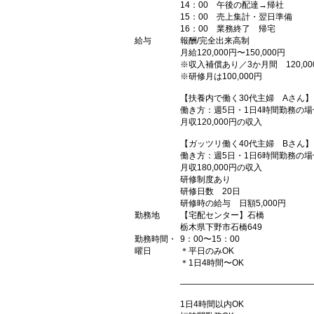
14：00 午後の配達→帰社
15：00 売上集計・翌日準備
16：00 業務終了 帰宅
給与
報酬/完全出来高制
月給120,000円〜150,000円
※収入補償あり／3か月間 120,00
※研修月は100,000円
【扶養内で働く30代主婦 Aさん】
働き方：週5日・1日4時間勤務の場
月収120,000円の収入
【ガッツリ働く40代主婦 Bさん】
働き方：週5日・1日6時間勤務の場
月収180,000円の収入
研修制度あり
研修日数 20日
研修時の給与 日額5,000円
勤務地
【宅配センター】石橋
栃木県下野市石橋649
勤務時間・
9：00〜15：00
曜日
＊平日のみOK
＊1日4時間〜OK
―――――――――――――――
1日4時間以内OK