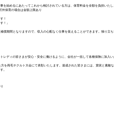
仕事を始めるにあたってこれから検討されている方は、保育料金を全額を負担いたし
可外保育の場合は金額上限あり
ます！
ます！」
収入補償期間となりますので、収入の心配なく仕事を覚えることができます。独り立ち
。
ルトレディの皆さまが安心・安全に働けるように、会社が一括して各種保険に加入い
た方を両毛ヤクルト大会にて表彰いたします。達成された皆さまには、賞状と素敵
ます。
あり