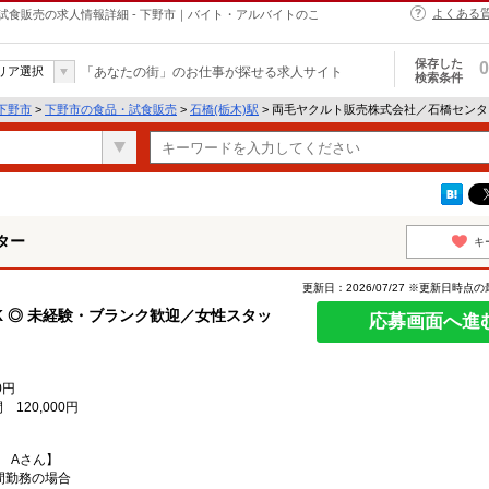
よくある
食販売の求人情報詳細 - 下野市｜バイト・アルバイトのこ
保存した
0
リア選択
「あなたの街」のお仕事が探せる求人サイト
検索条件
下野市
>
下野市の食品・試食販売
>
石橋(栃木)駅
> 両毛ヤクルト販売株式会社／石橋セン
ター
キ
更新日：2026/07/27 ※更新日時点
K ◎ 未経験・ブランク歓迎／女性スタッ
応募画面へ進
0円
120,000円
 Aさん】
間勤務の場合