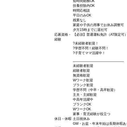
短時間勤務OK
扶養控除内OK
時間応相談
平日のみOK
残業なし
家庭や子供の用事でお休み調整可
夕方15時までに退社可
応募資格・
【必須】普通運転免許（AT限定可
経験
?未経験者歓迎！
?学歴不問！経験不問！
?子育てママ活躍中！
―――――――――――――――
未経験者歓迎
経験者歓迎
無資格歓迎
Wワーク歓迎
ブランク歓迎
学歴不問（中卒・高卒歓迎）
主夫・主婦歓迎
中高年活躍中
ブランクOK
WワークOK
家事・育児経験が役立つ
休日・休暇
土日祝休み
GW・お盆・年末年始は長期休暇あ