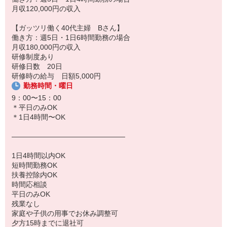
15：00 業務終了→帰宅
月収120,000円の収入
☆ある1日の流れ 子育てママBさん（週5日勤務 扶養外 お子さま
【ガッツリ働く40代主婦 Bさん】
3人：10歳/12歳/16歳）
働き方：週5日・1日6時間勤務の場合
8：00 出勤・出発準備
月収180,000円の収入
8：30 配達スタート！
研修制度あり
午前中に決まったお客さま先を回り、センターに戻ります。
研修日数 20日
12：00 休憩・ランチ
研修時の給与 日額5,000円
14：00 午後の配達→帰社
勤務時間・曜日
15：00 売上集計・翌日準備
16：00 業務終了 帰宅
9：00〜15：00
＊平日のみOK
＊1日4時間〜OK
――――――――――――――――
1日4時間以内OK
短時間勤務OK
扶養控除内OK
時間応相談
平日のみOK
残業なし
家庭や子供の用事でお休み調整可
夕方15時までに退社可