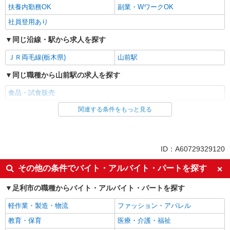
扶養内勤務OK
副業・WワークOK
社員登用あり
同じ沿線・駅から求人を探す
ＪＲ両毛線(栃木県)
山前駅
同じ職種から山前駅の求人を探す
食品・試食販売
関連する条件をもっと見る
同じ雇用形態から山前駅の求人を探す
業務委託
同じ特徴から山前駅の求人を探す
ID：A60729329120
未経験歓迎
ミドル（40代～）活躍中
その他の条件でバイト・アルバイト・パートを探す
エルダー（50代～）活躍中
シニア（60代～）活躍中
足利市の職種からバイト・アルバイト・パートを探す
土日祝休み
上場企業・上場企業のグループ会
社
軽作業・製造・物流
ファッション・アパレル
車通勤OK
バイク通勤OK
教育・保育
医療・介護・福祉