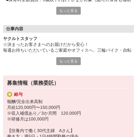
あり。上限あり。）
もっと見る
■女性スタッフ9割以上：20〜40代を中心に幅広い年代が活躍中
■未経験＆ブランクOK：充実の研修制度と先輩のサポートあり
「家事や育児と両立したい」「自分のペースで働きたい」そんな
仕事内容
あなたの希望をかなえられる環境が、ここにあります！
ヤクルトスタッフ
☆決まったお客さまへのお届けだから安心！
☆「ありがとう」をたくさんもらえるお仕事です！
毎週お待ちいただいているご家庭やオフィスへ、三輪バイク・自転
車でヤクルト商品を配達！
☆ヤクルトだからこその強み！
もっと見る
＊1日あたりの配達は20〜30軒！
■何より、知名度抜群の有名商品！
＊ノルマ・商品買取りはありません！
■自分スタイルで働ける◎
＊基本的に同じお客さまを担当するので、顔なじみになりやすく、
慣れてしまえばラクラク♪
☆未経験歓迎！研修・サポートも充実！
募集情報（業務委託）
「販売は未経験だけど…」「商品が覚えられるか不安…」などの
☆ある1日の流れ 子育てママAさん（週5日勤務 扶養内 お子さま
心配もいりません！
給与
2人：1歳/4歳）
報酬/完全出来高制
8：40 出勤・出発準備
月給120,000円〜150,000円
9：00 配達スタート！
※収入補償あり／3か月間 120,000円
午前中に決まったお客さま先を回り、センターに戻ります。
※研修月は100,000円
12：00 休憩・ランチ
13：00 午後の配達→帰社
【扶養内で働く30代主婦 Aさん】
14：00 売上集計・翌日準備
働き方：週5日・1日4時間勤務の場合