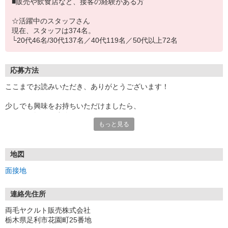
■販売や飲食店など、接客の経験がある方
☆活躍中のスタッフさん
現在、スタッフは374名。
└20代46名/30代137名／40代119名／50代以上72名
応募方法
ここまでお読みいただき、ありがとうございます！
少しでも興味をお持ちいただけましたら、
ぜひお気軽にご連絡ください！
もっと見る
「保育料無料で働きたい」「子育てを応援してくれる会社がいい」
などの希望をお持ちの方、まずは質問だけでもOKです！
私たちと一緒に、
たくさんの「ありがとう」を届けるお仕事をはじめませんか？
地図
ご応募をお待ちしております。♪
面接地
【応募後の流れ】
■応募
連絡先住所
内容を確認し、3営業日以内には、ご連絡をします。
両毛ヤクルト販売株式会社
まずは、センター（職場）見学・お仕事説明で不安や疑問を解消
栃木県足利市花園町25番地
し、『働きたい！』と思ったら面接へ。