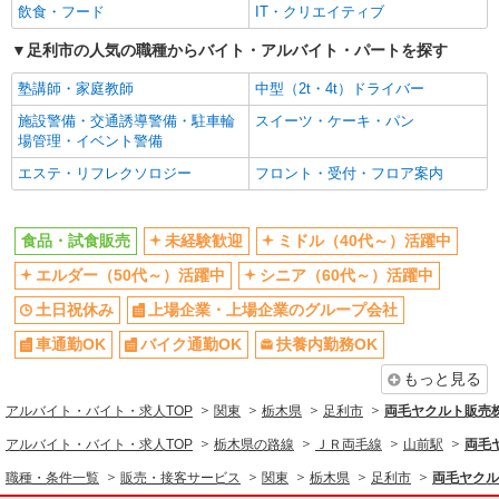
扶養内勤務OK
副業・WワークOK
飲食・フード
IT・クリエイティブ
社員登用あり
足利市の人気の職種からバイト・アルバイト・パートを探す
同じ職種から求人を探す
塾講師・家庭教師
中型（2t・4t）ドライバー
販売・接客サービス
施設警備・交通誘導警備・駐車輪
スイーツ・ケーキ・パン
場管理・イベント警備
食品・試食販売
エステ・リフレクソロジー
フロント・受付・フロア案内
同じ特徴から求人を探す
未経験歓迎
ミドル（40代～）活躍中
食品・試食販売
未経験歓迎
ミドル（40代～）活躍中
土日祝休み
上場企業・上場企業のグループ会
エルダー（50代～）活躍中
シニア（60代～）活躍中
社
土日祝休み
上場企業・上場企業のグループ会社
車通勤OK
扶養内勤務OK
副業・WワークOK
社員登用あり
車通勤OK
バイク通勤OK
扶養内勤務OK
もっと見る
アルバイト・バイト・求人TOP
関東
栃木県
足利市
両毛ヤクルト販売
アルバイト・バイト・求人TOP
栃木県の路線
ＪＲ両毛線
山前駅
両毛
職種・条件一覧
販売・接客サービス
関東
栃木県
足利市
両毛ヤクル