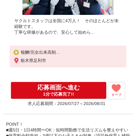
ヤクルトスタッフは全国に4万人！ そのほとんどが未
経験です。
丁寧な研修があるので、安心して始めら...
報酬/完全出来高制
月給120,000円〜150,000円
栃木県足利市
※収入補償あり／3か月間 120,000円
※研修月は100,000円
【扶養内で働く30代主婦 Aさん】
応募画面へ進む
働き方：週5日・1日4時間勤務の場合
月収120,000円の収入
1分で応募完了!!
キープ
求人応募期間：2026/07/27～2026/08/31
【ガッツリ働く40代主婦 Bさん】
働き方：週5日・1日6時間勤務の場合
月収180,000円の収入
研修制度あり
POINT！
研修日数 20日
■週5日・1日4時間〜OK：短時間勤務で生活リズムを整えやすい
研修時の給与 日額5,000円
■保育料全額負担：3歳以下のお子さまが対象（認可外保育も補助