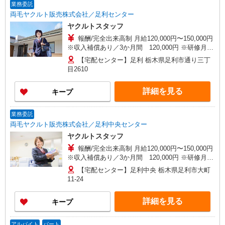
業務委託
両毛ヤクルト販売株式会社／足利センター
ヤクルトスタッフ
報酬/完全出来高制 月給120,000円〜150,000円
※収入補償あり／3か月間 120,000円 ※研修月は
100,000円 【扶養内で働く30代主婦 Aさん】 働
【宅配センター】足利 栃木県足利市通り三丁
き方：週5日・1日4時間勤務の場合 月収120,000円
目2610
の収入 【ガッツリ働く40代主婦 Bさん】 働き
方：週5日・1日6時間勤務の場合 月収180,000円の
詳細を見る
キープ
収入 研修制度あり 研修日数 20日 研修時の給
与 日額5,000円
業務委託
両毛ヤクルト販売株式会社／足利中央センター
ヤクルトスタッフ
報酬/完全出来高制 月給120,000円〜150,000円
※収入補償あり／3か月間 120,000円 ※研修月は
100,000円 【扶養内で働く30代主婦 Aさん】 働
【宅配センター】足利中央 栃木県足利市大町
き方：週5日・1日4時間勤務の場合 月収120,000円
11-24
の収入 【ガッツリ働く40代主婦 Bさん】 働き
方：週5日・1日6時間勤務の場合 月収180,000円の
詳細を見る
キープ
収入 研修制度あり 研修日数 20日 研修時の給
与 日額5,000円
アルバイト
パート