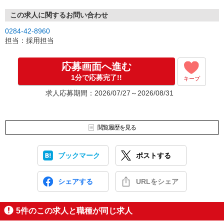
■面接（1回）
この求人に関するお問い合わせ
面接には、履歴書を持参でお越しください。
0284-42-8960
ご不明点や不安な点を解消しながら、フランクにできればと思って
担当：採用担当
ます。
■内定・採用
応募画面へ進む
一緒にがんばりましょう！※入社日は相談に応じます。
1分で応募完了!!
キープ
求人応募期間：2026/07/27～2026/08/31
閲覧履歴を見る
ブックマーク
ポストする
シェアする
URLをシェア
5
件のこの求人と職種が同じ求人