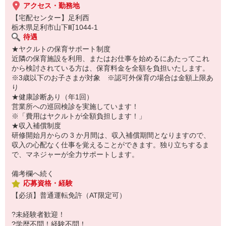
アクセス・勤務地
【宅配センター】足利西
栃木県足利市山下町1044-1
待遇
★ヤクルトの保育サポート制度
近隣の保育施設を利用、またはお仕事を始めるにあたってこれ
から検討されている方は、保育料金を全額を負担いたします。
※3歳以下のお子さまが対象 ※認可外保育の場合は金額上限あ
り
★健康診断あり（年1回）
営業所への巡回検診を実施しています！
※「費用はヤクルトが全額負担します！」
★収入補償制度
研修開始月からの 3 か月間は、収入補償期間となりますので、
収入の心配なく仕事を覚えることができます。独り立ちするま
で、マネジャーが全力サポートします。
備考欄へ続く
応募資格・経験
【必須】普通運転免許（AT限定可）
?未経験者歓迎！
?学歴不問！経験不問！