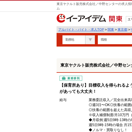
東京ヤクルト販売株式会社／中野センターの求人情報
ム
エ
関東
アルバイト・バイト・求人TOP
>
関東
>
東京都
>
勤務地
職種
東京ヤクルト販売株式会社／中野セン
業務委託
【保育所あり】目標収入を得られるよ
があっても大丈夫！
給与
業務委託収入／完全出来高
◎週3日〜OK◎扶養の範囲
◎扶養の範囲を超えた高収
※収入補償制度/月10万円
◆月収例:週5日9時-13時の
週5日9時-15時の場合 月1
◆ノルマ・買取りなし！