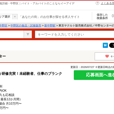
よくある
詳細 - 中野区｜バイト・アルバイトのことならイーアイデ
保存した
0
リア選択
「あなたの街」のお仕事が探せる求人サイト
検索条件
中野区
>
中野区の食品・試食販売
>
新中野駅
> 東京ヤクルト販売株式会社／中野センター
ター
キ
更新日：2026/07/27 ※更新日時点
う研修充実！未経験者、仕事のブランク
応募画面へ進
制
内OK
入も応相談
（最長12か月間）
場合 月10万円〜
5万円〜