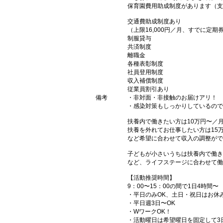
保育園費用助成制度があります（支
交通費助成制度あり
（上限16,000円／月、すでに定
制服貸与
共済制度
離職金
各種表彰制度
社員登用制度
収入補償制度
従業員割引あり
備考
・非対面・非接触のお届けアリ！
・感染対策もしっかりしているので
扶養内で働きたい方は10万円〜／
扶養を外れてお仕事したい方は15
など希望に合わせて収入の調整がで
子どもが小さいうちは扶養内で働き
など、ライフステージに合わせて働
【活動推奨時間】
9：00〜15：00の間で1日4時間〜
・平日のみOK、土日・祝日はお休
・平日週3日〜OK
・WワークOK！
・活動曜日は希望曜日を固定して3