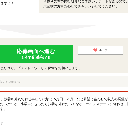
研修や先輩の同行研修など手厚いサポートがあるので
れますよ！
未経験の方も安心してチャレンジしてください。
応募画面へ進む
キープ
1分で応募完了!!
せんので、プリントアウトして保管をお願いします。
月、扶養を外れてお仕事したい方は15万円〜／月、など希望に合わせて収入の調整
たいけれど、小学生になったら扶養を外れたい！など、ライフステージに合わせて
す。
す