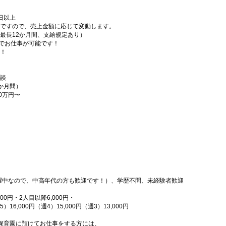
日以上
ですので、売上金額に応じて変動します。
最長12か月間、支給規定あり）
内でお仕事が可能です！
！
談
2か月間）
10万円〜
活躍中なので、中高年代の方も歓迎です！）、学歴不問、未経験者歓迎
0円・2人目以降6,000円・
6,000円（週4）15,000円（週3）13,000円
保育園に預けてお仕事をする方には、