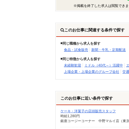
※掲載を終了した求人は閲覧できま
このお仕事に関連する条件で探す
同じ職種から求人を探す
食品・試食販売
新聞・牛乳・定期配送
同じ特徴から求人を探す
未経験歓迎
ミドル（40代～）活躍中
上場企業・上場企業のグループ会社
交
このお仕事に近い条件で探す
ケーキ・洋菓子の店頭販売スタッフ
時給1,280円
銀座コージーコーナー 中野マルイ店（東京都