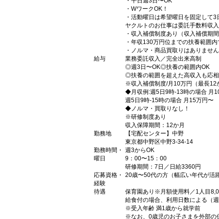
・平日週3日〜OK
・WワークOK！
・活動曜日は希望曜日を固定して3
ヤクルトのお仕事は委託手数料収入
・収入補償制度あり（収入補償期間
・年収130万円位までの扶養範囲
・ノルマ・商品買取りはありません
給与
業務委託収入／完全出来高制
◎週3日〜OK◎扶養の範囲内OK
◎扶養の範囲を超えた高収入も応相
※収入補償制度/月10万円（最長1
◆月収例:週5日9時-13時の場合 月
週5日9時-15時の場合 月15万円〜
◆ノルマ・買取りなし！
※研修制度あり
収入保障期間：12か月
勤務地
【宅配センター】中野
東京都中野区中野3-34-14
勤務時間・
週3からOK
曜日
9：00〜15：00
研修期間：7日／日給3360円
応募資格・
20歳〜50代の方（幅広い年代が
経験
待遇
保育園あり※月額使用料／1人目8,00
給食付の場合、利用日数による（週5）1
※受入年齢 満1歳から就学前
※なお、0歳児のお子さまを外部の