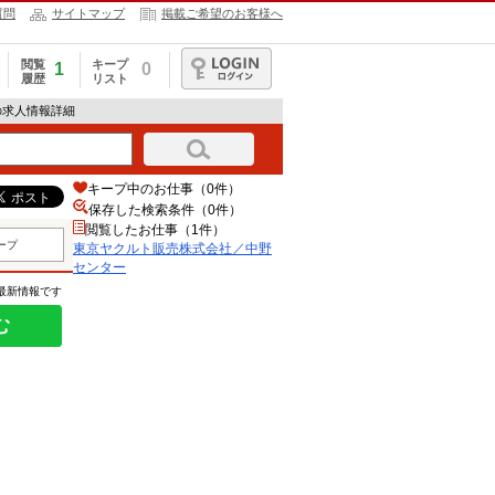
質問
サイトマップ
掲載ご希望のお客様へ
閲覧
キープ
1
0
履歴
リスト
ログイン
の求人情報詳細
キープ中のお仕事（0件）
保存した検索条件（
0
件）
閲覧したお仕事（1件）
ープ
東京ヤクルト販売株式会社／中野
センター
の最新情報です
む