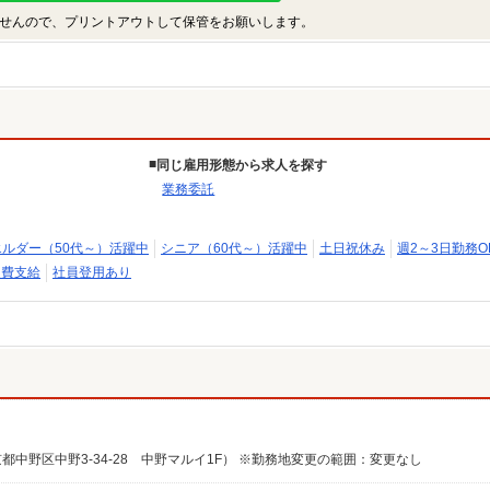
せんので、プリントアウトして保管をお願いします。
同じ雇用形態から求人を探す
業務委託
エルダー（50代～）活躍中
シニア（60代～）活躍中
土日祝休み
週2～3日勤務O
通費支給
社員登用あり
中野区中野3-34-28 中野マルイ1F） ※勤務地変更の範囲：変更なし