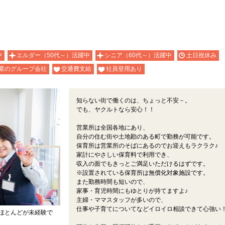
中
エルダー（50代～）活躍中
シニア（60代～）活躍中
土日祝休み
業のグループ会社
交通費支給
社員登用あり
知らない街で働くのは、ちょっと不安－。
でも、ヤクルトなら安心！！
営業所は全国各地にあり、
自分の住む街や土地勘のある町で勤務が可能です。
保育所は営業所のそばにあるのでお迎えもラクラク♪
家計にやさしい保育料で利用でき、
収入の面でもきっとご満足いただけるはずです。
※設置されている保育所は無償化対象施設です。
また勤務時間も短いので、
家事・育児時間にもゆとりが持てますよ♪
主婦・ママスタッフが多いので、
仕事や子育てについてなどイロイロ相談できて心強い
ほとんどが未経験で