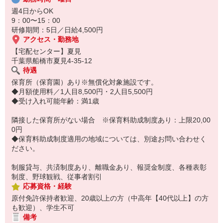
・家事・夕食の支度なども余裕をもってできます！
週4日からOK
9：00〜15：00
研修期間：5日／日給4,500円
アクセス・勤務地
【宅配センター】夏見
千葉県船橋市夏見4-35-12
待遇
保育所（保育園）あり※無償化対象施設です。
◆月額使用料／1人目8,500円・2人目5,500円
◆受け入れ可能年齢：満1歳
隣接した保育所がない場合 ※保育料助成制度あり：上限20,00
0円
◆保育料助成制度適用の地域については、別途お問い合わせく
ださい。
制服貸与、共済制度あり、離職金あり、報奨金制度、各種表彰
制度、野球観戦、従事者割引
応募資格・経験
原付免許保持者歓迎、20歳以上の方（中高年【40代以上】の方
も歓迎）、学生不可
備考