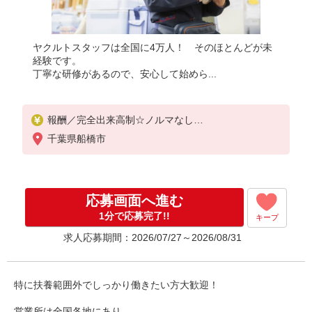
ヤクルトスタッフは全国に4万人！ そのほとんどが未
経験です。
丁寧な研修があるので、安心して始めら...
報酬／完全出来高制☆ノルマなし
◎稼働は週5日（4日も選択可）
千葉県船橋市
※週5日稼働の方の平均月収27万円
「あなたに合わせた」働き方ができます。働き方や
ご希望の収入など、お気軽にお問い合わせください
！
応募画面へ進む
◎20代〜50代を中心に幅広い年代の方が活躍中！
1分で応募完了!!
キープ
求人応募期間：2026/07/27～2026/08/31
特に扶養範囲外でしっかり働きたい方大歓迎！
営業所は全国各地にあり、