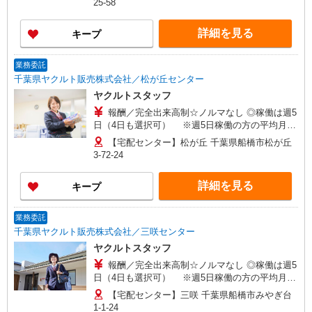
25-58
せください！ ◎20代〜50代を中心に幅広い年代の
方が活躍中！
詳細を見る
キープ
業務委託
千葉県ヤクルト販売株式会社／松が丘センター
ヤクルトスタッフ
報酬／完全出来高制☆ノルマなし ◎稼働は週5
日（4日も選択可） ※週5日稼働の方の平均月収
27万円 「あなたに合わせた」働き方ができます。
【宅配センター】松が丘 千葉県船橋市松が丘
働き方やご希望の収入など、お気軽にお問い合わ
3-72-24
せください！ ◎20代〜50代を中心に幅広い年代の
方が活躍中！
詳細を見る
キープ
業務委託
千葉県ヤクルト販売株式会社／三咲センター
ヤクルトスタッフ
報酬／完全出来高制☆ノルマなし ◎稼働は週5
日（4日も選択可） ※週5日稼働の方の平均月収
27万円 「あなたに合わせた」働き方ができます。
【宅配センター】三咲 千葉県船橋市みやぎ台
働き方やご希望の収入など、お気軽にお問い合わ
1-1-24