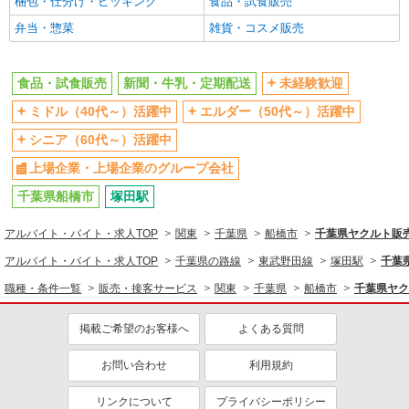
梱包・仕分け・ピッキング
食品・試食販売
未経験歓迎
ミドル（40代～）活躍中
弁当・惣菜
雑貨・コスメ販売
上場企業・上場企業のグループ会社
業務委託
千葉県ヤクルト販売株式会社／津田沼センター
ヤクルトスタッフ
食品・試食販売
新聞・牛乳・定期配送
未経験歓迎
報酬／完全出来高制☆ノルマなし ◎稼働は週5
ミドル（40代～）活躍中
エルダー（50代～）活躍中
日（4日も選択可） ※週5日稼働の方の平均月収
27万円 「あなたに合わせた」働き方ができます。
シニア（60代～）活躍中
【宅配センター】津田沼 千葉県船橋市前原西1
働き方やご希望の収入など、お気軽にお問い合わ
丁目1番24号
上場企業・上場企業のグループ会社
せください！ ◎20代〜50代を中心に幅広い年代の
方が活躍中！
千葉県船橋市
塚田駅
詳細を見る
キープ
アルバイト・バイト・求人TOP
関東
千葉県
船橋市
千葉県ヤクルト販
業務委託
千葉県ヤクルト販売株式会社／薬円台センター
アルバイト・バイト・求人TOP
千葉県の路線
東武野田線
塚田駅
千葉
ヤクルトスタッフ
職種・条件一覧
販売・接客サービス
関東
千葉県
船橋市
千葉県ヤク
報酬／完全出来高制☆ノルマなし ◎稼働は週5
日（4日も選択可） ※週5日稼働の方の平均月収
掲載ご希望のお客様へ
よくある質問
27万円 「あなたに合わせた」働き方ができます。
【宅配センター】薬円台 千葉県船橋市飯山満
働き方やご希望の収入など、お気軽にお問い合わ
町3-1559-1
お問い合わせ
利用規約
せください！ ◎20代〜50代を中心に幅広い年代の
方が活躍中！
詳細を見る
キープ
リンクについて
プライバシーポリシー