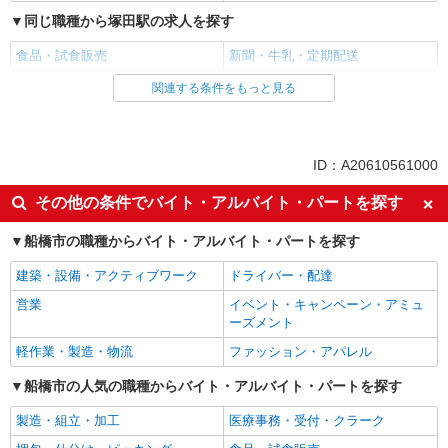
詳細を見る
キープ
同じ職種から塚田駅の求人を探す
業務委託
食品・試食販売
新聞・牛乳・定期配送
千葉県ヤクルト販売株式会社／法典センター
関連する条件をもっと見る
同じ雇用形態から塚田駅の求人を探す
ヤクルトスタッフ
報酬／完全出来高制☆ノルマなし ◎稼働は週5
業務委託
日（4日も選択可） ※週5日稼働の方の平均月収
27万円 「あなたに合わせた」働き方ができます。
同じ特徴から塚田駅の求人を探す
【宅配センター】法典 千葉県船橋市藤原1-27-
ID：A20610561000
働き方やご希望の収入など、お気軽にお問い合わ
27
未経験歓迎
せください！ ◎20代〜50代を中心に幅広い年代の
ミドル（40代～）活躍中
その他の条件でバイト・アルバイト・パートを探す
方が活躍中！
エルダー（50代～）活躍中
シニア（60代～）活躍中
詳細を見る
キープ
船橋市の職種からバイト・アルバイト・パートを探す
上場企業・上場企業のグループ会社
業務委託
建築・設備・アクティブワーク
ドライバー・配達
同じ職種から求人を探す
千葉県ヤクルト販売株式会社／津田沼センター
営業
イベント・キャンペーン・アミュ
ヤクルトスタッフ
販売・接客サービス
ーズメント
報酬／完全出来高制☆ノルマなし ◎稼働は週5
食品・試食販売
軽作業・製造・物流
ファッション・アパレル
日（4日も選択可） ※週5日稼働の方の平均月収
27万円 「あなたに合わせた」働き方ができます。
ドライバー・配達
【宅配センター】津田沼 千葉県船橋市前原西1
船橋市の人気の職種からバイト・アルバイト・パートを探す
働き方やご希望の収入など、お気軽にお問い合わ
丁目1番24号
せください！ ◎20代〜50代を中心に幅広い年代の
同じ特徴から求人を探す
製造・組立・加工
医療事務・受付・クラーク
方が活躍中！
詳細を見る
キープ