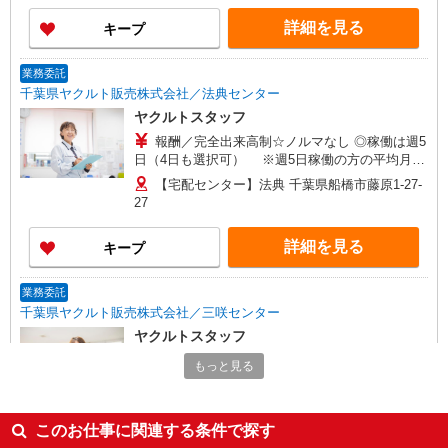
方が活躍中！
詳細を見る
キープ
業務委託
千葉県ヤクルト販売株式会社／法典センター
ヤクルトスタッフ
報酬／完全出来高制☆ノルマなし ◎稼働は週5
日（4日も選択可） ※週5日稼働の方の平均月収
27万円 「あなたに合わせた」働き方ができます。
【宅配センター】法典 千葉県船橋市藤原1-27-
働き方やご希望の収入など、お気軽にお問い合わ
27
せください！ ◎20代〜50代を中心に幅広い年代の
方が活躍中！
詳細を見る
キープ
業務委託
千葉県ヤクルト販売株式会社／三咲センター
ヤクルトスタッフ
報酬／完全出来高制☆ノルマなし ◎稼働は週5
もっと見る
日（4日も選択可） ※週5日稼働の方の平均月収
27万円 「あなたに合わせた」働き方ができます。
【宅配センター】三咲 千葉県船橋市みやぎ台
働き方やご希望の収入など、お気軽にお問い合わ
1-1-24
このお仕事に関連する条件で探す
せください！ ◎20代〜50代を中心に幅広い年代の