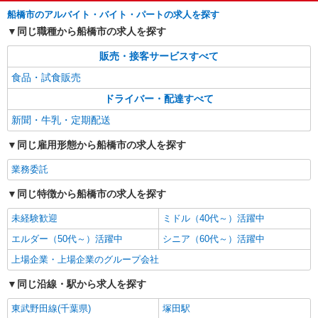
方が活躍中！
詳細を見る
キープ
船橋市のアルバイト・バイト・パートの求人を探す
同じ職種から船橋市の求人を探す
業務委託
販売・接客サービスすべて
千葉県ヤクルト販売株式会社／薬円台センター
ヤクルトスタッフ
食品・試食販売
報酬／完全出来高制☆ノルマなし ◎稼働は週5
ドライバー・配達すべて
日（4日も選択可） ※週5日稼働の方の平均月収
27万円 「あなたに合わせた」働き方ができます。
新聞・牛乳・定期配送
【宅配センター】薬円台 千葉県船橋市飯山満
働き方やご希望の収入など、お気軽にお問い合わ
町3-1559-1
同じ雇用形態から船橋市の求人を探す
せください！ ◎20代〜50代を中心に幅広い年代の
方が活躍中！
詳細を見る
キープ
業務委託
同じ特徴から船橋市の求人を探す
業務委託
千葉県ヤクルト販売株式会社／金杉センター
未経験歓迎
ミドル（40代～）活躍中
ヤクルトスタッフ
エルダー（50代～）活躍中
シニア（60代～）活躍中
報酬／完全出来高制☆ノルマなし ◎稼働は週5
上場企業・上場企業のグループ会社
日（4日も選択可） ※週5日稼働の方の平均月収
27万円 「あなたに合わせた」働き方ができます。
【宅配センター】金杉 千葉県船橋市南三咲1-
同じ沿線・駅から求人を探す
働き方やご希望の収入など、お気軽にお問い合わ
25-58
せください！ ◎20代〜50代を中心に幅広い年代の
東武野田線(千葉県)
塚田駅
方が活躍中！