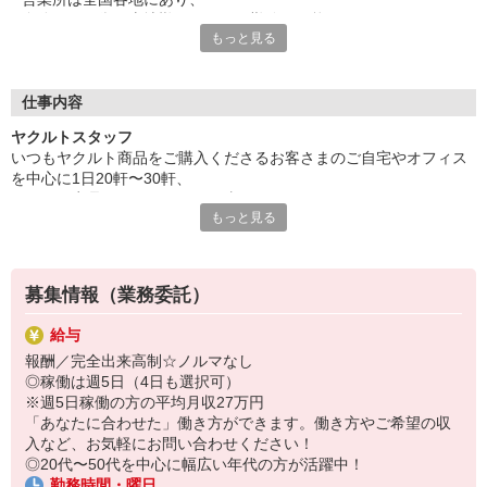
自分の住む街や土地勘のある町で勤務が可能です。
もっと見る
保育所は営業所のそばにあるのでお迎えもラクラク♪
家計にやさしい保育料で利用でき、
収入の面でもきっとご満足いただけるはずです。
※設置されている保育所は無償化対象施設です。
仕事内容
また勤務時間も短いので、
ヤクルトスタッフ
家事・育児時間にもゆとりが持てますよ♪
いつもヤクルト商品をご購入くださるお客さまのご自宅やオフィス
主婦・ママスタッフが多いので、
を中心に1日20軒〜30軒、
仕事や子育てについてなどイロイロ相談できて心強い！
ヤクルト商品をお届けするお仕事です。
もっと見る
商品を通じてお客さまとふれあう楽しさ、健康的な生活にお役立ち
研修や先輩の同行研修など手厚いサポートがあるので、
できる喜び。
未経験の方も安心してチャレンジしてください。
ヤクルトスタッフのお仕事は、たくさんのヤリガイにあふれていま
す！
募集情報（業務委託）
特に扶養範囲外でしっかり稼ぎたい方には最適なエリアをご用意し
給与
ます。
報酬／完全出来高制☆ノルマなし
もちろんバランスよく働きたい方もご相談ください。
◎稼働は週5日（4日も選択可）
※週5日稼働の方の平均月収27万円
☆ココがPoint☆
「あなたに合わせた」働き方ができます。働き方やご希望の収
・職場の近くに保育所があるから、送り迎えの時間の心配がいりま
入など、お気軽にお問い合わせください！
せん
◎20代〜50代を中心に幅広い年代の方が活躍中！
・隣接した保育所がない場合は保育料助成制度あり
勤務時間・曜日