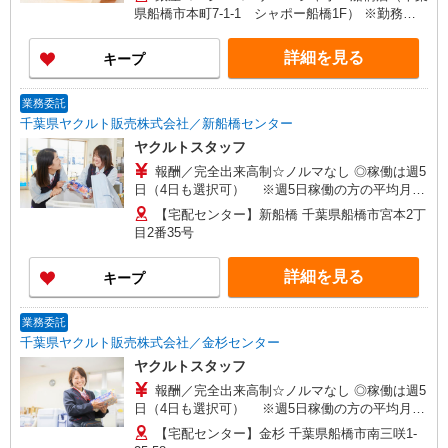
県船橋市本町7-1-1 シャポー船橋1F） ※勤務地
変更の範囲：変更なし
詳細を見る
キープ
業務委託
千葉県ヤクルト販売株式会社／新船橋センター
ヤクルトスタッフ
報酬／完全出来高制☆ノルマなし ◎稼働は週5
日（4日も選択可） ※週5日稼働の方の平均月収
27万円 「あなたに合わせた」働き方ができます。
【宅配センター】新船橋 千葉県船橋市宮本2丁
働き方やご希望の収入など、お気軽にお問い合わ
目2番35号
せください！ ◎20代〜50代を中心に幅広い年代の
方が活躍中！
詳細を見る
キープ
業務委託
千葉県ヤクルト販売株式会社／金杉センター
ヤクルトスタッフ
報酬／完全出来高制☆ノルマなし ◎稼働は週5
日（4日も選択可） ※週5日稼働の方の平均月収
27万円 「あなたに合わせた」働き方ができます。
【宅配センター】金杉 千葉県船橋市南三咲1-
働き方やご希望の収入など、お気軽にお問い合わ