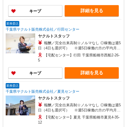
せください！ ◎20代〜50代を中心に幅広い年代の
方が活躍中！
詳細を見る
キープ
業務委託
千葉県ヤクルト販売株式会社／行田センター
ヤクルトスタッフ
報酬／完全出来高制☆ノルマなし ◎稼働は週5
日（4日も選択可） ※週5日稼働の方の平均月収
27万円 「あなたに合わせた」働き方ができます。
【宅配センター】行田 千葉県船橋市西船2-26-
働き方やご希望の収入など、お気軽にお問い合わ
5
せください！ ◎20代〜50代を中心に幅広い年代の
方が活躍中！
詳細を見る
キープ
業務委託
千葉県ヤクルト販売株式会社／夏見センター
ヤクルトスタッフ
報酬／完全出来高制☆ノルマなし ◎稼働は週5
日（4日も選択可） ※週5日稼働の方の平均月収
27万円 「あなたに合わせた」働き方ができます。
【宅配センター】夏見 千葉県船橋市夏見4-35-
働き方やご希望の収入など、お気軽にお問い合わ
12
せください！ ◎20代〜50代を中心に幅広い年代の