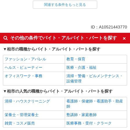
関連する条件をもっと見る
同じ雇用形態から南柏駅の求人を探す
業務委託
同じ特徴から南柏駅の求人を探す
ID：A10521443770
未経験歓迎
ミドル（40代～）活躍中
その他の条件でバイト・アルバイト・パートを探す
エルダー（50代～）活躍中
シニア（60代～）活躍中
柏市の職種からバイト・アルバイト・パートを探す
上場企業・上場企業のグループ会
扶養内勤務OK
社
ファッション・アパレル
教育・保育
副業・WワークOK
ヘルス・ビューティー
医療・介護・福祉
同じ職種から求人を探す
オフィスワーク・事務
清掃・警備・ビルメンテナンス・
設備管理
販売・接客サービス
柏市の人気の職種からバイト・アルバイト・パートを探す
食品・試食販売
清掃・ハウスクリーニング
看護師・保健師・看護助手・助産
同じ特徴から求人を探す
師
未経験歓迎
栄養士・管理栄養士
ミドル（40代～）活躍中
塾講師・家庭教師
上場企業・上場企業のグループ会
雑貨・コスメ販売
扶養内勤務OK
医療事務・受付・クラーク
社