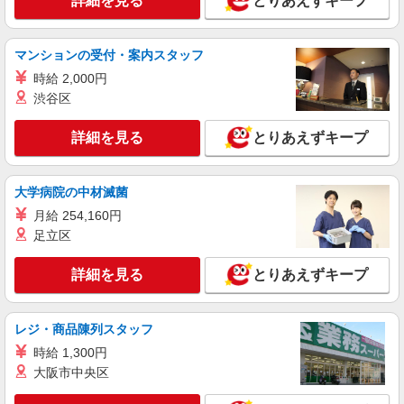
詳細を見る
とりあえずキープ
日（4日も選択可） ※週5日稼働の方の平均月収
27万円 「あなたに合わせた」働き方ができます。
【宅配センター】沼南 千葉県柏市岩井789-3
働き方やご希望の収入など、お気軽にお問い合わ
マンションの受付・案内スタッフ
せください！ ◎20代〜50代を中心に幅広い年代の
詳細を見る
キープ
方が活躍中！
時給 2,000円
渋谷区
業務委託
千葉県ヤクルト販売株式会社／東台センター
詳細を見る
とりあえずキープ
ヤクルトスタッフ
報酬／完全出来高制☆ノルマなし ◎稼働は週5
日（4日も選択可） ※週5日稼働の方の平均月収
大学病院の中材滅菌
27万円 「あなたに合わせた」働き方ができます。
【宅配センター】東台 千葉県柏市東台本町6-
月給 254,160円
働き方やご希望の収入など、お気軽にお問い合わ
38
足立区
せください！ ◎20代〜50代を中心に幅広い年代の
方が活躍中！
詳細を見る
キープ
詳細を見る
とりあえずキープ
業務委託
レジ・商品陳列スタッフ
千葉県ヤクルト販売株式会社／沼南センター
ヤクルトスタッフ
時給 1,300円
大阪市中央区
報酬／完全出来高制☆ノルマなし ◎稼働は週5
日（4日も選択可） ※週5日稼働の方の平均月収