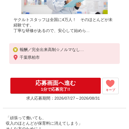
ヤクルトスタッフは全国に4万人！ そのほとんどが未
経験です。
丁寧な研修があるので、安心して始めら...
報酬／完全出来高制☆ノルマなし
◎稼働は週5日（4日も選択可）
千葉県柏市
※週5日稼働の方の平均月収27万円
「あなたに合わせた」働き方ができます。働き方や
ご希望の収入など、お気軽にお問い合わせください
！
応募画面へ進む
◎20代〜50代を中心に幅広い年代の方が活躍中！
1分で応募完了!!
キープ
求人応募期間：2026/07/27～2026/08/31
「頑張って働いても、
収入のほとんどが保育料に消えてしまう」
そんな方のために！