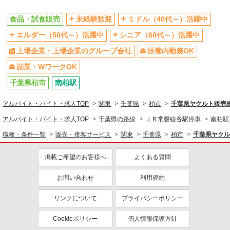
副業・WワークOK
食品・試食販売
未経験歓迎
ミドル（40代～）活躍中
エルダー（50代～）活躍中
シニア（60代～）活躍中
上場企業・上場企業のグループ会社
扶養内勤務OK
副業・WワークOK
千葉県柏市
南柏駅
アルバイト・バイト・求人TOP
関東
千葉県
柏市
千葉県ヤクルト販売
アルバイト・バイト・求人TOP
千葉県の路線
ＪＲ常磐線各駅停車
南柏駅
職種・条件一覧
販売・接客サービス
関東
千葉県
柏市
千葉県ヤクル
掲載ご希望のお客様へ
よくある質問
お問い合わせ
利用規約
リンクについて
プライバシーポリシー
Cookieポリシー
個人情報保護方針