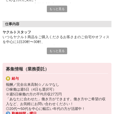
ヤクルトでは≪保育料助成制度≫を取り入れ、
もっと見る
一般の保育園に子どもを預けている方をバックアップ◎
頑張って働いた収入の中から、
少しでも家計の足しに、ママのお小遣いに♪ を応援します！
仕事内容
◆家庭と両立可能な短時間勤務
ヤクルトスタッフ
◆急なお休みにもスタッフ同士で快くフォロー
いつもヤクルト商品をご購入くださるお客さまのご自宅やオフィス
を中心に1日20軒〜30軒、
など、働くママの多いヤクルトならではの
ヤクルト商品をお届けするお仕事です。
充実した環境を整え、
もっと見る
商品を通じてお客さまとふれあう楽しさ、健康的な生活にお役立ち
仕事×育児のお悩みをスッキリ解決に導きます☆
できる喜び。
ヤクルトスタッフのお仕事は、たくさんのヤリガイにあふれていま
す！
募集情報（業務委託）
☆ココがPoint☆
給与
・職場の近くに保育所があるから、送り迎えの時間の心配がいりま
報酬／完全出来高制☆ノルマなし
せん
◎稼働は週5日（4日も選択可）
・隣接した保育所がない場合は保育料助成制度あり
※週5日稼働の方の平均月収27万円
・家事・夕食の支度なども余裕をもってできます！
「あなたに合わせた」働き方ができます。働き方やご希望の収
入など、お気軽にお問い合わせください！
◎20代〜50代を中心に幅広い年代の方が活躍中！
勤務時間・曜日