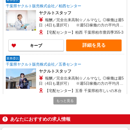
業務委託
千葉県ヤクルト販売株式会社／柏西センター
ヤクルトスタッフ
報酬／完全出来高制☆ノルマなし ◎稼働は週5
日（4日も選択可） ※週5日稼働の方の平均月収
27万円 「あなたに合わせた」働き方ができます。
【宅配センター】柏西 千葉県柏市豊四季355-3
働き方やご希望の収入など、お気軽にお問い合わ
せください！ ◎20代〜50代を中心に幅広い年代の
詳細を見る
キープ
方が活躍中！
業務委託
千葉県ヤクルト販売株式会社／五香センター
ヤクルトスタッフ
報酬／完全出来高制☆ノルマなし ◎稼働は週5
日（4日も選択可） ※週5日稼働の方の平均月収
27万円 「あなたに合わせた」働き方ができます。
【宅配センター】五香 千葉県柏市しいの木台
働き方やご希望の収入など、お気軽にお問い合わ
4-45-11
せください！ ◎20代〜50代を中心に幅広い年代の
もっと見る
方が活躍中！
詳細を見る
キープ
あなたにおすすめの求人情報
業務委託
千葉県ヤクルト販売株式会社／増尾センター