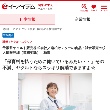
関東
の求人
▼エリア変更
仕事情報
企業情報
更新日：2026/07/27 ※更新日時点の最新情報です
業務委託
職種：ヤクルトスタッフ
千葉県ヤクルト販売株式会社／南柏センターの食品・試食販売の求
人情報詳細（業務委託） - 柏市
「保育料を払うために働いているみたい・・」その
不満、ヤクルトならスッキリ解消できますよ☆