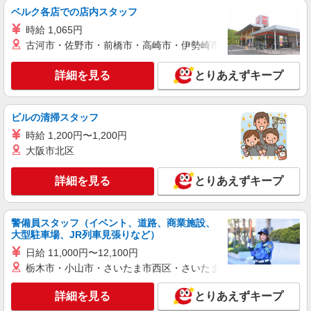
ヤクルトスタッフ
ベルク各店での店内スタッフ
報酬／完全出来高制☆ノルマなし ◎稼働は週5
時給 1,065円
日（4日も選択可） ※週5日稼働の方の平均月収
古河市・佐野市・前橋市・高崎市・伊勢崎市・太田市・館林市・
27万円 「あなたに合わせた」働き方ができます。
【宅配センター】南柏 千葉県柏市豊四季972-
働き方やご希望の収入など、お気軽にお問い合わ
10
せください！ ◎20代〜50代を中心に幅広い年代の
詳細を見る
とりあえずキープ
方が活躍中！
詳細を見る
キープ
ビルの清掃スタッフ
業務委託
時給 1,200円〜1,200円
千葉県ヤクルト販売株式会社／柏中央センター
大阪市北区
ヤクルトスタッフ
報酬／完全出来高制☆ノルマなし ◎稼働は週5
詳細を見る
とりあえずキープ
日（4日も選択可） ※週5日稼働の方の平均月収
27万円 「あなたに合わせた」働き方ができます。
【宅配センター】柏中央 千葉県柏市篠篭田545
働き方やご希望の収入など、お気軽にお問い合わ
警備員スタッフ（イベント、道路、商業施設、
せください！ ◎20代〜50代を中心に幅広い年代の
詳細を見る
大型駐車場、JR列車見張りなど）
キープ
方が活躍中！
日給 11,000円〜12,100円
業務委託
栃木市・小山市・さいたま市西区・さいたま市岩槻区・久喜市・
千葉県ヤクルト販売株式会社／江戸川台センター
詳細を見る
ヤクルトスタッフ
とりあえずキープ