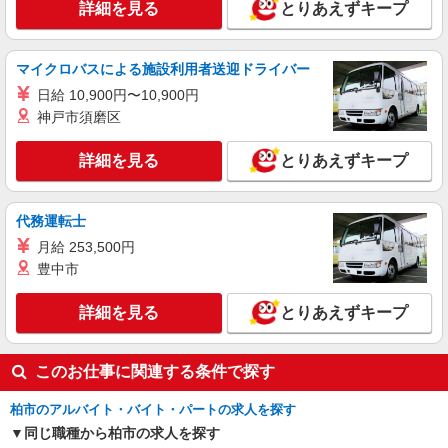
27万円 「あなたに合わせた」働き方ができます。
詳細を見る
【宅配センター】沼南 千葉県柏市岩井789-3
とりあえずキープ
働き方やご希望の収入など、お気軽にお問い合わ
せください！ ◎20代〜50代を中心に幅広い年代の
詳細を見る
キープ
方が活躍中！
マイクロバスによる施設利用者送迎ドライバー
日給 10,900円〜10,900円
業務委託
神戸市須磨区
千葉県ヤクルト販売株式会社／江戸川台センター
ヤクルトスタッフ
詳細を見る
とりあえずキープ
報酬／完全出来高制☆ノルマなし ◎稼働は週5
日（4日も選択可） ※週5日稼働の方の平均月収
27万円 「あなたに合わせた」働き方ができます。
【宅配センター】江戸川台 千葉県柏市西原5-2-
働き方やご希望の収入など、お気軽にお問い合わ
代務運転士
31
せください！ ◎20代〜50代を中心に幅広い年代の
月給 253,500円
方が活躍中！
豊中市
詳細を見る
キープ
詳細を見る
とりあえずキープ
業務委託
千葉県ヤクルト販売株式会社／柏西センター
ヤクルトスタッフ
このお仕事に関連する条件で探す
報酬／完全出来高制☆ノルマなし ◎稼働は週5
日（4日も選択可） ※週5日稼働の方の平均月収
柏市のアルバイト・バイト・パートの求人を探す
27万円 「あなたに合わせた」働き方ができます。
【宅配センター】柏西 千葉県柏市豊四季355-3
同じ職種から柏市の求人を探す
働き方やご希望の収入など、お気軽にお問い合わ