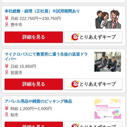
報酬／完全出来高制☆ノルマなし ◎稼働は週5
日（4日も選択可） ※週5日稼働の方の平均月収
本社総務・経理（正社員）※試用期間あり
27万円 「あなたに合わせた」働き方ができます。
【宅配センター】江戸川台 千葉県柏市西原5-2-
働き方やご希望の収入など、お気軽にお問い合わ
31
月給 222,750円〜230,750円
せください！ ◎20代〜50代を中心に幅広い年代の
豊中市
方が活躍中！
詳細を見る
キープ
詳細を見る
とりあえずキープ
業務委託
千葉県ヤクルト販売株式会社／五香センター
マイクロバスにて教習所に通う生徒の送迎ドラ
ヤクルトスタッフ
イバー
報酬／完全出来高制☆ノルマなし ◎稼働は週5
日給 15,850円
日（4日も選択可） ※週5日稼働の方の平均月収
箕面市
27万円 「あなたに合わせた」働き方ができます。
【宅配センター】五香 千葉県柏市しいの木台
働き方やご希望の収入など、お気軽にお問い合わ
4-45-11
せください！ ◎20代〜50代を中心に幅広い年代の
詳細を見る
とりあえずキープ
方が活躍中！
詳細を見る
キープ
アパレル用品や雑貨のピッキング検品
業務委託
時給 1,200円〜1,500円
千葉県ヤクルト販売株式会社／沼南センター
柏市
ヤクルトスタッフ
報酬／完全出来高制☆ノルマなし ◎稼働は週5