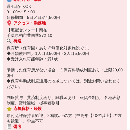
週4日からOK
9：00〜15：00
研修期間：5日／日給4,500円
アクセス・勤務地
【宅配センター】南柏
千葉県柏市豊四季972-10
待遇
保育所（保育園）あり※無償化対象施設です。
◆月額使用料／1人目8,500円・2人目5,500円
◆受け入れ可能年齢：満1歳
隣接した保育所がない場合 ※保育料助成制度あり：上限20,00
0円
◆保育料助成制度適用の地域については、別途お問い合わせく
ださい。
制服貸与、共済制度あり、離職金あり、報奨金制度、各種表彰
制度、野球観戦、従事者割引
応募資格・経験
原付免許保持者歓迎、20歳以上の方（中高年【40代以上】の方
も歓迎）、学生不可
備考