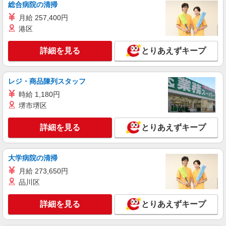
総合病院の清掃
ヤクルトスタッフ
月給 257,400円
報酬／完全出来高制☆ノルマなし ◎稼働は週5
港区
日（4日も選択可） ※週5日稼働の方の平均月収
27万円 「あなたに合わせた」働き方ができます。
【宅配センター】増尾 千葉県柏市南増尾1-4-
働き方やご希望の収入など、お気軽にお問い合わ
詳細を見る
とりあえずキープ
14
せください！ ◎20代〜50代を中心に幅広い年代の
方が活躍中！
詳細を見る
キープ
レジ・商品陳列スタッフ
時給 1,180円
業務委託
堺市堺区
千葉県ヤクルト販売株式会社／東台センター
ヤクルトスタッフ
詳細を見る
とりあえずキープ
報酬／完全出来高制☆ノルマなし ◎稼働は週5
日（4日も選択可） ※週5日稼働の方の平均月収
27万円 「あなたに合わせた」働き方ができます。
【宅配センター】東台 千葉県柏市東台本町6-
大学病院の清掃
働き方やご希望の収入など、お気軽にお問い合わ
38
せください！ ◎20代〜50代を中心に幅広い年代の
月給 273,650円
方が活躍中！
品川区
詳細を見る
キープ
詳細を見る
とりあえずキープ
業務委託
千葉県ヤクルト販売株式会社／南柏センター