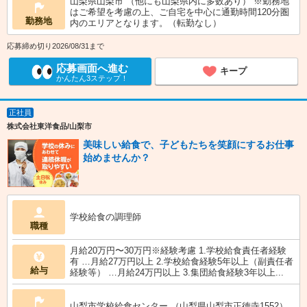
山梨県山梨市 （他にも山梨県内に多数あり） ※勤務地
はご希望を考慮の上、ご自宅を中心に通勤時間120分圏
勤務地
内のエリアとなります。（転勤なし）
応募締め切り2026/08/31まで
応募画面へ進む
キープ
かんたん3ステップ！
正社員
株式会社東洋食品/山梨市
美味しい給食で、子どもたちを笑顔にするお仕事
始めませんか？
学校給食の調理師
職種
月給20万円〜30万円※経験考慮 1.学校給食責任者経験
有 …月給27万円以上 2.学校給食経験5年以上（副責任者
給与
経験等） …月給24万円以上 3.集団給食経験3年以上...
山梨市学校給食センター （山梨県山梨市正徳寺1552）