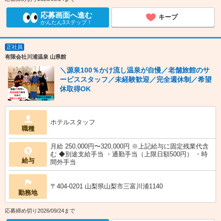
応募画面へ進む
キープ
かんたん3ステップ！
正社員
有限会社川浦温泉 山県館
＼源泉100％かけ流し温泉が自慢／老舗旅館のサ
ービススタッフ／未経験歓迎／完全週休制／希望
休取得OK
ホテルスタッフ
職種
月給 250,000円〜320,000円 ※上記給与に固定残業代含
む ◆別途支給手当 ・通勤手当（上限日額500円） ・時
給与
間外手当
〒404-0201 山梨県山梨市三富川浦1140
勤務地
応募締め切り2026/09/24まで