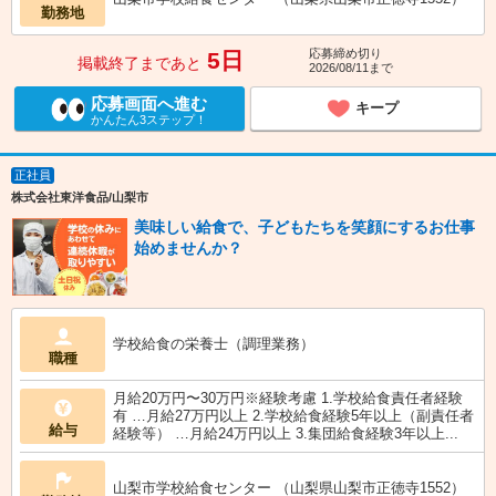
勤務地
応募締め切り
5日
掲載終了まであと
2026/08/11まで
応募画面へ進む
キープ
かんたん3ステップ！
正社員
株式会社東洋食品/山梨市
美味しい給食で、子どもたちを笑顔にするお仕事
始めませんか？
学校給食の栄養士（調理業務）
職種
月給20万円〜30万円※経験考慮 1.学校給食責任者経験
有 …月給27万円以上 2.学校給食経験5年以上（副責任者
給与
経験等） …月給24万円以上 3.集団給食経験3年以上...
山梨市学校給食センター （山梨県山梨市正徳寺1552）