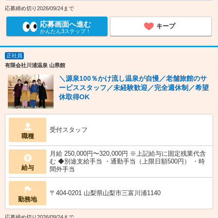
応募締め切り2026/09/24まで
応募画面へ進む
キープ
かんたん3ステップ！
正社員
有限会社川浦温泉 山県館
＼源泉100％かけ流し温泉が自慢／老舗旅館のサ
ービススタッフ／未経験歓迎／完全週休制／希望
休取得OK
受付スタッフ
職種
月給 250,000円〜320,000円 ※上記給与に固定残業代含
む ◆別途支給手当 ・通勤手当（上限日額500円） ・時
給与
間外手当
〒404-0201 山梨県山梨市三富川浦1140
勤務地
応募締め切り2026/09/24まで