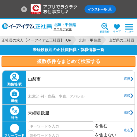
北陸・甲信越
▼エリア変更
正社員の求人【イーアイデム正社員】TOP
北陸・甲信越
山梨県の正社員
未経験歓迎の正社員転職・就職情報一覧
複数条件をまとめて検索する
山梨市
選択
勤務地/駅
選択
未設定
例）食品、事務、アパレル
職種
未経験歓迎
選択
特徴
を含む
絞込
を含まない
フリーワード