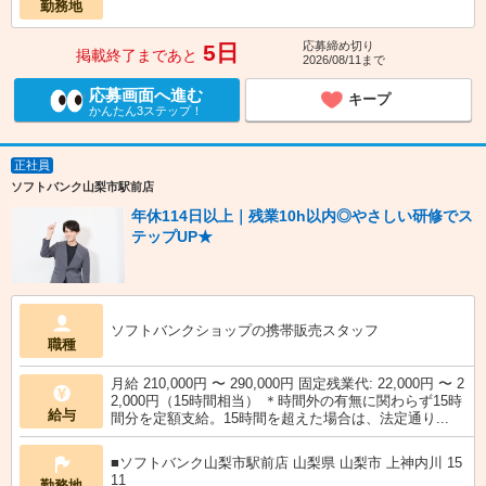
勤務地
応募締め切り
5日
掲載終了まであと
2026/08/11まで
応募画面へ進む
キープ
かんたん3ステップ！
正社員
ソフトバンク山梨市駅前店
年休114日以上｜残業10h以内◎やさしい研修でス
テップUP★
ソフトバンクショップの携帯販売スタッフ
職種
月給 210,000円 〜 290,000円 固定残業代: 22,000円 〜 2
2,000円（15時間相当） ＊時間外の有無に関わらず15時
給与
間分を定額支給。15時間を超えた場合は、法定通り...
■ソフトバンク山梨市駅前店 山梨県 山梨市 上神内川 15
11
勤務地