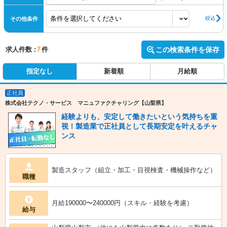
絞込
その他条件
求人件数 :
7
件
この検索条件を保存
指定なし
新着順
月給順
正社員
株式会社テクノ・サービス マニュファクチャリング【山梨県】
経験よりも、安定して働きたいという気持ちを重
視！製造業で正社員として長期安定を叶えるチャ
ンス
製造スタッフ（組立・加工・目視検査・機械操作など）
職種
月給190000〜240000円（スキル・経験を考慮）
給与