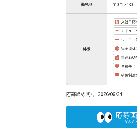
勤務地
〒071-813
入社日応
ミドル（
シニア（
完全週休
特徴
車通勤O
各種手当
研修制度
応募締め切り: 2026/09/24
応募
かんた