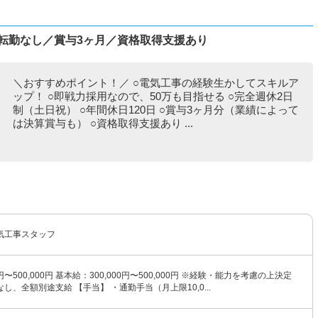
で転勤なし／賞与3ヶ月／資格取得支援あり
＼おすすめポイント！／ ○電気工事の経験生かしてスキルア
ップ！ ○即戦力採用なので、50万も目指せる ○完全週休2日
制（土日祝） ○年間休日120日 ○賞与3ヶ月分（業績によって
は決算賞与も） ○資格取得支援あり ...
気工事スタッフ
00円〜500,000円 基本給：300,000円〜500,000円 ※経験・能力を考慮の上決定
し、全額別途支給 【手当】 ・通勤手当（月上限10,0...