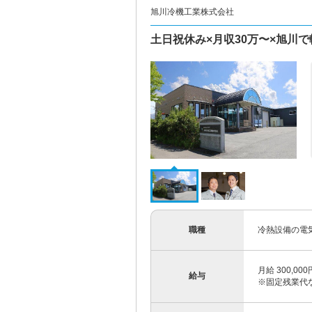
旭川冷機工業株式会社
土日祝休み×月収30万〜×旭川
職種
冷熱設備の電
月給 300,0
給与
※固定残業代な