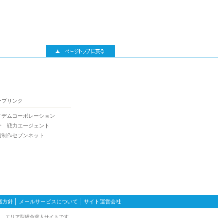
▲ページトップに戻る
ープリンク
イデムコーポレーション
介 戦力エージェント
画制作セブンネット
護方針
メールサービスについて
サイト運営会社
る、エリア型総合求人サイトです。