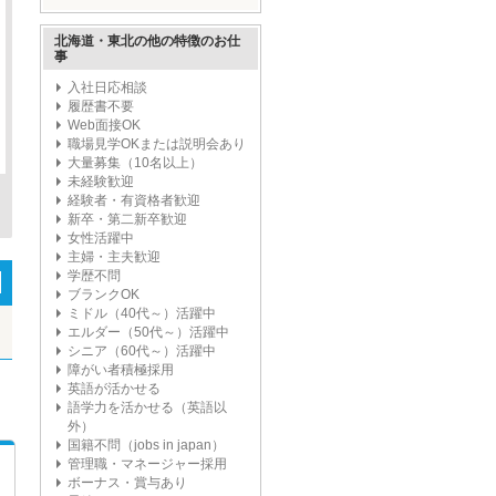
ープ'
北海道・東北の他の特徴のお仕
事
入社日応相談
履歴書不要
Web面接OK
職場見学OKまたは説明会あり
大量募集（10名以上）
未経験歓迎
経験者・有資格者歓迎
新卒・第二新卒歓迎
女性活躍中
主婦・主夫歓迎
学歴不問
ブランクOK
ミドル（40代～）活躍中
エルダー（50代～）活躍中
シニア（60代～）活躍中
障がい者積極採用
英語が活かせる
語学力を活かせる（英語以
外）
国籍不問（jobs in japan）
管理職・マネージャー採用
ボーナス・賞与あり