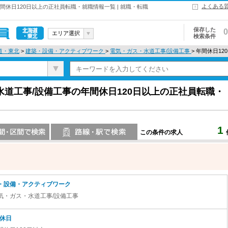
よくある
休日120日以上の正社員転職・就職情報一覧 | 就職・転職
保存した
0
エリア選択
検索条件
北海道・東
道・東北
>
建築・設備・アクティブワーク
>
電気・ガス・水道工事/設備工事
> 年間休日1
北
道工事/設備工事の年間休日120日以上の正社員転職・
1
この条件の求人
索
路線・駅・駅で検索
・設備・アクティブワーク
気・ガス・水道工事/設備工事
-休日