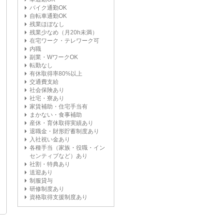
バイク通勤OK
自転車通勤OK
残業ほぼなし
残業少なめ（月20h未満）
在宅ワーク・テレワーク可
内職
副業・WワークOK
転勤なし
有休取得率80%以上
交通費支給
社会保険あり
社宅・寮あり
家賃補助・住宅手当有
まかない・食事補助
産休・育休取得実績あり
退職金・財形貯蓄制度あり
入社祝い金あり
各種手当（家族・役職・イン
センティブなど）あり
社割・特典あり
送迎あり
制服貸与
研修制度あり
資格取得支援制度あり