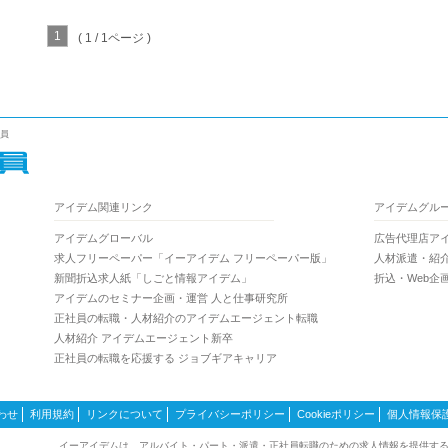
1
( 1 / 1ページ )
社員
アイデム関連リンク
アイデムグル
アイデムグローバル
広告代理店ア
求人フリーペーパー「イーアイデム フリーペーパー版」
人材派遣・紹
新聞折込求人紙「しごと情報アイデム」
折込・Web企
アイデムのセミナー企画・運営 人と仕事研究所
正社員の転職・人材紹介のアイデムエージェント転職
人材紹介 アイデムエージェント新卒
正社員の転職を応援する ジョブギアキャリア
わせ
利用規約
リンクについて
プライバシーポリシー
Cookieポリシー
個人情報保
イーアイデムは、アルバイト・パート・派遣・正社員転職のための求人情報を提供す