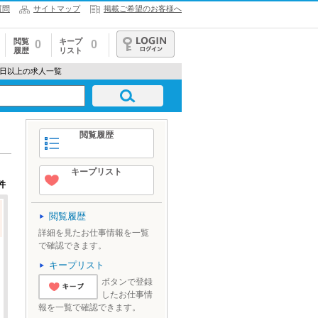
質問
サイトマップ
掲載ご希望のお客様へ
閲覧
キープ
0
0
履歴
リスト
ログイン
20日以上の求人一覧
閲覧履歴
キープリスト
件
閲覧履歴
詳細を見たお仕事情報を一覧
で確認できます。
キープリスト
ボタンで登録
したお仕事情
'とりあえずキ
報を一覧で確認できます。