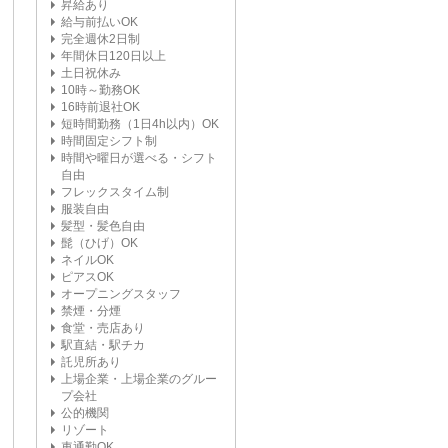
昇給あり
給与前払いOK
完全週休2日制
年間休日120日以上
土日祝休み
10時～勤務OK
16時前退社OK
短時間勤務（1日4h以内）OK
時間固定シフト制
時間や曜日が選べる・シフト
自由
フレックスタイム制
服装自由
髪型・髪色自由
髭（ひげ）OK
ネイルOK
ピアスOK
オープニングスタッフ
禁煙・分煙
食堂・売店あり
駅直結・駅チカ
託児所あり
上場企業・上場企業のグルー
プ会社
公的機関
リゾート
車通勤OK