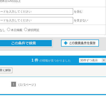
間休日120日以上
を含む
を含まない
なし
本日掲載
締切間近
この検索条件を保存
条件で検索
1 件
30件ずつ表示
の情報が見つかりました
替え解除
1
( 1 / 1ページ )