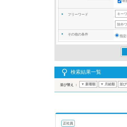
年
フリーワード
その他の条件
指定
この
検索結果一覧
▼ 新着順
▼ 月給順
並び
並び替え ：
正社員