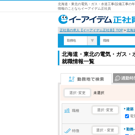
北海道・東北の電気・ガス・水道工事/設備工事の年間
情報のことならイーアイデム正社員
正社員の求人【イーアイデム正社員】TOP
>
北海
勤務地
職種
北海道・東北の電気・ガス・水
就職情報一覧
勤務地で検索
通勤時間で検
選択･変更
未選択
建築
選択･変更
職種
電
勤務
選択・変更
特徴