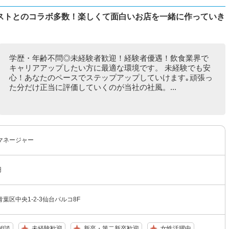
ストとのコラボ多数！楽しくて面白いお店を一緒に作っていき
学歴・年齢不問◎未経験者歓迎！経験者優遇！飲食業界で
キャリアアップしたい方に最適な環境です。 未経験でも安
心！あなたのペースでステップアップしていけます｡頑張っ
た分だけ正当に評価していくのが当社の社風。...
マネージャー
円
葉区中央1-2-3仙台パルコ8F
相談
未経験歓迎
新卒・第二新卒歓迎
女性活躍中