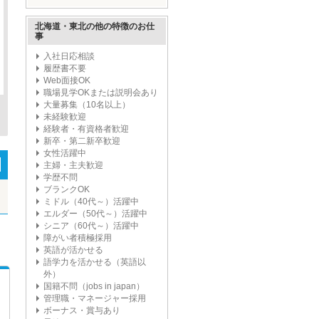
ープ'
北海道・東北の他の特徴のお仕
事
入社日応相談
履歴書不要
Web面接OK
職場見学OKまたは説明会あり
大量募集（10名以上）
未経験歓迎
経験者・有資格者歓迎
新卒・第二新卒歓迎
女性活躍中
主婦・主夫歓迎
学歴不問
ブランクOK
ミドル（40代～）活躍中
エルダー（50代～）活躍中
シニア（60代～）活躍中
障がい者積極採用
英語が活かせる
語学力を活かせる（英語以
外）
国籍不問（jobs in japan）
管理職・マネージャー採用
ボーナス・賞与あり