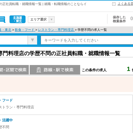
よくある
正社員転職・就職情報一覧 | 就職・転職情報のことならイ
保存した
0
エリア選択
検索条件
北海道・東
道・東北
>
飲食・フード
>
レストラン・専門料理店
> 学歴不問の求人一覧
北
専門料理店の学歴不問の正社員転職・就職情報一覧
1
この条件の求人
索
路線・駅・駅で検索
・フード
ストラン・専門料理店
・活躍中
歴不問