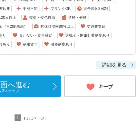
夫歓迎
学歴不問
ブランクOK
完全週休2日制
20日以上
髪型・髪色自由
禁煙・分煙
め（月20h未満）
有休取得率80%以上
交通費支給
あり
まかない・食事補助
退職金・財形貯蓄制度あり
典あり
制服貸与
研修制度あり
詳細を見る
画面へ進む
キープ
ん3ステップ！
1
( 1 / 1ページ )