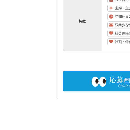
主婦・主
年間休日1
特徴
残業少な
社会保険
社割・特
応募
かんた