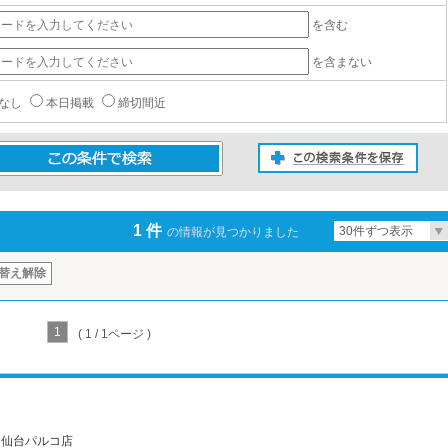
を含む
を含まない
なし
本日掲載
締切間近
この検索条件を保存
条件で検索
1 件
30件ずつ表示
の情報が見つかりました
替え解除
1
( 1 / 1ページ )
） 仙台パルコ店