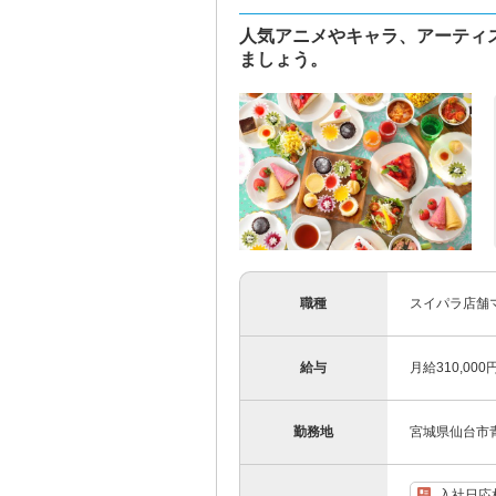
人気アニメやキャラ、アーティ
ましょう。
職種
スイパラ店舗
給与
月給310,000
勤務地
宮城県仙台市青
入社日応