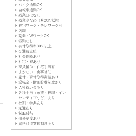
バイク通勤OK
自転車通勤OK
残業ほぼなし
残業少なめ（月20h未満）
在宅ワーク・テレワーク可
内職
副業・WワークOK
転勤なし
有休取得率80%以上
交通費支給
社会保険あり
社宅・寮あり
家賃補助・住宅手当有
まかない・食事補助
産休・育休取得実績あり
退職金・財形貯蓄制度あり
入社祝い金あり
各種手当（家族・役職・イン
センティブなど）あり
社割・特典あり
送迎あり
制服貸与
研修制度あり
資格取得支援制度あり