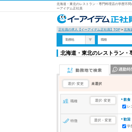
北海道・東北のレストラン・専門料理店の学歴不問の
ーアイデム正社員
正社員の求人【イーアイデム正社員】TOP
>
北海
勤務地
職種
北海道・東北のレストラン・
勤務地で検索
通勤時間で検
選択･変更
未選択
飲食
選択･変更
職種
レ
歓迎
選択・変更
特徴
学