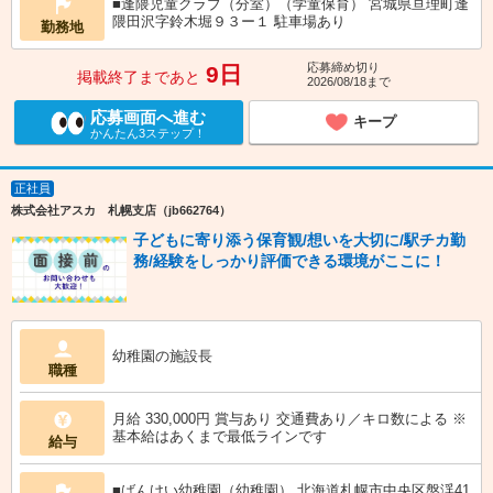
■逢隈児童クラブ（分室）（学童保育） 宮城県亘理町逢
隈田沢字鈴木堀９３ー１ 駐車場あり
勤務地
応募締め切り
9日
掲載終了まであと
2026/08/18まで
応募画面へ進む
キープ
かんたん3ステップ！
正社員
株式会社アスカ 札幌支店（jb662764）
子どもに寄り添う保育観/想いを大切に/駅チカ勤
務/経験をしっかり評価できる環境がここに！
幼稚園の施設長
職種
月給 330,000円 賞与あり 交通費あり／キロ数による ※
基本給はあくまで最低ラインです
給与
■ばんけい幼稚園（幼稚園） 北海道札幌市中央区盤渓41