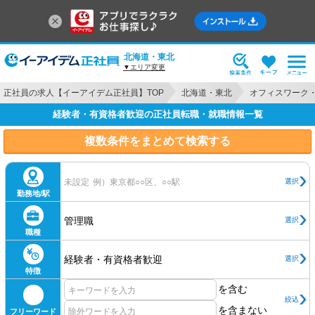
北海道・東北
▼エリア変更
正社員の求人【イーアイデム正社員】TOP
北海道・東北
オフィスワーク
経験者・有資格者歓迎の正社員転職・就職情報一覧
複数条件をまとめて検索する
選択
未設定
例）東京都○○区、○○駅
勤務地/駅
管理職
選択
職種
経験者・有資格者歓迎
選択
特徴
を含む
絞込
を含まない
フリーワード