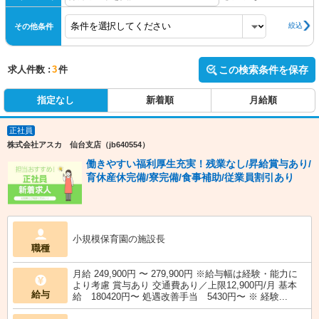
絞込
その他条件
求人件数 :
3
件
この検索条件を保存
指定なし
新着順
月給順
正社員
株式会社アスカ 仙台支店（jb640554）
働きやすい福利厚生充実！残業なし/昇給賞与あり/
育休産休完備/寮完備/食事補助/従業員割引あり
小規模保育園の施設長
職種
月給 249,900円 〜 279,900円 ※給与幅は経験・能力に
より考慮 賞与あり 交通費あり／上限12,900円/月 基本
給与
給 180420円〜 処遇改善手当 5430円〜 ※ 経験...