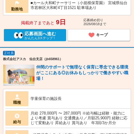
■カール大和町ナーサリー（小規模保育園） 宮城県仙台
市若林区大和町4丁目1521 駐車場あり
勤務地
応募締め切り
9日
掲載終了まであと
2026/08/18まで
応募画面へ進む
キープ
かんたん3ステップ！
正社員
株式会社アスカ 仙台支店（jb658961）
仲間のサポートで無理なく保育に専念できる環境
がここにある◎お休みもしっかりで働きやすい職
場！
学童保育の施設長
職種
月給 278,000円 〜 287,000円 ※給与幅は経験・能力に
より考慮 賞与あり 交通費あり／月額25,900円 経験に応
給与
じて変動あり 昇給あり 賞与あり 年3回/3か月分