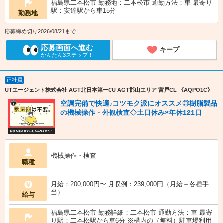
福島県二本松市 勤務地：二本松市 通勤方法：車 最寄り
駅：安達駅から車15分
勤務地
応募締め切り2026/08/21まで
応募画面へ進む
キープ
かんたん3ステップ！
正社員
UTエージェント株式会社 AGT北日本第一CU AGT郡山エリア 宮戸CL 《AQPO1C》
空調完備で快適♪コツモク派にオススメ◎樹脂製品
の機械操作・外観検査◇土日休み×年休121日
機械操作・検査
職種
月給：200,000円〜 月収例：239,000円（月給＋各種手
当）
給与
福島県二本松市 勤務詳細：二本松市 通勤方法：車 最寄
り駅：二本松駅から車6分 ※構内の（無料）駐車場利用