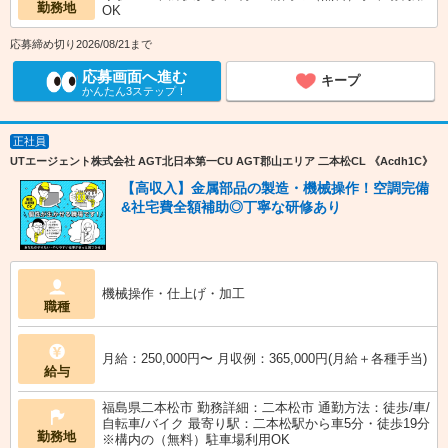
勤務地
OK
応募締め切り2026/08/21まで
応募画面へ進む
キープ
かんたん3ステップ！
正社員
UTエージェント株式会社 AGT北日本第一CU AGT郡山エリア 二本松CL 《Acdh1C》
【高収入】金属部品の製造・機械操作！空調完備
&社宅費全額補助◎丁寧な研修あり
機械操作・仕上げ・加工
職種
月給：250,000円〜 月収例：365,000円(月給＋各種手当)
給与
福島県二本松市 勤務詳細：二本松市 通勤方法：徒歩/車/
自転車/バイク 最寄り駅：二本松駅から車5分・徒歩19分
勤務地
※構内の（無料）駐車場利用OK