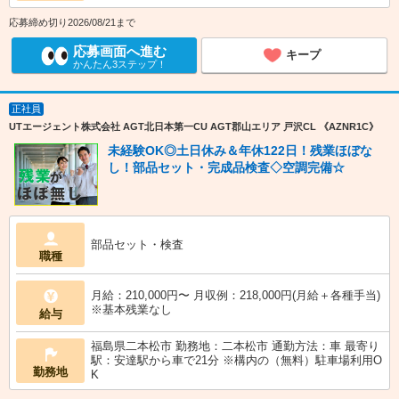
応募締め切り2026/08/21まで
応募画面へ進む
キープ
かんたん3ステップ！
正社員
UTエージェント株式会社 AGT北日本第一CU AGT郡山エリア 戸沢CL 《AZNR1C》
未経験OK◎土日休み＆年休122日！残業ほぼな
し！部品セット・完成品検査◇空調完備☆
部品セット・検査
職種
月給：210,000円〜 月収例：218,000円(月給＋各種手当)
※基本残業なし
給与
福島県二本松市 勤務地：二本松市 通勤方法：車 最寄り
駅：安達駅から車で21分 ※構内の（無料）駐車場利用O
勤務地
K