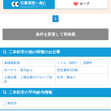
応募画面へ進む
キープ
かんたん3ステップ！
1
条件を変更して再検索
二本松市の他の特徴のお仕事
未経験歓迎
ミドル（40代～）活躍中
ボーナス・賞与あり
完全週休2日制
上場企業・上場企業のグループ会
社宅・寮あり
社
二本松市の平均給与情報
二本松市