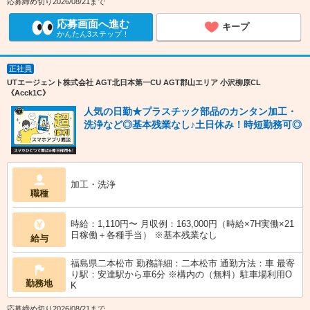
応募締め切り2026/08/21まで
応募画面へ進む
キープ
かんたん3ステップ！
正社員
UTエージェント株式会社 AGT北日本第一CU AGT郡山エリア 小沢柳原CL
《Acck1C》
人気の日勤★プラスチック部品のカンタン加工・
洗浄など◎基本残業なし♪土日休み！時短勤務可◎
加工・洗浄
職種
時給：1,110円〜 月収例：163,000円（時給×7H実働×21
日稼働＋各種手当） ※基本残業なし
給与
福島県二本松市 勤務詳細：二本松市 通勤方法：車 最寄
り駅：安達駅から車6分 ※構内の（無料）駐車場利用O
勤務地
K
応募締め切り2026/08/21まで