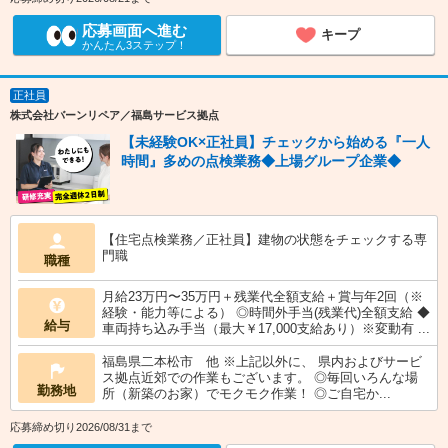
応募画面へ進む
キープ
かんたん3ステップ！
正社員
株式会社バーンリペア／福島サービス拠点
【未経験OK×正社員】チェックから始める『一人
時間』多めの点検業務◆上場グループ企業◆
【住宅点検業務／正社員】建物の状態をチェックする専
門職
職種
月給23万円〜35万円＋残業代全額支給＋賞与年2回（※
経験・能力等による） ◎時間外手当(残業代)全額支給 ◆
給与
車両持ち込み手当（最大￥17,000支給あり）※変動有 ...
福島県二本松市 他 ※上記以外に、 県内およびサービ
ス拠点近郊での作業もございます。 ◎毎回いろんな場
勤務地
所（新築のお家）でモクモク作業！ ◎ご自宅か...
応募締め切り2026/08/31まで