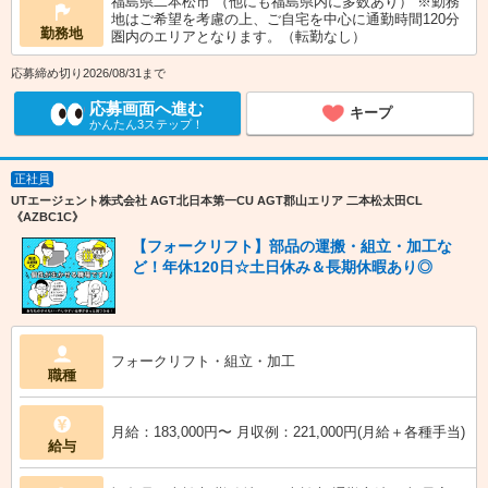
福島県二本松市 （他にも福島県内に多数あり） ※勤務
地はご希望を考慮の上、ご自宅を中心に通勤時間120分
勤務地
圏内のエリアとなります。（転勤なし）
応募締め切り2026/08/31まで
応募画面へ進む
キープ
かんたん3ステップ！
正社員
UTエージェント株式会社 AGT北日本第一CU AGT郡山エリア 二本松太田CL
《AZBC1C》
【フォークリフト】部品の運搬・組立・加工な
ど！年休120日☆土日休み＆長期休暇あり◎
フォークリフト・組立・加工
職種
月給：183,000円〜 月収例：221,000円(月給＋各種手当)
給与