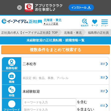
北海道・東北
▼エリア変更
正社員の求人【イーアイデム正社員】TOP
北海道・東北
福島県の正社員
未経験歓迎の正社員転職・就職情報一覧
複数条件をまとめて検索する
二本松市
選択
勤務地/駅
選択
未設定
例）食品、事務、アパレル
職種
未経験歓迎
選択
特徴
を含む
絞込
を含まない
フリーワード