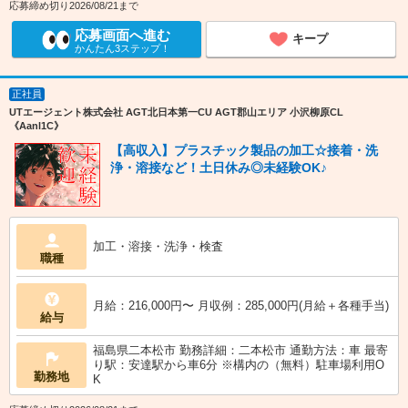
応募締め切り2026/08/21まで
応募画面へ進む
キープ
かんたん3ステップ！
正社員
UTエージェント株式会社 AGT北日本第一CU AGT郡山エリア 小沢柳原CL
《Aanl1C》
【高収入】プラスチック製品の加工☆接着・洗
浄・溶接など！土日休み◎未経験OK♪
加工・溶接・洗浄・検査
職種
月給：216,000円〜 月収例：285,000円(月給＋各種手当)
給与
福島県二本松市 勤務詳細：二本松市 通勤方法：車 最寄
り駅：安達駅から車6分 ※構内の（無料）駐車場利用O
勤務地
K