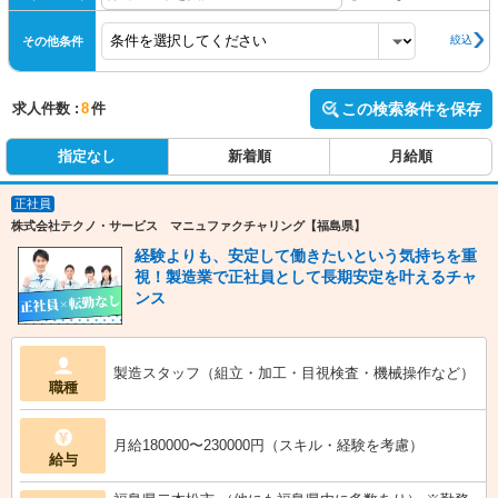
絞込
その他条件
求人件数 :
8
件
この検索条件を保存
指定なし
新着順
月給順
正社員
株式会社テクノ・サービス マニュファクチャリング【福島県】
経験よりも、安定して働きたいという気持ちを重
視！製造業で正社員として長期安定を叶えるチャ
ンス
製造スタッフ（組立・加工・目視検査・機械操作など）
職種
月給180000〜230000円（スキル・経験を考慮）
給与