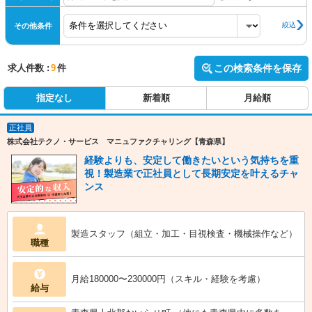
絞込
その他条件
求人件数 :
9
件
この検索条件を保存
指定なし
新着順
月給順
正社員
株式会社テクノ・サービス マニュファクチャリング【青森県】
経験よりも、安定して働きたいという気持ちを重
視！製造業で正社員として長期安定を叶えるチャ
ンス
製造スタッフ（組立・加工・目視検査・機械操作など）
職種
月給180000〜230000円（スキル・経験を考慮）
給与