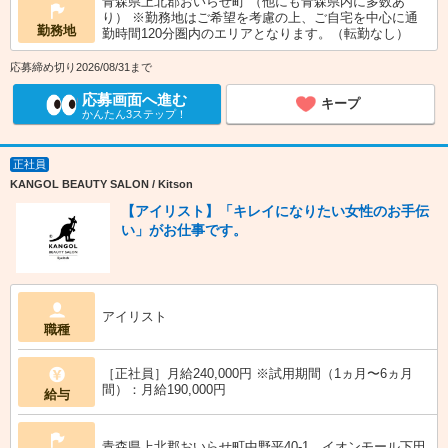
青森県上北郡おいらせ町 （他にも青森県内に多数あ
り） ※勤務地はご希望を考慮の上、ご自宅を中心に通
勤務地
勤時間120分圏内のエリアとなります。（転勤なし）
応募締め切り2026/08/31まで
応募画面へ進む
キープ
かんたん3ステップ！
正社員
KANGOL BEAUTY SALON / Kitson
【アイリスト】「キレイになりたい女性のお手伝
い」がお仕事です。
アイリスト
職種
［正社員］月給240,000円 ※試用期間（1ヵ月〜6ヵ月
間）：月給190,000円
給与
青森県上北郡おいらせ町中野平40-1 イオンモール下田