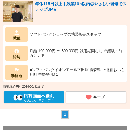
年休115日以上｜残業10h以内◎やさしい研修でス
テップUP★
ソフトバンクショップの携帯販売スタッフ
職種
月給 190,000円 〜 300,000円 試用期間なし ※経験・能
力による
給与
■ソフトバンクイオンモール下田店 青森県 上北郡おいら
せ町 中野平 40‐1
勤務地
応募締め切り2026/08/31まで
応募画面へ進む
キープ
かんたん3ステップ！
1