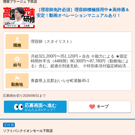
理容プラージュ 下田店
［理容師免許必須］理容師積極採用中★高待遇＆
安定！動画オペレーションマニュアルあり！
理容師（スタイリスト）
職種
月給321,200円〜351,120円＋歩合 ※能力による ★固定
時間外手当（44時間）80,300円〜87,780円（勤務地によ
給与
る）含む。超過分別途支給。 ※特別条項付協定締結済...
青森県上北郡おいらせ町菜飯45-1
勤務地
応募締め切り2026/08/31まで
応募画面へ進む
キープ
かんたん3ステップ！
正社員
ソフトバンクイオンモール下田店