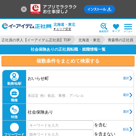
北海道・東北
▼エリア変更
正社員の求人【イーアイデム正社員】TOP
北海道・東北
青森県の正社員
社会保険ありの正社員転職・就職情報一覧
複数条件をまとめて検索する
おいらせ町
選択
勤務地/駅
選択
未設定
例）食品、事務、アパレル
職種
社会保険あり
選択
特徴
を含む
絞込
を含まない
フリーワード