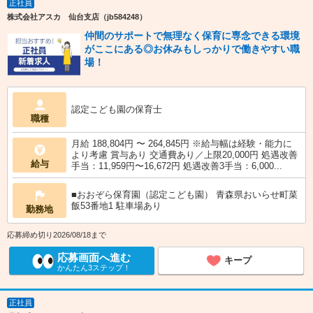
正社員
株式会社アスカ 仙台支店（jb584248）
仲間のサポートで無理なく保育に専念できる環境
がここにある◎お休みもしっかりで働きやすい職
場！
認定こども園の保育士
職種
月給 188,804円 〜 264,845円 ※給与幅は経験・能力に
より考慮 賞与あり 交通費あり／上限20,000円 処遇改善
給与
手当：11,959円〜16,672円 処遇改善3手当：6,000...
■おおぞら保育園（認定こども園） 青森県おいらせ町菜
飯53番地1 駐車場あり
勤務地
応募締め切り2026/08/18まで
応募画面へ進む
キープ
かんたん3ステップ！
正社員