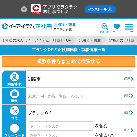
北海道・東北
▼エリア変更
正社員の求人【イーアイデム正社員】TOP
北海道・東北
北海道の正社員
ブランクOKの正社員転職・就職情報一覧
複数条件をまとめて検索する
釧路市
選択
勤務地/駅
選択
未設定
例）食品、事務、アパレル
職種
ブランクOK
選択
特徴
を含む
絞込
を含まない
フリーワード