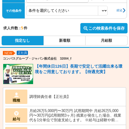
絞込
その他条件
求人件数 :
5
件
この検索条件を保存
指定なし
新着順
月給順
正社員
NEW
コンパスグループ・ジャパン株式会社 32004_f
【年間休日126日】長期で安定して活躍出来る環
境をご用意しております。【待遇充実】
調理師責任者【正社員】
職種
月給26万5,000円〜30万円 試用期間中 月給26万5,000
円〜30万円(試用期間3ヶ月) 残業が発生した場合、残業
給与
代を1分単位で別途支給します。 ※給与は経験や前...