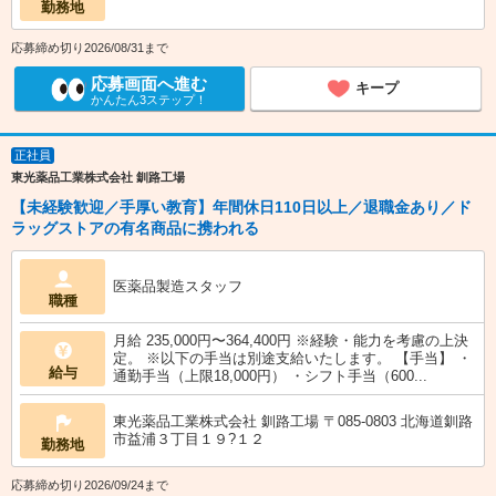
勤務地
応募締め切り2026/08/31まで
応募画面へ進む
キープ
かんたん3ステップ！
正社員
東光薬品工業株式会社 釧路工場
【未経験歓迎／手厚い教育】年間休日110日以上／退職金あり／ド
ラッグストアの有名商品に携われる
医薬品製造スタッフ
職種
月給 235,000円〜364,400円 ※経験・能力を考慮の上決
定。 ※以下の手当は別途支給いたします。 【手当】 ・
給与
通勤手当（上限18,000円） ・シフト手当（600...
東光薬品工業株式会社 釧路工場 〒085-0803 北海道釧路
市益浦３丁目１９?１２
勤務地
応募締め切り2026/09/24まで