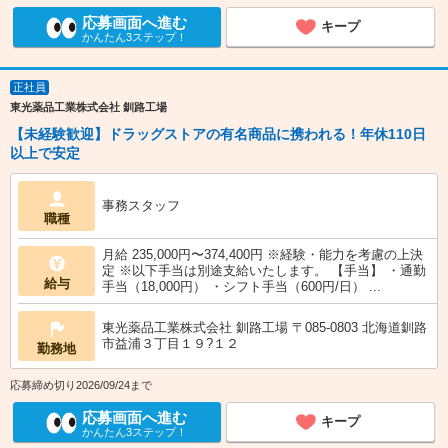
応募画面へ進む
キープ
かんたん3ステップ！
正社員
東光薬品工業株式会社 釧路工場
【未経験歓迎】ドラッグストアの有名商品に携われる！年休110日
以上で安定
事務スタッフ
職種
月給 235,000円〜374,400円 ※経験・能力を考慮の上決
定 ※以下手当は別途支給いたします。 【手当】 ・通勤
給与
手当（18,000円） ・シフト手当（600円/日） ...
東光薬品工業株式会社 釧路工場 〒085-0803 北海道釧路
市益浦３丁目１９?１２
勤務地
応募締め切り2026/09/24まで
応募画面へ進む
キープ
かんたん3ステップ！