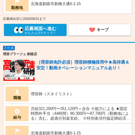
北海道釧路市新橋大通6-1-15
勤務地
応募締め切り2026/08/31まで
応募画面へ進む
キープ
かんたん3ステップ！
正社員
理容プラージュ 釧路店
［理容師免許必須］理容師積極採用中★高待遇＆
安定！動画オペレーションマニュアルあり！
理容師（スタイリスト）
職種
月給321,200円〜351,120円＋歩合 ※能力による ★固定
時間外手当（44時間）80,300円〜87,780円（勤務地によ
給与
る）含む。超過分別途支給。 ※特別条項付協定締結済...
北海道釧路市新橋大通6-1-15