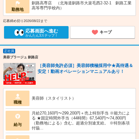
釧路高専店 （北海道釧路市大楽毛西2-32-1 釧路工業
高等専門学校内）
勤務地
応募締め切り2026/08/22まで
応募画面へ進む
キープ
かんたん3ステップ！
正社員
美容プラージュ 釧路店
［美容師免許必須］美容師積極採用中★高待遇＆
安定！動画オペレーションマニュアルあり！
美容師（スタイリスト）
職種
月給270,160円〜299,200円＋売上特別手当 ※能力によ
る ★固定時間外手当（44時間）67,540円〜74,800円
（勤務地による）含む。超過分別途支給。 ※特別条項
給与
付協...