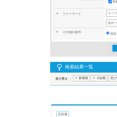
制
フリーワード
その他の条件
指定
この
検索結果一覧
▼ 新着順
▼ 月給順
並び
並び替え ：
正社員