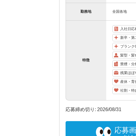
勤務地
全国各地
入社日応
新卒・第
ブランク
髪型・髪
特徴
禁煙・分
残業ほぼ
産休・育
社割・特
応募締め切り: 2026/08/31
応募