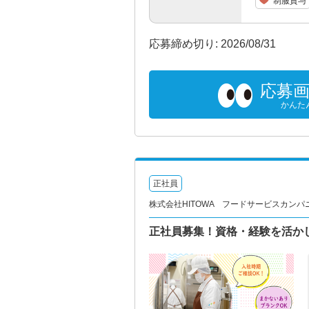
制服貸与
応募締め切り: 2026/08/31
応募
かんた
正社員
株式会社HITOWA フードサービスカンパ
正社員募集！資格・経験を活か