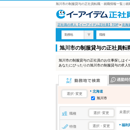
旭川市の制服貸与の正社員転職・就職情報一覧 | 
正社員の求人【イーアイデム正社員】TOP
>
北海
勤務地
職種
旭川市の制服貸与の正社員転
旭川市の制服貸与の正社員のお仕事探しはイ
あなたにぴったりの旭川市の制服貸与の求人
勤務地で検索
通勤時間で検
北海道
選択･変更
旭川市
未選択
選択･変更
職種
福利
選択・変更
特徴