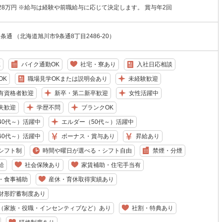
28万円 ※給与は経験や前職給与に応じて決定します。 賞与年2回
条通 （北海道旭川市9条通8丁目2486-20）
K
バイク通勤OK
社宅・寮あり
入社日応相談
OK
職場見学OKまたは説明会あり
未経験歓迎
有資格者歓迎
新卒・第二新卒歓迎
女性活躍中
夫歓迎
学歴不問
ブランクOK
40代～）活躍中
エルダー（50代～）活躍中
60代～）活躍中
ボーナス・賞与あり
昇給あり
シフト制
時間や曜日が選べる・シフト自由
禁煙・分煙
給
社会保険あり
家賃補助・住宅手当有
・食事補助
産休・育休取得実績あり
財形貯蓄制度あり
（家族・役職・インセンティブなど）あり
社割・特典あり