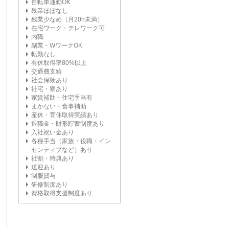
自転車通勤OK
残業ほぼなし
残業少なめ（月20h未満）
在宅ワーク・テレワーク可
内職
副業・WワークOK
転勤なし
有休取得率80%以上
交通費支給
社会保険あり
社宅・寮あり
家賃補助・住宅手当有
まかない・食事補助
産休・育休取得実績あり
退職金・財形貯蓄制度あり
入社祝い金あり
各種手当（家族・役職・イン
センティブなど）あり
社割・特典あり
送迎あり
制服貸与
研修制度あり
資格取得支援制度あり