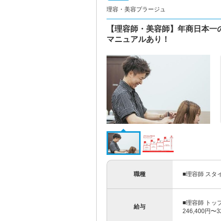
理容・美容プラージュ
【理容師・美容師】年商日本一
マニュアルあり！
職種
■理容師 スタ
■理容師 トッ
給与
246,400円〜