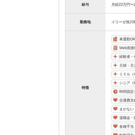
給与
月給22万円〜
勤務地
イリーゼ旭川9
車通勤O
Web面接
経験者・
主婦・主
ミドル（
シニア（
特徴
時間固定
交通費支
まかない
退職金・
各種手当