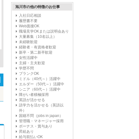
旭川市の他の特徴のお仕事
入社日応相談
履歴書不要
Web面接OK
職場見学OKまたは説明会あり
大量募集（10名以上）
未経験歓迎
経験者・有資格者歓迎
新卒・第二新卒歓迎
女性活躍中
主婦・主夫歓迎
学歴不問
ブランクOK
ミドル（40代～）活躍中
エルダー（50代～）活躍中
シニア（60代～）活躍中
障がい者積極採用
英語が活かせる
語学力を活かせる（英語以
外）
国籍不問（jobs in japan）
管理職・マネージャー採用
ボーナス・賞与あり
昇給あり
給与前払いOK