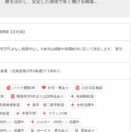
験を活かし、安定した環境で長く働ける職場...
調理師【正社員】
28万円 みなし残業代なし ※給与は経験や前職給与に応じて決定します。 賞与
通 （北海道旭川市3条通17-1369-1）
K
バイク通勤OK
社宅・寮あり
入社日応相談
OK
職場見学OKまたは説明会あり
未経験歓迎
有資格者歓迎
新卒・第二新卒歓迎
女性活躍中
夫歓迎
学歴不問
ブランクOK
40代～）活躍中
エルダー（50代～）活躍中
60代～）活躍中
ボーナス・賞与あり
昇給あり