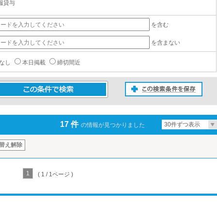
服貸与
を含む
を含まない
なし
本日掲載
締切間近
この検索条件を保存
条件で検索
17 件
30件ずつ表示
の情報が見つかりました
替え解除
1
( 1 / 1ページ )