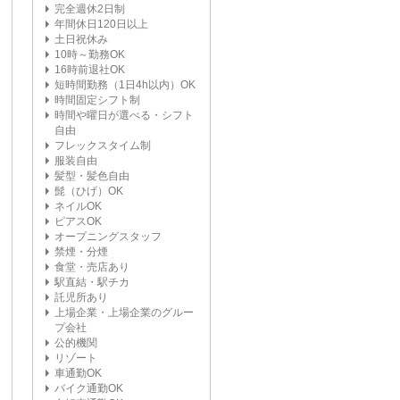
完全週休2日制
年間休日120日以上
土日祝休み
10時～勤務OK
16時前退社OK
短時間勤務（1日4h以内）OK
時間固定シフト制
時間や曜日が選べる・シフト
自由
フレックスタイム制
服装自由
髪型・髪色自由
髭（ひげ）OK
ネイルOK
ピアスOK
オープニングスタッフ
禁煙・分煙
食堂・売店あり
駅直結・駅チカ
託児所あり
上場企業・上場企業のグルー
プ会社
公的機関
リゾート
車通勤OK
バイク通勤OK