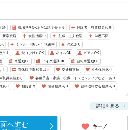
相談
職場見学OKまたは説明会あり
経験者・有資格者歓迎
二新卒歓迎
女性活躍中
主婦・主夫歓迎
学歴不問
OK
ミドル（40代～）活躍中
昇給あり
色自由
髭（ひげ）OK
ネイルOK
ピアスOK
煙
車通勤OK
バイク通勤OK
自転車通勤OK
なし
有休取得率80%以上
交通費支給
社会保険あり
休取得実績あり
各種手当（家族・役職・インセンティブなど）あり
典あり
制服貸与
研修制度あり
資格取得支援制度あり
詳細を見る
画面へ進む
キープ