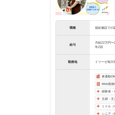
職種
福祉施設での
月給22万円〜
給与
年2回
勤務地
イリーゼ旭川3条
車通勤O
Web面接
経験者・
主婦・主
ミドル（
シニア（