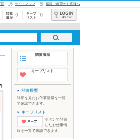
質問
サイトマップ
掲載ご希望のお客様へ
閲覧
キープ
0
0
履歴
リスト
ログイン
閲覧履歴
キープリスト
件
閲覧履歴
詳細を見たお仕事情報を一覧
で確認できます。
キープリスト
ボタンで登録
したお仕事情
'とりあえずキ
報を一覧で確認できます。
ープ'