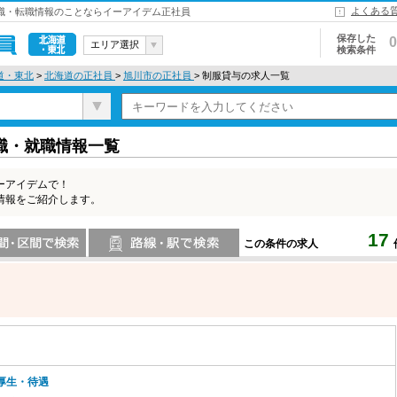
よくある
就職・転職情報のことならイーアイデム正社員
保存した
0
エリア選択
検索条件
北海道・東
道・東北
>
北海道の正社員
>
旭川市の正社員
> 制服貸与の求人一覧
北
職・就職情報一覧
ーアイデムで！
情報をご紹介します。
17
この条件の求人
索
路線・駅・駅で検索
厚生・待遇