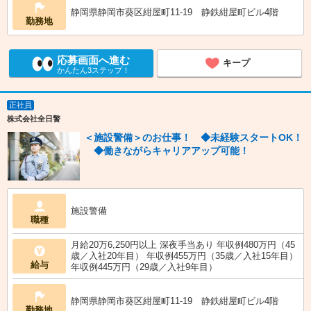
静岡県静岡市葵区紺屋町11-19 静鉄紺屋町ビル4階
勤務地
応募画面へ進む
キープ
かんたん3ステップ！
正社員
株式会社全日警
＜施設警備＞のお仕事！ ◆未経験スタートOK！
◆働きながらキャリアアップ可能！
施設警備
職種
月給20万6,250円以上 深夜手当あり 年収例480万円（45
歳／入社20年目） 年収例455万円（35歳／入社15年目）
給与
年収例445万円（29歳／入社9年目）
静岡県静岡市葵区紺屋町11-19 静鉄紺屋町ビル4階
勤務地