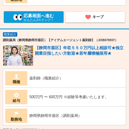
応募画面へ進む
キープ
かんたん3ステップ！
職業紹介
調剤薬局（静岡県静岡市葵区）【アイデムエージェント薬剤師】（JOB070937）
【静岡市葵区】年収５５０万円以上相談可★独立
開業目指したい方歓迎★若年層積極採用★
薬剤師（職業紹介）
職種
500万円 〜 600万円 ※経験等考慮いたします。
給与
静岡県静岡市葵区（調剤薬局）
勤務地