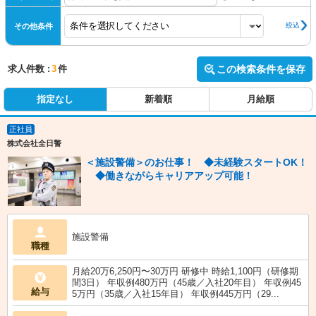
絞込
その他条件
求人件数 :
3
件
この検索条件を保存
指定なし
新着順
月給順
正社員
株式会社全日警
＜施設警備＞のお仕事！ ◆未経験スタートOK！
◆働きながらキャリアアップ可能！
施設警備
職種
月給20万6,250円〜30万円 研修中 時給1,100円（研修期
間3日） 年収例480万円（45歳／入社20年目） 年収例45
給与
5万円（35歳／入社15年目） 年収例445万円（29...