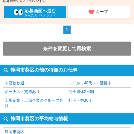
応募締め切り2027/05/22まで
応募画面へ進む
キープ
かんたん3ステップ！
1
条件を変更して再検索
静岡市葵区の他の特徴のお仕事
未経験歓迎
ミドル（40代～）活躍中
ボーナス・賞与あり
完全週休2日制
上場企業・上場企業のグループ会
社宅・寮あり
社
静岡市葵区の平均給与情報
静岡市葵区