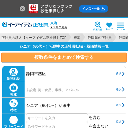
東海
▼エリア変更
正社員の求人【イーアイデム正社員】TOP
東海
静岡県の正社員
静岡
シニア（60代～）活躍中の正社員転職・就職情報一覧
複数条件をまとめて検索する
静岡市葵区
選択
勤務地/駅
選択
未設定
例）食品、事務、アパレル
職種
シニア（60代～）活躍中
選択
特徴
を含む
絞込
を含まない
フリーワード