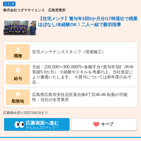
正社員
株式会社コダマサイエンス 広島営業所
【住宅メンテ】賞与年3回5か月分/17時退社で残業
ほぼなし/未経験OK！二人一組で親切指導
住宅メンテナンススタッフ（現場施工）
職種
月給：230,000〜300,000円+各種手当+賞与年3回（昨年
実績5.0か月） ※経験やスキルを考慮の上、当社規定に
より優遇いたします。 ※賞与については初年度のみ寸
給与
志...
広島県広島市安佐北区落合南4丁目46-46 転勤の可能
性：当社の全営業所
勤務地
応募締め切り2027/04/19まで
応募画面へ進む
キープ
かんたん3ステップ！