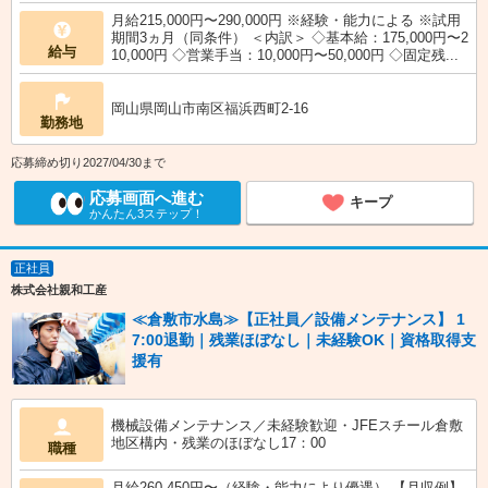
月給215,000円〜290,000円 ※経験・能力による ※試用
期間3ヵ月（同条件） ＜内訳＞ ◇基本給：175,000円〜2
給与
10,000円 ◇営業手当：10,000円〜50,000円 ◇固定残...
岡山県岡山市南区福浜西町2-16
勤務地
応募締め切り2027/04/30まで
応募画面へ進む
キープ
かんたん3ステップ！
正社員
株式会社親和工産
≪倉敷市水島≫【正社員／設備メンテナンス】 1
7:00退勤｜残業ほぼなし｜未経験OK｜資格取得支
援有
機械設備メンテナンス／未経験歓迎・JFEスチール倉敷
地区構内・残業のほぼなし17：00
職種
月給260,450円〜（経験・能力により優遇） 【月収例】