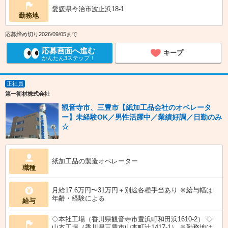
愛媛県今治市波止浜18-1
勤務地
応募締め切り2026/09/05まで
応募画面へ進む
キープ
かんたん3ステップ！
正社員
第一衛材株式会社
観音寺市、三豊市【紙加工品会社のオペレータ
ー】未経験OK／男性活躍中／業績好調／日勤のみ
☆
紙加工品の製造オペレーター
職種
月給17.6万円〜31万円＋別途各種手当あり ※給与幅は
年齢・経験による
給与
◇本社工場（香川県観音寺市豊浜町和田浜1610-2） ◇
山本工場（香川県三豊市山本町辻1417-1） ※勤務地は