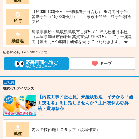
職種
月給339,100円〜（一律職務手当含む） ※時間外手当、
皆勤手当（15,000円/月）、 家族手当等、諸手当別途
給与
支給
鳥取事業所：鳥取県鳥取市古海527-1 ※入社後は本社
（兵庫県姫路市飾磨区英賀東浜甲1960-5）にて、一定期
勤務地
間［数カ月〜1年間］研修を受けていただきます。 ★...
応募締め切り2027/01/07まで
応募画面へ進む
キープ
かんたん3ステップ！
正社員
株式会社アイワンズ
【内装工事／正社員】未経験歓迎！イチから「施
工技術者」を目指しませんか？土日祝休み◎昇
給・賞与有◎
内装の技術施工スタッフ（現場作業）
職種