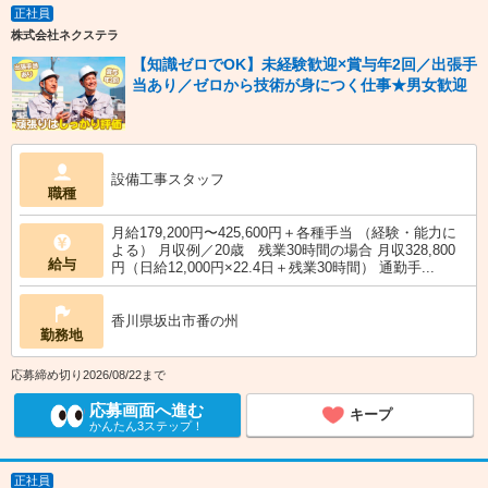
正社員
株式会社ネクステラ
【知識ゼロでOK】未経験歓迎×賞与年2回／出張手
当あり／ゼロから技術が身につく仕事★男女歓迎
設備工事スタッフ
職種
月給179,200円〜425,600円＋各種手当 （経験・能力に
よる） 月収例／20歳 残業30時間の場合 月収328,800
給与
円（日給12,000円×22.4日＋残業30時間） 通勤手...
香川県坂出市番の州
勤務地
応募締め切り2026/08/22まで
応募画面へ進む
キープ
かんたん3ステップ！
正社員