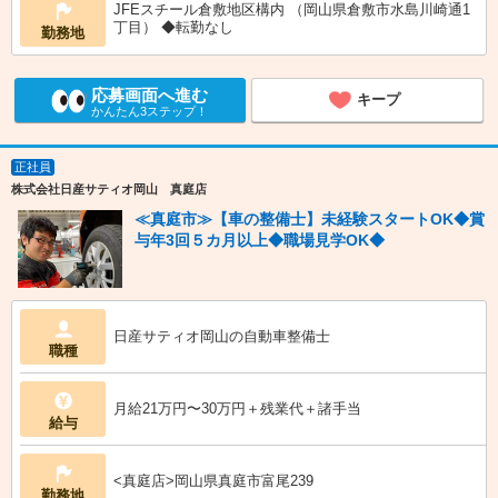
JFEスチール倉敷地区構内 （岡山県倉敷市水島川崎通1
丁目） ◆転勤なし
勤務地
応募画面へ進む
キープ
かんたん3ステップ！
正社員
株式会社日産サティオ岡山 真庭店
≪真庭市≫【車の整備士】未経験スタートOK◆賞
与年3回５カ月以上◆職場見学OK◆
日産サティオ岡山の自動車整備士
職種
月給21万円〜30万円＋残業代＋諸手当
給与
<真庭店>岡山県真庭市富尾239
勤務地