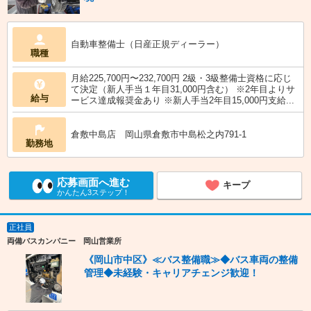
自動車整備士（日産正規ディーラー）
職種
月給225,700円〜232,700円 2級・3級整備士資格に応じ
て決定（新人手当１年目31,000円含む） ※2年目よりサ
給与
ービス達成報奨金あり ※新人手当2年目15,000円支給...
倉敷中島店 岡山県倉敷市中島松之内791-1
勤務地
応募画面へ進む
キープ
かんたん3ステップ！
正社員
両備バスカンパニー 岡山営業所
《岡山市中区》≪バス整備職≫◆バス車両の整備
管理◆未経験・キャリアチェンジ歓迎！