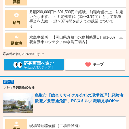
職種
月額200,000円〜301,500円※経験、前職考慮の上、決定
いたします。 ・固定残業代（13〜37時間）として業務
手当を支給 ・13〜37時間を超えての残業について
給与
は、...
水島事業所 【岡山県倉敷市水島川崎通1丁目1-587 三
菱自動車ロジテクノ㈱水島工場内】
勤務地
応募締め切り2026/10/10まで
応募画面へ進む
キープ
かんたん3ステップ！
正社員
マキウラ鋼業株式会社
鳥取市【総合リサイクル会社の現場管理】経験者
歓迎／要普通免許、PCスキル／職場見学OK☆
現場管理職候補（工場長候補）