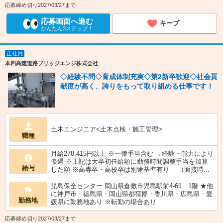
応募締め切り2027/03/27まで
応募画面へ進む
キープ
かんたん3ステップ！
正社員
本四高速道路ブリッジエンジ株式会社
◇経験不問◇育成体制充実◇第2新卒歓迎◇社会貢
献度が高く、誇りをもって取り組める仕事です！
土木エンジニア<土木点検・施工管理>
職種
月給278,415円以上 ※一律手当含む →経験・能力により
優遇 ※上記は大卒初任給額に勤務時間調整手当を加算
給与
した額 ※高専卒・高校卒は別途基準有り （面接時...
児島保全センター 岡山県倉敷市児島駅前4-61 1階 ★他
に神戸市・徳島県・岡山県都窪郡・香川県・広島県・愛
勤務地
媛県に勤務地あり ※転勤の場合あり
応募締め切り2027/03/27まで