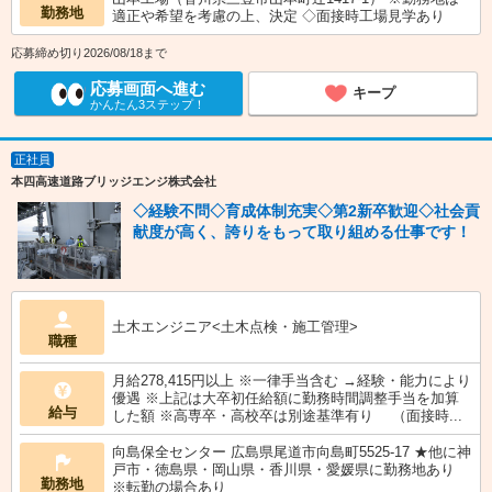
勤務地
適正や希望を考慮の上、決定 ◇面接時工場見学あり
応募締め切り2026/08/18まで
応募画面へ進む
キープ
かんたん3ステップ！
正社員
本四高速道路ブリッジエンジ株式会社
◇経験不問◇育成体制充実◇第2新卒歓迎◇社会貢
献度が高く、誇りをもって取り組める仕事です！
土木エンジニア<土木点検・施工管理>
職種
月給278,415円以上 ※一律手当含む →経験・能力により
優遇 ※上記は大卒初任給額に勤務時間調整手当を加算
給与
した額 ※高専卒・高校卒は別途基準有り （面接時...
向島保全センター 広島県尾道市向島町5525-17 ★他に神
戸市・徳島県・岡山県・香川県・愛媛県に勤務地あり
勤務地
※転勤の場合あり