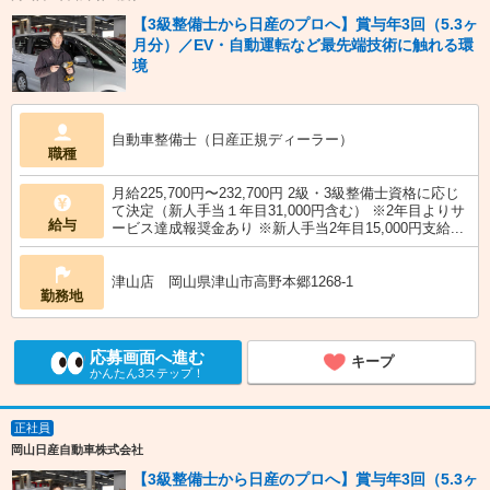
【3級整備士から日産のプロへ】賞与年3回（5.3ヶ
月分）／EV・自動運転など最先端技術に触れる環
境
自動車整備士（日産正規ディーラー）
職種
月給225,700円〜232,700円 2級・3級整備士資格に応じ
て決定（新人手当１年目31,000円含む） ※2年目よりサ
給与
ービス達成報奨金あり ※新人手当2年目15,000円支給...
津山店 岡山県津山市高野本郷1268-1
勤務地
応募画面へ進む
キープ
かんたん3ステップ！
正社員
岡山日産自動車株式会社
【3級整備士から日産のプロへ】賞与年3回（5.3ヶ