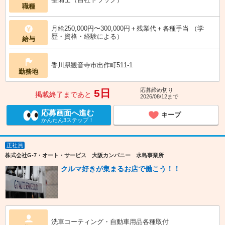
職種
月給250,000円〜300,000円＋残業代＋各種手当 （学
歴・資格・経験による）
給与
香川県観音寺市出作町511-1
勤務地
応募締め切り
5日
掲載終了まであと
2026/08/12まで
応募画面へ進む
キープ
かんたん3ステップ！
正社員
株式会社G-7・オート・サービス 大阪カンパニー 水島事業所
クルマ好きが集まるお店で働こう！！
洗車コーティング・自動車用品各種取付