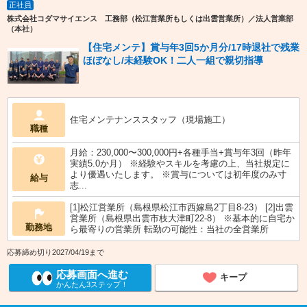
正社員
株式会社コダマサイエンス 工務部（松江営業所もしくは出雲営業所）／法人営業部
（本社）
【住宅メンテ】賞与年3回5か月分/17時退社で残業
ほぼなし/未経験OK！二人一組で親切指導
住宅メンテナンススタッフ（現場施工）
職種
月給：230,000〜300,000円+各種手当+賞与年3回（昨年
実績5.0か月） ※経験やスキルを考慮の上、当社規定に
より優遇いたします。 ※賞与については初年度のみ寸
給与
志...
[1]松江営業所（島根県松江市西嫁島2丁目8-23） [2]出雲
営業所（島根県出雲市枝大津町22-8） ※基本的に自宅か
勤務地
ら最寄りの営業所 転勤の可能性：当社の全営業所
応募締め切り2027/04/19まで
応募画面へ進む
キープ
かんたん3ステップ！