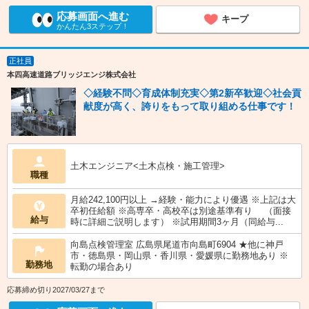
応募画面へ進む
キープ
かんたん3ステップ！
正社員
本四高速道路ブリッジエンジ株式会社
◇経験不問◇育成体制充実◇第2新卒歓迎◇社会貢
献度が高く、誇りをもって取り組める仕事です！
土木エンジニア<土木点検・施工管理>
職種
月給242,100円以上 →経験・能力により優遇 ※上記は大
卒初任給額 ※高専卒・高校卒は別途基準有り （面接
給与
時に詳細ご説明します） ※試用期間3ヶ月（同給与...
向島点検管理室 広島県尾道市向島町6904 ★他に神戸
市・徳島県・岡山県・香川県・愛媛県に勤務地あり ※
勤務地
転勤の場合あり
応募締め切り2027/03/27まで