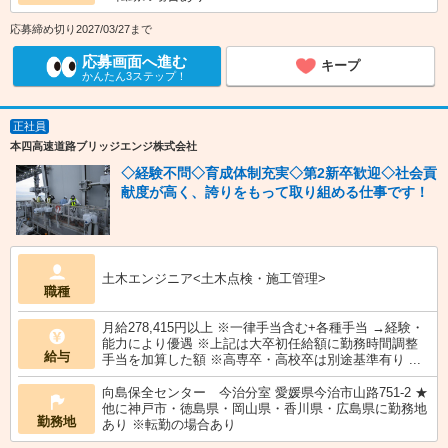
応募締め切り2027/03/27まで
応募画面へ進む
キープ
かんたん3ステップ！
正社員
本四高速道路ブリッジエンジ株式会社
◇経験不問◇育成体制充実◇第2新卒歓迎◇社会貢
献度が高く、誇りをもって取り組める仕事です！
土木エンジニア<土木点検・施工管理>
職種
月給278,415円以上 ※一律手当含む+各種手当 →経験・
能力により優遇 ※上記は大卒初任給額に勤務時間調整
給与
手当を加算した額 ※高専卒・高校卒は別途基準有り ...
向島保全センター 今治分室 愛媛県今治市山路751-2 ★
他に神戸市・徳島県・岡山県・香川県・広島県に勤務地
勤務地
あり ※転勤の場合あり