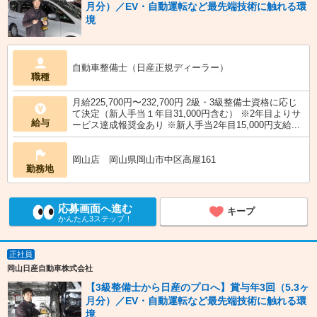
月分）／EV・自動運転など最先端技術に触れる環
境
自動車整備士（日産正規ディーラー）
職種
月給225,700円〜232,700円 2級・3級整備士資格に応じ
て決定（新人手当１年目31,000円含む） ※2年目よりサ
給与
ービス達成報奨金あり ※新人手当2年目15,000円支給...
岡山店 岡山県岡山市中区高屋161
勤務地
応募画面へ進む
キープ
かんたん3ステップ！
正社員
岡山日産自動車株式会社
【3級整備士から日産のプロへ】賞与年3回（5.3ヶ
月分）／EV・自動運転など最先端技術に触れる環
境