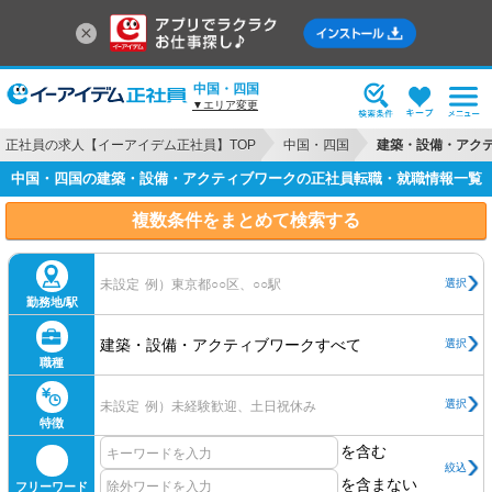
中国・四国
▼エリア変更
正社員の求人【イーアイデム正社員】TOP
中国・四国
建築・設備・アク
中国・四国の建築・設備・アクティブワークの正社員転職・就職情報一覧
複数条件をまとめて検索する
選択
未設定
例）東京都○○区、○○駅
勤務地/駅
建築・設備・アクティブワークすべて
選択
職種
選択
未設定
例）未経験歓迎、土日祝休み
特徴
を含む
絞込
を含まない
フリーワード