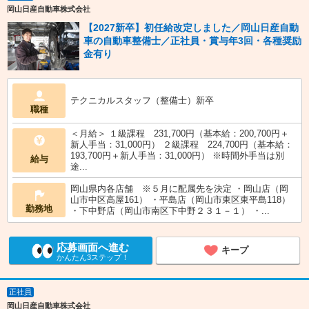
岡山日産自動車株式会社
【2027新卒】初任給改定しました／岡山日産自動
車の自動車整備士／正社員・賞与年3回・各種奨励
金有り
テクニカルスタッフ（整備士）新卒
職種
＜月給＞ １級課程 231,700円（基本給：200,700円＋
新人手当：31,000円） ２級課程 224,700円（基本給：
193,700円＋新人手当：31,000円） ※時間外手当は別
給与
途...
岡山県内各店舗 ※５月に配属先を決定 ・岡山店（岡
山市中区高屋161） ・平島店（岡山市東区東平島118）
勤務地
・下中野店（岡山市南区下中野２３１－１） ・...
応募画面へ進む
キープ
かんたん3ステップ！
正社員
岡山日産自動車株式会社