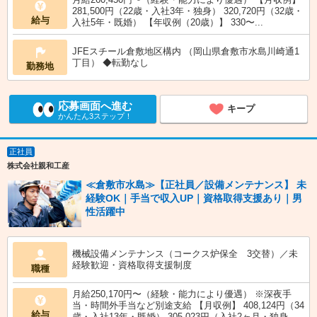
281,500円（22歳・入社3年・独身） 320,720円（32歳・
給与
入社5年・既婚） 【年収例（20歳）】 330〜...
JFEスチール倉敷地区構内 （岡山県倉敷市水島川崎通1
丁目） ◆転勤なし
勤務地
応募画面へ進む
キープ
かんたん3ステップ！
正社員
株式会社親和工産
≪倉敷市水島≫【正社員／設備メンテナンス】 未
経験OK｜手当で収入UP｜資格取得支援あり｜男
性活躍中
機械設備メンテナンス（コークス炉保全 3交替）／未
経験歓迎・資格取得支援制度
職種
月給250,170円〜（経験・能力により優遇） ※深夜手
当・時間外手当など別途支給 【月収例】 408,124円（34
給与
歳・入社13年・既婚） 305,023円（入社2ヶ月・独身...