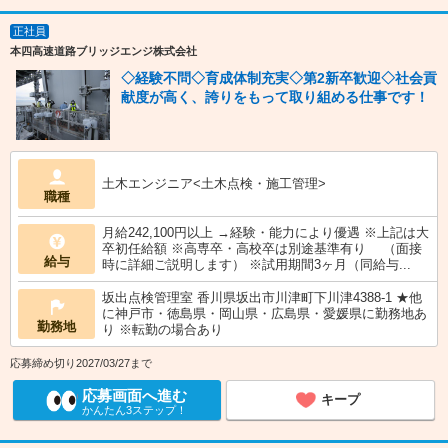
正社員
本四高速道路ブリッジエンジ株式会社
◇経験不問◇育成体制充実◇第2新卒歓迎◇社会貢
献度が高く、誇りをもって取り組める仕事です！
土木エンジニア<土木点検・施工管理>
職種
月給242,100円以上 →経験・能力により優遇 ※上記は大
卒初任給額 ※高専卒・高校卒は別途基準有り （面接
給与
時に詳細ご説明します） ※試用期間3ヶ月（同給与...
坂出点検管理室 香川県坂出市川津町下川津4388-1 ★他
に神戸市・徳島県・岡山県・広島県・愛媛県に勤務地あ
勤務地
り ※転勤の場合あり
応募締め切り2027/03/27まで
応募画面へ進む
キープ
かんたん3ステップ！