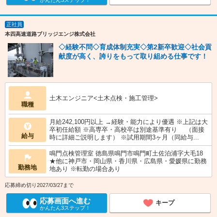
かんたん3ステップ！
正社員
本四高速道路ブリッジエンジ株式会社
◇経験不問◇育成体制充実◇第2新卒歓迎◇社会貢
献度が高く、誇りをもって取り組める仕事です！
土木エンジニア<土木点検・施工管理>
職種
月給242,100円以上 →経験・能力により優遇 ※上記は大
卒初任給額 ※高専卒・高校卒は別途基準有り （面接
給与
時に詳細ご説明します） ※試用期間3ヶ月（同給与...
鳴門点検管理室 徳島県鳴門市鳴門町土佐泊浦字大毛18
★他に神戸市・岡山県・香川県・広島県・愛媛県に勤務
勤務地
地あり ※転勤の場合あり
応募締め切り2027/03/27まで
応募画面へ進む
キープ
かんたん3ステップ！