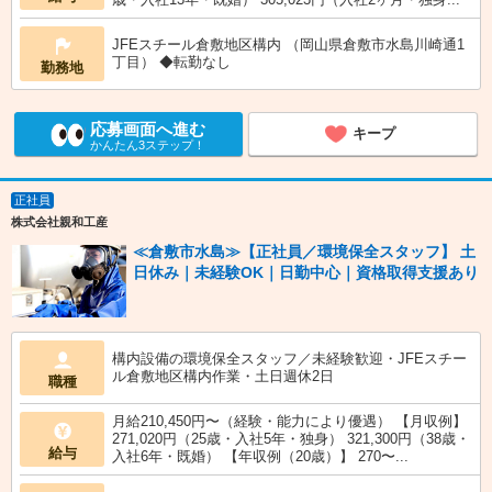
JFEスチール倉敷地区構内 （岡山県倉敷市水島川崎通1
丁目） ◆転勤なし
勤務地
応募画面へ進む
キープ
かんたん3ステップ！
正社員
株式会社親和工産
≪倉敷市水島≫【正社員／環境保全スタッフ】 土
日休み｜未経験OK｜日勤中心｜資格取得支援あり
構内設備の環境保全スタッフ／未経験歓迎・JFEスチー
ル倉敷地区構内作業・土日週休2日
職種
月給210,450円〜（経験・能力により優遇） 【月収例】
271,020円（25歳・入社5年・独身） 321,300円（38歳・
給与
入社6年・既婚） 【年収例（20歳）】 270〜...