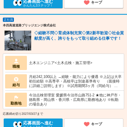
応募画面へ進む
キープ
かんたん3ステップ！
正社員
本四高速道路ブリッジエンジ株式会社
◇経験不問◇育成体制充実◇第2新卒歓迎◇社会貢
献度が高く、誇りをもって取り組める仕事です！
土木エンジニア<土木点検・施工管理>
職種
月給242,100以上 →経験・能力により優遇 ※上記は大卒
初任給額 ※高専卒・高校卒は別途基準有り （面接時
給与
に詳細ご説明します） ※試用期間3ヶ月（同給与） ...
今治点検管理室 愛媛県今治市山路751-2 ★他に神戸市・
徳島県・岡山県・香川県・広島県に勤務地あり ※転勤
勤務地
の場合あり
応募締め切り2027/03/27まで
応募画面へ進む
キープ