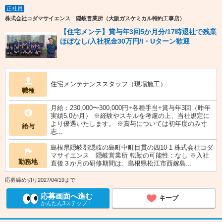
正社員
株式会社コダマサイエンス 隠岐営業所（大阪ガスケミカル特約工事店）
【住宅メンテ】賞与年3回5か月分/17時退社で残業
ほぼなし/入社祝金30万円/I・Uターン歓迎
住宅メンテナンススタッフ（現場施工）
職種
月給：230,000〜300,000円+各種手当+賞与年3回（昨年
実績5.0か月） ※経験やスキルを考慮の上、当社規定に
より優遇いたします。 ※賞与については初年度のみ寸
給与
志...
島根県隠岐郡隠岐の島町中町目貫の四10-1 株式会社コダ
マサイエンス 隠岐営業所 転勤の可能性：なし ※入社
勤務地
直後３か月の研修期間は、島根県松江市西嫁島...
応募締め切り2027/04/19まで
応募画面へ進む
キープ
かんたん3ステップ！