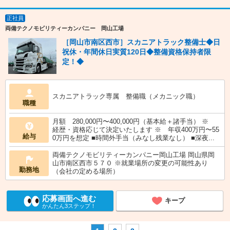
正社員
両備テクノモビリティーカンパニー 岡山工場
［岡山市南区西市］スカニアトラック整備士◆日
祝休・年間休日実質120日◆整備資格保持者限
定！◆
スカニアトラック専属 整備職（メカニック職）
職種
月額 280,000円〜400,000円（基本給＋諸手当） ※
経歴・資格応じて決定いたします ※ 年収400万円〜55
給与
0万円を想定 ■時間外手当（みなし残業なし） ■深夜...
両備テクノモビリティーカンパニー岡山工場 岡山県岡
山市南区西市５７０ ※就業場所の変更の可能性あり
勤務地
（会社の定める場所）
応募画面へ進む
キープ
かんたん3ステップ！