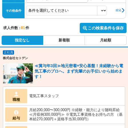
絞込
その他条件
求人件数 :
81
件
この検索条件を保存
指定なし
新着順
月給順
正社員
株式会社セトデン
≪賞与年3回≫地元密着×安心基盤！未経験から電
気工事のプロへ。まず先輩のお手伝いから始めま
す！
電気工事スタッフ
職種
月給200,000〜300,000円 ※経験・能力により随時昇給
≪月収例300,000円≫ ※電気工事資格をお持ちの方 （基
給与
本給270,000円＋資格手当30,000円）