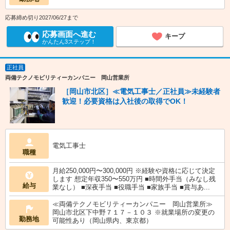
応募締め切り2027/06/27まで
応募画面へ進む
キープ
かんたん3ステップ！
正社員
両備テクノモビリティーカンパニー 岡山営業所
［岡山市北区］≪電気工事士／正社員≫未経験者
歓迎！必要資格は入社後の取得でOK！
電気工事士
職種
月給250,000円〜300,000円 ※経験や資格に応じて決定
します 想定年収350〜550万円 ■時間外手当（みなし残
給与
業なし） ■深夜手当 ■役職手当 ■家族手当 ■賞与あ...
≪両備テクノモビリティーカンパニー 岡山営業所≫
岡山市北区下中野７１７－１０３ ※就業場所の変更の
勤務地
可能性あり（岡山県内、東京都）