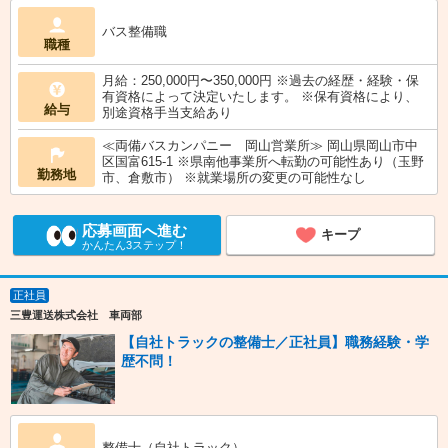
バス整備職
職種
月給：250,000円〜350,000円 ※過去の経歴・経験・保
有資格によって決定いたします。 ※保有資格により、
給与
別途資格手当支給あり
≪両備バスカンパニー 岡山営業所≫ 岡山県岡山市中
区国富615-1 ※県南他事業所へ転勤の可能性あり（玉野
勤務地
市、倉敷市） ※就業場所の変更の可能性なし
応募画面へ進む
キープ
かんたん3ステップ！
正社員
三豊運送株式会社 車両部
【自社トラックの整備士／正社員】職務経験・学
歴不問！
整備士（自社トラック）