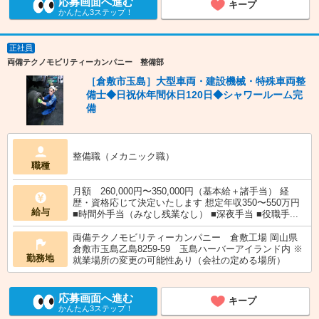
応募画面へ進む
キープ
かんたん3ステップ！
正社員
両備テクノモビリティーカンパニー 整備部
［倉敷市玉島］大型車両・建設機械・特殊車両整
備士◆日祝休年間休日120日◆シャワールーム完
備
整備職（メカニック職）
職種
月額 260,000円〜350,000円（基本給＋諸手当） 経
歴・資格応じて決定いたします 想定年収350〜550万円
給与
■時間外手当（みなし残業なし） ■深夜手当 ■役職手...
両備テクノモビリティーカンパニー 倉敷工場 岡山県
倉敷市玉島乙島8259‐59 玉島ハーバーアイランド内 ※
勤務地
就業場所の変更の可能性あり（会社の定める場所）
応募画面へ進む
キープ
かんたん3ステップ！