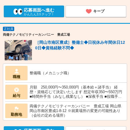
応募画面へ進む
キープ
かんたん3ステップ！
正社員
両備テクノモビリティーカンパニー 豊成工場
［岡山市南区豊成］整備士◆日祝休み年間休日12
0日◆資格経験不問◆
整備職（メカニック職）
職種
月額 250,000円〜350,000円（基本給＋諸手当） 経
歴・資格応じて決定いたします 想定年収350〜550万円
給与
■時間外手当（みなし残業なし） ■深夜手当 ■役職手...
両備テクノモビリティーカンパニー 豊成工場 岡山県
岡山市南区豊成1-8-12 ※就業場所の変更の可能性あり
勤務地
（会社の定める場所）