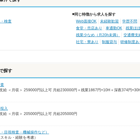
同じ特徴から求人を探す
品・検査
Web面接OK
未経験歓迎
学歴不問
食堂・売店あり
車通勤OK
残業ほ
残業少なめ（月20h未満）
交通費支
社宅・寮あり
制服貸与
研修制度あ
で探す
検査
支給 ＜月収＞ 259000円以上可 月給230000円＋残業1867円×10H＋深夜374円×30
・投入
支給 ＜月収＞ 205000円以上可 月給205000円
工・目視検査・機械操作など）
0円（スキル・経験を考慮）