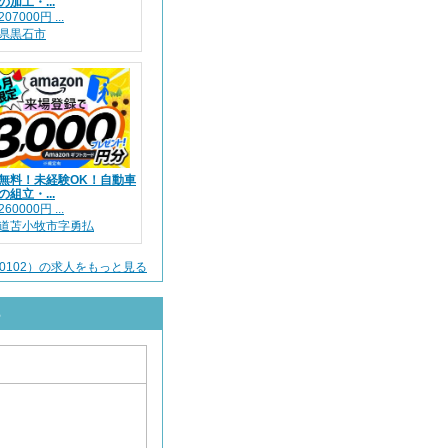
の加工・...
07000円 ...
県黒石市
無料！未経験OK！自動車
の組立・...
60000円 ...
道苫小牧市字勇払
0102）の求人をもっと見る
ら