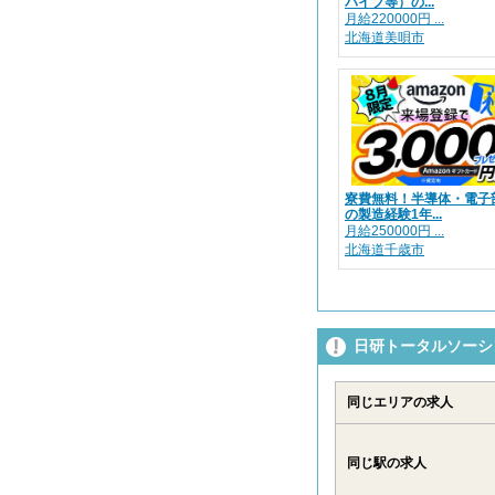
パイプ等）の...
月給220000円 ...
北海道美唄市
寮費無料！半導体・電子
の製造経験1年...
月給250000円 ...
北海道千歳市
日研トータルソーシ
同じエリアの求人
同じ駅の求人