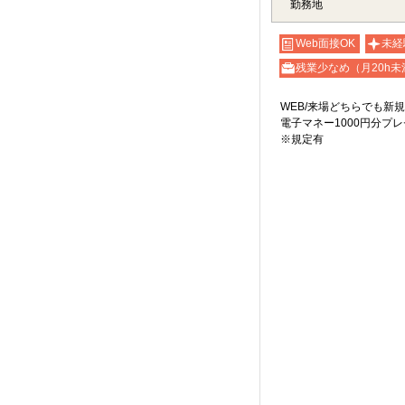
勤務地
Web面接OK
未経
残業少なめ（月20h未
WEB/来場どちらでも新
電子マネー1000円分プ
※規定有