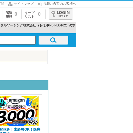
質問
サイトマップ
掲載ご希望のお客様へ
閲覧
キープ
0
0
履歴
リスト
ログイン
ータルソーシング株式会社（お仕事No.NS0102）の求
祝休み！未経験OK！医療