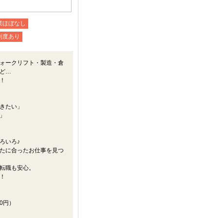
業ほぼなし
制度あり
ォークリフト・製造・倉
ど…
！
きたい」
」
ろいろ♪
たに合ったお仕事を見つ
転職も安心。
！
0円）