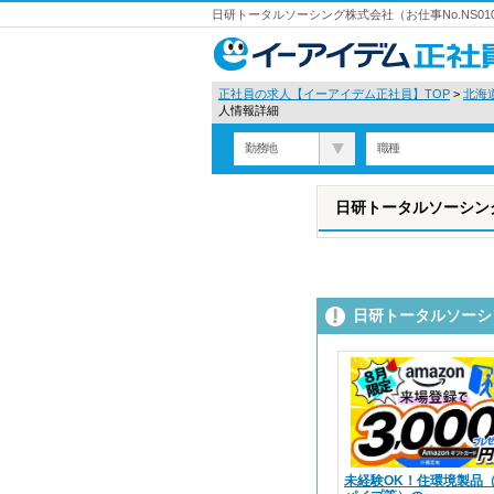
日研トータルソーシング株式会社（お仕事No.NS0
正社員の求人【イーアイデム正社員】TOP
>
北海
人情報詳細
勤務地
職種
日研トータルソーシング
日研トータルソーシ
未経験OK！住環境製品