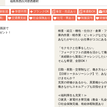
福島県西白河郡西郷村
験歓迎
学歴不問
ブランクOK
食堂・売店あり
車通勤OK
残
満）
交通費支給
社会保険あり
社宅・寮あり
制服貸与
研修
規面談で
検査・組立・梱包・仕分け・倉庫・フ
レゼント！
庫内作業・軽作業・ピッキングなどな
あなたがやりたいお仕事がココにある
「モクモクと仕事をしたい」
「フォークリフトの資格を活かして働
「未経験から製造にチャレンジしたい
そんな希望、全部OK！
日勤・夜勤・交替制など、働き方もい
【日研トータルソーシング】で、あな
けませんか？
充実の研修があるから、異業種からの
働きながらスキルアップも目指せます
≪福利厚生も充実！≫
◎家具・家電付き寮完備（敷金・礼金
◎社会保険完備、有給休暇制度あり