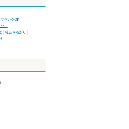
ブランクOK
ぼなし
給
社会保険あり
り
H