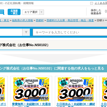
よくある
102）の正社員転職・就職情報
保存した
0
エリア選択
検索条件
北海道・東
道・東北
>
福島県の求人情報
>
西郷村
>
西郷村の入出庫・商品管理・検品・検査
> 日研ト
北
株式会社（お仕事No.NS0102）
ング株式会社（お仕事No.NS0102）に関連する他の求人をもっと見る
（ポリ
寮費無料！未経験OK！光通信
土日祝休み！未経験OK！鋼材
土日