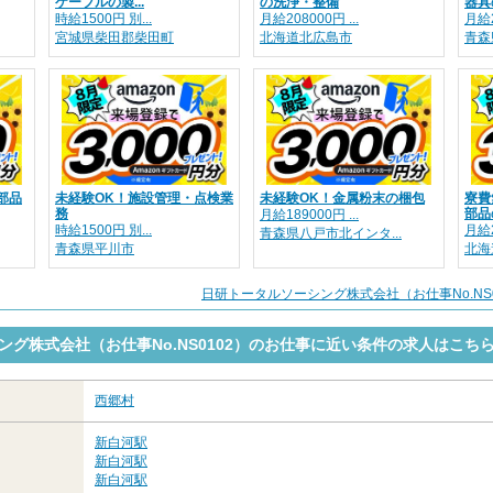
ケーブルの製...
の洗浄・整備
器具
時給1500円 別...
月給208000円 ...
月給2
宮城県柴田郡柴田町
北海道北広島市
青森
部品
未経験OK！施設管理・点検業
未経験OK！金属粉末の梱包
寮費
務
部品
月給189000円 ...
時給1500円 別...
月給2
青森県八戸市北インタ...
青森県平川市
北海
日研トータルソーシング株式会社（お仕事No.NS
ング株式会社（お仕事No.NS0102）のお仕事に近い条件の求人はこち
西郷村
新白河駅
新白河駅
新白河駅