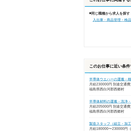
同じ職種から求人を探す
入出庫・商品管理・検
このお仕事に近い条件
半導体ウエハーの運搬・
月給230000円 別途交通費
福島県西白河郡西郷村
半導体材料の運搬・洗浄
月給205000円 別途交通費
福島県西白河郡西郷村
製造スタッフ（組立・加
月給180000〜23000