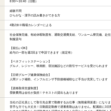
8:00〜16:40（日勤）
経験不問
ひらがな・漢字の読み書きができる方
4勤2休※職場カレンダーによる
社会保険完備、有給休暇制度有、通勤交通費支給、ワンルーム寮完備、赴任
制服貸与
【前払いOK】
給与の一部を週2回まで申請できます（規定有）
【ベネフィットステーション】
グルメ、レジャー、映画館、宿泊施設などの割引サービスを受けられます
【日研グループ健康保険組合】
人間ドック補助、インフルエンザ予防接種補助など手当が充実しています
【資格取得支援制度】
受験費用は会社が負担！テキストの貸出もあります
当社の正社員として取引先企業で勤務するお仕事（無期雇用派遣）になりま
苦手な方でも大丈夫！日勤固定勤務で遅番夜勤はありません。配属前に3日