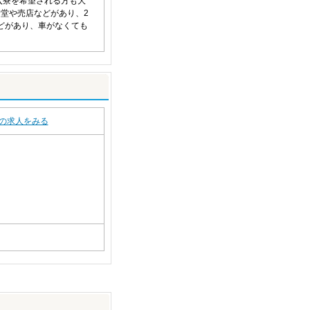
入寮を希望される方も大
堂や売店などがあり、2
どがあり、車がなくても
の求人をみる