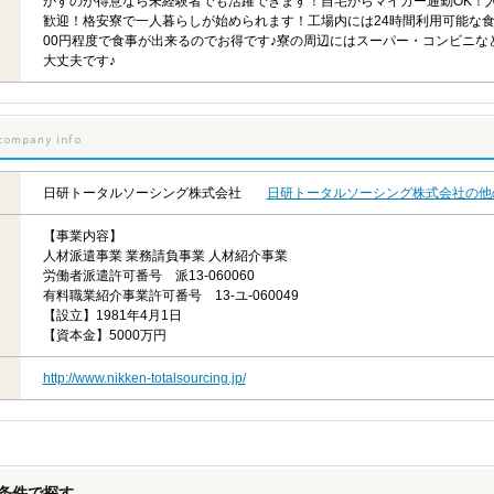
かすのが得意なら未経験者でも活躍できます！自宅からマイカー通勤OK！
歓迎！格安寮で一人暮らしが始められます！工場内には24時間利用可能な食
00円程度で食事が出来るのでお得です♪寮の周辺にはスーパー・コンビニな
大丈夫です♪
日研トータルソーシング株式会社
日研トータルソーシング株式会社の他
【事業内容】
人材派遣事業 業務請負事業 人材紹介事業
労働者派遣許可番号 派13-060060
有料職業紹介事業許可番号 13-ユ-060049
【設立】1981年4月1日
【資本金】5000万円
http://www.nikken-totalsourcing.jp/
条件で探す