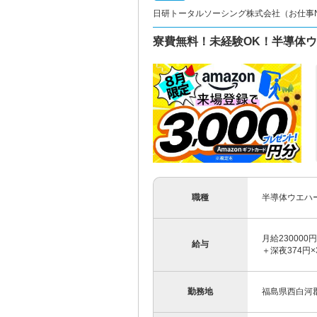
日研トータルソーシング株式会社（お仕事No.
寮費無料！未経験OK！半導体
職種
半導体ウエハ
月給230000
給与
＋深夜374円×
勤務地
福島県西白河