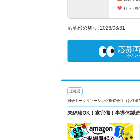
社宅・寮
応募締め切り: 2026/08/31
応募
かんた
正社員
日研トータルソーシング株式会社（お仕事No.
未経験OK！寮完備！半導体製