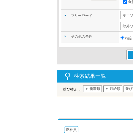
食
フリーワード
その他の条件
指定
この
検索結果一覧
▼ 新着順
▼ 月給順
並び
並び替え ：
正社員