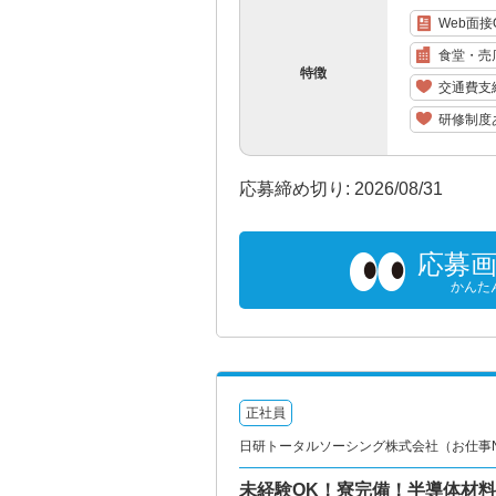
Web面接
食堂・売
特徴
交通費支
研修制度
応募締め切り: 2026/08/31
応募
かんた
正社員
日研トータルソーシング株式会社（お仕事No.
未経験OK！寮完備！半導体材