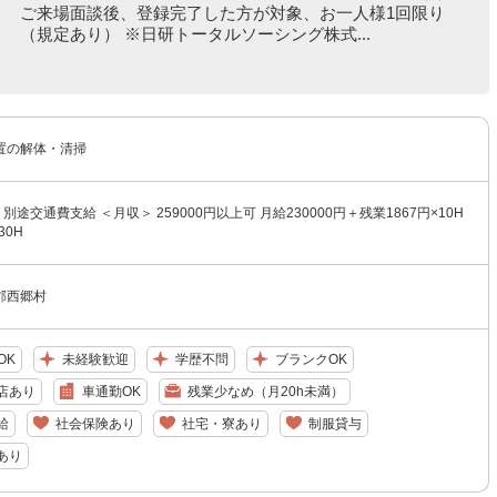
ご来場面談後、登録完了した方が対象、お一人様1回限り
（規定あり） ※日研トータルソーシング株式...
置の解体・清掃
円 別途交通費支給 ＜月収＞ 259000円以上可 月給230000円＋残業1867円×10H
30H
郡西郷村
OK
未経験歓迎
学歴不問
ブランクOK
店あり
車通勤OK
残業少なめ（月20h未満）
給
社会保険あり
社宅・寮あり
制服貸与
あり