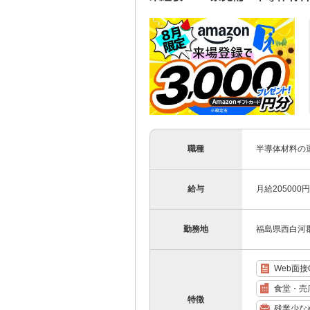
職種
半導体材料の
給与
月給205000
勤務地
福島県西白河
Web面接
食堂・売
特徴
残業少な