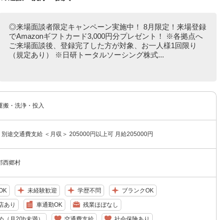
◎来場面談者限定キャンペーン実施中！ 8月限定！来場登録
でAmazonギフトカード3,000円分プレゼント！ ※各拠点へ
ご来場面談後、登録完了した方が対象、お一人様1回限り
（規定あり） ※日研トータルソーシング株式...
運搬・洗浄・投入
円 別途交通費支給 ＜月収＞ 205000円以上可 月給205000円
郡西郷村
OK
未経験歓迎
学歴不問
ブランクOK
店あり
車通勤OK
残業ほぼなし
め（月20h未満）
交通費支給
社会保険あり