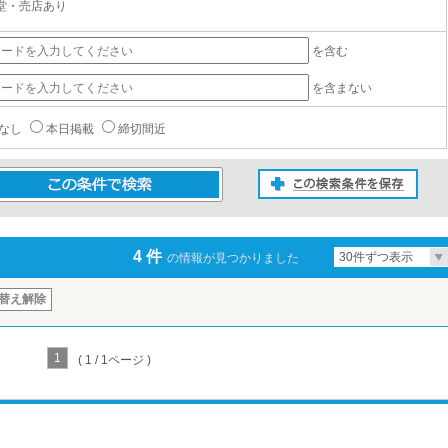
堂・売店あり
を含む
を含まない
なし
本日掲載
締切間近
この検索条件を保存
条件で検索
4 件
30件ずつ表示
の情報が見つかりました
替え解除
1
( 1 / 1ページ )