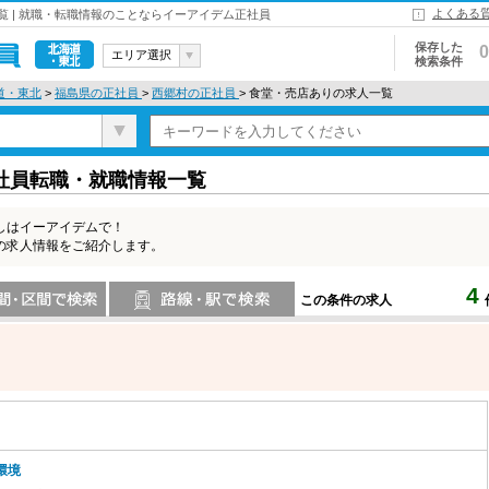
よくある
 | 就職・転職情報のことならイーアイデム正社員
保存した
0
エリア選択
検索条件
北海道・東
道・東北
>
福島県の正社員
>
西郷村の正社員
> 食堂・売店ありの求人一覧
北
社員転職・就職情報一覧
しはイーアイデムで！
の求人情報をご紹介します。
4
この条件の求人
索
路線・駅・駅で検索
環境