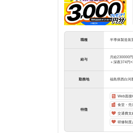
職種
半導体製造装
月給230000
給与
＋深夜374円×
勤務地
福島県西白河
Web面接
食堂・売
特徴
交通費支
研修制度