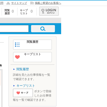
質問
サイトマップ
掲載ご希望のお客様へ
閲覧
キープ
0
0
履歴
リスト
ログイン
閲覧履歴
キープリスト
件
閲覧履歴
詳細を見たお仕事情報を一覧
で確認できます。
キープリスト
ボタンで登録
したお仕事情
'とりあえずキ
報を一覧で確認できます。
ープ'