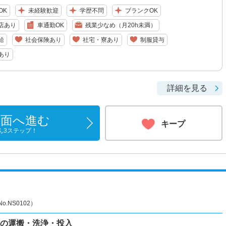
OK
未経験歓迎
学歴不問
ブランクOK
店あり
車通勤OK
残業少なめ（月20h未満）
給
社会保険あり
社宅・寮あり
制服貸与
あり
詳細を見る
画面へ進む
キープ
ん3ステップ！
NS0102）
料の運搬・洗浄・投入