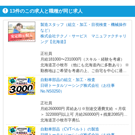
すよ。
13
件のこの求人と職種が同じ求人
製造スタッフ（組立・加工・目視検査・機械操作
など）
株式会社テクノ・サービス マニュファクチャリ
ング【北海道】
正社員
月給181000〜231000円（スキル・経験を考慮）
北海道苫小牧市 （他にも北海道内に多数あり） ※
勤務地はご希望を考慮の上、ご自宅を中心に通勤
時間120分圏内のエリアとなります。（転勤なし）
自動車部品の組立・加工・検査
日研トータルソーシング株式会社（お仕事
No.NS0250）
正社員
月給260000円 昇給あり※別途交通費支給 ＜月収
＞ 322000円以上可 月給260000円＋残業2085円
×20H＋深夜417円×50H
北海道苫小牧市字勇払
自動車部品（CVTベルト）の製造
日研トータルソーシング株式会社（お仕事