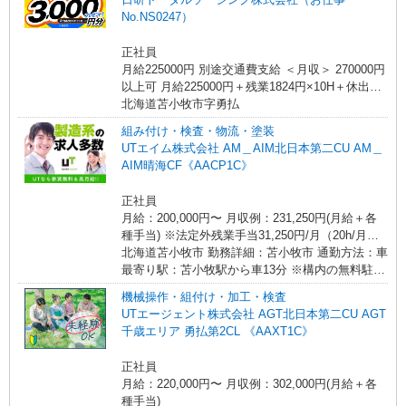
No.NS0247）
正社員
月給225000円 別途交通費支給 ＜月収＞ 270000円
以上可 月給225000円＋残業1824円×10H＋休出
1824円×8H＋深夜365円×40H
北海道苫小牧市字勇払
組み付け・検査・物流・塗装
UTエイム株式会社 AM＿AIM北日本第二CU AM＿
AIM晴海CF《AACP1C》
正社員
月給：200,000円〜 月収例：231,250円(月給＋各
種手当) ※法定外残業手当31,250円/月（20h/月）
※上記月収例は目安のため、 生産状況や配属先工
北海道苫小牧市 勤務詳細：苫小牧市 通勤方法：車
程によって変動する可能性があります
最寄り駅：苫小牧駅から車13分 ※構内の無料駐車
場利用OK ※社宅から送迎あり
機械操作・組付け・加工・検査
UTエージェント株式会社 AGT北日本第二CU AGT
千歳エリア 勇払第2CL 《AAXT1C》
正社員
月給：220,000円〜 月収例：302,000円(月給＋各
種手当)