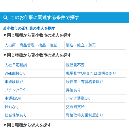
職業紹介
月給26万円〜32.2万円 月収例32.2万円 / 残業20h /
このお仕事に関連する条件で探す
深夜50h 一般物件、レオパレス→住み込みでお仕
事可能★☆ 綺麗な1R、1Kをご用意☆
北海道苫小牧市
苫小牧市の正社員の求人を探す
組立・軽作業スタッフ
同じ職種から苫小牧市の求人を探す
株式会社ＭＯＤＥ
入出庫・商品管理・検品・検査
製造・組立・加工
職業紹介
月給24.3万円〜31.5万円 月収例31.5万円 / 残業7h
同じ特徴から苫小牧市の求人を探す
/ 深夜20h / その他手当含む 一般物件、レオパレス
入社日応相談
履歴書不要
→住み込みでお仕事可能★☆ 綺麗な1R、1Kをご
北海道苫小牧市
用意☆
Web面接OK
職場見学OKまたは説明会あり
組立・軽作業スタッフ
株式会社ＭＯＤＥ
未経験歓迎
経験者・有資格者歓迎
ブランクOK
昇給あり
職業紹介
時給1400円〜1750円 月収例30万円 / 残業30h /休
車通勤OK
バイク通勤OK
出8h 一般物件、レオパレス→住み込みでお仕事可
転勤なし
交通費支給
能★☆ 綺麗な1R、1Kをご用意☆
北海道苫小牧市
社会保険あり
資格取得支援制度あり
同じ職種から求人を探す