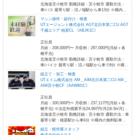
北海道苫小牧市 勤務詳細：苫小牧市 通勤方法：
車/バス 最寄り駅：沼ノ端駅から車13分 ※構内の
無料駐車場利用OK ※社宅から無料送迎あり
マシン操作・組付け・検査
UTエージェント株式会社 AGT北日本第二CU AGT
千歳エリア 柏原CL 《ABJK1C》
正社員
月給：208,000円〜 月収例：287,000円(月給＋各
種手当)
北海道苫小牧市 勤務詳細：苫小牧市 通勤方法：
車/バイク 最寄り駅：沼ノ端駅から車で8分 ※構内
の（無料）駐車場利用OK ※社宅からの送迎あり
組立て・加工・検査
※JR千歳線【千歳駅】より車27分 ※JR千歳線
UTエイム株式会社 AM＿AIM北日本第二CU AM＿
【恵庭駅】より車43分 ※JR室蘭本線【錦岡駅】よ
AIM苫小牧CF《AAWM1C》
り車38分
正社員
月給：200,000円〜 月収例：237,117円(月給＋各
種手当) ※法定外残業手当24,997円/月(16.5h/月) ※
深夜手当12,120円/月(40h/月) ※上記月収例は目安
北海道苫小牧市 勤務詳細：苫小牧市 通勤方法：車
のため、 生産状況や配属先工程によって変動する
最寄り駅：植苗駅から車6分 ※構内の無料駐車場
可能性があります
利用OK ※寮の最寄から無料送迎バスあり
組立・軽作業スタッフ
株式会社ＭＯＤＥ