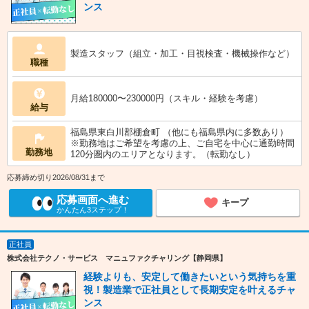
ンス
製造スタッフ（組立・加工・目視検査・機械操作など）
職種
月給180000〜230000円（スキル・経験を考慮）
給与
福島県東白川郡棚倉町 （他にも福島県内に多数あり）
※勤務地はご希望を考慮の上、ご自宅を中心に通勤時間
勤務地
120分圏内のエリアとなります。（転勤なし）
応募締め切り2026/08/31まで
応募画面へ進む
キープ
かんたん3ステップ！
正社員
株式会社テクノ・サービス マニュファクチャリング【静岡県】
経験よりも、安定して働きたいという気持ちを重
視！製造業で正社員として長期安定を叶えるチャ
ンス