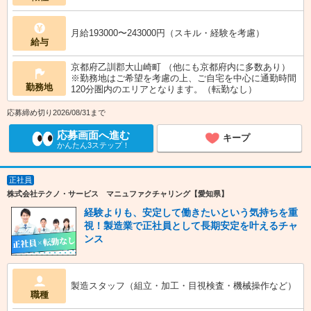
月給193000〜243000円（スキル・経験を考慮）
給与
京都府乙訓郡大山崎町 （他にも京都府内に多数あり）
※勤務地はご希望を考慮の上、ご自宅を中心に通勤時間
勤務地
120分圏内のエリアとなります。（転勤なし）
応募締め切り2026/08/31まで
応募画面へ進む
キープ
かんたん3ステップ！
正社員
株式会社テクノ・サービス マニュファクチャリング【愛知県】
経験よりも、安定して働きたいという気持ちを重
視！製造業で正社員として長期安定を叶えるチャ
ンス
製造スタッフ（組立・加工・目視検査・機械操作など）
職種