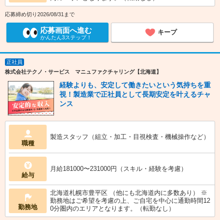
応募締め切り2026/08/31まで
応募画面へ進む
キープ
かんたん3ステップ！
正社員
株式会社テクノ・サービス マニュファクチャリング【北海道】
経験よりも、安定して働きたいという気持ちを重
視！製造業で正社員として長期安定を叶えるチャ
ンス
製造スタッフ（組立・加工・目視検査・機械操作など）
職種
月給181000〜231000円（スキル・経験を考慮）
給与
北海道札幌市豊平区 （他にも北海道内に多数あり） ※
勤務地はご希望を考慮の上、ご自宅を中心に通勤時間12
勤務地
0分圏内のエリアとなります。（転勤なし）