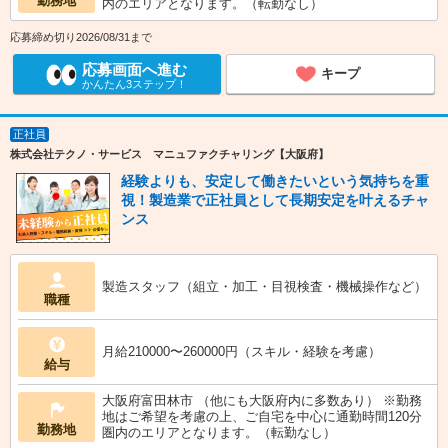
勤務地
内のエリアとなります。（転勤なし）
応募締め切り2026/08/31まで
応募画面へ進む
キープ
かんたん3ステップ！
正社員
株式会社テクノ・サービス マニュファクチャリング【大阪府】
経験よりも、安定して働きたいという気持ちを重
視！製造業で正社員として長期安定を叶えるチャ
ンス
製造スタッフ（組立・加工・目視検査・機械操作など）
職種
月給210000〜260000円（スキル・経験を考慮）
給与
大阪府富田林市 （他にも大阪府内に多数あり） ※勤務
地はご希望を考慮の上、ご自宅を中心に通勤時間120分
勤務地
圏内のエリアとなります。（転勤なし）