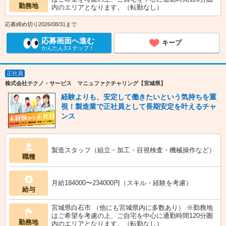
勤務地
内のエリアとなります。（転勤なし）
応募締め切り2026/08/31まで
応募画面へ進む
キープ
かんたん3ステップ！
正社員
株式会社テクノ・サービス マニュファクチャリング【宮城県】
経験よりも、安定して働きたいという気持ちを重
視！製造業で正社員として長期安定を叶えるチャ
ンス
製造スタッフ（組立・加工・目視検査・機械操作など）
職種
月給184000〜234000円（スキル・経験を考慮）
給与
宮城県白石市 （他にも宮城県内に多数あり） ※勤務地
はご希望を考慮の上、ご自宅を中心に通勤時間120分圏
勤務地
内のエリアとなります。（転勤なし）