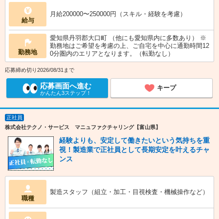
月給200000〜250000円（スキル・経験を考慮）
給与
愛知県丹羽郡大口町 （他にも愛知県内に多数あり） ※
勤務地はご希望を考慮の上、ご自宅を中心に通勤時間12
勤務地
0分圏内のエリアとなります。（転勤なし）
応募締め切り2026/08/31まで
応募画面へ進む
キープ
かんたん3ステップ！
正社員
株式会社テクノ・サービス マニュファクチャリング【富山県】
経験よりも、安定して働きたいという気持ちを重
視！製造業で正社員として長期安定を叶えるチャ
ンス
製造スタッフ（組立・加工・目視検査・機械操作など）
職種