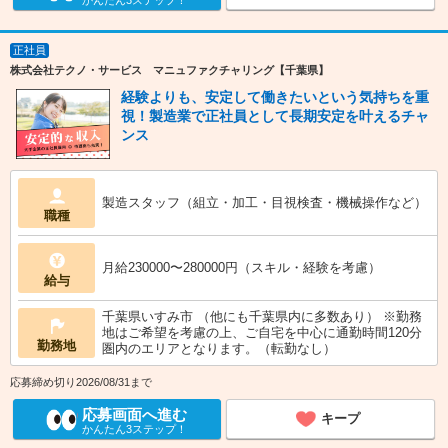
かんたん3ステップ！
正社員
株式会社テクノ・サービス マニュファクチャリング【千葉県】
経験よりも、安定して働きたいという気持ちを重
視！製造業で正社員として長期安定を叶えるチャ
ンス
製造スタッフ（組立・加工・目視検査・機械操作など）
職種
月給230000〜280000円（スキル・経験を考慮）
給与
千葉県いすみ市 （他にも千葉県内に多数あり） ※勤務
地はご希望を考慮の上、ご自宅を中心に通勤時間120分
勤務地
圏内のエリアとなります。（転勤なし）
応募締め切り2026/08/31まで
応募画面へ進む
キープ
かんたん3ステップ！