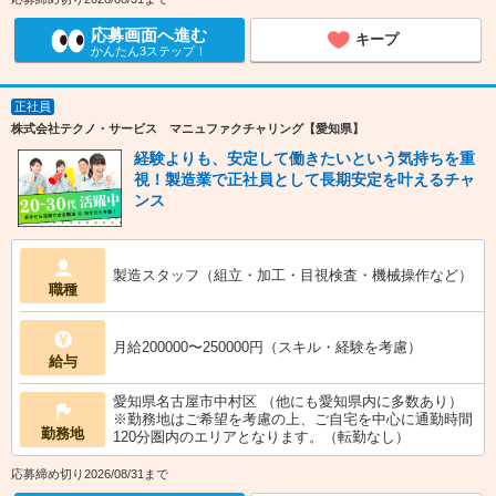
応募画面へ進む
キープ
かんたん3ステップ！
正社員
株式会社テクノ・サービス マニュファクチャリング【愛知県】
経験よりも、安定して働きたいという気持ちを重
視！製造業で正社員として長期安定を叶えるチャ
ンス
製造スタッフ（組立・加工・目視検査・機械操作など）
職種
月給200000〜250000円（スキル・経験を考慮）
給与
愛知県名古屋市中村区 （他にも愛知県内に多数あり）
※勤務地はご希望を考慮の上、ご自宅を中心に通勤時間
勤務地
120分圏内のエリアとなります。（転勤なし）
応募締め切り2026/08/31まで