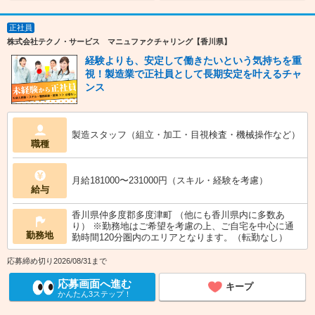
正社員
株式会社テクノ・サービス マニュファクチャリング【香川県】
経験よりも、安定して働きたいという気持ちを重
視！製造業で正社員として長期安定を叶えるチャ
ンス
製造スタッフ（組立・加工・目視検査・機械操作など）
職種
月給181000〜231000円（スキル・経験を考慮）
給与
香川県仲多度郡多度津町 （他にも香川県内に多数あ
り） ※勤務地はご希望を考慮の上、ご自宅を中心に通
勤務地
勤時間120分圏内のエリアとなります。（転勤なし）
応募締め切り2026/08/31まで
応募画面へ進む
キープ
かんたん3ステップ！