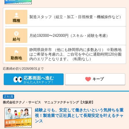
製造スタッフ（組立・加工・目視検査・機械操作など）
職種
月給192000〜242000円（スキル・経験を考慮）
給与
静岡県袋井市 （他にも静岡県内に多数あり） ※勤務地
はご希望を考慮の上、ご自宅を中心に通勤時間120分圏
勤務地
内のエリアとなります。（転勤なし）
応募締め切り2026/08/31まで
応募画面へ進む
キープ
かんたん3ステップ！
正社員
株式会社テクノ・サービス マニュファクチャリング【大阪府】
経験よりも、安定して働きたいという気持ちを重
視！製造業で正社員として長期安定を叶えるチャ
ンス