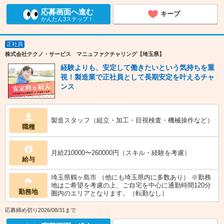
応募画面へ進む
キープ
かんたん3ステップ！
正社員
株式会社テクノ・サービス マニュファクチャリング【埼玉県】
経験よりも、安定して働きたいという気持ちを重
視！製造業で正社員として長期安定を叶えるチャ
ンス
製造スタッフ（組立・加工・目視検査・機械操作など）
職種
月給210000〜260000円（スキル・経験を考慮）
給与
埼玉県鶴ヶ島市 （他にも埼玉県内に多数あり） ※勤務
地はご希望を考慮の上、ご自宅を中心に通勤時間120分
勤務地
圏内のエリアとなります。（転勤なし）
応募締め切り2026/08/31まで