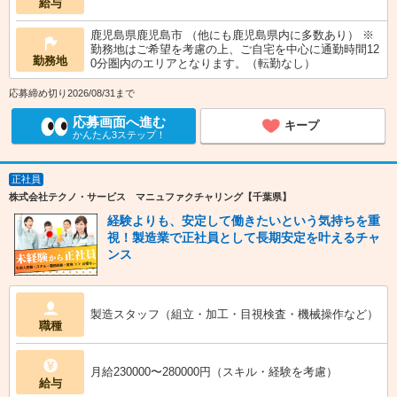
給与
鹿児島県鹿児島市 （他にも鹿児島県内に多数あり） ※
勤務地はご希望を考慮の上、ご自宅を中心に通勤時間12
勤務地
0分圏内のエリアとなります。（転勤なし）
応募締め切り2026/08/31まで
応募画面へ進む
キープ
かんたん3ステップ！
正社員
株式会社テクノ・サービス マニュファクチャリング【千葉県】
経験よりも、安定して働きたいという気持ちを重
視！製造業で正社員として長期安定を叶えるチャ
ンス
製造スタッフ（組立・加工・目視検査・機械操作など）
職種
月給230000〜280000円（スキル・経験を考慮）
給与