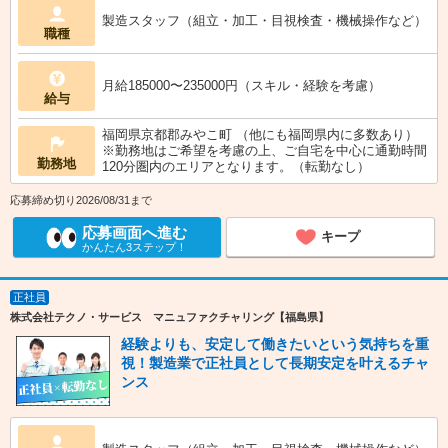
製造スタッフ（組立・加工・目視検査・機械操作など）
職種
月給185000〜235000円（スキル・経験を考慮）
給与
福岡県京都郡みやこ町 （他にも福岡県内に多数あり）
※勤務地はご希望を考慮の上、ご自宅を中心に通勤時間
勤務地
120分圏内のエリアとなります。（転勤なし）
応募締め切り2026/08/31まで
応募画面へ進む
キープ
かんたん3ステップ！
正社員
株式会社テクノ・サービス マニュファクチャリング【福島県】
経験よりも、安定して働きたいという気持ちを重
視！製造業で正社員として長期安定を叶えるチャ
ンス