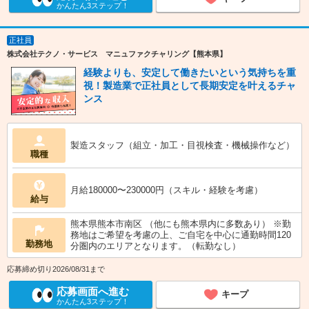
かんたん3ステップ！
正社員
株式会社テクノ・サービス マニュファクチャリング【熊本県】
経験よりも、安定して働きたいという気持ちを重
視！製造業で正社員として長期安定を叶えるチャ
ンス
製造スタッフ（組立・加工・目視検査・機械操作など）
職種
月給180000〜230000円（スキル・経験を考慮）
給与
熊本県熊本市南区 （他にも熊本県内に多数あり） ※勤
務地はご希望を考慮の上、ご自宅を中心に通勤時間120
勤務地
分圏内のエリアとなります。（転勤なし）
応募締め切り2026/08/31まで
応募画面へ進む
キープ
かんたん3ステップ！