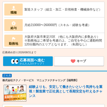
製造スタッフ（組立・加工・目視検査・機械操作など）
職種
月給210000〜260000円（スキル・経験を考慮）
給与
大阪府大阪市東淀川区 （他にも大阪府内に多数あり）
※勤務地はご希望を考慮の上、ご自宅を中心に通勤時間
勤務地
120分圏内のエリアとなります。（転勤なし）
応募締め切り2026/08/31まで
応募画面へ進む
キープ
かんたん3ステップ！
正社員
株式会社テクノ・サービス マニュファクチャリング【福岡県】
経験よりも、安定して働きたいという気持ちを重
視！製造業で正社員として長期安定を叶えるチャ
ンス