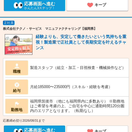
応募画面へ進む
キープ
かんたん3ステップ！
正社員
株式会社テクノ・サービス マニュファクチャリング【福岡県】
経験よりも、安定して働きたいという気持ちを重
視！製造業で正社員として長期安定を叶えるチャ
ンス
製造スタッフ（組立・加工・目視検査・機械操作など）
職種
月給185000〜235000円（スキル・経験を考慮）
給与
福岡県筑後市 （他にも福岡県内に多数あり） ※勤務地
はご希望を考慮の上、ご自宅を中心に通勤時間120分圏
勤務地
内のエリアとなります。（転勤なし）
応募締め切り2026/08/31まで
応募画面へ進む
キープ