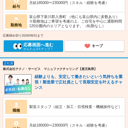
月給185000〜235000円（スキル・経験を考慮）
給与
富山県下新川郡入善町 （他にも富山県内に多数あり）
※勤務地はご希望を考慮の上、ご自宅を中心に通勤時間
勤務地
120分圏内のエリアとなります。（転勤なし）
応募締め切り2026/08/31まで
応募画面へ進む
キープ
かんたん3ステップ！
正社員
株式会社テクノ・サービス マニュファクチャリング【鹿児島県】
経験よりも、安定して働きたいという気持ちを重
視！製造業で正社員として長期安定を叶えるチャ
ンス
製造スタッフ（組立・加工・目視検査・機械操作など）
職種
月給180000〜230000円（スキル・経験を考慮）