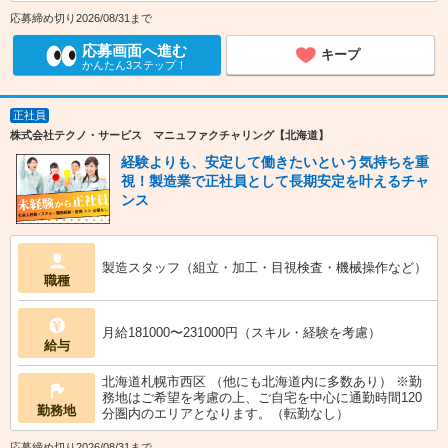
応募締め切り2026/08/31まで
応募画面へ進む
キープ
かんたん3ステップ！
正社員
株式会社テクノ・サービス マニュファクチャリング【北海道】
経験よりも、安定して働きたいという気持ちを重
視！製造業で正社員として長期安定を叶えるチャ
ンス
製造スタッフ（組立・加工・目視検査・機械操作など）
職種
月給181000〜231000円（スキル・経験を考慮）
給与
北海道札幌市西区 （他にも北海道内に多数あり） ※勤
務地はご希望を考慮の上、ご自宅を中心に通勤時間120
勤務地
分圏内のエリアとなります。（転勤なし）
応募締め切り2026/08/31まで