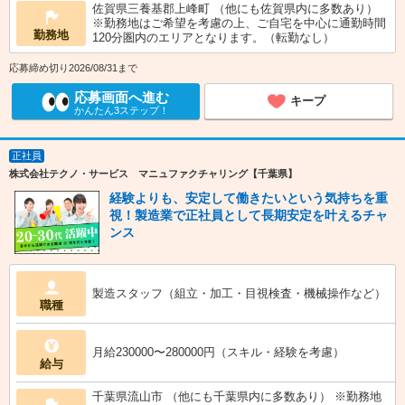
佐賀県三養基郡上峰町 （他にも佐賀県内に多数あり）
※勤務地はご希望を考慮の上、ご自宅を中心に通勤時間
勤務地
120分圏内のエリアとなります。（転勤なし）
応募締め切り2026/08/31まで
応募画面へ進む
キープ
かんたん3ステップ！
正社員
株式会社テクノ・サービス マニュファクチャリング【千葉県】
経験よりも、安定して働きたいという気持ちを重
視！製造業で正社員として長期安定を叶えるチャ
ンス
製造スタッフ（組立・加工・目視検査・機械操作など）
職種
月給230000〜280000円（スキル・経験を考慮）
給与
千葉県流山市 （他にも千葉県内に多数あり） ※勤務地