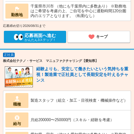
千葉県市川市 （他にも千葉県内に多数あり） ※勤務地
はご希望を考慮の上、ご自宅を中心に通勤時間120分圏
勤務地
内のエリアとなります。（転勤なし）
応募締め切り2026/08/31まで
応募画面へ進む
キープ
かんたん3ステップ！
正社員
株式会社テクノ・サービス マニュファクチャリング【愛知県】
経験よりも、安定して働きたいという気持ちを重
視！製造業で正社員として長期安定を叶えるチャ
ンス
製造スタッフ（組立・加工・目視検査・機械操作など）
職種
月給200000〜250000円（スキル・経験を考慮）
給与