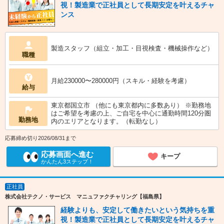
視！製造業で正社員として長期安定を叶えるチャ
ンス
製造スタッフ（組立・加工・目視検査・機械操作など）
職種
月給230000〜280000円（スキル・経験を考慮）
給与
東京都国立市 （他にも東京都内に多数あり） ※勤務地
はご希望を考慮の上、ご自宅を中心に通勤時間120分圏
勤務地
内のエリアとなります。（転勤なし）
応募締め切り2026/08/31まで
応募画面へ進む
キープ
かんたん3ステップ！
正社員
株式会社テクノ・サービス マニュファクチャリング【福島県】
経験よりも、安定して働きたいという気持ちを重
視！製造業で正社員として長期安定を叶えるチャ