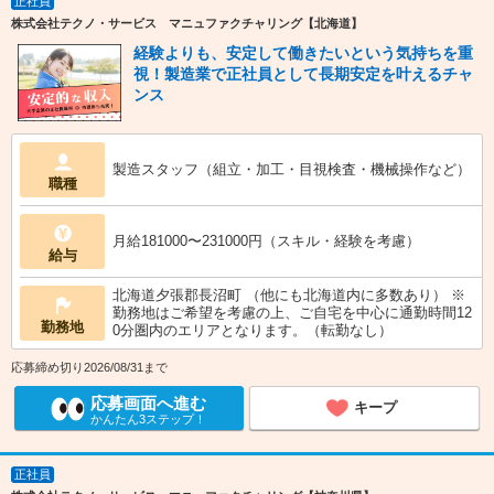
正社員
株式会社テクノ・サービス マニュファクチャリング【北海道】
経験よりも、安定して働きたいという気持ちを重
視！製造業で正社員として長期安定を叶えるチャ
ンス
製造スタッフ（組立・加工・目視検査・機械操作など）
職種
月給181000〜231000円（スキル・経験を考慮）
給与
北海道夕張郡長沼町 （他にも北海道内に多数あり） ※
勤務地はご希望を考慮の上、ご自宅を中心に通勤時間12
勤務地
0分圏内のエリアとなります。（転勤なし）
応募締め切り2026/08/31まで
応募画面へ進む
キープ
かんたん3ステップ！
正社員