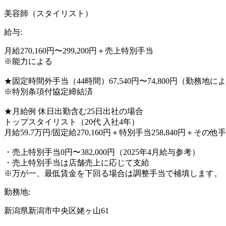
美容師（スタイリスト）
給与:
月給270,160円〜299,200円＋売上特別手当
※能力による
★固定時間外手当（44時間）67,540円〜74,800円（勤務
※特別条項付協定締結済
★月給例 休日出勤含む25日出社の場合
トップスタイリスト（20代 入社4年）
月給59.7万円/固定給270,160円＋特別手当258,840円＋その他手当
・売上特別手当0円〜382,000円（2025年4月給与参考）
・売上特別手当は店舗売上に応じて支給
※万が一、最低賃金を下回る場合は調整手当で補填します。
勤務地:
新潟県新潟市中央区姥ヶ山61