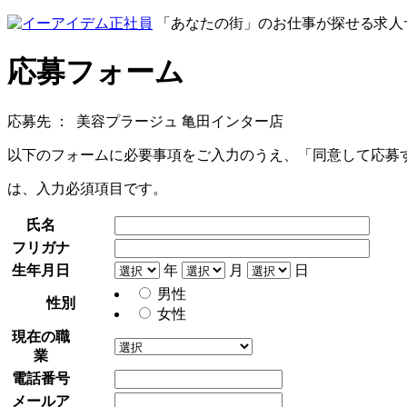
「あなたの街」のお仕事が探せる求人
応募フォーム
応募先 ：
美容プラージュ 亀田インター店
以下のフォームに必要事項をご入力のうえ、「同意して応募
は、入力必須項目です。
氏名
フリガナ
生年月日
年
月
日
男性
性別
女性
現在の職
業
電話番号
メールア