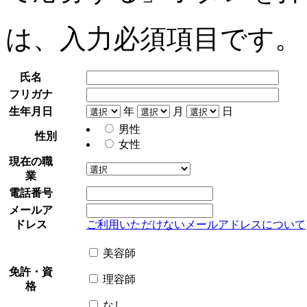
は、入力必須項目です。
氏名
フリガナ
生年月日
年
月
日
男性
性別
女性
現在の職
業
電話番号
メールア
ドレス
ご利用いただけないメールアドレスについて
美容師
免許・資
理容師
格
なし