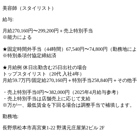
美容師（スタイリスト）
給与:
月給270,160円〜299,200円＋売上特別手当
※能力による
★固定時間外手当（44時間）67,540円〜74,800円（勤務
※特別条項付協定締結済
★月給例 休日出勤含む25日出社の場合
トップスタイリスト（20代 入社4年）
月給59.7万円/固定給270,160円＋特別手当258,840円＋その他手当
・売上特別手当0円〜382,000円（2025年4月給与参考）
・売上特別手当は店舗売上に応じて支給
※万が一、最低賃金を下回る場合は調整手当で補填します。
勤務地:
長野県松本市高宮東1-22 野溝元庄屋第2ビル 2F