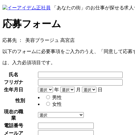
「あなたの街」のお仕事が探せる求人
応募フォーム
応募先 ：
美容プラージュ 高宮店
以下のフォームに必要事項をご入力のうえ、「同意して応募
は、入力必須項目です。
氏名
フリガナ
生年月日
年
月
日
男性
性別
女性
現在の職
業
電話番号
メールア